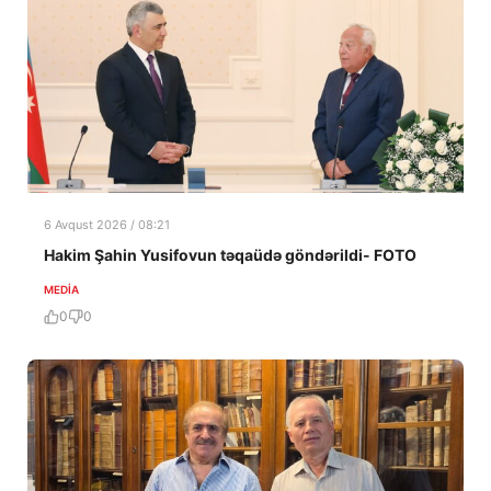
6 Avqust 2026 / 08:21
Hakim Şahin Yusifovun təqaüdə göndərildi- FOTO
MEDİA
0
0