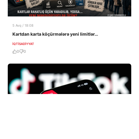
5 Avq / 18:08
Kartdan karta köçürmələrə yeni limitlər…
İQTISADIYYAT
0
0