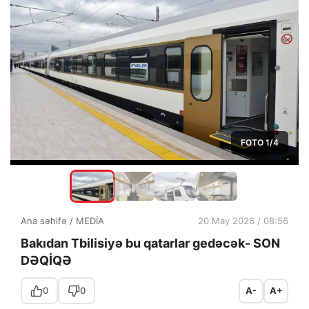
FOTO
1
/4
Ana səhifə
/
MEDİA
20 May 2026 / 08:56
Bakıdan Tbilisiyə bu qatarlar gedəcək- SON
DƏQİQƏ
0
0
A-
A+