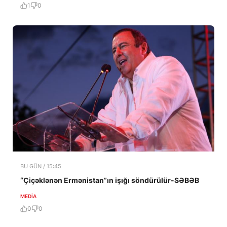
1
0
BU GÜN / 15:45
“Çiçəklənən Ermənistan”ın işığı söndürülür-SƏBƏB
MEDİA
0
0