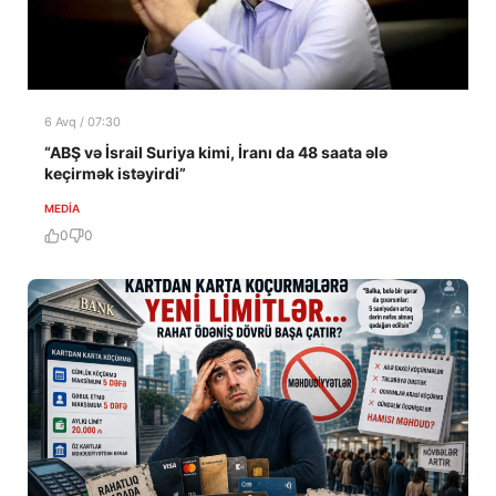
6 Avq / 07:30
“ABŞ və İsrail Suriya kimi, İranı da 48 saata ələ
keçirmək istəyirdi”
MEDİA
0
0