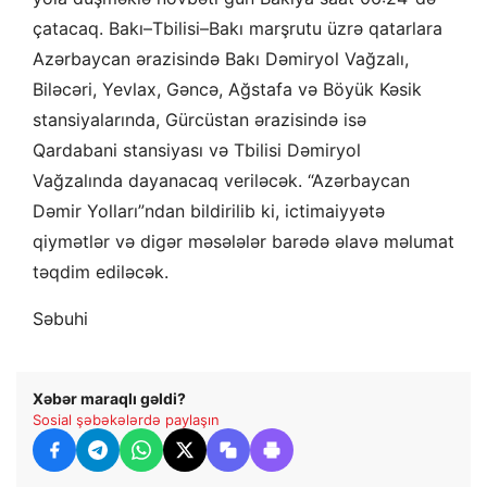
çatacaq. Bakı–Tbilisi–Bakı marşrutu üzrə qatarlara
Azərbaycan ərazisində Bakı Dəmiryol Vağzalı,
Biləcəri, Yevlax, Gəncə, Ağstafa və Böyük Kəsik
stansiyalarında, Gürcüstan ərazisində isə
Qardabani stansiyası və Tbilisi Dəmiryol
Vağzalında dayanacaq veriləcək. “Azərbaycan
Dəmir Yolları”ndan bildirilib ki, ictimaiyyətə
qiymətlər və digər məsələlər barədə əlavə məlumat
təqdim ediləcək.
Səbuhi
Xəbər maraqlı gəldi?
Sosial şəbəkələrdə paylaşın