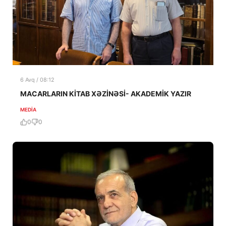
6 Avq / 08:12
MACARLARIN KİTAB XƏZİNƏSİ- AKADEMİK YAZIR
MEDİA
0
0