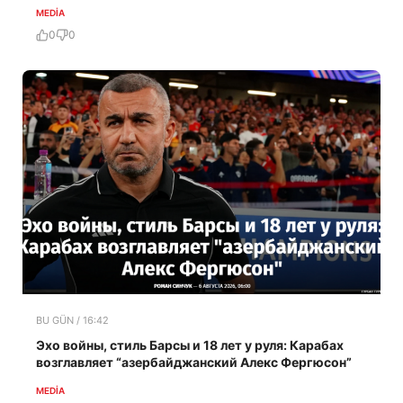
MEDİA
0
0
BU GÜN / 16:42
Эхо войны, стиль Барсы и 18 лет у руля: Карабах
возглавляет “азербайджанский Алекс Фергюсон”
MEDİA