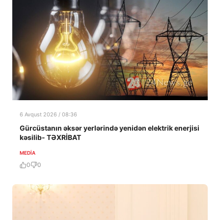
6 Avqust 2026 / 08:36
Gürcüstanın əksər yerlərində yenidən elektrik enerjisi
kəsilib- TƏXRİBAT
MEDİA
0
0