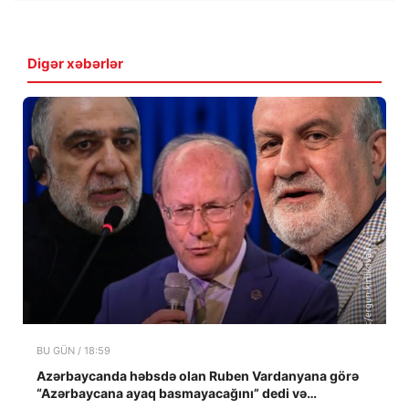
Digər xəbərlər
BU GÜN / 18:59
Azərbaycanda həbsdə olan Ruben Vardanyana görə
“Azərbaycana ayaq basmayacağını” dedi və…