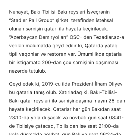
Nəhayət, Bakı-Tbilisi-Bakı reysləri İsveçrənin
“Stadler Rail Group” şirkəti tərəfindən istehsal
olunan sərnişin qatarı ilə həyata keçiriləcək.
“Azərbaycan Dəmiryolları” QSC- dən Tezadlar.az-a
verilən məlumatda qeyd edilir ki, Qatarda yataq
tipli vaqonlar və restoran var. Ümumilikdə qatarla
bir istiqamətə 200-dən çox sərnişinin daşınması
nəzərdə tutulub.
Qeyd edək ki, 2019-cu ildə Prezident İlham Əliyev
bu qatarla tanış olub. Xatırladaq ki, Bakı-Tbilisi-
Bakı qatar reysləri ilə sərnişindaşıma mayın 26-dan
həyata keçiriləcək. Qatarlar hər gün Bakıdan saat
23:10-da yola düşəcək və növbəti gün saat 08:41-
də Tblisiyə çatacaq, Tbilisidən isə saat 21:00-da
yola düşməklə növbəti gün Bakıya saat 06:24-də