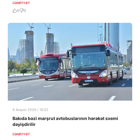
CƏMIYYƏT
0
0
6 Avqust 2026 / 19:02
Bakıda bəzi marşrut avtobuslarının hərəkət sxemi
dəyişdirilir
CƏMIYYƏT