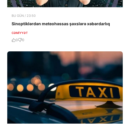
BU GÜN / 23:50
Sinoptiklərdən meteohəssas şəxslərə xəbərdarlıq
CƏMIYYƏT
0
0