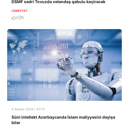
DSMF sədri Tovuzda vətəndaş qəbulu keçirəcək
CƏMIYYƏT
0
0
6 Avqust 2026 / 20:14
Süni intellekt Azərbaycanda İslam maliyyəsini dəyişə
bilər