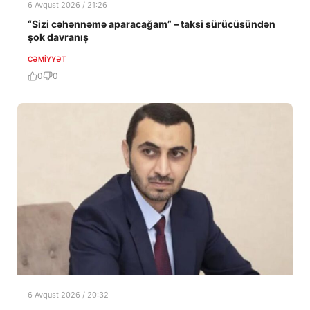
6 Avqust 2026 / 21:26
“Sizi cəhənnəmə aparacağam” – taksi sürücüsündən
şok davranış
CƏMIYYƏT
0
0
6 Avqust 2026 / 20:32