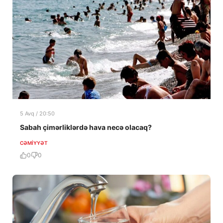
5 Avq / 20:50
Sabah çimərliklərdə hava necə olacaq?
CƏMIYYƏT
0
0