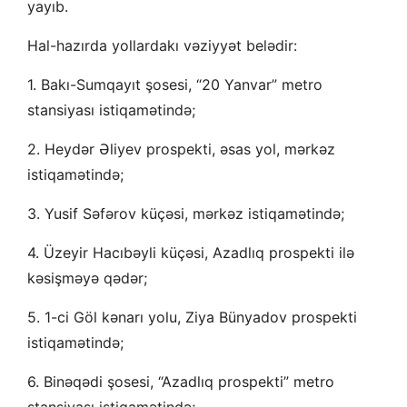
yayıb.
Hal-hazırda yollardakı vəziyyət belədir:
1. Bakı-Sumqayıt şosesi, “20 Yanvar” metro
stansiyası istiqamətində;
2. Heydər Əliyev prospekti, əsas yol, mərkəz
istiqamətində;
3. Yusif Səfərov küçəsi, mərkəz istiqamətində;
4. Üzeyir Hacıbəyli küçəsi, Azadlıq prospekti ilə
kəsişməyə qədər;
5. 1-ci Göl kənarı yolu, Ziya Bünyadov prospekti
istiqamətində;
6. Binəqədi şosesi, “Azadlıq prospekti” metro