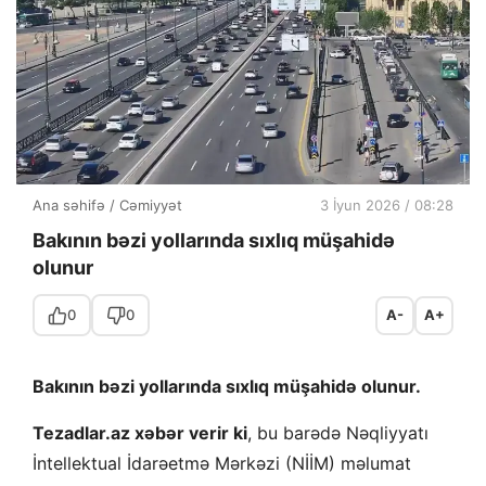
Ana səhifə
/
Cəmiyyət
3 İyun 2026 / 08:28
Bakının bəzi yollarında sıxlıq müşahidə
olunur
0
0
A-
A+
Bakının bəzi yollarında sıxlıq müşahidə olunur.
Tezadlar.az xəbər verir ki
, bu barədə Nəqliyyatı
İntellektual İdarəetmə Mərkəzi (NİİM) məlumat