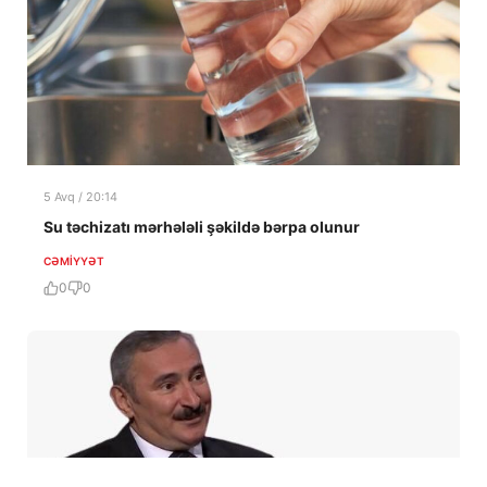
5 Avq / 20:14
Su təchizatı mərhələli şəkildə bərpa olunur
CƏMIYYƏT
0
0