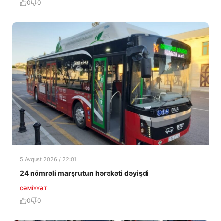
0
0
5 Avqust 2026 / 22:01
24 nömrəli marşrutun hərəkəti dəyişdi
CƏMIYYƏT
0
0