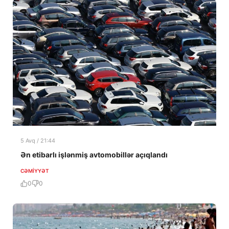
5 Avq / 21:44
Ən etibarlı işlənmiş avtomobillər açıqlandı
CƏMIYYƏT
0
0