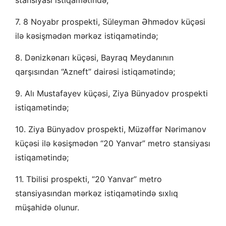
stansiyası istiqamətində;
7. 8 Noyabr prospekti, Süleyman Əhmədov küçəsi
ilə kəsişmədən mərkəz istiqamətində;
8. Dənizkənarı küçəsi, Bayraq Meydanının
qarşısından “Azneft” dairəsi istiqamətində;
9. Alı Mustafayev küçəsi, Ziya Bünyadov prospekti
istiqamətində;
10. Ziya Bünyadov prospekti, Müzəffər Nərimanov
küçəsi ilə kəsişmədən “20 Yanvar” metro stansiyası
istiqamətində;
11. Tbilisi prospekti, “20 Yanvar” metro
stansiyasından mərkəz istiqamətində sıxlıq
müşahidə olunur.