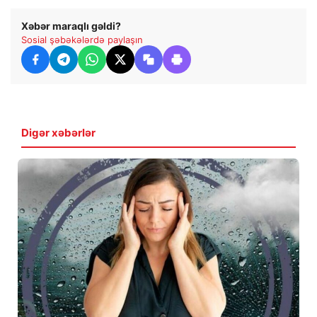
Xəbər maraqlı gəldi?
Sosial şəbəkələrdə paylaşın
Digər xəbərlər