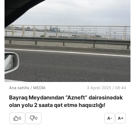
Ana səhifə
/
MEDİA
3 Aprel 2025 / 08:44
Bayraq Meydanından “Azneft” dairəsinədək
olan yolu 2 saata qət etmə haqsızlığı!
0
0
A-
A+