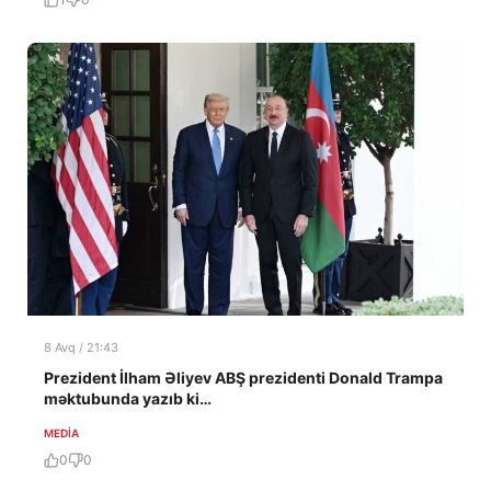
8 Avq / 21:43
Prezident İlham Əliyev ABŞ prezidenti Donald Trampa
məktubunda yazıb ki…
MEDİA
0
0