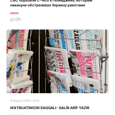
СБС поразили С-400 в Геленджике, который
накануне обстреливал Украину ракетами
MEDİA
1
0
9 Avqust 2026 / 11:43
MƏTBUATIMIZIN SAQQALI- QALİB ARİF YAZIR