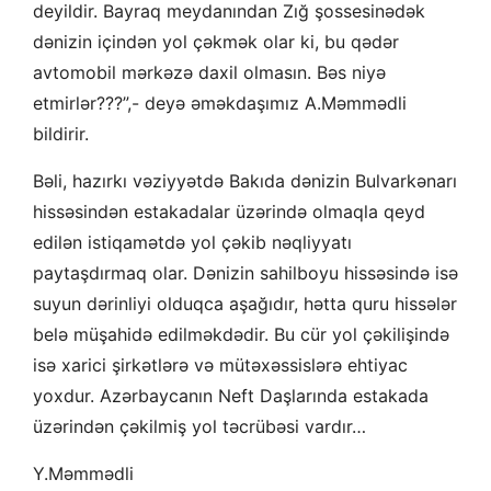
deyildir. Bayraq meydanından Zığ şossesinədək
dənizin içindən yol çəkmək olar ki, bu qədər
avtomobil mərkəzə daxil olmasın. Bəs niyə
etmirlər???”,- deyə əməkdaşımız A.Məmmədli
bildirir.
Bəli, hazırkı vəziyyətdə Bakıda dənizin Bulvarkənarı
hissəsindən estakadalar üzərində olmaqla qeyd
edilən istiqamətdə yol çəkib nəqliyyatı
paytaşdırmaq olar. Dənizin sahilboyu hissəsində isə
suyun dərinliyi olduqca aşağıdır, hətta quru hissələr
belə müşahidə edilməkdədir. Bu cür yol çəkilişində
isə xarici şirkətlərə və mütəxəssislərə ehtiyac
yoxdur. Azərbaycanın Neft Daşlarında estakada
üzərindən çəkilmiş yol təcrübəsi vardır…
Y.Məmmədli