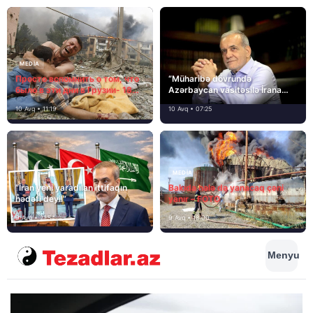
MEDİA
Просто вспомнить о том, что
“Müharibə dövründə
было в эти дни в Грузии- 18
Azərbaycan vasitəsilə İrana
лет назад, 8 августа 2008
yardım və dəstək göstərilib”
10 Avq • 11:19
10 Avq • 07:25
года…
MEDİA
“İran yeni yaradılan ittifaqın
Bakıda hələ də yanacaq çəni
hədəfi deyil”
yanır – FOTO
9 Avq • 21:54
9 Avq • 18:00
Menyu