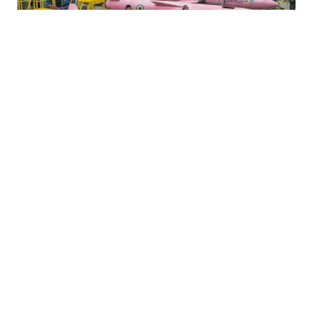
7 Avq / 16:46
Ukrayna öz ballistik raketlərini hazırlayır
MEDİA
0
0