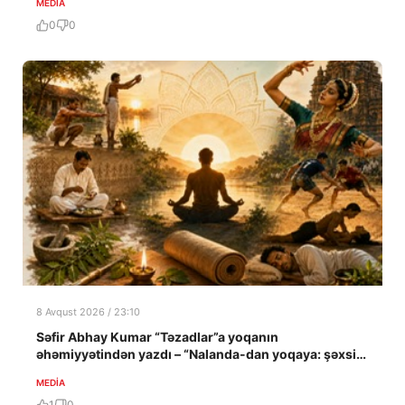
MEDİA
0
0
8 Avqust 2026 / 23:10
Səfir Abhay Kumar “Təzadlar”a yoqanın
əhəmiyyətindən yazdı – “Nalanda-dan yoqaya: şəxsi
təcrübə”
MEDİA
1
0