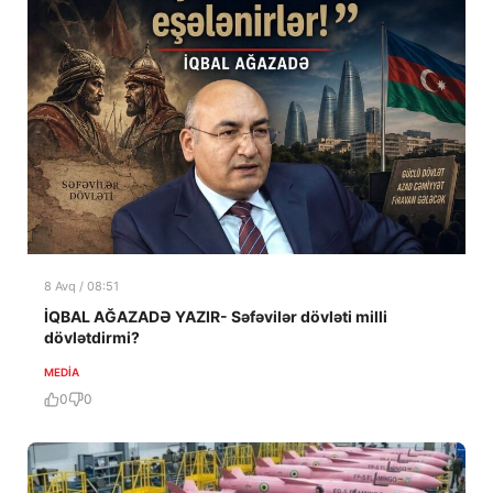
8 Avq / 08:51
İQBAL AĞAZADƏ YAZIR- Səfəvilər dövləti milli
dövlətdirmi?
MEDİA
0
0