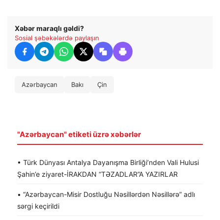
Xəbər maraqlı gəldi?
Sosial şəbəkələrdə paylaşın
Azərbaycan
Bakı
Çin
"Azərbaycan" etiketi üzrə xəbərlər
• Türk Dünyası Antalya Dayanışma Birliği’nden Vali Hulusi
Şahin’e ziyaret-İRAKDAN “TƏZADLAR”A YAZIRLAR
• “Azərbaycan-Misir Dostluğu Nəsillərdən Nəsillərə” adlı
sərgi keçirildi