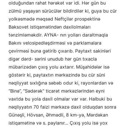
olduğundan rahat hərəkət var idi. Hər gün bu
zülmü yaşayan sürücülər bildirdilər ki, guya bu cür
yolkəsmədə məqsəd Neftçilər prospektinə
Baksovet istiqamətindən daxilolmaları
tənzimləməkdir. AYNA- nın yolları daraltmaqla
Bakını velosipedləşdirməsi və parklamalara
çevirməsi buna gətirib çıxarıb. Paytaxt sakinləri
digər dərd- sərini unudub hər gün tıxacla
mübarizədən çıxış yolu axtarır. Müşahidələr isə
göstərir ki, paytaxtın mərkəzində bu cür süni
nəqliyyat sıxlığına səbəb odur ki, rayonlardan və
“Binə”, “Sədərək” ticarət mərkəzlərindən eyni
vaxtda bu yola daxil olmalar var var. Halbuki bu
nəqliyyatın 70 faizi mərkəzə daxil olduqdan sonra
Günəşli, Hövsan, Əhmədli, 8 km-yə, Mərdəkan
istiqamətinə və s. paylanır… Çıxış yolu isə yox