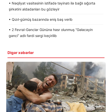
• Nəqliyat vasitəsinin istifadə təyinatı ilə bağlı sığorta
şirkətini aldadanları bu gözləyir
• Qızıl-gümüş bazarında eniş baş verib
• 2 Fevral-Gənclər Gününə həsr olunmuş “Gələcəyin
gənci” adlı fərdi sərgi keçirilib
Digər xəbərlər