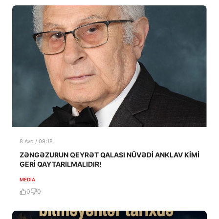
8 Avq / 09:18
ZƏNGƏZURUN QEYRƏT QALASI NÜVƏDİ ANKLAV KİMİ
GERİ QAYTARILMALIDIR!
MEDİA
0
0