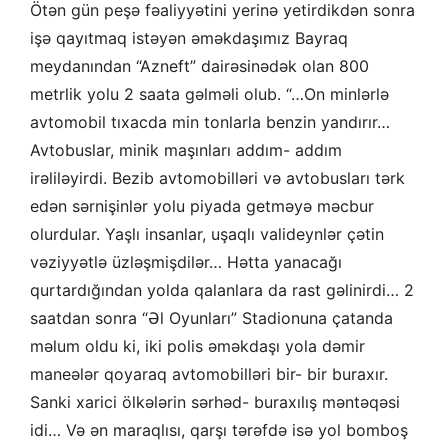
Ötən gün peşə fəaliyyətini yerinə yetirdikdən sonra
işə qayıtmaq istəyən əməkdaşımız Bayraq
meydanından “Azneft” dairəsinədək olan 800
metrlik yolu 2 saata gəlməli olub. “…On minlərlə
avtomobil tıxacda min tonlarla benzin yandırır…
Avtobuslar, minik maşınları addım- addım
irəliləyirdi. Bezib avtomobilləri və avtobusları tərk
edən sərnişinlər yolu piyada getməyə məcbur
olurdular. Yaşlı insanlar, uşaqlı valideynlər çətin
vəziyyətlə üzləşmişdilər… Hətta yanacağı
qurtardığından yolda qalanlara da rast gəlinirdi… 2
saatdan sonra “Əl Oyunları” Stadionuna çatanda
məlum oldu ki, iki polis əməkdaşı yola dəmir
maneələr qoyaraq avtomobilləri bir- bir buraxır.
Sanki xarici ölkələrin sərhəd- buraxılış məntəqəsi
idi… Və ən maraqlısı, qarşı tərəfdə isə yol bomboş