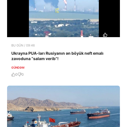
BU GÜN / 09:46
Ukrayna PUA-ları Rusiyanın ən böyük neft emalı
zavoduna “salam verib”!
GÜNDƏM
0
0