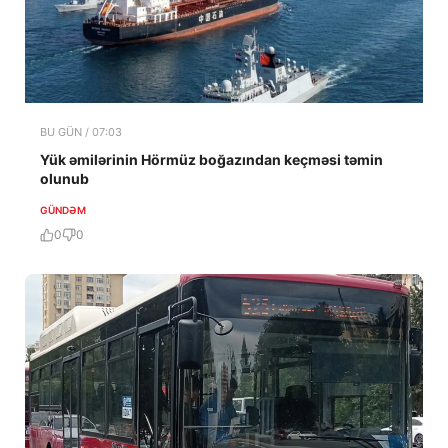
BU GÜN / 07:03
Yük əmilərinin Hörmüz boğazından keçməsi təmin
olunub
GÜNDƏM
0
0