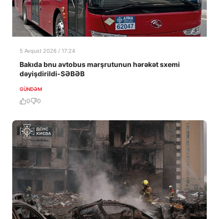
5 Avqust 2026 / 17:24
Bakıda bnu avtobus marşrutunun hərəkət sxemi
dəyişdirildi-SƏBƏB
GÜNDƏM
0
0