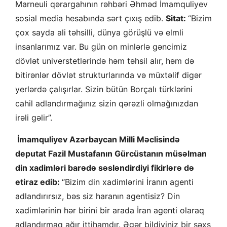
Marneuli qərargahının rəhbəri Əhməd İmamquliyev
sosial media hesabında sərt çıxış edib.
Sitat:
“Bizim
çox sayda ali təhsilli, dünya görüşlü və elmli
insanlarımız var. Bu gün on minlərlə gəncimiz
dövlət universtetlərində həm təhsil alır, həm də
bitirənlər dövlət strukturlarında və müxtəlif digər
yerlərdə çalışırlar. Sizin bütün Borçalı türklərini
cahil adlandırmağınız sizin qərəzli olmağınızdan
irəli gəlir”.
İmamquliyev Azərbaycan Milli Məclisində
deputat Fazil Mustafanın Gürcüstanın müsəlman
din xadimləri barədə səsləndirdiyi fikirlərə də
etiraz edib:
“Bizim din xadimlərini İranın agenti
adlandırırsız, bəs siz haranın agentisiz? Din
xadimlərinin hər birini bir arada İran agenti olaraq
adlandırmaq ağır ittihamdır. Əgər bildiyiniz bir şəxs