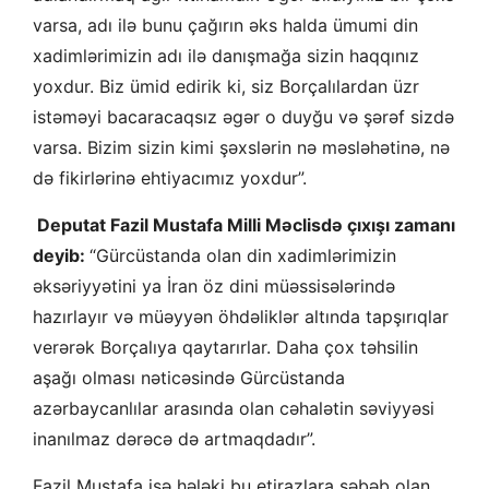
varsa, adı ilə bunu çağırın əks halda ümumi din
xadimlərimizin adı ilə danışmağa sizin haqqınız
yoxdur. Biz ümid edirik ki, siz Borçalılardan üzr
istəməyi bacaracaqsız əgər o duyğu və şərəf sizdə
varsa. Bizim sizin kimi şəxslərin nə məsləhətinə, nə
də fikirlərinə ehtiyacımız yoxdur”.
Deputat Fazil Mustafa Milli Məclisdə çıxışı zamanı
deyib:
“Gürcüstanda olan din xadimlərimizin
əksəriyyətini ya İran öz dini müəssisələrində
hazırlayır və müəyyən öhdəliklər altında tapşırıqlar
verərək Borçalıya qaytarırlar. Daha çox təhsilin
aşağı olması nəticəsində Gürcüstanda
azərbaycanlılar arasında olan cəhalətin səviyyəsi
inanılmaz dərəcə də artmaqdadır”.
Fazil Mustafa isə hələki bu etirazlara səbəb olan