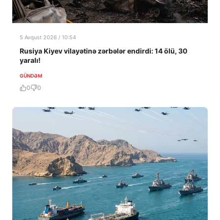
5 Avqust 2026 / 10:54
Rusiya Kiyev vilayətinə zərbələr endirdi: 14 ölü, 30
yaralı!
GÜNDƏM
0
0