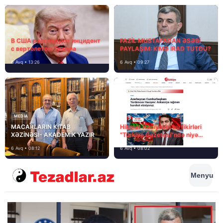
В США расследуют инцидент
FAZİL MUSTAFADAN ƏSƏBİ
с вертолетом Трампа
PAYLAŞIM: KİMƏ İRAD TUTDU?
6 Avq • 13:26
6 Avq • 09:27
MEDİA
MACARLARIN KİTAB
Hikmət Hacıyevin bu fikirləri
XƏZİNƏSİ- AKADEMİK YAZIR
“Türkiye Gazetesi”ndə niyə
təhrif edilib?
6 Avq • 08:12
6 Avq • 08:02
Menyu