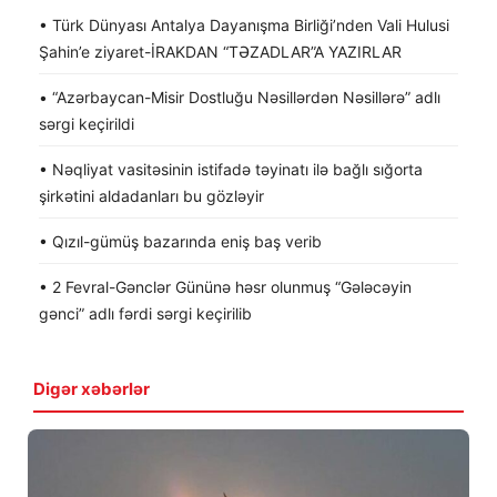
• Türk Dünyası Antalya Dayanışma Birliği’nden Vali Hulusi
Şahin’e ziyaret-İRAKDAN “TƏZADLAR”A YAZIRLAR
• “Azərbaycan-Misir Dostluğu Nəsillərdən Nəsillərə” adlı
sərgi keçirildi
• Nəqliyat vasitəsinin istifadə təyinatı ilə bağlı sığorta
şirkətini aldadanları bu gözləyir
• Qızıl-gümüş bazarında eniş baş verib
• 2 Fevral-Gənclər Gününə həsr olunmuş “Gələcəyin
gənci” adlı fərdi sərgi keçirilib
Digər xəbərlər