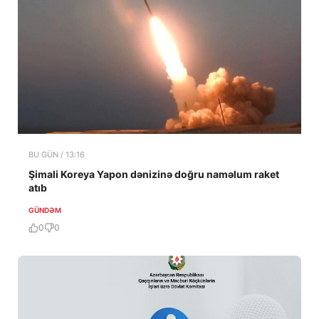
BU GÜN / 13:16
Şimali Koreya Yapon dənizinə doğru naməlum raket
atıb
GÜNDƏM
0
0