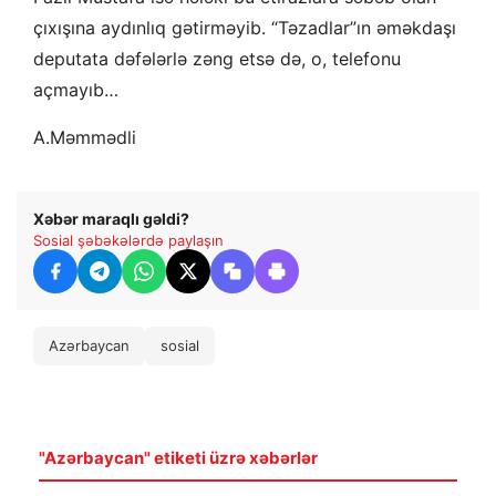
çıxışına aydınlıq gətirməyib. “Təzadlar”ın əməkdaşı
deputata dəfələrlə zəng etsə də, o, telefonu
açmayıb…
A.Məmmədli
Xəbər maraqlı gəldi?
Sosial şəbəkələrdə paylaşın
Azərbaycan
sosial
"Azərbaycan" etiketi üzrə xəbərlər