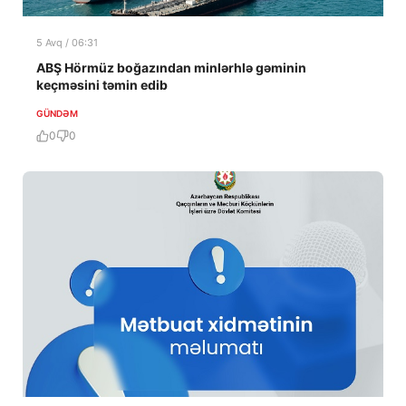
5 Avq / 06:31
ABŞ Hörmüz boğazından minlərhlə gəminin
keçməsini təmin edib
GÜNDƏM
0
0