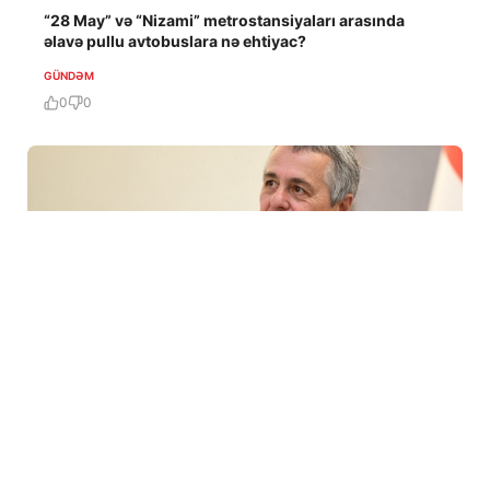
“28 May” və “Nizami” metrostansiyaları arasında
əlavə pullu avtobuslara nə ehtiyac?
GÜNDƏM
0
0
4 Avq / 13:34
Azərbaycan və Ermənistan arasında davamlı sülh