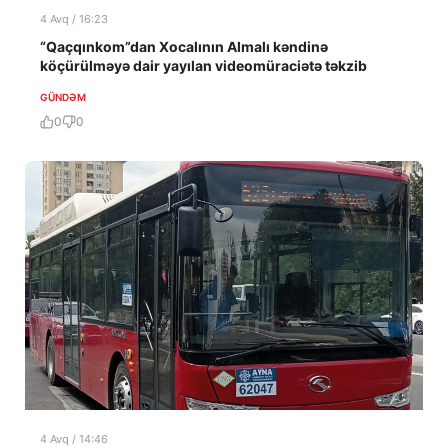
4 Avq / 16:23
“Qaçqınkom”dan Xocalının Almalı kəndinə
köçürülməyə dair yayılan videomüraciətə təkzib
GÜNDƏM
0
0
4 Avq / 14:46