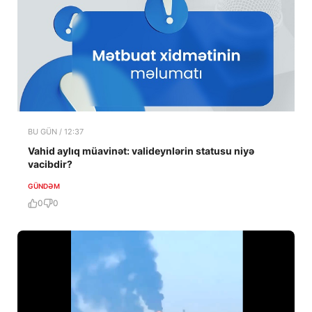
BU GÜN / 12:37
Vahid aylıq müavinət: valideynlərin statusu niyə
vacibdir?
GÜNDƏM
0
0