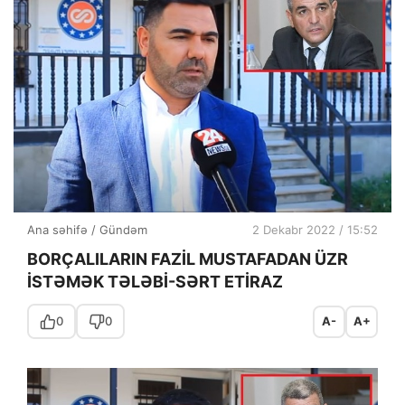
Ana səhifə
/
Gündəm
2 Dekabr 2022 / 15:52
BORÇALILARIN FAZİL MUSTAFADAN ÜZR
İSTƏMƏK TƏLƏBİ-SƏRT ETİRAZ
0
0
A-
A+