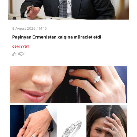
8 Avqust 2026 / 14:10
Paşinyan Ermənistan xalqına müraciət etdi
CƏMIYYƏT
0
0