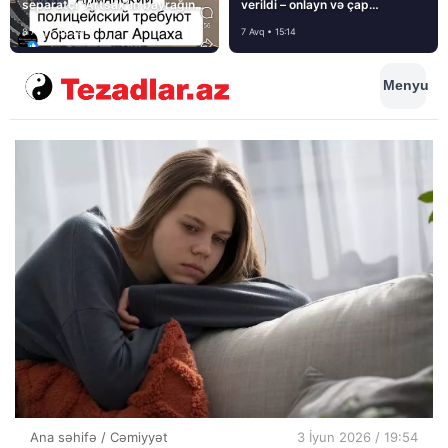
separatçı “Artsax”ın bayrağını
verildi – onlayn və çap
müsadirə etdi və…
mediasını nə gözləyir?
8 Avq • 08:39
7 Avq • 15:14
Menyu
Ana səhifə
/
Cəmiyyət
3 İyun 2026 / 19:54