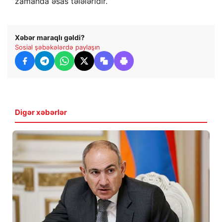
zamanda əsas tələləridir.
Xəbər maraqlı gəldi?
Sosial şəbəkələrdə paylaşın
Digər xəbərlər