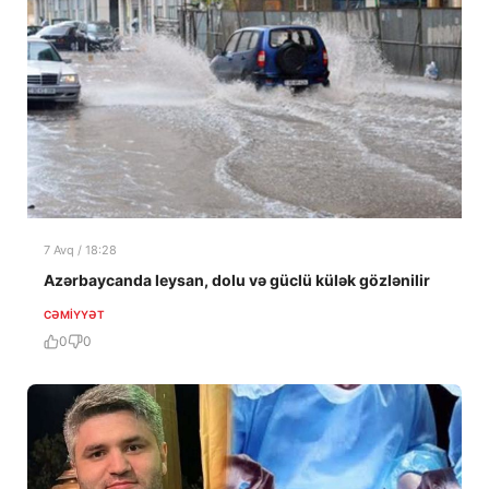
7 Avq / 18:28
Azərbaycanda leysan, dolu və güclü külək gözlənilir
CƏMIYYƏT
0
0