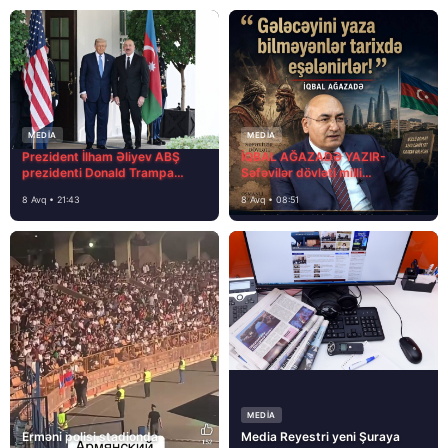
MEDİA
MEDİA
Prezident İlham Əliyev ABŞ
İQBAL AĞAZADƏ YAZIR-
prezidenti Donald Trampa
Səfəvilər dövləti milli
məktubunda yazıb ki…
dövlətdirmi?
8 Avq • 21:43
8 Avq • 08:51
MEDİA
Erməni polisi stadionda
Media Reyestri yeni Şuraya