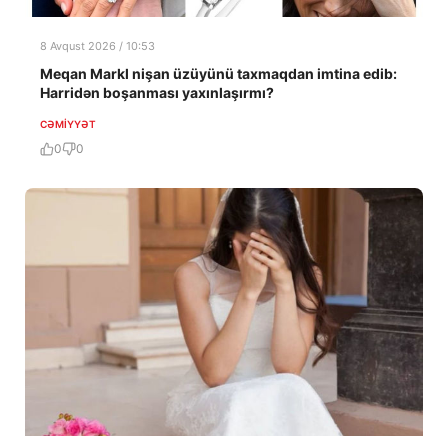
8 Avqust 2026 / 10:53
Meqan Markl nişan üzüyünü taxmaqdan imtina edib:
Harridən boşanması yaxınlaşırmı?
CƏMIYYƏT
0
0