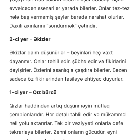
əvvəlcədən ssenarilər yarada bilərlər. Onlar tez-tez
hələ baş verməmiş şeylər barədə narahat olurlar.
Daxili axınlarını “söndürmək” çətindir.
2-ci yer – Əkizlər
Əkizlər daim düşünürlər – beyinləri heç vaxt
dayanmır. Onlar təhlil edir, şübhə edir və fikirlərini
dəyişirlər. Özlərini asanlıqla çaşdıra bilərlər. Bəzən
sadəcə öz fikirlərindən fasiləyə ehtiyac duyurlar.
1-ci yer – Qız bürcü
Qızlar həddindən artıq düşünməyin mütləq
çempionlarıdır. Hər detalı təhlil edir və mükəmməl
həll yolu axtarırlar. Tək bir vəziyyəti onlarla dəfə
təkrarlaya bilərlər. Zehni onların gücüdür, eyni