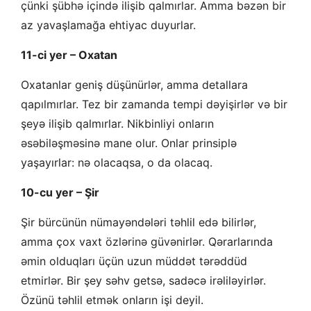
çünki şübhə içində ilişib qalmırlar. Amma bəzən bir
az yavaşlamağa ehtiyac duyurlar.
11-ci yer – Oxatan
Oxatanlar geniş düşünürlər, amma detallara
qapılmırlar. Tez bir zamanda tempi dəyişirlər və bir
şeyə ilişib qalmırlar. Nikbinliyi onların
əsəbiləşməsinə mane olur. Onlar prinsiplə
yaşayırlar: nə olacaqsa, o da olacaq.
10-cu yer – Şir
Şir bürcünün nümayəndələri təhlil edə bilirlər,
amma çox vaxt özlərinə güvənirlər. Qərarlarında
əmin olduqları üçün uzun müddət tərəddüd
etmirlər. Bir şey səhv getsə, sadəcə irəliləyirlər.
Özünü təhlil etmək onların işi deyil.