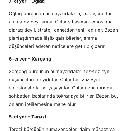
7-ci yer – Oğlaq
Oğlaq bürcünün nümayəndələri çox düşünürlər,
amma öz xeyrlərinə. Onlar sitiasiyanı emosional
olaraq deyil, strateji cəhətdən təhlil edirlər. Bəzən
planlaşdırmada ilişib qala bilərlər, amma
düşüncələri adətən nəticələrə gətirib çıxarır.
6-cı yer – Xərçəng
Xərçəng bürcünün nümayəndələri tez-tez eyni
düşüncələrə qayıdırlar. Onlar hər vəziyyəti
emosional olaraq yaşayırlar. Onlar uzun müddət
söhbətləri başlarında təkrarlaya bilirlər. Bəzən bu,
onların irəliləməsinə mane olur.
5-ci yer – Tərəzi
Tərəzi bürcünün nümayəndələri daim müsbət və