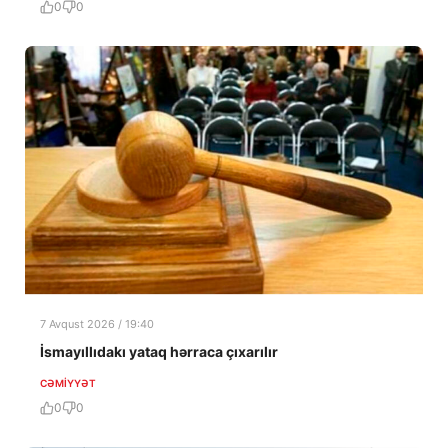
0
0
7 Avqust 2026 / 19:40
İsmayıllıdakı yataq hərraca çıxarılır
CƏMIYYƏT
0
0