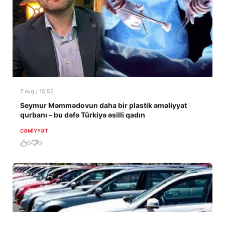
7 Avq / 15:55
Seymur Məmmədovun daha bir plastik əməliyyat
qurbanı – bu dəfə Türkiyə əsilli qadın
CƏMIYYƏT
0
0