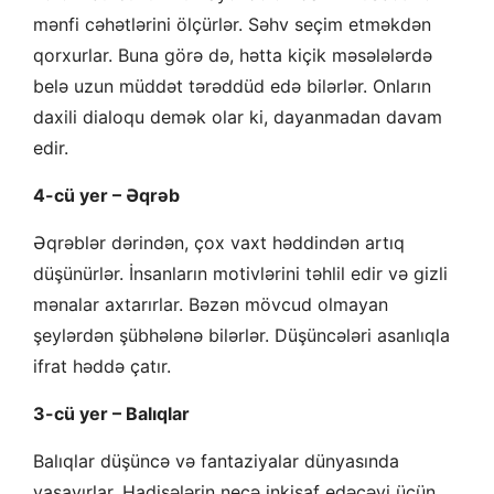
mənfi cəhətlərini ölçürlər. Səhv seçim etməkdən
qorxurlar. Buna görə də, hətta kiçik məsələlərdə
belə uzun müddət tərəddüd edə bilərlər. Onların
daxili dialoqu demək olar ki, dayanmadan davam
edir.
4-cü yer – Əqrəb
Əqrəblər dərindən, çox vaxt həddindən artıq
düşünürlər. İnsanların motivlərini təhlil edir və gizli
mənalar axtarırlar. Bəzən mövcud olmayan
şeylərdən şübhələnə bilərlər. Düşüncələri asanlıqla
ifrat həddə çatır.
3-cü yer – Balıqlar
Balıqlar düşüncə və fantaziyalar dünyasında
yaşayırlar. Hadisələrin necə inkişaf edəcəyi üçün