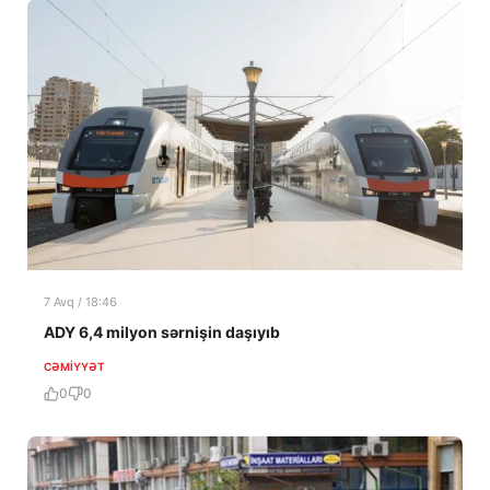
7 Avq / 18:46
ADY 6,4 milyon sərnişin daşıyıb
CƏMIYYƏT
0
0