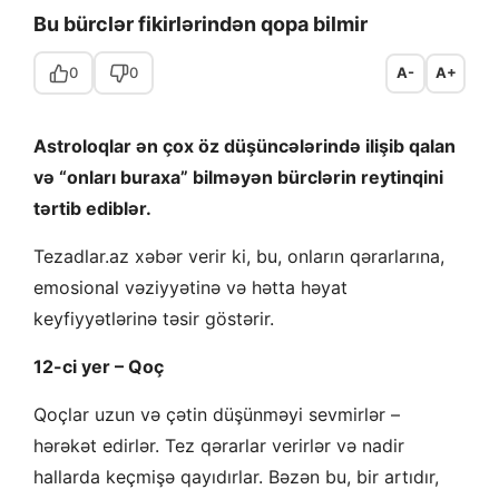
Bu bürclər fikirlərindən qopa bilmir
0
0
A-
A+
Astroloqlar ən çox öz düşüncələrində ilişib qalan
və “onları buraxa” bilməyən bürclərin reytinqini
tərtib ediblər.
Tezadlar.az xəbər verir ki, bu, onların qərarlarına,
emosional vəziyyətinə və hətta həyat
keyfiyyətlərinə təsir göstərir.
12-ci yer – Qoç
Qoçlar uzun və çətin düşünməyi sevmirlər –
hərəkət edirlər. Tez qərarlar verirlər və nadir
hallarda keçmişə qayıdırlar. Bəzən bu, bir artıdır,