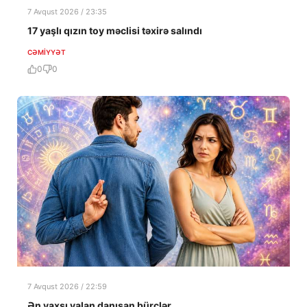
7 Avqust 2026 / 23:35
17 yaşlı qızın toy məclisi təxirə salındı
CƏMIYYƏT
0
0
7 Avqust 2026 / 22:59
Ən yaxşı yalan danışan bürclər