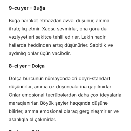
9-cu yer – Buğa
Buğa hərəkət etməzdən əvvəl düşünür, amma
ifratçılıq etmir. Xaosu sevmirlər, ona görə də
vəziyyətləri sakitcə təhlil edirlər. Lakin nadir
hallarda həddindən artıq düşünürlər. Sabitlik və
aydınlıq onlar üçün vacibdir.
8-ci yer – Dolça
Dolça bürcünün nümayəndələri qeyri-standart
düşünürlər, amma öz düşüncələrinə qapılmırlar.
Onlar emosional təcrübələrdən daha çox ideyalarla
maraqlanırlar. Böyük şeylər haqqında düşünə
bilirlər, amma emosional olaraq gərginləşmirlər və
asanlıqla əl çəkmirlər.