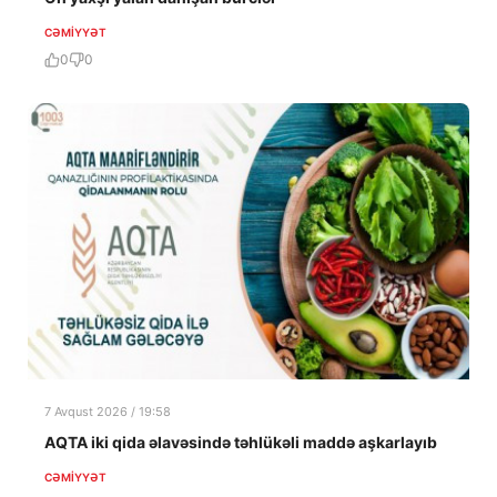
CƏMIYYƏT
0
0
7 Avqust 2026 / 19:58
AQTA iki qida əlavəsində təhlükəli maddə aşkarlayıb
CƏMIYYƏT