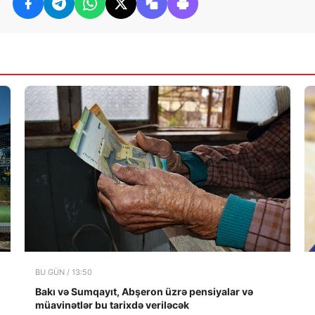
BU GÜN / 13:50
Bakı və Sumqayıt, Abşeron üzrə pensiyalar və
müavinətlər bu tarixdə veriləcək