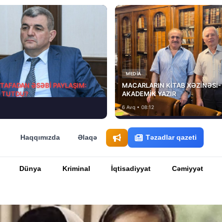
MEDİA
STAFADAN ƏSƏBİ PAYLAŞIM:
MACARLARIN KİTAB XƏZİNƏSİ-
D TUTDU?
AKADEMİK YAZIR
6 Avq • 08:12
Haqqımızda
Əlaqə
Təzadlar qazeti
Dünya
Kriminal
İqtisadiyyat
Cəmiyyət