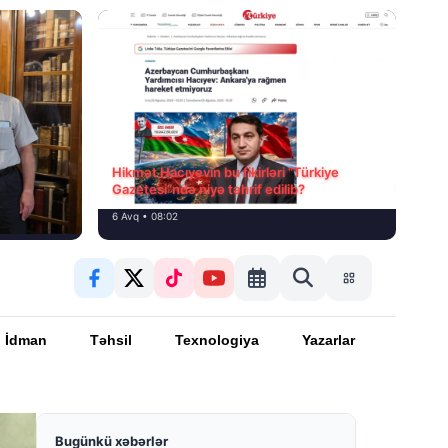
Hikmət Hacıyevin bu fikirləri “Türkiye
Gazetesi”ndə niyə təhrif edilib?
6 Avq • 08:02
İdman
Təhsil
Texnologiya
Yazarlar
Bugünkü xəbərlər