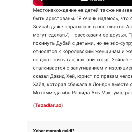
Местонахождение ее детей также неизве
быть арестованы. “Я очень надеюсь, что 
Зейнаб даже обратилась в посольство Аз
могут сделать”, – рассказали ее друзья.
покинуть Дубай с детьми, но ее экс-супру
относятся к королевским женщинам и же
не дают жить так, как они хотят. Зейнаб
сталкивается с запугиванием и изоляцией,
сказал Дэвид Хей, юрист по правам челов
Хайя, которая сбежала в Лондон вместе с
Мохаммеда ибн Рашида Аль Мактума, рас
(
Tezadlar.az
)
Xəbər maraqlı gəldi?