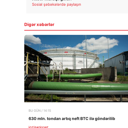
Sosial şəbəkələrdə paylaşın
Digər xəbərlər
BU GÜN / 14:15
630 mln. tondan artıq neft BTC ilə göndərilib
İQTISADIYYAT