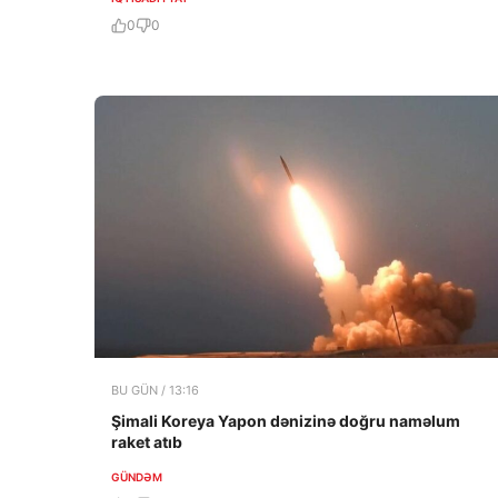
0
0
BU GÜN / 13:16
Şimali Koreya Yapon dənizinə doğru naməlum
raket atıb
GÜNDƏM