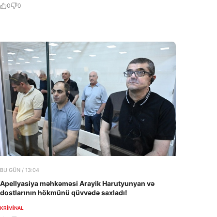
0
0
BU GÜN / 13:04
Apellyasiya məhkəməsi Arayik Harutyunyan və
dostlarının hökmünü qüvvədə saxladı!
KRIMINAL