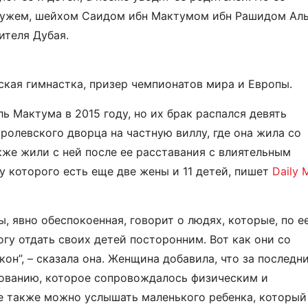
мужем, шейхом Саидом ибн Мактумом ибн Рашидом Ал
ителя Дубая.
кая гимнастка, призер чемпионатов мира и Европы.
ь Мактума в 2015 году, но их брак распался девять
оролевского дворца на частную виллу, где она жила со
же жили с ней после ее расставания с влиятельным
 которого есть еще две жены и 11 детей, пишет
Daily 
, явно обеспокоенная, говорит о людях, которые, по е
огу отдать своих детей посторонним. Вот как они со
кон”, – сказала она. Женщина добавила, что за последн
дованию, которое сопровождалось физическим и
е также можно услышать маленького ребенка, который