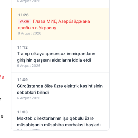
6 Avqust 2026
ь
11:26
Глава МИД Азербайджана
VACIB
прибыл в Украину
6 Avqust 2026
11:12
Tramp ölkəyə qanunsuz immiqrantların
girişinin qarşısını aldıqlarını iddia etdi
6 Avqust 2026
Ma
11:09
Gürcüstanda ölkə üzrə elektrik kəsintisinin
səbəbləri bilindi
е
6 Avqust 2026
11:03
ие
Məktəb direktorlarının işə qəbulu üzrə
müsabiqənin müsahibə mərhələsi başladı
6 Avqust 2026