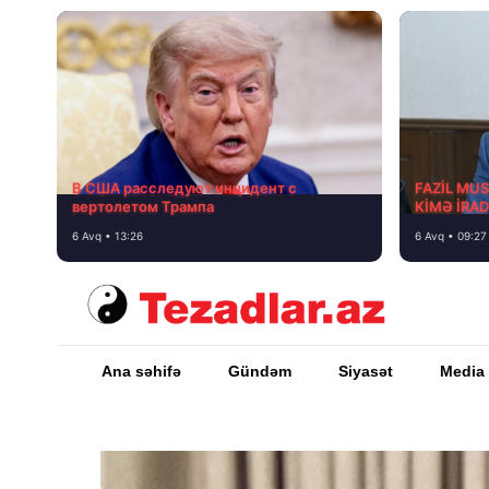
В США расследуют инцидент с
FAZİL MU
вертолетом Трампа
KİMƏ İRA
6 Avq • 13:26
6 Avq • 09:27
Ana səhifə
Gündəm
Siyasət
Media