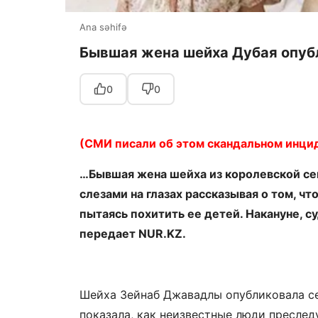
Ana səhifə
Бывшая жена шейха Дубая опубл
0
0
(СМИ писали об этом скандальном инци
…Бывшая жена шейха из королевской се
слезами на глазах рассказывая о том, ч
пытаясь похитить ее детей. Накануне, с
передает NUR.KZ.
Шейха Зейнаб Джавадлы опубликовала се
показала, как неизвестные люди преследу