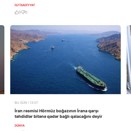
İQTISADIYYAT
0
0
BU GÜN / 13:07
İran rəsmisi Hörmüz boğazının İrana qarşı
təhdidlər bitənə qədər bağlı qalacağını deyir
DÜNYA