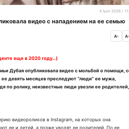
4 İyun 2026 / 11
иковала видео с нападением на ее семью
A-
A
денте еще в 2020 году…)
мьи Дубая опубликовала видео с мольбой о помощи, с
то ее девять месяцев преследуют “люди” ее мужа,
удя по ролику, неизвестные люди увезли ее родителей,
рию видеороликов в Instagram, на которых она
ют ее и детей, а позже уводят ее родителей. По ее