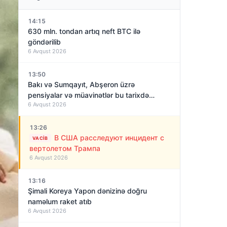
14:15
630 mln. tondan artıq neft BTC ilə
göndərilib
6 Avqust 2026
13:50
Bakı və Sumqayıt, Abşeron üzrə
pensiyalar və müavinətlər bu tarixdə
6 Avqust 2026
veriləcək
13:26
В США расследуют инцидент с
VACIB
вертолетом Трампа
6 Avqust 2026
13:16
Şimali Koreya Yapon dənizinə doğru
naməlum raket atıb
6 Avqust 2026