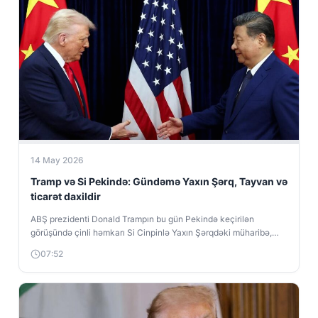
14 May 2026
Tramp və Si Pekində: Gündəmə Yaxın Şərq, Tayvan və
ticarət daxildir
ABŞ prezidenti Donald Trampın bu gün Pekində keçirilən
görüşündə çinli həmkarı Si Cinpinlə Yaxın Şərqdəki müharibə,
Tayvan məsələsi və ikitərəfli...
07:52