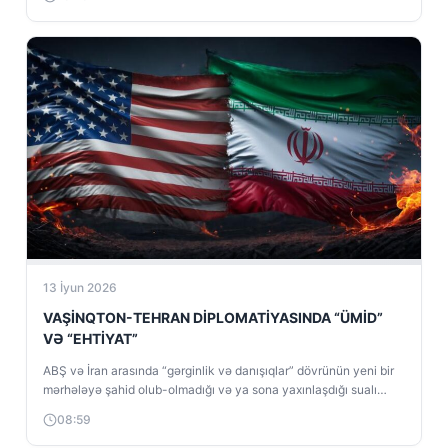
13 İyun 2026
VAŞİNQTON-TEHRAN DİPLOMATİYASINDA “ÜMİD”
VƏ “EHTİYAT”
ABŞ və İran arasında “gərginlik və danışıqlar” dövrünün yeni bir
mərhələyə şahid olub-olmadığı və ya sona yaxınlaşdığı sualı
gündəmin mərkəzinə...
08:59