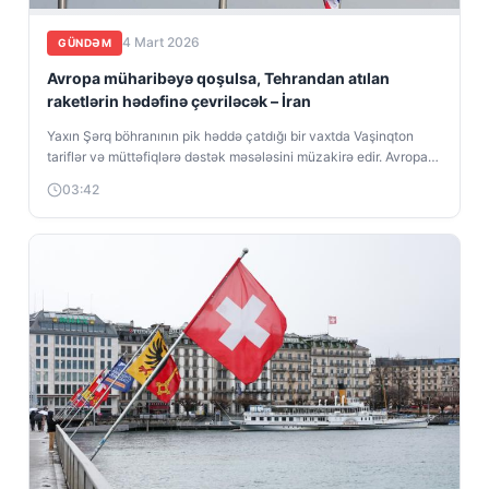
4 Mart 2026
GÜNDƏM
Avropa müharibəyə qoşulsa, Tehrandan atılan
raketlərin hədəfinə çevriləcək – İran
Yaxın Şərq böhranının pik həddə çatdığı bir vaxtda Vaşinqton
tariflər və müttəfiqlərə dəstək məsələsini müzakirə edir. Avropa
sanksiyalardan deyil, yalnız...
03:42