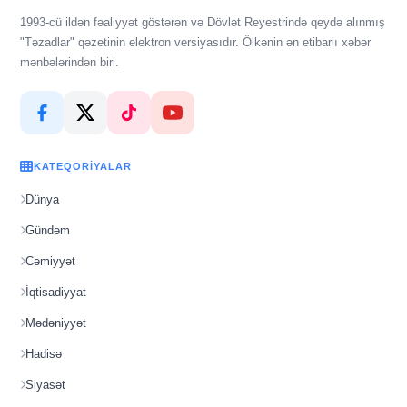
1993-cü ildən fəaliyyət göstərən və Dövlət Reyestrində qeydə alınmış
"Təzadlar" qəzetinin elektron versiyasıdır. Ölkənin ən etibarlı xəbər
mənbələrindən biri.
KATEQORIYALAR
Dünya
Gündəm
Cəmiyyət
İqtisadiyyat
Mədəniyyət
Hadisə
Siyasət