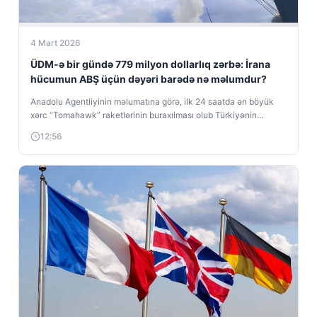
4 Mart 2026
ÜDM-ə bir gündə 779 milyon dollarlıq zərbə: İrana
hücumun ABŞ üçün dəyəri barədə nə məlumdur?
Anadolu Agentliyinin məlumatına görə, ilk 24 saatda ən böyük
xərc “Tomahawk” raketlərinin buraxılması olub Türkiyənin
Anadolu xəbər agentliyinin hesablamalarına görə,...
12:56