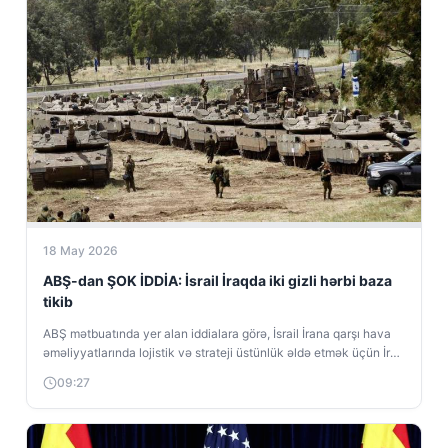
18 May 2026
ABŞ-dan ŞOK İDDİA: İsrail İraqda iki gizli hərbi baza
tikib
ABŞ mətbuatında yer alan iddialara görə, İsrail İrana qarşı hava
əməliyyatlarında lojistik və strateji üstünlük əldə etmək üçün İraq
torpağında...
09:27