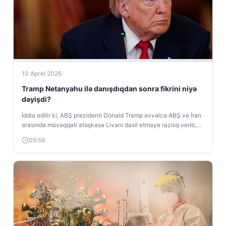
10 Aprel 2026
Tramp Netanyahu ilə danışdıqdan sonra fikrini niyə
dəyişdi?
İddia edilir ki, ABŞ prezidenti Donald Tramp əvvəlcə ABŞ və İran
arasında müvəqqəti atəşkəsə Livanı daxil etməyə razılıq verib,
lakin...
05:58