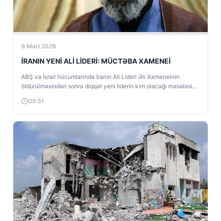
9 Mart 2026
İRANIN YENİ ALİ LİDERİ: MÜCTƏBA XAMENEİ
ABŞ və İsrail hücumlarında İranın Ali Lideri Əli Xameneinin
öldürülməsindən sonra diqqət yeni liderin kim olacağı məsələsinə
yönəldi. İran mediası...
09:51