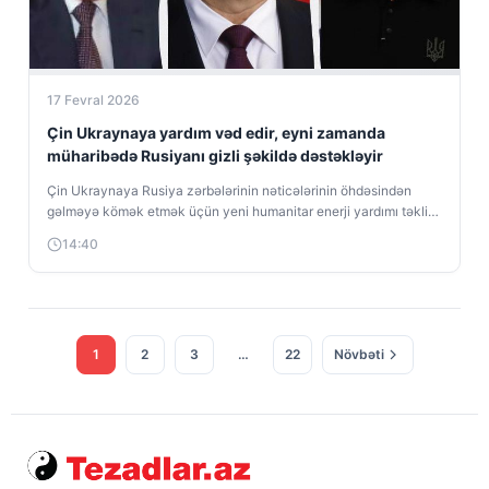
17 Fevral 2026
Çin Ukraynaya yardım vəd edir, eyni zamanda
müharibədə Rusiyanı gizli şəkildə dəstəkləyir
Çin Ukraynaya Rusiya zərbələrinin nəticələrinin öhdəsindən
gəlməyə kömək etmək üçün yeni humanitar enerji yardımı təklif
edib, eyni zamanda Ukraynanın enerji...
14:40
1
2
3
…
22
Növbəti