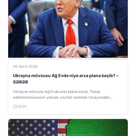
29 Aprel 2026
Ukrayna mövzusu Ağ Evdə niyə arxa plana keçib? –
SƏBƏB
Ukrayna mövzusu Ağ Evdə arxa plana keçib. Tramp
administrasiyasının yüksək vəzifəli rəsmiləri Ukraynadakı
münaqişənin həlli ilə bağlı sonuncu dəfə nə...
14:01