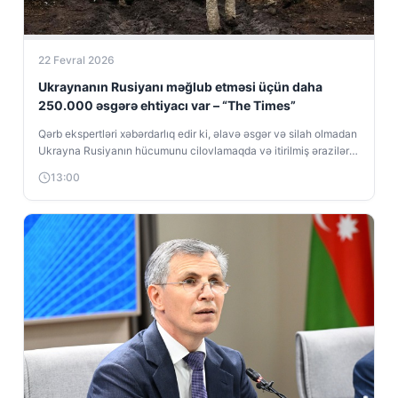
22 Fevral 2026
Ukraynanın Rusiyanı məğlub etməsi üçün daha
250.000 əsgərə ehtiyacı var – “The Times”
Qərb ekspertləri xəbərdarlıq edir ki, əlavə əsgər və silah olmadan
Ukrayna Rusiyanın hücumunu cilovlamaqda və itirilmiş əraziləri
geri almaqda çətinlik...
13:00