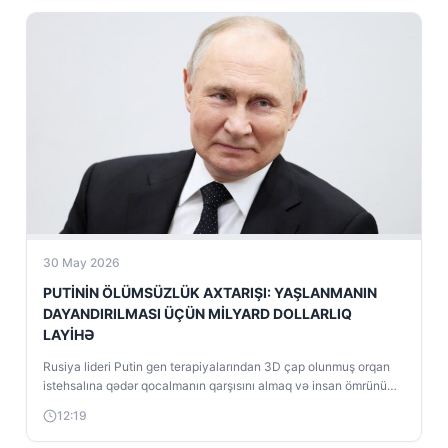
30 May 2026
PUTİNİN ÖLÜMSÜZLÜK AXTARIŞI: YAŞLANMANIN
DAYANDIRILMASI ÜÇÜN MİLYARD DOLLARLIQ
LAYİHƏ
Rusiya lideri Putin gen terapiyalarından 3D çap olunmuş orqan
istehsalına qədər qocalmanın qarşısını almaq və insan ömrünü
uzatmaq məqsədi daşıyan...
12:19