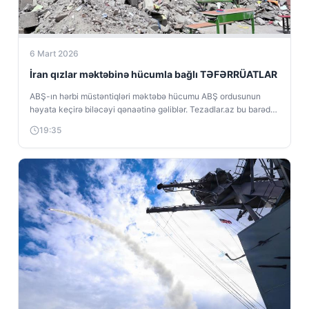
6 Mart 2026
İran qızlar məktəbinə hücumla bağlı TƏFƏRRÜATLAR
ABŞ-ın hərbi müstəntiqləri məktəbə hücumu ABŞ ordusunun
həyata keçirə biləcəyi qənaətinə gəliblər. Tezadlar.az bu barədə
“Reuters”ə istinadən xəbər verir. “Reuters”...
19:35