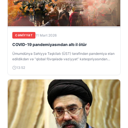
11 Mart 2026
CƏMIYYƏT
COVID-19 pandemiyasından altı il ötür
Ümumdünya Səhiyyə Təşkilatı (ÜST) tərəfindən pandemiya elan
edildikdən və “qlobal fövqəladə vəziyyət” kateqoriyasından
çıxarıldıqdan altı il sonra COVID-19 artıq “davamlı...
13:52