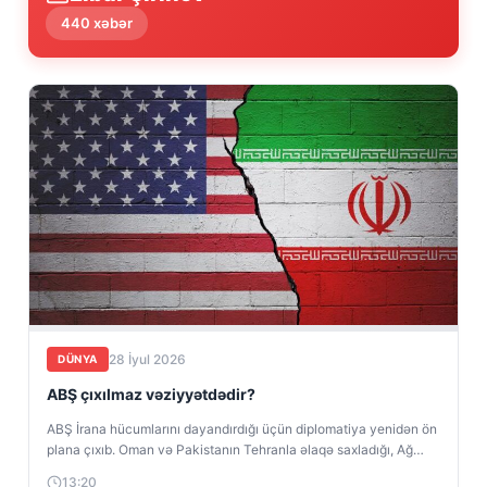
440 xəbər
28 İyul 2026
DÜNYA
ABŞ çıxılmaz vəziyyətdədir?
ABŞ İrana hücumlarını dayandırdığı üçün diplomatiya yenidən ön
plana çıxıb. Oman və Pakistanın Tehranla əlaqə saxladığı, Ağ
Evin isə yeni...
13:20