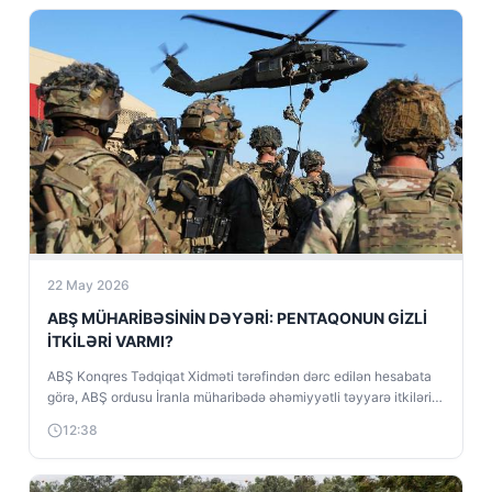
22 May 2026
ABŞ MÜHARİBƏSİNİN DƏYƏRİ: PENTAQONUN GİZLİ
İTKİLƏRİ VARMI?
ABŞ Konqres Tədqiqat Xidməti tərəfindən dərc edilən hesabata
görə, ABŞ ordusu İranla müharibədə əhəmiyyətli təyyarə itkiləri
verib. Hesabatda deyilir ki,...
12:38