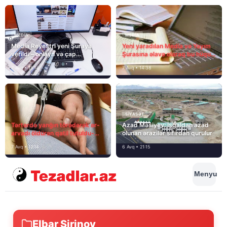
MEDİA
MEDİA
Media Reyestri yeni Şuraya
Yeni yaradılan Media və Yayım
verildi – onlayn və çap
Şurasına əlavə olaraq bu hüquq
mediasını nə gözləyir?
və vəzifələr də verilib
7 Avq • 15:14
7 Avq • 14:38
SIYASƏT
Tərtərdə yanğın törədərək ər-
Azad Məsiyev: İşğaldan azad
arvadı öldürən qatil tutuldu-
olunan ərazilər sıfırdan qurulur
SON DƏQİQƏ
7 Avq • 12:14
6 Avq • 21:15
Menyu
Elbar Şirinov