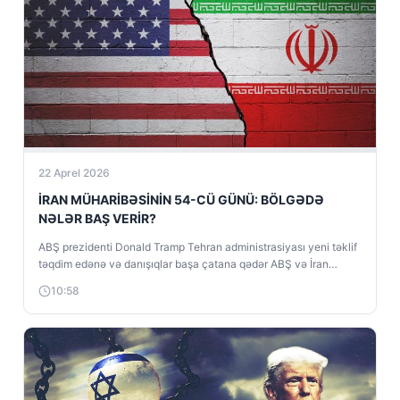
22 Aprel 2026
İRAN MÜHARİBƏSİNİN 54-CÜ GÜNÜ: BÖLGƏDƏ
NƏLƏR BAŞ VERİR?
ABŞ prezidenti Donald Tramp Tehran administrasiyası yeni təklif
təqdim edənə və danışıqlar başa çatana qədər ABŞ və İran
arasında atəşkəs...
10:58