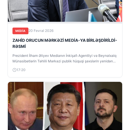
20 Fevral 2026
MEDİA
ZAHİD ORUCUN MƏRKƏZİ MEDİA-YA BİRLƏŞDİRİLDİ-
RƏSMİ
Prezident İlham Əliyev Medianın İnkişafı Agentliyi və Beynəlxalq
Münasibətlərin Təhlili Mərkəzi publik hüquqi şəxslərin yenidən
təşkili haqqında Fərman imzalayıb. Tezadlar.az...
17:20