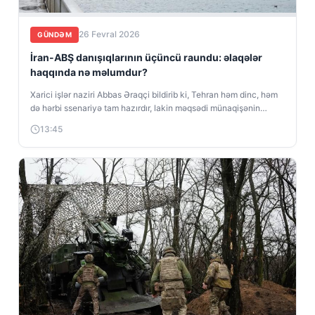
26 Fevral 2026
GÜNDƏM
İran-ABŞ danışıqlarının üçüncü raundu: əlaqələr
haqqında nə məlumdur?
Xarici işlər naziri Abbas Əraqçi bildirib ki, Tehran həm dinc, həm
də hərbi ssenariyə tam hazırdır, lakin məqsədi münaqişənin
qarşısını...
13:45