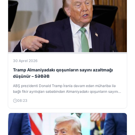
30 Aprel 2026
Tramp Almaniyadakı qoşunların sayını azaltmağı
düşünür – SƏBƏB
ABŞ prezidenti Donald Tramp İranla davam edən müharibə ilə
bağlı fikir ayrılıqları səbəbindən Almaniyadakı qoşunların sayının
azaldıla biləcəyini açıqlayıb. Almaniya...
08:23