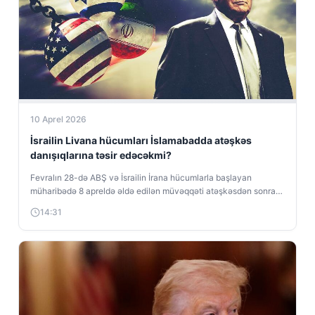
10 Aprel 2026
İsrailin Livana hücumları İslamabadda atəşkəs
danışıqlarına təsir edəcəkmi?
Fevralın 28-də ABŞ və İsrailin İrana hücumlarla başlayan
müharibədə 8 apreldə əldə edilən müvəqqəti atəşkəsdən sonra
Tehran və Vaşinqton Pakistanda...
14:31