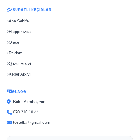
SÜRƏTLI KEÇIDLƏR
Ana Səhifə
Haqqımızda
Əlaqə
Reklam
Qazet Arxivi
Xəbər Arxivi
ƏLAQƏ
Bakı, Azərbaycan
070 210 10 44
tezadlar@gmail.com