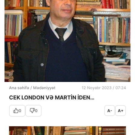
Ana səhifə
/
Mədəniyyət
12 Noyabr 2023 / 07:24
CEK LONDON VƏ MARTİN İDEN…
0
0
A-
A+