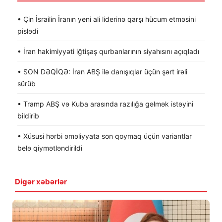
• Çin İsrailin İranın yeni ali liderinə qarşı hücum etməsini
pislədi
• İran hakimiyyəti iğtişaş qurbanlarının siyahısını açıqladı
• SON DƏQİQƏ: İran ABŞ ilə danışıqlar üçün şərt irəli
sürüb
• Tramp ABŞ və Kuba arasında razılığa gəlmək istəyini
bildirib
• Xüsusi hərbi əməliyyata son qoymaq üçün variantlar
belə qiymətləndirildi
Digər xəbərlər