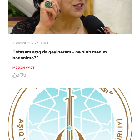
7 Avqust 2026 / 14:43
“İstəsəm açıq da geyinərəm – nə olub mənim
bədənimə?”
MƏDƏNIYYƏT
0
0