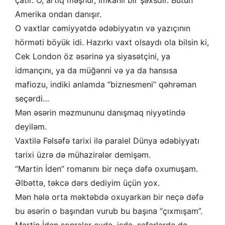
çatır. O, artıq məşhur, imkanlı bir şəxsdir. Bütün
Amerika ondan danışır.
O vaxtlar cəmiyyətdə ədəbiyyatın və yazıçının
hörməti böyük idi. Hazırkı vaxt olsaydı ola bilsin ki,
Cek London öz əsərinə ya siyasətçini, ya
idmançını, ya da müğənni və ya da hansısa
mafiozu, indiki anlamda “biznesmeni” qəhrəman
seçərdi…
Mən əsərin məzmununu danışmaq niyyətində
deyiləm.
Vaxtilə Fəlsəfə tarixi ilə paralel Dünya ədəbiyyatı
tarixi üzrə də mühazirələr demişəm.
“Martin İden” romanını bir neçə dəfə oxumuşam.
Əlbəttə, təkcə dərs dediyim üçün yox.
Mən hələ orta məktəbdə oxuyarkən bir neçə dəfə
bu əsərin o başından vurub bu başına “çıxmışam”.