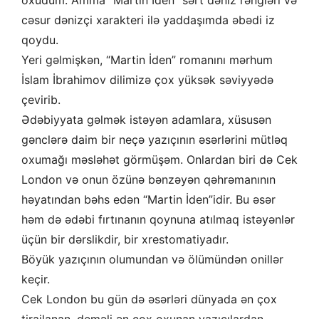
oxudum. Amma “Martin İden” sərt dəniz rəngləri və
cəsur dənizçi xarakteri ilə yaddaşımda əbədi iz
qoydu.
Yeri gəlmişkən, “Martin İden” romanını mərhum
İslam İbrahimov dilimizə çox yüksək səviyyədə
çevirib.
Ədəbiyyata gəlmək istəyən adamlara, xüsusən
gənclərə daim bir neçə yazıçının əsərlərini mütləq
oxumağı məsləhət görmüşəm. Onlardan biri də Cek
London və onun özünə bənzəyən qəhrəmanının
həyatından bəhs edən “Martin İden”idir. Bu əsər
həm də ədəbi fırtınanın qoynuna atılmaq istəyənlər
üçün bir dərslikdir, bir xrestomatiyadır.
Böyük yazıçının olumundan və ölümündən onillər
keçir.
Cek London bu gün də əsərləri dünyada ən çox