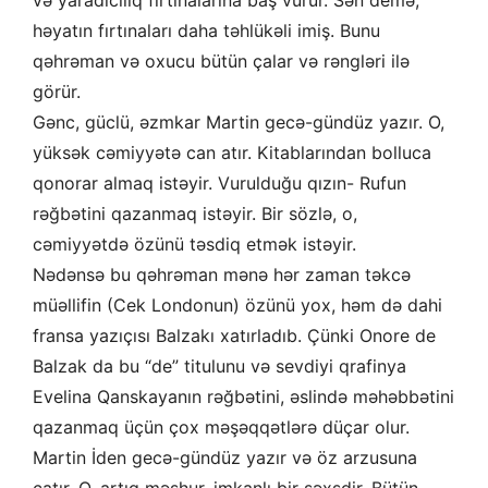
və yaradıcılıq fırtınalarına baş vurur. Sən demə,
həyatın fırtınaları daha təhlükəli imiş. Bunu
qəhrəman və oxucu bütün çalar və rəngləri ilə
görür.
Gənc, güclü, əzmkar Martin gecə-gündüz yazır. O,
yüksək cəmiyyətə can atır. Kitablarından bolluca
qonorar almaq istəyir. Vurulduğu qızın- Rufun
rəğbətini qazanmaq istəyir. Bir sözlə, o,
cəmiyyətdə özünü təsdiq etmək istəyir.
Nədənsə bu qəhrəman mənə hər zaman təkcə
müəllifin (Cek Londonun) özünü yox, həm də dahi
fransa yazıçısı Balzakı xatırladıb. Çünki Onore de
Balzak da bu “de” titulunu və sevdiyi qrafinya
Evelina Qanskayanın rəğbətini, əslində məhəbbətini
qazanmaq üçün çox məşəqqətlərə düçar olur.
Martin İden gecə-gündüz yazır və öz arzusuna