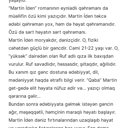
yaşayıb.
“Martin İden” romanının eyniadlı qəhrəmanı da
müəllifin özü kimi yazıçıdır. Martin İden təkcə
ədəbi qəhrəman yox, həm də həyat qəhrəmanıdır.
Özü də sərt həyatın sərt qəhrəmanı.
Martin İden moryakdır, dənizçidir. O, fiziki
cəhətdən güçlü bir gəncdir. Cəmi 21-22 yaşı var. O,
“yüksək” dairədən olan Ruf adlı qıza ilk baxışdan
vurulur. Ruf savadlıdır, həssasdır, şıltaqdır, ağıllıdır.
Bu xanım qız gənc dostuna ədəbiyyat, dil,
mədəniyyət haqda ətraflı bilgi verir. “Qaba” Martin
get-gedə elit həyata nüfuz edir və… yazıçı olmaq
qərarına gəlir…
Bundan sonra ədəbiyyata gəlmək istəyən gəncin
ağır, məşəqqətli, həmçinin maraqlı həyatı başlayır.
Martin İden dəniz fırtınalarından uzaqlaşıb həyat