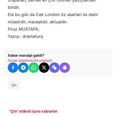
tirajlanan, deməli ən çox oxunan yazıçılardan
biridir.
Elə bu gün də Cek London öz əsərləri ilə daim
müasirdir, maraqlıdır, aktualdır.
Firuz MUSTAFA,
Yazıçı- dramaturq
Xəbər maraqlı gəldi?
Sosial şəbəkələrdə paylaşın
Çin
"Çin" etiketi üzrə xəbərlər