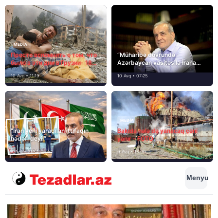
MEDİA
Просто вспомнить о том, что
“Müharibə dövründə
было в эти дни в Грузии- 18
Azərbaycan vasitəsilə İrana
лет назад, 8 августа 2008
yardım və dəstək göstərilib”
10 Avq • 11:19
10 Avq • 07:25
года…
MEDİA
“İran yeni yaradılan ittifaqın
Bakıda hələ də yanacaq çəni
hədəfi deyil”
yanır – FOTO
9 Avq • 21:54
9 Avq • 18:00
Menyu