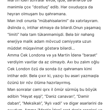
Martin İden sonralar evdə, işdə, səfərlərdə də
mənimlə çox “dostluq” edib. Hər oxuduqca da
heyran olmuşam bu qəhrəmana.
Mən indi onunla “mübahisələrimi” də xatırlayıram.
Əslində o, intihar etməyə də bilərdi.Onun yaşamaq
“limiti” hələ tam tükənməmişdi. Belə bir nəhəng
enerjiyə malik adam mövcud cəmiyyətə uzun
müddət müqavimət göstərə bilərdi…
Amma Cek Londona və ya Martin İdenə “bəraət”
verdiyim vaxtlar da az olmayıb. Axı bu zalım oğlu
Cek London özü də sonda öz qəhrəmanı kimi
intihar edir. Belə çıxır ki, yazıçı bu əsəri yazmaqla
özünü bir növ ölümə hazırlayırmış.
Mən sonralar cəmi qırx il ömür sürmüş bu böyük
ədibin “Həyat eşqi”, “Dəniz canavarı”, “Dəmir
daban”, “Meksikalı”, “Aylı vadi” və digər əsərlərini də