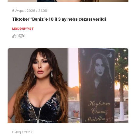
6 Avqust 2026 / 21:08
Tiktoker “Bəniz”ə 10 il 3 ay həbs cəzası verildi
MƏDƏNIYYƏT
0
0
6 Avq / 20:50