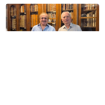
6 Avq / 08:12
MACARLARIN KİTAB XƏZİNƏSİ- AKADEMİK YAZIR
MEDİA
0
0