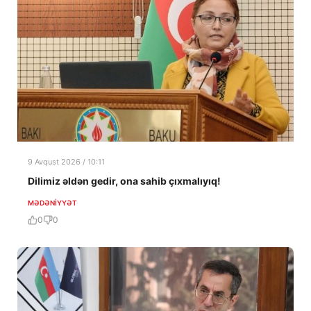
9 Avqust 2026 / 10:11
Dilimiz əldən gedir, ona sahib çıxmalıyıq!
MƏDƏNIYYƏT
0
0