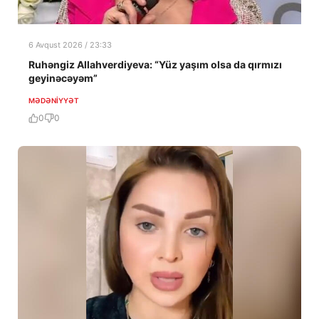
6 Avqust 2026 / 23:33
Ruhəngiz Allahverdiyeva: “Yüz yaşım olsa da qırmızı
geyinəcəyəm”
MƏDƏNIYYƏT
0
0