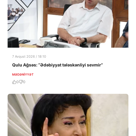
7 Avqust 2026 / 18:10
Qulu Ağsəs: “Ədəbiyyat tələskənliyi sevmir”
MƏDƏNIYYƏT
0
0