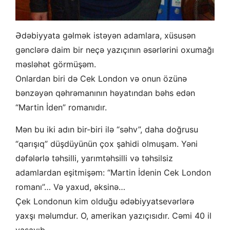
Ədəbiyyata gəlmək istəyən adamlara, xüsusən
gənclərə daim bir neçə yazıçının əsərlərini oxumağı
məsləhət görmüşəm.
Onlardan biri də Cek London və onun özünə
bənzəyən qəhrəmanının həyatından bəhs edən
“Martin İden” romanıdır.
Mən bu iki adın bir-biri ilə “səhv”, daha doğrusu
“qarışıq” düşdüyünün çox şahidi olmuşam. Yəni
dəfələrlə təhsilli, yarımtəhsilli və təhsilsiz
adamlardan eşitmişəm: “Martin İdenin Cek London
romanı”… Və yaxud, əksinə…
Çek Londonun kim olduğu ədəbiyyatsevərlərə
yaxşı məlumdur. O, amerikan yazıçısıdır. Cəmi 40 il