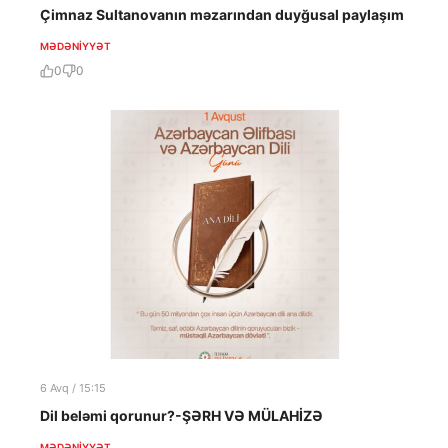
Çimnaz Sultanovanın məzarından duyğusal paylaşım
MƏDƏNIYYƏT
0
0
6 Avq / 15:15
Dil beləmi qorunur?-ŞƏRH VƏ MÜLAHİZƏ
MƏDƏNIYYƏT