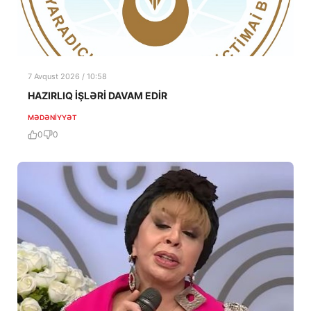
7 Avqust 2026 / 10:58
HAZIRLIQ İŞLƏRİ DAVAM EDİR
MƏDƏNIYYƏT
0
0