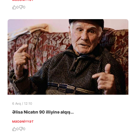
0
0
6 Avq / 12:10
Əlisa Nicatın 90 illiyinə alqış…
MƏDƏNIYYƏT
0
0