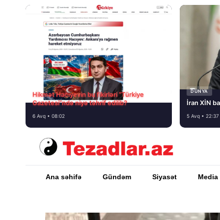
DÜNYA
Hikmət Hacıyevin bu fikirləri “Türkiye
Gazetesi”ndə niyə təhrif edilib?
İran XİN ba
6 Avq • 08:02
5 Avq • 22:37
Ana səhifə
Gündəm
Siyasət
Media