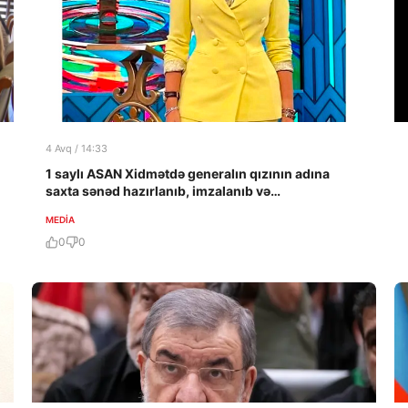
4 Avq / 14:33
1 saylı ASAN Xidmətdə generalın qızının adına
saxta sənəd hazırlanıb, imzalanıb və…
MEDİA
0
0