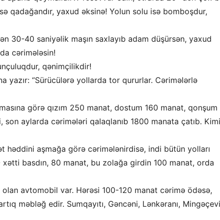
 isə qadağandır, yaxud əksinə! Yolun solu isə bomboşdur,
n 30-40 saniyəlik maşın saxlayıb adam düşürsən, yaxud
da cərimələsin!
çuluqdur, qənimçilikdir!
 yazır: “Sürücülərə yollarda tor qururlar. Cərimələrlə
zulmasına görə qızım 250 manat, dostum 160 manat, qonşum
 son aylarda cərimələri qalaqlanıb 1800 manata çatıb. Kim
ət həddini aşmağa görə cərimələnirdisə, indi bütün yolları
 O xətti basdın, 80 manat, bu zolağa girdin 100 manat, orda
olan avtomobil var. Hərəsi 100-120 manat cərimə ödəsə,
artıq məbləğ edir. Sumqayıtı, Gəncəni, Lənkəranı, Mingəçevir