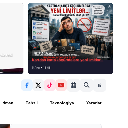
İQTISADIYYAT
da real
Kartdan karta köçürmələrə yeni limitlər…
5 Avq • 18:08
İdman
Təhsil
Texnologiya
Yazarlar