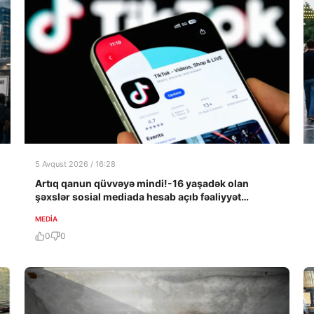
5 Avqust 2026 / 16:28
Artıq qanun qüvvəyə mindi!-16 yaşadək olan
şəxslər sosial mediada hesab açıb fəaliyyət
göstərə bilməyəcək!
MEDİA
0
0