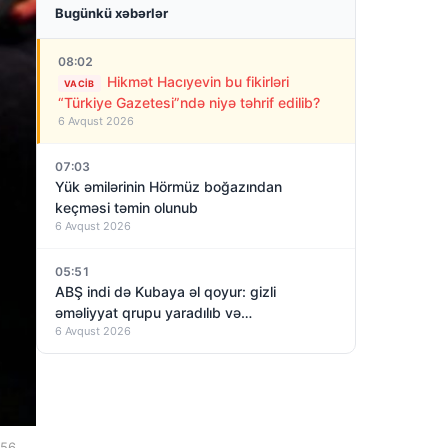
Bugünkü xəbərlər
08:02
Hikmət Hacıyevin bu fikirləri
VACIB
“Türkiye Gazetesi”ndə niyə təhrif edilib?
6 Avqust 2026
07:03
Yük əmilərinin Hörmüz boğazından
keçməsi təmin olunub
6 Avqust 2026
05:51
ABŞ indi də Kubaya əl qoyur: gizli
əməliyyat qrupu yaradılıb və…
6 Avqust 2026
:56