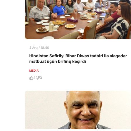
4 Avq / 18:40
Hindistan Səfirliyi Bihar Diwas tədbiri ilə əlaqədar
mətbuat üçün brifinq keçirdi
MEDİA
4
0