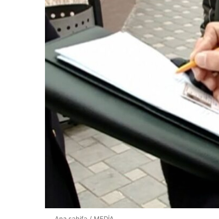
Ana səhifə
/
MEDİA