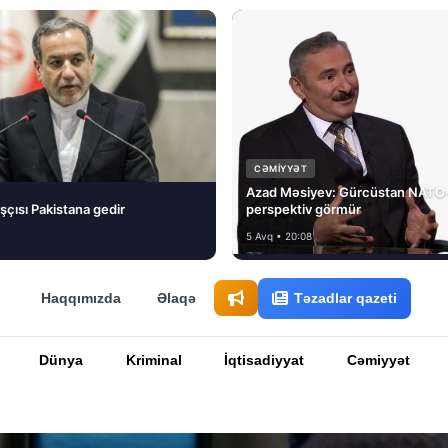
CƏMIYYƏT
Azad Məsiyev: Gürcüstan NATO-
şçısı Pakistana gedir
perspektiv görmür
5 Avq • 20:08
Haqqımızda
Əlaqə
Təzadlar qazeti
Dünya
Kriminal
İqtisadiyyat
Cəmiyyət