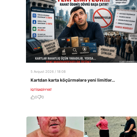
5 Avqust 2026 / 18:08
Kartdan karta köçürmələrə yeni limitlər…
İQTISADIYYAT
0
0