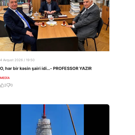
4 Avqust 2026 / 19:50
O, hər bir kəsin şairi idi…- PROFESSOR YAZIR
MEDİA
2
0