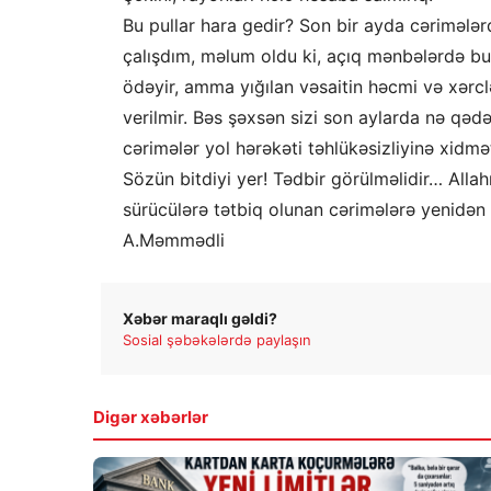
Bu pullar hara gedir? Son bir ayda cəriməl
çalışdım, məlum oldu ki, açıq mənbələrdə b
ödəyir, amma yığılan vəsaitin həcmi və xərc
verilmir. Bəs şəxsən sizi son aylarda nə qəd
cərimələr yol hərəkəti təhlükəsizliyinə xidmə
Sözün bitdiyi yer! Tədbir görülməlidir… Alla
sürücülərə tətbiq olunan cərimələrə yenidən
A.Məmmədli
Xəbər maraqlı gəldi?
Sosial şəbəkələrdə paylaşın
Digər xəbərlər