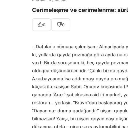
Cərimələşmə və cərimələnmə: sürü
0
0
…Dəfələrlə nümunə çəkmişəm: Almaniyada ya
ki, yollarda qayda pozmağa görə ayda nə qə
vaxt! Bir də soruşdum ki, heç qayda pozmamı
olduqca düşündürücü idi: “Çünki bizdə qayd
Azərbaycanda isə addımbaşı qayda pozmağa şə
küçəsi ilə kəsişən Sabit Orucov küçəsində (
qabaqda “Araz” şəbəkəsinə aid iri market, ya
restoran… yerləşir. “Bravo”dan başlayaraq y
“Dayanma- durma qadağandır” nişanı qoyulub,
bilməzsən! Yaxşı, bu nişanı qoyan naşı düşü
dükanına, otelə… girən şəxs avtomobilini ha