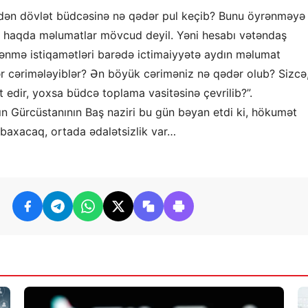
ərdən dövlət büdcəsinə nə qədər pul keçib? Bunu öyrənməyə
u haqda məlumatlar mövcud deyil. Yəni hesabı vətəndaş
lənmə istiqamətləri barədə ictimaiyyətə aydın məlumat
ər cərimələyiblər? Ən böyük cəriməniz nə qədər olub? Sizcə
t edir, yoxsa büdcə toplama vasitəsinə çevrilib?”.
hın Gürcüstanının Baş naziri bu gün bəyan etdi ki, hökumət
 baxacaq, ortada ədalətsizlik var…