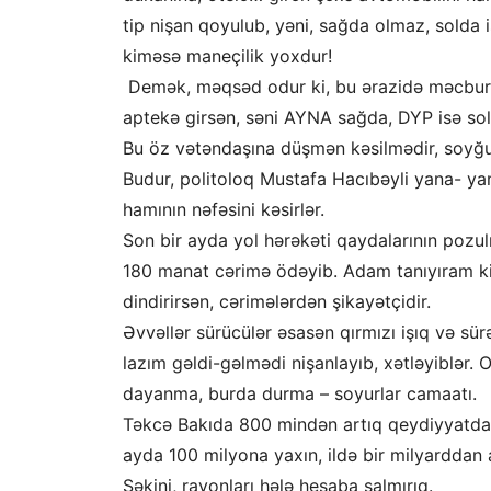
tip nişan qoyulub, yəni, sağda olmaz, solda
kiməsə maneçilik yoxdur!
Demək, məqsəd odur ki, bu ərazidə məcburə
aptekə girsən, səni AYNA sağda, DYP isə sol
Bu öz vətəndaşına düşmən kəsilmədir, soyğun
Budur, politoloq Mustafa Hacıbəyli yana- yana
hamının nəfəsini kəsirlər.
Son bir ayda yol hərəkəti qaydalarının po
180 manat cərimə ödəyib. Adam tanıyıram ki,
dindirirsən, cərimələrdən şikayətçidir.
Əvvəllər sürücülər əsasən qırmızı işıq və sür
lazım gəldi-gəlmədi nişanlayıb, xətləyiblər.
dayanma, burda durma – soyurlar camaatı.
Təkcə Bakıda 800 mindən artıq qeydiyyatda 
ayda 100 milyona yaxın, ildə bir milyarddan 
Şəkini, rayonları hələ hesaba salmırıq.