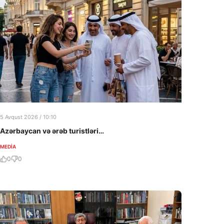
5 Avqust 2026 / 10:10
Azərbaycan və ərəb turistləri…
MEDİA
0
0