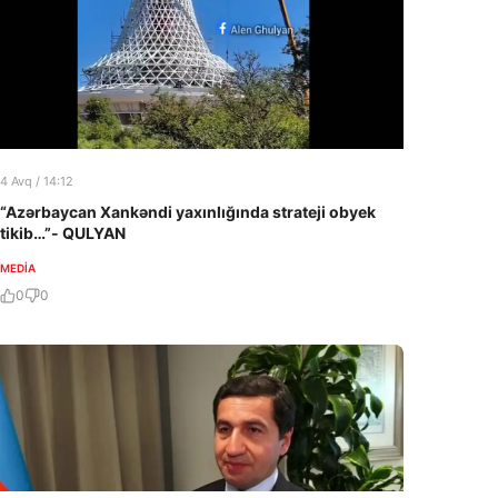
4 Avq / 14:12
“Azərbaycan Xankəndi yaxınlığında strateji obyek
tikib…”- QULYAN
MEDİA
0
0