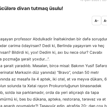
cülərə divan tutmaq üsulu!
A-
A
şayan professor Abdulkadir İnaltəkindən bir dəfə soruşd
dər cərimə ödəyirsən? Dedi ki, Berlində yaşayıram və heç
san? Bildirdi ki, yox! Dedim ki, axı bu necə olur? Cavabı
a pozmağa şərait yoxdur…”.
rait yaradılıb. Məsələn, bircə misal: Bakının Yusif Səfər
Perinatal Mərkəzin düz yanında) “Bravo”, ondan 50 metr
nında az məsafə ilə 4 aptek, iki otel, ət və meyvə dükanı, 6
olun solunda ta Xətai rayon Prokurorluğunun binasınadək
 solda isə parklamadır, orda da yeri əliçıraqlı da tapa
nmürmü ki, bəs bu dükana, aptekə, restorana, tərəvəz və ət
ra aparıb qoymalıdır?! Təsəvvür edin, ətrafda 20- dən çox 