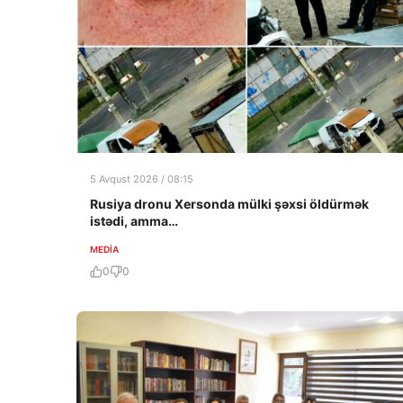
5 Avqust 2026 / 08:15
Rusiya dronu Xersonda mülki şəxsi öldürmək
istədi, amma…
MEDİA
0
0