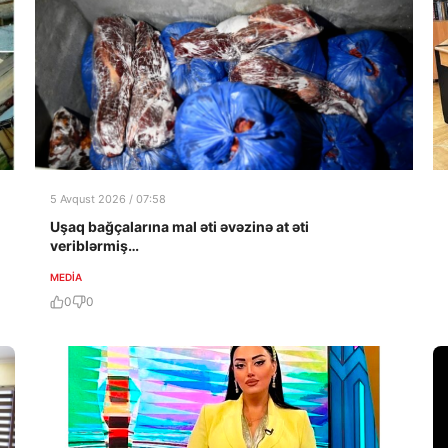
5 Avqust 2026 / 07:58
Uşaq bağçalarına mal əti əvəzinə at əti
veriblərmiş…
MEDİA
0
0