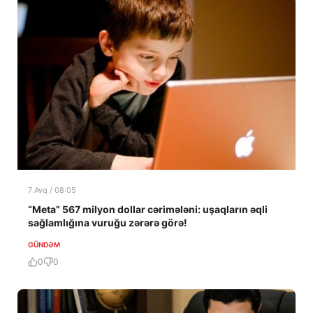
7 Avq / 08:05
“Meta” 567 milyon dollar cərimələni: uşaqların əqli
sağlamlığına vuruğu zərərə görə!
GÜNDƏM
0
0