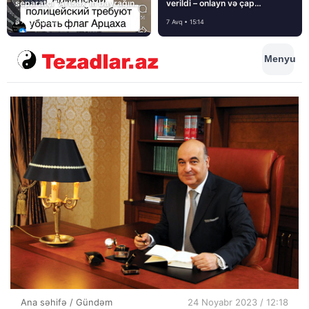
separatçı “Artsax”ın bayrağını
verildi – onlayn və çap
müsadirə etdi və…
mediasını nə gözləyir?
8 Avq • 08:39
7 Avq • 15:14
Menyu
Ana səhifə
/
Gündəm
24 Noyabr 2023 / 12:18