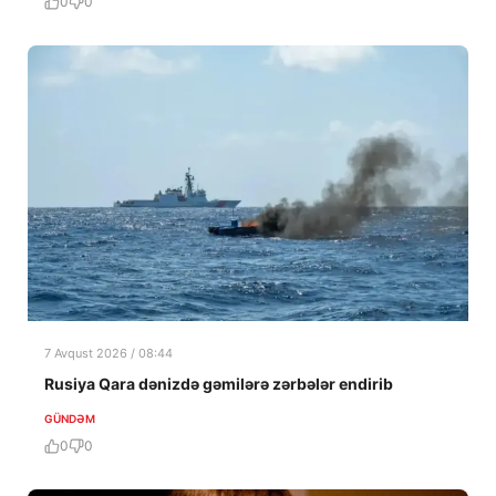
0
0
7 Avqust 2026 / 08:44
Rusiya Qara dənizdə gəmilərə zərbələr endirib
GÜNDƏM
0
0