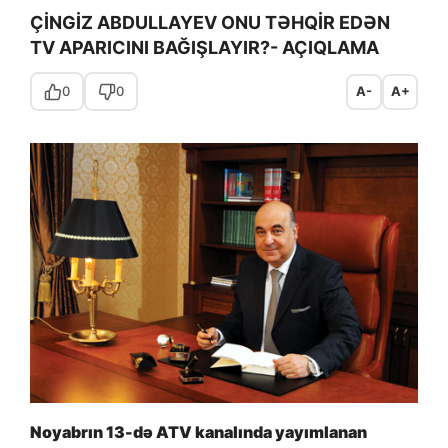
ÇİNGİZ ABDULLAYEV ONU TƏHQİR EDƏN
TV APARICINI BAĞIŞLAYIR?- AÇIQLAMA
0
0
A-
A+
Noyabrın 13-də ATV kanalında yayımlanan