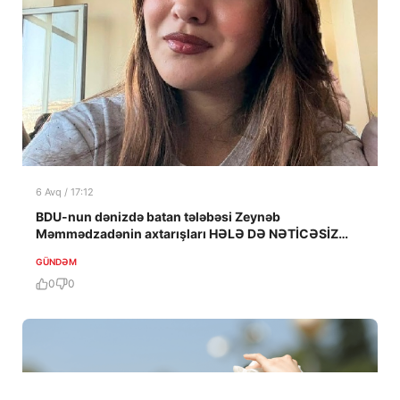
6 Avq / 17:12
BDU-nun dənizdə batan tələbəsi Zeynəb
Məmmədzadənin axtarışları HƏLƏ DƏ NƏTİCƏSİZ
QALIB!
GÜNDƏM
0
0