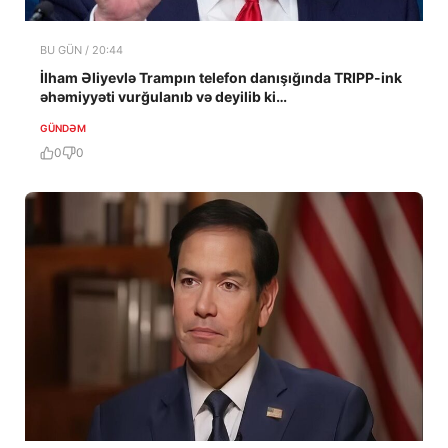
BU GÜN / 20:44
İlham Əliyevlə Trampın telefon danışığında TRIPP-ink
əhəmiyyəti vurğulanıb və deyilib ki…
GÜNDƏM
0
0