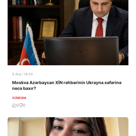
6 Avq / 18:34
Moskva Azərbaycan XİN rəhbərinin Ukrayna səfərinə
necə baxır?
GÜNDƏM
0
0