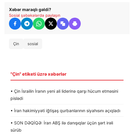
Xəbər maraqlı gəldi?
Sosial şəbəkələrdə paylaşın
Çin
sosial
"Çin" etiketi üzrə xəbərlər
• Çin İsrailin İranın yeni ali liderinə qarşı hücum etməsini
pislədi
• İran hakimiyyəti iğtişaş qurbanlarının siyahısını açıqladı
• SON DƏQİQƏ: İran ABŞ ilə danışıqlar üçün şərt irəli
sürüb