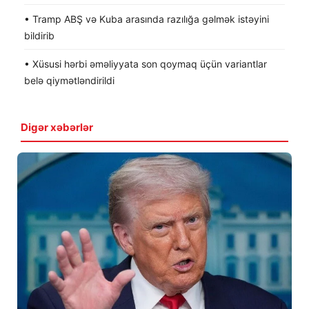
• Tramp ABŞ və Kuba arasında razılığa gəlmək istəyini
bildirib
• Xüsusi hərbi əməliyyata son qoymaq üçün variantlar
belə qiymətləndirildi
Digər xəbərlər