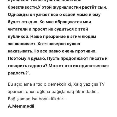
брезгливости.У этой журналистки растёт сын.
Однажды он узнает все о своей маме и ему
будет стыдно. Ко мне обращаются мои
читатели и просят не судиться с этой
публикой. Наше презрение к этим людям
зашкаливает. Хотя наверно нужно
наказывать.Но все равно очень противно.
Поэтому я думаю. Пусть продолжают писать и
говорить гадости? Может это их единственная
радость?”.
Bu açıqlama artıq o deməkdir ki, Xalq yazıçısı TV
aparıcını onun oğluna bağışlamaq fikrindədir…
Bağışlamaq isə böyüklükdür…
A.Məmmədli