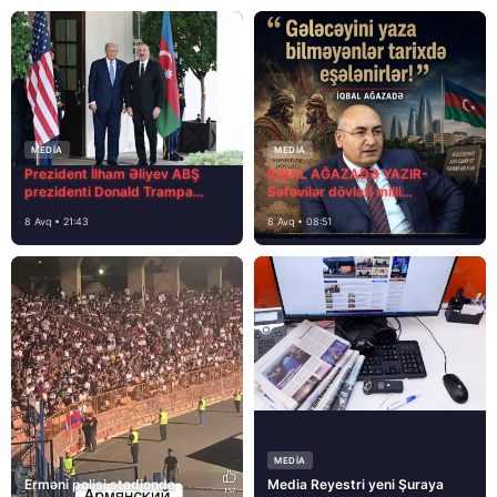
MEDİA
MEDİA
Prezident İlham Əliyev ABŞ
İQBAL AĞAZADƏ YAZIR-
prezidenti Donald Trampa
Səfəvilər dövləti milli
məktubunda yazıb ki…
dövlətdirmi?
8 Avq • 21:43
8 Avq • 08:51
MEDİA
Erməni polisi stadionda
Media Reyestri yeni Şuraya