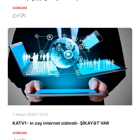
GÜNDƏM
0
0
7 Avqust 2026 / 12:53
KATV1- in zay internet xidməti- ŞİKAYƏT VAR
GÜNDƏM