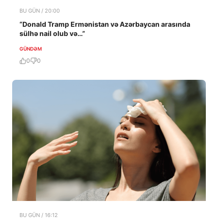
BU GÜN / 20:00
“Donald Tramp Ermənistan və Azərbaycan arasında
sülhə nail olub və…”
GÜNDƏM
0
0
BU GÜN / 16:12