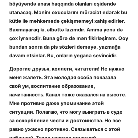
böyüyəndə anası haqqında olanları eşidəndə
utanacaq. Mənim oxucularım müraciət edərək bu
kütlə ilə məhkəmədə çəkişməməyi xahiş edirlər.
Baxmayaraq ki, əlbəttə lazımdır. Amma yenə də
çox iyrəncdir.
Buna görə də mən fikirləşirəm. Qoy
bundan sonra da pis sözləri deməyə, yazmağa
davam etsinlər. Bu, onların yeganə sevincidir.
​Дорогие друзья, коллеги, читатели! Не нужно
меня жалеть. Эта молодая особа показала
свой ум, воспитание образование,
начитанность. Канал тоже оказался на высоте.
Мне противно даже упоминание этой
ситуации. Полагаю, что могу выиграть в суде
за оскорбление чести и достоинства. Но все
равно ужасно противно. Связываться с этой
публикой. Такое чувство понятной