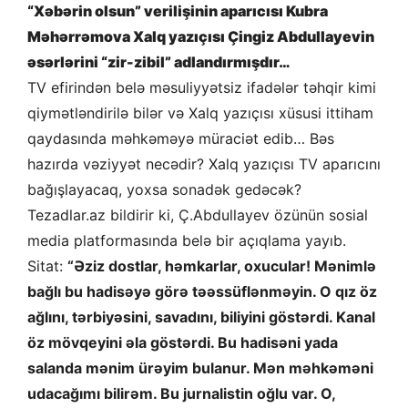
“Xəbərin olsun” verilişinin aparıcısı Kubra
Məhərrəmova Xalq yazıçısı Çingiz Abdullayevin
əsərlərini “zir-zibil” adlandırmışdır…
TV efirindən belə məsuliyyətsiz ifadələr təhqir kimi
qiymətləndirilə bilər və Xalq yazıçısı xüsusi ittiham
qaydasında məhkəməyə müraciət edib… Bəs
hazırda vəziyyət necədir? Xalq yazıçısı TV aparıcını
bağışlayacaq, yoxsa sonadək gedəcək?
Tezadlar.az bildirir ki, Ç.Abdullayev özünün sosial
media platformasında belə bir açıqlama yayıb.
Sitat:
“Əziz dostlar, həmkarlar, oxucular! Mənimlə
bağlı bu hadisəyə görə təəssüflənməyin. O qız öz
ağlını, tərbiyəsini, savadını, biliyini göstərdi. Kanal
öz mövqeyini əla göstərdi. Bu hadisəni yada
salanda mənim ürəyim bulanur. Mən məhkəməni
udacağımı bilirəm. Bu jurnalistin oğlu var. O,