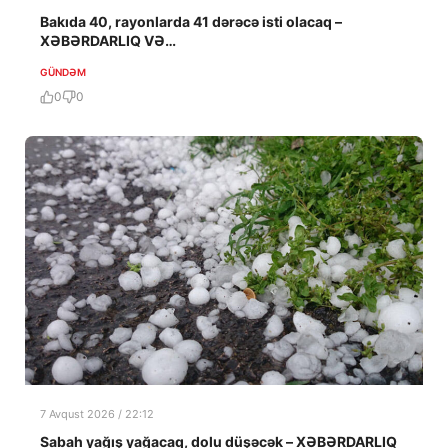
Bakıda 40, rayonlarda 41 dərəcə isti olacaq –
XƏBƏRDARLIQ VƏ…
GÜNDƏM
0
0
7 Avqust 2026 / 22:12
Sabah yağış yağacaq, dolu düşəcək – XƏBƏRDARLIQ