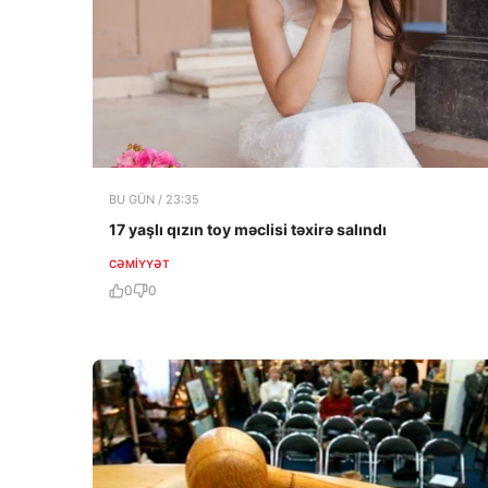
BU GÜN / 23:35
17 yaşlı qızın toy məclisi təxirə salındı
CƏMIYYƏT
0
0