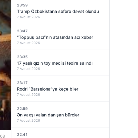
23:59
Tramp Özbəkistana səfərə dəvət olundu
7 Avqust 2026
23:47
“Toppuş bacı”nın atasından acı xəbər
7 Avqust 2026
23:35
17 yaşlı qızın toy məclisi təxirə salındı
7 Avqust 2026
23:17
Rodri “Barselona”ya keçə bilər
7 Avqust 2026
22:59
Ən yaxşı yalan danışan bürclər
7 Avqust 2026
22:41
:08