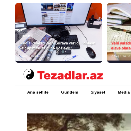
MEDİA
MEDİA
Media Reyestri yeni Şuraya verildi – onlayn
Yeni yarad
və çap mediasını nə gözləyir?
əlavə olara
7 Avq • 15:14
7 Avq • 14:38
Ana səhifə
Gündəm
Siyasət
Media