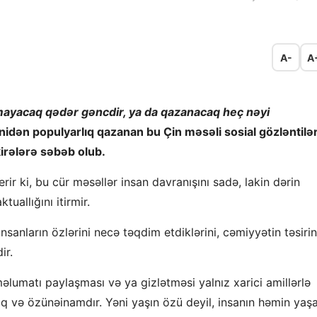
A-
A
lmayacaq qədər gəncdir, ya da qazanacaq heç nəyi
nidən populyarlıq qazanan bu Çin məsəli sosial gözləntilə
kirələrə səbəb olub.
rir ki, bu cür məsəllər insan davranışını sadə, lakin dərin
uallığını itirmir.
nsanların özlərini necə təqdim etdiklərini, cəmiyyətin təsirin
ir.
 məlumatı paylaşması və ya gizlətməsi yalnız xarici amillərlə
ıq və özünəinamdır. Yəni yaşın özü deyil, insanın həmin yaş