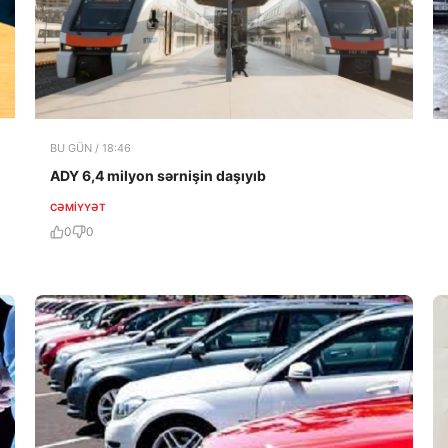
BU GÜN / 18:46
ADY 6,4 milyon sərnişin daşıyıb
CƏMIYYƏT
0
0