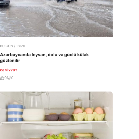
BU GÜN / 18:28
Azərbaycanda leysan, dolu və güclü külək
gözlənilir
CƏMIYYƏT
0
0