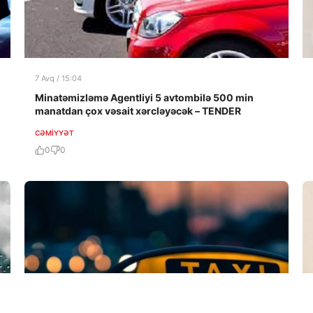
7 Avq / 15:04
Minatəmizləmə Agentliyi 5 avtombilə 500 min
manatdan çox vəsait xərcləyəcək – TENDER
CƏMIYYƏT
0
0