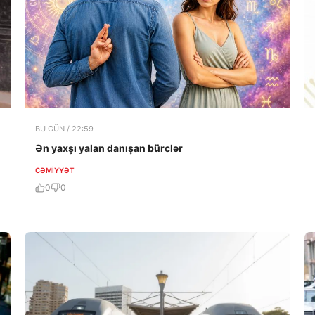
BU GÜN / 22:59
Ən yaxşı yalan danışan bürclər
CƏMIYYƏT
0
0