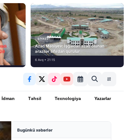
SIYASƏT
vadı
Azad Məsiyev: İşğaldan azad olunan
İQƏ
ərazilər sıfırdan qurulur
6 Avq • 21:15
İdman
Təhsil
Texnologiya
Yazarlar
Bugünkü xəbərlər