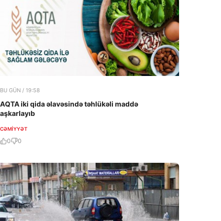
BU GÜN / 19:58
AQTA iki qida əlavəsində təhlükəli maddə
aşkarlayıb
CƏMIYYƏT
0
0