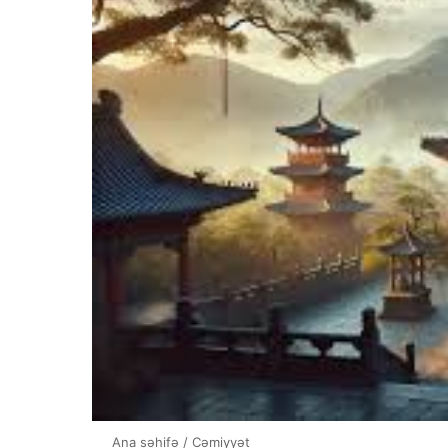
Ana səhifə
/
Cəmiyyət