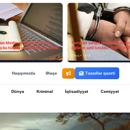
ılan Media və Yayım Şurasına
Tərtərdə yanğın törədərək ər-ar
q bu hüquq və vəzifələr də verilib
öldürən qatil tutuldu- SON DƏQ
7 Avq • 12:14
Haqqımızda
Əlaqə
Təzadlar qazeti
Dünya
Kriminal
İqtisadiyyat
Cəmiyyət