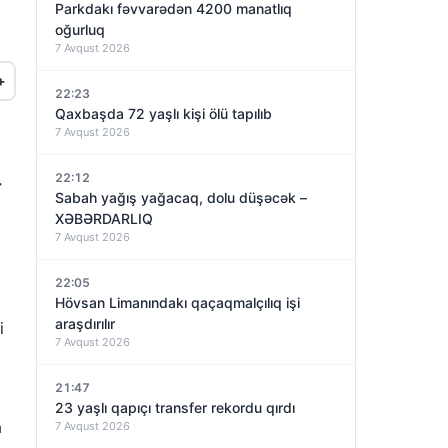
Parkdakı fəvvarədən 4200 manatlıq
oğurluq
7 Avqust 2026
+
22:23
Qaxbaşda 72 yaşlı kişi ölü tapılıb
7 Avqust 2026
22:12
r
Sabah yağış yağacaq, dolu düşəcək –
XƏBƏRDARLIQ
7 Avqust 2026
22:05
Hövsan Limanındakı qaçaqmalçılıq işi
araşdırılır
i
7 Avqust 2026
21:47
23 yaşlı qapıçı transfer rekordu qırdı
a
7 Avqust 2026