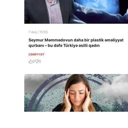
7 Avq / 15:55
Seymur Məmmədovun daha bir plastik əməliyyat
qurbanı – bu dəfə Türkiyə əsilli qadın
CƏMIYYƏT
0
0