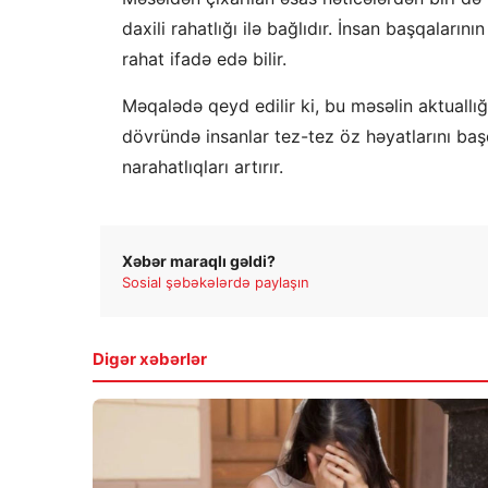
daxili rahatlığı ilə bağlıdır. İnsan başqalar
rahat ifadə edə bilir.
Məqalədə qeyd edilir ki, bu məsəlin aktuallığ
dövründə insanlar tez-tez öz həyatlarını başq
narahatlıqları artırır.
Xəbər maraqlı gəldi?
Sosial şəbəkələrdə paylaşın
Digər xəbərlər