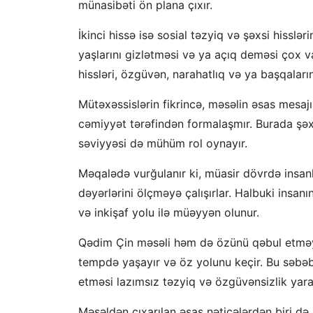
münasibəti ön plana çıxır.
İkinci hissə isə sosial təzyiq və şəxsi hisslər
yaşlarını gizlətməsi və ya açıq deməsi çox va
hissləri, özgüvən, narahatlıq və ya başqaların
Mütəxəssislərin fikrincə, məsəlin əsas mesajı
cəmiyyət tərəfindən formalaşmır. Burada şəx
səviyyəsi də mühüm rol oynayır.
Məqalədə vurğulanır ki, müasir dövrdə insan
dəyərlərini ölçməyə çalışırlar. Halbuki insan
və inkişaf yolu ilə müəyyən olunur.
Qədim Çin məsəli həm də özünü qəbul etməyin va
tempdə yaşayır və öz yolunu keçir. Bu səbəb
etməsi lazımsız təzyiq və özgüvənsizlik yara
Məsəldən çıxarılan əsas nəticələrdən biri d