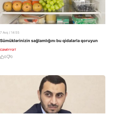
7 Avq / 14:55
Sümüklərinizin sağlamlığını bu qidalarla qoruyun
CƏMIYYƏT
0
0