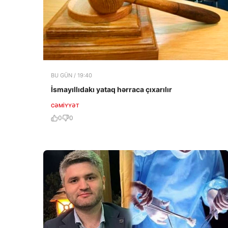
BU GÜN / 19:40
İsmayıllıdakı yataq hərraca çıxarılır
CƏMIYYƏT
0
0