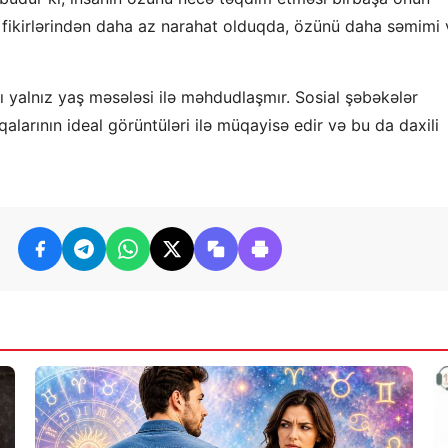
ının fikirlərindən daha az narahat olduqda, özünü daha səmimi
ı yalnız yaş məsələsi ilə məhdudlaşmır. Sosial şəbəkələr
alarının ideal görüntüləri ilə müqayisə edir və bu da daxili