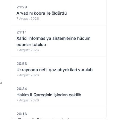
21:29
Arvadını kobra ilə öldürdü
7 Avqust 2026
21:11
Xarici informasiya sistemlərinə hücum
edənlər tutulub
7 Avqust 2026
20:53
Ukraynada neft-qaz obyektləri vurulub
7 Avqust 2026
si
20:34
Hakim II Qareginin işindən çəkilib
7 Avqust 2026
20:16
Kiberpolis iki gənci saxlayıb
7 Avqust 2026