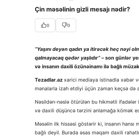
Çin məsəlinin gizli mesajı nədir?
0
0
“Yaşını deyən qadın ya itirəcək heç nəyi o
qalmayacaq qədər yaşlıdır”
– son günlər ye
və insanın daxili özünəinamı ilə bağlı müza
Tezadlar.az
xarici mediaya istinadla xəbər ve
mənalarla izah etdiyi üçün zaman keçsə də аkt
Nəsildən-nəslə ötürülən bu hikmətli ifadələr i
və daxili düşüncə tərzini anlamağa kömək ed
Məsəlin ilk hissəsi göstərir ki, insanın hansı
bağlı deyil. Burada əsas məqam daxili rahatl