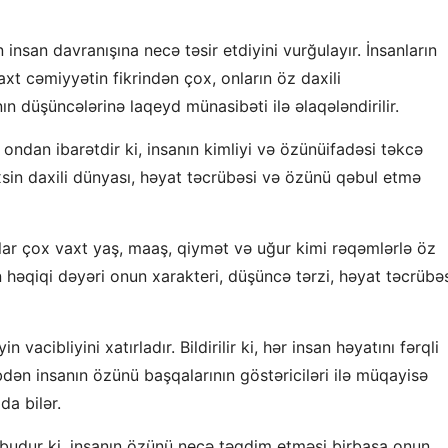
in insan davranışına necə təsir etdiyini vurğulayır. İnsanların
xt cəmiyyətin fikrindən çox, onların öz daxili
ın düşüncələrinə laqeyd münasibəti ilə əlaqələndirilir.
 ondan ibarətdir ki, insanın kimliyi və özünüifadəsi təkcə
sin daxili dünyası, həyat təcrübəsi və özünü qəbul etmə
lar çox vaxt yaş, maaş, qiymət və uğur kimi rəqəmlərlə öz
ın həqiqi dəyəri onun xarakteri, düşüncə tərzi, həyat təcrübə
cibliyini xatırladır. Bildirilir ki, hər insan həyatını fərqli
dən insanın özünü başqalarının göstəriciləri ilə müqayisə
da bilər.
ə budur ki, insanın özünü necə təqdim etməsi birbaşa onun