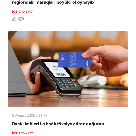
regiondakı maraqları böyük rol oynayıb”
İQTISADIYYAT
0
0
6 Avqust 2026 / 21:44
Bank limitləri ilə bağlı tövsiyə etiraz doğurub
İQTISADIYYAT