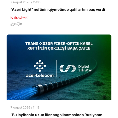
7 Avqust 2026 / 15:06
“Azeri Light” neftinin qiymətində qəfil artım baş verdi
İQTISADIYYAT
0
0
7 Avqust 2026 / 11:18
“Bu layihənin uzun illər əngəllənməsində Rusiyanın