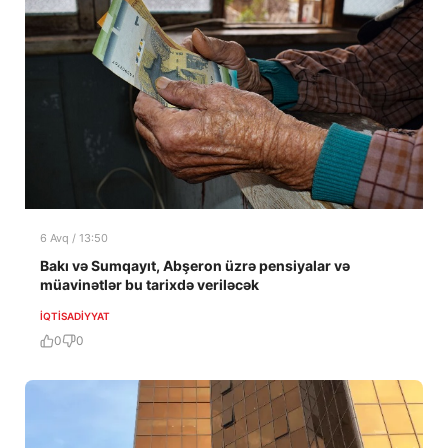
6 Avq / 13:50
Bakı və Sumqayıt, Abşeron üzrə pensiyalar və
müavinətlər bu tarixdə veriləcək
İQTISADIYYAT
0
0