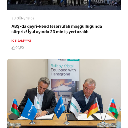
BU GÜN / 18:02
ABŞ-da qeyri-kənd təsərrüfatı məşğulluğunda
sürpriz! İyul ayında 23 min iş yeri azalıb
İQTISADIYYAT
0
0