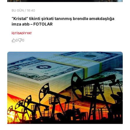
BU GÜN / 16:40
“Kristal” tikinti şirkəti tanınmış brendlə əməkdaşlığa
imza atıb – FOTOLAR
İQTISADIYYAT
0
0