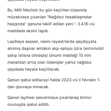
Bu, Milli Məclisin bu gün keçirilən iclasında
müzakirəyə çıxarılan “Nağdsız hesablaşmalar
haqqında” qanuna təklif edilən yeni – 3.4.16-cü
maddədə əksini tapıb.
Layihəyə əsasən, rəsmi reyestrlərdə qeydiyyata
alınmış daşınar əmlakın alqı-satqısı üzrə (avtomobil
satışı istisna olmaqla) ümumi məbləği 15 min
manatdan artıq olan ödənişlər yalnız nağdsız
qaydada həyata keçiriləcək.
Qanun qəbul ediləcəyi halda 2023-cü il fevralın 1-
dən qüvvəyə minəcək.
Qanun layihəsi səsverməyə çıxarılaraq birinci
oxunuşda qəbul edilib.