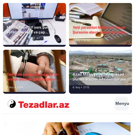
MEDİA
MEDİA
Media Reyestri yeni Şuraya
Yeni yaradılan Media və Yayım
verildi – onlayn və çap
Şurasına əlavə olaraq bu hüquq
mediasını nə gözləyir?
və vəzifələr də verilib
7 Avq • 15:14
7 Avq • 14:38
SIYASƏT
Tərtərdə yanğın törədərək ər-
Azad Məsiyev: İşğaldan azad
arvadı öldürən qatil tutuldu-
olunan ərazilər sıfırdan qurulur
SON DƏQİQƏ
7 Avq • 12:14
6 Avq • 21:15
Menyu