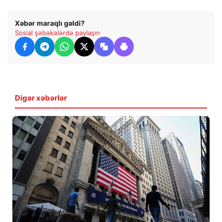
Xəbər maraqlı gəldi?
Sosial şəbəkələrdə paylaşın
Digər xəbərlər