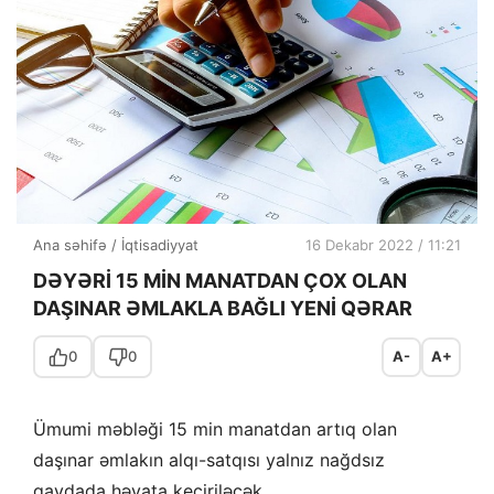
Ana səhifə
/
İqtisadiyyat
16 Dekabr 2022 / 11:21
DƏYƏRİ 15 MİN MANATDAN ÇOX OLAN
DAŞINAR ƏMLAKLA BAĞLI YENİ QƏRAR
0
0
A-
A+
Ümumi məbləği 15 min manatdan artıq olan
daşınar əmlakın alqı-satqısı yalnız nağdsız
qaydada həyata keçiriləcək.