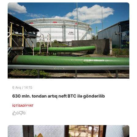
6 Avq / 14:15
630 mln. tondan artıq neft BTC ilə göndərilib
İQTISADIYYAT
0
0