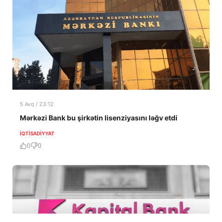
5 Avq / 23:12
Mərkəzi Bank bu şirkətin lisenziyasını ləğv etdi
İQTISADIYYAT
0
0