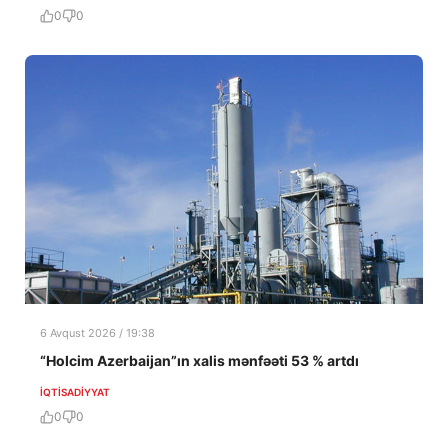
0
0
6 Avqust 2026 / 19:38
“Holcim Azerbaijan”ın xalis mənfəəti 53 % artdı
İQTISADIYYAT
0
0