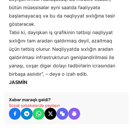
bütün müəssisələr eyni saatda fəaliyyətə
başlamayacaq və bu da nəqliyyat sıxlığına təsir
göstərəcək.
Təbii ki, dəyişkən iş qrafikinin tətbiqi nəqliyyat
sıxlığını tam aradan qaldırmaq deyil, azaltmaq
üçün tətbiq olunur. Nəqliyyatda sıxlığın aradan
qaldırılması infrastrukturun genişləndirilməsi ilə
yanaşı, oxşar digər dolayı tədbirlərin icrasından
birbaşa asılıdır”, – deyə o izah edib.
JASMİN
Xəbər maraqlı gəldi?
Sosial şəbəkələrdə paylaşın