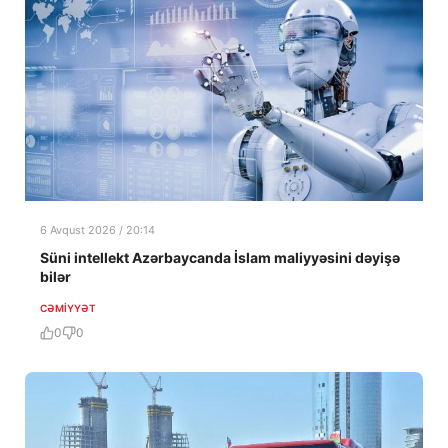
6 Avqust 2026 / 20:14
Süni intellekt Azərbaycanda İslam maliyyəsini dəyişə
bilər
CƏMIYYƏT
0
0