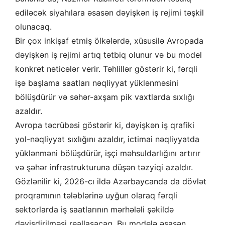
ediləcək siyahılara əsasən dəyişkən iş rejimi təşkil
olunacaq.
Bir çox inkişaf etmiş ölkələrdə, xüsusilə Avropada
dəyişkən iş rejimi artıq tətbiq olunur və bu model
konkret nəticələr verir. Təhlillər göstərir ki, fərqli
işə başlama saatları nəqliyyat yüklənməsini
bölüşdürür və səhər-axşam pik vaxtlarda sıxlığı
azaldır.
Avropa təcrübəsi göstərir ki, dəyişkən iş qrafiki
yol-nəqliyyat sıxlığını azaldır, ictimai nəqliyyatda
yüklənməni bölüşdürür, işçi məhsuldarlığını artırır
və şəhər infrastrukturuna düşən təzyiqi azaldır.
Gözlənilir ki, 2026-cı ildə Azərbaycanda da dövlət
proqramının tələblərinə uyğun olaraq fərqli
sektorlarda iş saatlarının mərhələli şəkildə
dəyişdirilməsi reallaşacaq. Bu modelə əsasən,