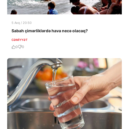
5 Avq / 20:50
Sabah çimərliklərdə hava necə olacaq?
CƏMIYYƏT
0
0