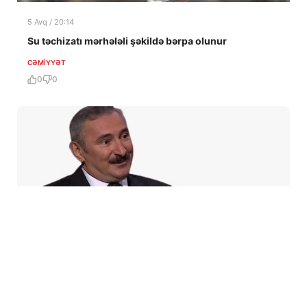
5 Avq / 20:14
Su təchizatı mərhələli şəkildə bərpa olunur
CƏMIYYƏT
0
0
5 Avq / 20:08