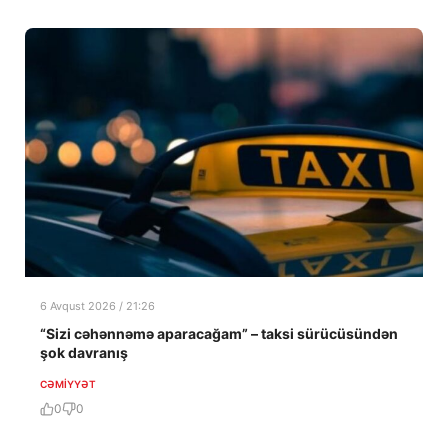
6 Avqust 2026 / 21:26
“Sizi cəhənnəmə aparacağam” – taksi sürücüsündən
şok davranış
CƏMIYYƏT
0
0