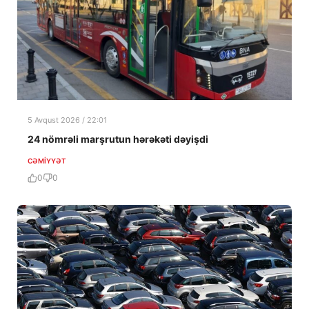
5 Avqust 2026 / 22:01
24 nömrəli marşrutun hərəkəti dəyişdi
CƏMIYYƏT
0
0