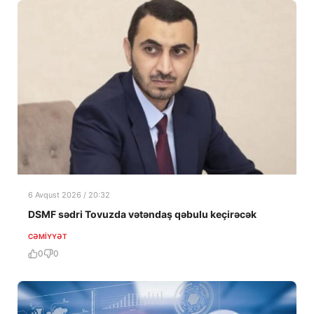
6 Avqust 2026 / 20:32
DSMF sədri Tovuzda vətəndaş qəbulu keçirəcək
CƏMIYYƏT
0
0