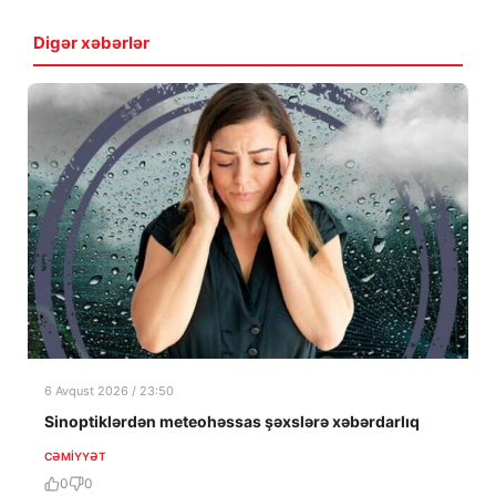
Digər xəbərlər
6 Avqust 2026 / 23:50
Sinoptiklərdən meteohəssas şəxslərə xəbərdarlıq
CƏMIYYƏT
0
0