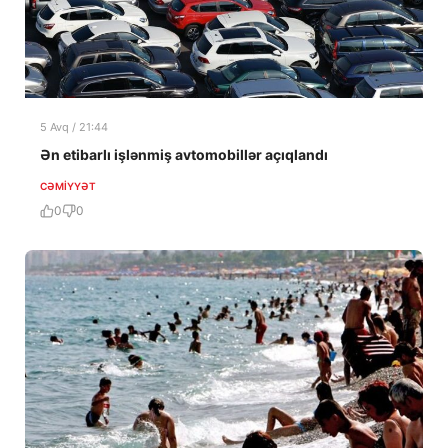
5 Avq / 21:44
Ən etibarlı işlənmiş avtomobillər açıqlandı
CƏMIYYƏT
0
0