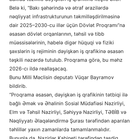
Belə ki, “Bakı şəhərində və ətraf ərazilərdə
nəqliyyat infrastrukturunun təkmilləşdirilməsinə
dair 2025–2030-cu illər üçün Dövlət Proqramı”na
əsasən dövlət orqanlarının, təhsil və tibb
müəssisələrinin, habelə digər hüquqi və fiziki
şəxslərin iş rejiminin dəyişkən iş qrafikinə əsasən
təşkili nəzərdə tutulub. Proqrama görə, bu məhz
2026-cı ildə reallaşacaq.
Bunu Milli Məclisin deputatı Vüqar Bayramov
bildirib.
“Proqrama əsasən, dəyişkən iş qrafikinin tətbiqi ilə
bağlı Əmək və Əhalinin Sosial Müdafiəsi Nazirliyi,
Elm və Təhsil Nazirliyi, Səhiyyə Nazirliyi, TƏBİB və
Nəqliyyatı Əlaqələndirmə Şurası tərəfindən aparılan
təhlillər yaxın zamanlarda tamamlanmalıdır.
Bununla da, Nazirlər Kabineti tərəfindən təsdiq