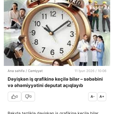
Ana səhifə
/
Cəmiyyət
11 İyun 2026 / 10:06
Dəyişkən iş qrafikinə keçilə bilər – səbəbini
və əhəmiyyətini deputat açıqlayıb
0
0
A-
A+
Bakıda tezliklə dəyişkən iş qrafikinə keçilə bilər.