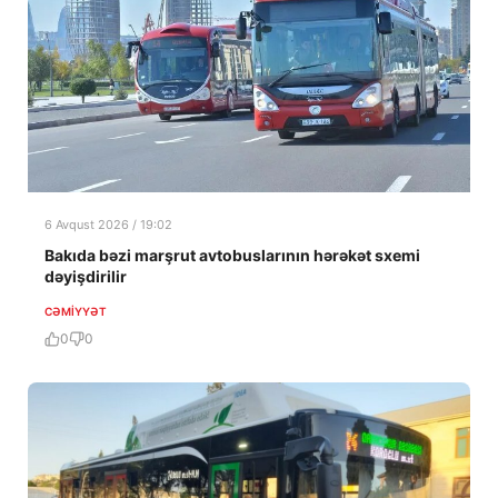
6 Avqust 2026 / 19:02
Bakıda bəzi marşrut avtobuslarının hərəkət sxemi
dəyişdirilir
CƏMIYYƏT
0
0