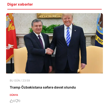
Digər xəbərlər
BU GÜN / 23:59
Tramp Özbəkistana səfərə dəvət olundu
DÜNYA
0
0