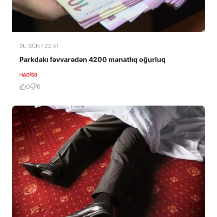
BU GÜN / 22:41
Parkdakı fəvvarədən 4200 manatlıq oğurluq
HADISƏ
0
0