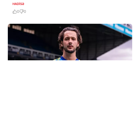
HADISƏ
0
0
7 Avq / 21:47
23 yaşlı qapıçı transfer rekordu qırdı
İDMAN
0
0