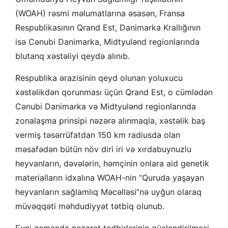
(WOAH) rəsmi məlumatlarına əsasən, Fransa
Respublikasının Qrand Est, Danimarka Krallığının
isə Cənubi Danimarka, Midtyulənd regionlarında
blutanq xəstəliyi qeydə alınıb.
Respublika ərazisinin qeyd olunan yoluxucu
xəstəlikdən qorunması üçün Qrand Est, o cümlədən
Cənubi Danimarka və Midtyulənd regionlarında
zonalaşma prinsipi nəzərə alınmaqla, xəstəlik baş
vermiş təsərrüfatdan 150 km radiusda olan
məsafədən bütün növ diri iri və xırdabuynuzlu
heyvanların, dəvələrin, həmçinin onlara aid genetik
materialların idxalına WOAH-nin “Quruda yaşayan
heyvanların sağlamlıq Məcəlləsi”nə uyğun olaraq
müvəqqəti məhdudiyyət tətbiq olunub.
Eyni zamanda nəzarət tədbirlərinin gücləndirilməsi