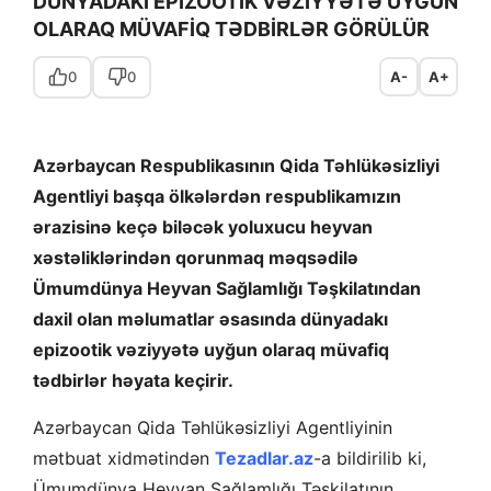
DÜNYADAKI EPİZOOTİK VƏZİYYƏTƏ UYĞUN
OLARAQ MÜVAFİQ TƏDBİRLƏR GÖRÜLÜR
0
0
A-
A+
Azərbaycan Respublikasının Qida Təhlükəsizliyi
Agentliyi başqa ölkələrdən respublikamızın
ərazisinə keçə biləcək yoluxucu heyvan
xəstəliklərindən qorunmaq məqsədilə
Ümumdünya Heyvan Sağlamlığı Təşkilatından
daxil olan məlumatlar əsasında dünyadakı
epizootik vəziyyətə uyğun olaraq müvafiq
tədbirlər həyata keçirir.
Azərbaycan Qida Təhlükəsizliyi Agentliyinin
mətbuat xidmətindən
Tezadlar.az
-a bildirilib ki,
Ümumdünya Heyvan Sağlamlığı Təşkilatının