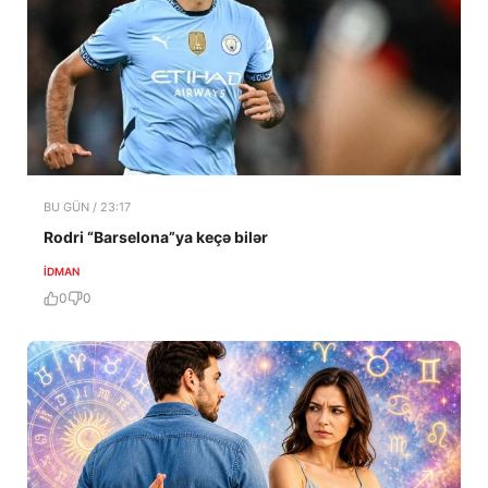
BU GÜN / 23:17
Rodri “Barselona”ya keçə bilər
İDMAN
0
0