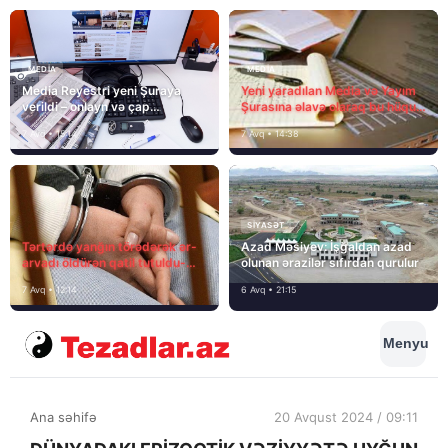
MEDİA
MEDİA
Media Reyestri yeni Şuraya
Yeni yaradılan Media və Yayım
verildi – onlayn və çap
Şurasına əlavə olaraq bu hüquq
mediasını nə gözləyir?
və vəzifələr də verilib
7 Avq • 15:14
7 Avq • 14:38
SIYASƏT
Tərtərdə yanğın törədərək ər-
Azad Məsiyev: İşğaldan azad
arvadı öldürən qatil tutuldu-
olunan ərazilər sıfırdan qurulur
SON DƏQİQƏ
7 Avq • 12:14
6 Avq • 21:15
Menyu
Ana səhifə
20 Avqust 2024 / 09:11