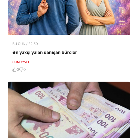
BU GÜN / 22:59
Ən yaxşı yalan danışan bürclər
CƏMIYYƏT
0
0