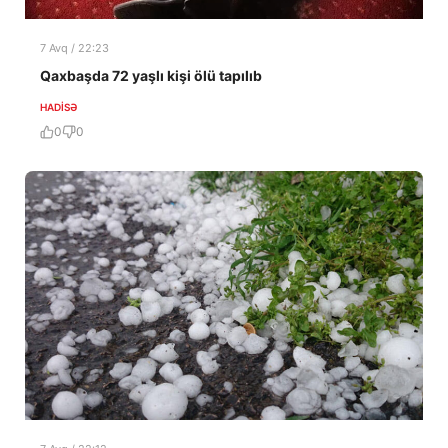
7 Avq / 22:23
Qaxbaşda 72 yaşlı kişi ölü tapılıb
HADISƏ
0
0