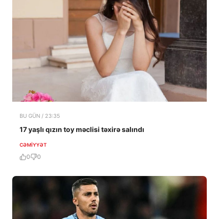
BU GÜN / 23:35
17 yaşlı qızın toy məclisi təxirə salındı
CƏMIYYƏT
0
0