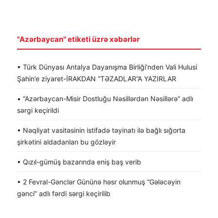
"Azərbaycan" etiketi üzrə xəbərlər
• Türk Dünyası Antalya Dayanışma Birliği’nden Vali Hulusi
Şahin’e ziyaret-İRAKDAN “TƏZADLAR”A YAZIRLAR
• “Azərbaycan-Misir Dostluğu Nəsillərdən Nəsillərə” adlı
sərgi keçirildi
• Nəqliyat vasitəsinin istifadə təyinatı ilə bağlı sığorta
şirkətini aldadanları bu gözləyir
• Qızıl-gümüş bazarında eniş baş verib
• 2 Fevral-Gənclər Gününə həsr olunmuş “Gələcəyin
gənci” adlı fərdi sərgi keçirilib