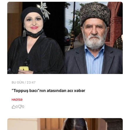
BU GÜN / 23:47
“Toppuş bacı”nın atasından acı xəbər
HADISƏ
0
0