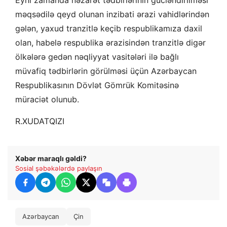
məqsədilə qeyd olunan inzibati ərazi vahidlərindən
gələn, yaxud tranzitlə keçib respublikamıza daxil
olan, habelə respublika ərazisindən tranzitlə digər
ölkələrə gedən nəqliyyat vasitələri ilə bağlı
müvafiq tədbirlərin görülməsi üçün Azərbaycan
Respublikasının Dövlət Gömrük Komitəsinə
müraciət olunub.
R.XUDATQIZI
Xəbər maraqlı gəldi?
Sosial şəbəkələrdə paylaşın
Azərbaycan
Çin