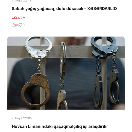
7 Avq / 22:12
Sabah yağış yağacaq, dolu düşəcək – XƏBƏRDARLIQ
GÜNDƏM
0
0
7 Avq / 22:05
Hövsan Limanındakı qaçaqmalçılıq işi araşdırılır