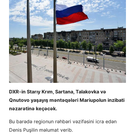
DXR-in Starıy Krım, Sartana, Talakovka və
Qnutovo yaşayış məntəqələri Mariupolun inzibati
nəzarətinə keçəcək.
Bu barədə regionun rəhbəri vəzifəsini icra edən
Denis Puşilin məlumat verib.