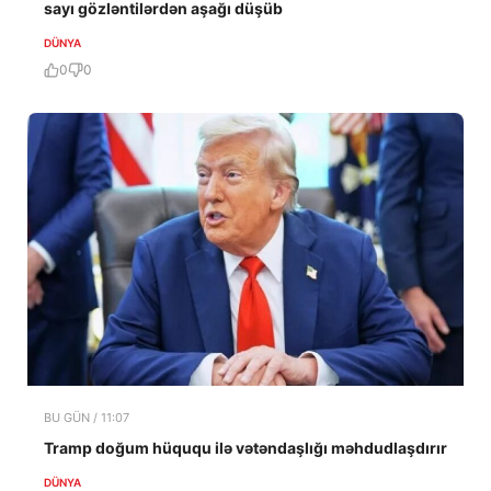
sayı gözləntilərdən aşağı düşüb
DÜNYA
0
0
BU GÜN / 11:07
Tramp doğum hüququ ilə vətəndaşlığı məhdudlaşdırır
DÜNYA