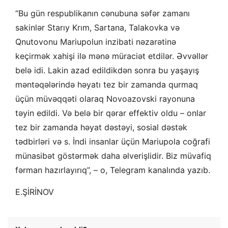
“Bu gün respublikanın cənubuna səfər zamanı
sakinlər Starıy Krım, Sartana, Talakovka və
Qnutovonu Mariupolun inzibati nəzarətinə
keçirmək xahişi ilə mənə müraciət etdilər. Əvvəllər
belə idi. Lakin azad edildikdən sonra bu yaşayış
məntəqələrində həyatı tez bir zamanda qurmaq
üçün müvəqqəti olaraq Novoazovski rayonuna
təyin edildi. Və belə bir qərar effektiv oldu – onlar
tez bir zamanda həyat dəstəyi, sosial dəstək
tədbirləri və s. İndi insanlar üçün Mariupola coğrafi
münasibət göstərmək daha əlverişlidir. Biz müvafiq
fərman hazırlayırıq”, – o, Telegram kanalında yazıb.
E.ŞİRİNOV