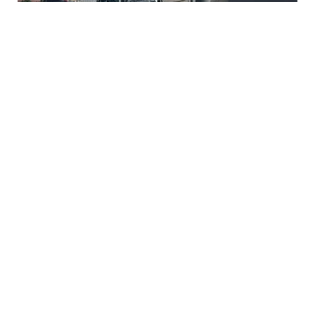
6 Avq / 18:48
Konyada əyləci tutmayan yük maşını faciəyə səbəb
oldu
DÜNYA
0
0