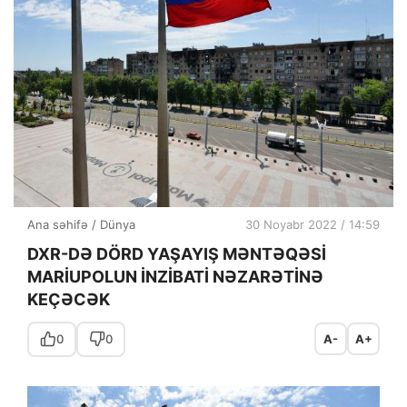
Ana səhifə
/
Dünya
30 Noyabr 2022 / 14:59
DXR-DƏ DÖRD YAŞAYIŞ MƏNTƏQƏSİ
MARİUPOLUN İNZİBATİ NƏZARƏTİNƏ
KEÇƏCƏK
0
0
A-
A+