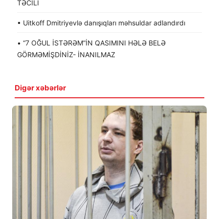
TƏCİLİ
• Uitkoff Dmitriyevlə danışıqları məhsuldar adlandırdı
• “7 OĞUL İSTƏRƏM”İN QASIMINI HƏLƏ BELƏ
GÖRMƏMİŞDİNİZ- İNANILMAZ
Digər xəbərlər