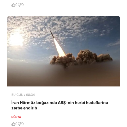
0
0
BU GÜN / 08:34
İran Hörmüz boğazında ABŞ-nin hərbi hədəflərinə
zərbə endirib
DÜNYA
0
0