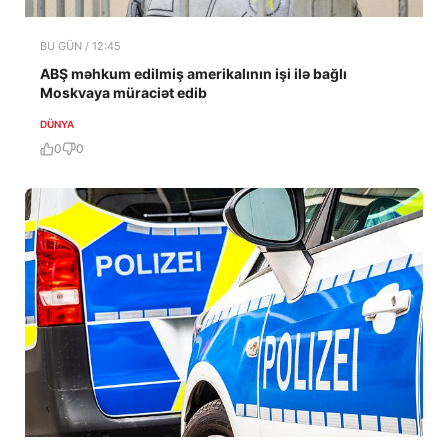
BU GÜN / 12:45
ABŞ məhkum edilmiş amerikalının işi ilə bağlı
Moskvaya müraciət edib
DÜNYA
0
0