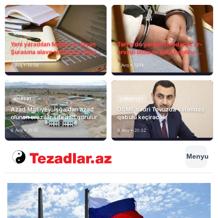
MEDİA
Yeni yaradılan Media və Yayım
Tərtərdə yanğın törədərək ər-
Şurasına əlavə olaraq bu hüquq
arvadı öldürən qatil tutuldu-
və vəzifələr də verilib
SON DƏQİQƏ
7 Avq • 14:38
7 Avq • 12:14
SIYASƏT
CƏMIYYƏT
Azad Məsiyev: İşğaldan azad
DSMF sədri Tovuzda vətəndaş
olunan ərazilər sıfırdan qurulur
qəbulu keçirəcək
6 Avq • 21:15
6 Avq • 20:32
Menyu