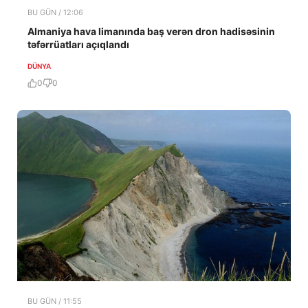
BU GÜN / 12:06
Almaniya hava limanında baş verən dron hadisəsinin
təfərrüatları açıqlandı
DÜNYA
0
0
BU GÜN / 11:55