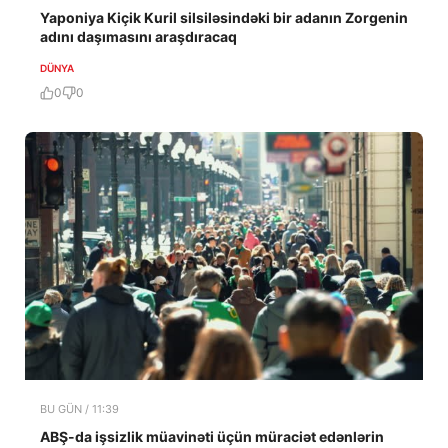
Yaponiya Kiçik Kuril silsiləsindəki bir adanın Zorgenin
adını daşımasını araşdıracaq
DÜNYA
0
0
BU GÜN / 11:39
ABŞ-da işsizlik müavinəti üçün müraciət edənlərin