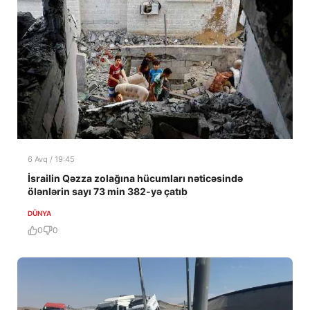
6 Avq / 19:45
İsrailin Qəzza zolağına hücumları nəticəsində
ölənlərin sayı 73 min 382-yə çatıb
DÜNYA
0
0