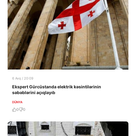
6 Avq / 20:09
Ekspert Gürcüstanda elektrik kəsintilərinin
səbəblərini açıqlayıb
DÜNYA
0
0