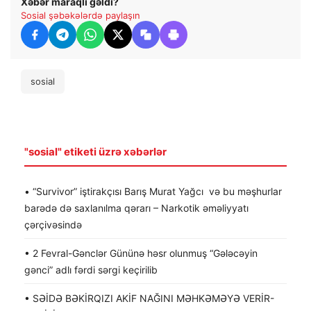
Xəbər maraqlı gəldi?
Sosial şəbəkələrdə paylaşın
sosial
"sosial" etiketi üzrə xəbərlər
• “Survivor” iştirakçısı Barış Murat Yağcı və bu məşhurlar
barədə də saxlanılma qərarı – Narkotik əməliyyatı
çərçivəsində
• 2 Fevral-Gənclər Gününə həsr olunmuş “Gələcəyin
gənci” adlı fərdi sərgi keçirilib
• SƏİDƏ BƏKİRQIZI AKİF NAĞINI MƏHKƏMƏYƏ VERİR-