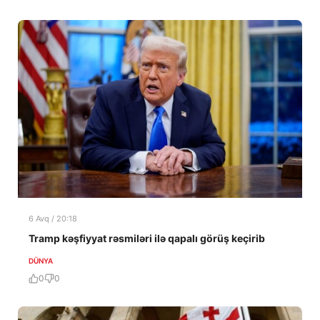
6 Avq / 20:18
Tramp kəşfiyyat rəsmiləri ilə qapalı görüş keçirib
DÜNYA
0
0