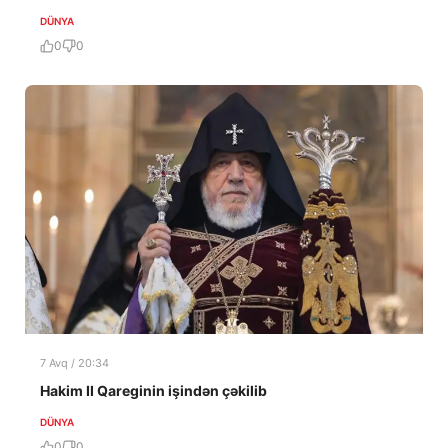
DÜNYA
0
0
7 Avq / 20:34
Hakim II Qareginin işindən çəkilib
DÜNYA
0
0