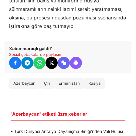
tutulan ilkin baxış və monitorinq Rusiya
sülhməramlıların nəinki lazımi şərait yaratmaması,
əksinə, bu prosesin qəsdən pozulması ssenarisində
iştirakına görə baş tutmayıb.
Xəbər maraqlı gəldi?
Sosial şəbəkələrdə paylaşın
Azərbaycan
Çin
Ermənistan
Rusiya
"Azərbaycan" etiketi üzrə xəbərlər
• Türk Dünyası Antalya Dayanışma Birliği’nden Vali Hulusi