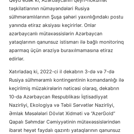
təşkilatlarının nümayəndələri Rusiya
sülhməramlılarının Şuşa şəhəri yaxınlığındakı postu
yanında etiraz aksiyası keçirirlər. Onlar
azərbaycanlı mütəxəssislərin Azərbaycan
yataqlarının qanunsuz istismarı ilə bağlı monitorinq
aparmaq üçün əraziyə buraxılmamasına etiraz
edirlər.
Xatırladaq ki, 2022-ci il dekabrın 3-də və 7-də
Rusiya sülhməramlı kontingentinin komandanlığı ilə
keçirilmiş müzakirələrin nəticəsi olaraq, dekabrın
10-da Azərbaycan Respublikası İqtisadiyyat
Nazirliyi, Ekologiya və Təbii Sərvətlər Nazirliyi,
Əmlak Məsələləri Dövlət Xidməti və “AzerGold”
Qapalı Səhmdar Cəmiyyətinin mütəxəssislərindən
ibarət heyət faydalı qazıntı yataqlarının qanunsuz