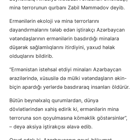
mina terrorunun qurbanı Zabil Məmmədov deyib.
Ermənilərin ekoloji və mina terrorlarını
dayandırmalarını tələb edən iştirakçı Azərbaycan
vətəndaşlarının ermənilərin basdırdığı minalara
düşərək sağlamlıqlarını itirdiyini, yaxud həlak
olduqlarını bildirib.
“Ermənistan istehsal etdiyi minaları Azərbaycan
ərazilərində, xüsusilə də mülki vətəndaşların əkin-
biçin apardığı yerlərdə basdıraraq insanları öldürür.
Bütün beynəlxalq qurumlardan, dünya
dövlətlərindən xahiş edirik ki, ermənilərin mina
terroruna son qoyulmasına köməklik göstərsinlər”,
– deyə aksiya iştirakçısı əlavə edib.
Qeyd edək ki, Azərbaycanın qeyri-hökumət