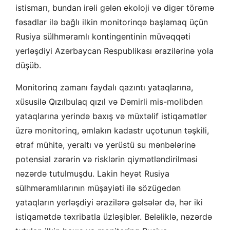
istismarı, bundan irəli gələn ekoloji və digər törəmə
fəsadlar ilə bağlı ilkin monitorinqə başlamaq üçün
Rusiya sülhməramlı kontingentinin müvəqqəti
yerləşdiyi Azərbaycan Respublikası ərazilərinə yola
düşüb.
Monitorinq zamanı faydalı qazıntı yataqlarına,
xüsusilə Qızılbulaq qızıl və Dəmirli mis-molibden
yataqlarına yerində baxış və müxtəlif istiqamətlər
üzrə monitorinq, əmlakın kadastr uçotunun təşkili,
ətraf mühitə, yeraltı və yerüstü su mənbələrinə
potensial zərərin və risklərin qiymətləndirilməsi
nəzərdə tutulmuşdu. Lakin heyət Rusiya
sülhməramlılarının müşayiəti ilə sözügedən
yataqların yerləşdiyi ərazilərə gəlsələr də, hər iki
istiqamətdə təxribatla üzləşiblər. Beləliklə, nəzərdə