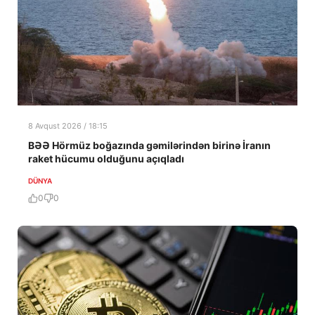
8 Avqust 2026 / 18:15
BƏƏ Hörmüz boğazında gəmilərindən birinə İranın
raket hücumu olduğunu açıqladı
DÜNYA
0
0