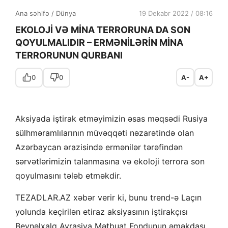
Ana səhifə
/
Dünya
19 Dekabr 2022 / 08:16
EKOLOJİ VƏ MİNA TERRORUNA DA SON
QOYULMALIDIR – ERMƏNİLƏRİN MİNA
TERRORUNUN QURBANI
0
0
A-
A+
Aksiyada iştirak etməyimizin əsas məqsədi Rusiya
sülhməramlılarının müvəqqəti nəzarətində olan
Azərbaycan ərazisində ermənilər tərəfindən
sərvətlərimizin talanmasına və ekoloji terrora son
qoyulmasını tələb etməkdir.
TEZADLAR.AZ xəbər verir ki, bunu
trend-ə
Laçın
yolunda keçirilən etiraz aksiyasının iştirakçısı
Beynəlxalq Avrasiya Mətbuat Fondunun əməkdaşı,