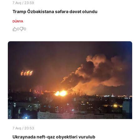
7 Avq / 23:59
Tramp Özbəkistana səfərə dəvət olundu
DÜNYA
0
0
7 Avq / 20:53
Ukraynada neft-qaz obyektləri vurulub