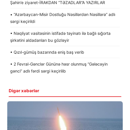
Şahin’e ziyaret-İRAKDAN “TƏZADLAR”A YAZIRLAR
• “Azərbaycan-Misir Dostluğu Nəsillərdən Nəsillərə” adlı
sərgi keçirildi
• Nəqliyat vasitəsinin istifadə təyinatı ilə bağlı sığorta
şirkətini aldadanları bu gözləyir
• Qızıl-gümüş bazarında eniş baş verib
• 2 Fevral-Gənclər Gününə həsr olunmuş “Gələcəyin
gənci” adlı fərdi sərgi keçirilib
Digər xəbərlər