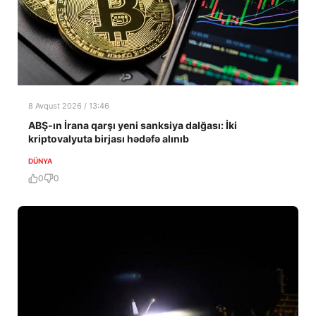
8 Avqust 2026 / 13:46
ABŞ-ın İrana qarşı yeni sanksiya dalğası: İki
kriptovalyuta birjası hədəfə alınıb
DÜNYA
0
0