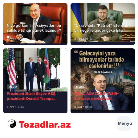
Niyə görkəmli şəxsiyyətləri bu
“Ukraynada “Patriot” istehsalı
şəkildə təhqir etmək lazımdır?
bir neçə ilə qədər çəkə bilər”
9 Avq • 13:16
9 Avq • 08:59
MEDİA
MEDİA
Prezident İlham Əliyev ABŞ
İQBAL AĞAZADƏ YAZIR-
prezidenti Donald Trampa
Səfəvilər dövləti milli
məktubunda yazıb ki…
dövlətdirmi?
8 Avq • 21:43
8 Avq • 08:51
Menyu