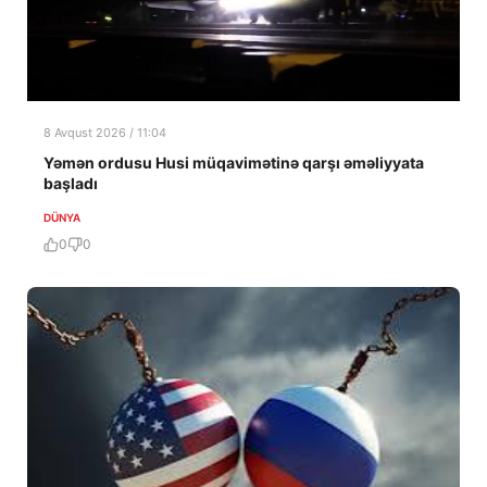
8 Avqust 2026 / 11:04
Yəmən ordusu Husi müqavimətinə qarşı əməliyyata
başladı
DÜNYA
0
0