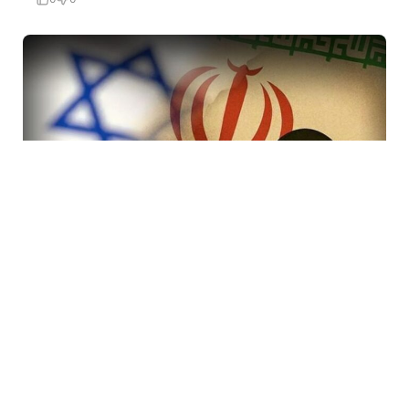
7 Avq / 19:47
İranda rejimi devirmək planı iflasa uğradı! İsraildə bir
çox Mossad rəsmisi işdən çıxarıldı
DÜNYA
0
0