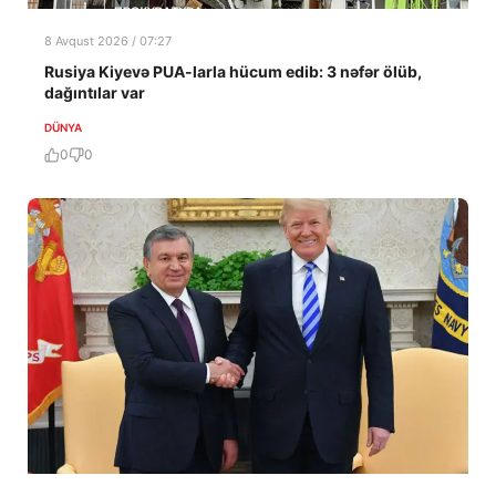
8 Avqust 2026 / 07:27
Rusiya Kiyevə PUA-larla hücum edib: 3 nəfər ölüb,
dağıntılar var
DÜNYA
0
0