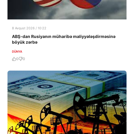
8 Avqust 2026 / 10:22
ABŞ-dan Rusiyanın müharibə maliyyələşdirməsinə
böyük zərbə
DÜNYA
0
0