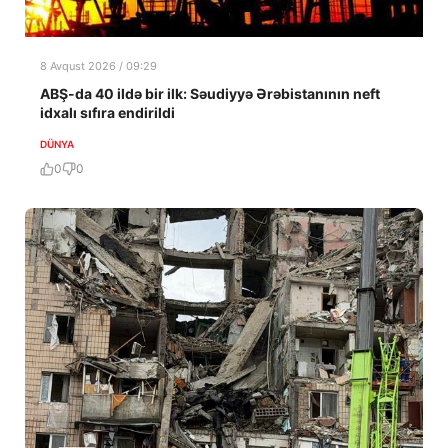
8 Avqust 2026 / 09:29
ABŞ-da 40 ildə bir ilk: Səudiyyə Ərəbistanının neft
idxalı sıfıra endirildi
DÜNYA
0
0