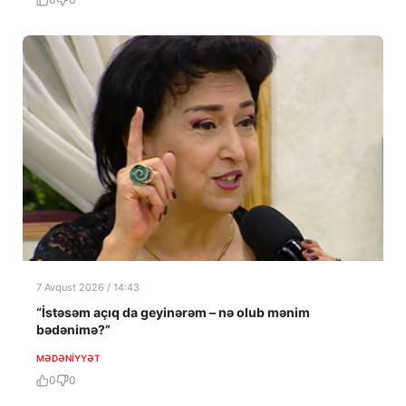
7 Avqust 2026 / 14:43
“İstəsəm açıq da geyinərəm – nə olub mənim
bədənimə?”
MƏDƏNIYYƏT
0
0