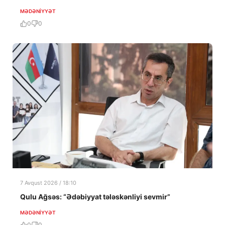
MƏDƏNIYYƏT
0
0
7 Avqust 2026 / 18:10
Qulu Ağsəs: “Ədəbiyyat tələskənliyi sevmir”
MƏDƏNIYYƏT
0
0