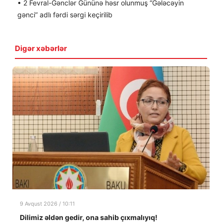
• 2 Fevral-Gənclər Gününə həsr olunmuş “Gələcəyin
gənci” adlı fərdi sərgi keçirilib
Digər xəbərlər
9 Avqust 2026 / 10:11
Dilimiz əldən gedir, ona sahib çıxmalıyıq!