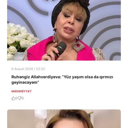
6 Avqust 2026 / 23:33
Ruhəngiz Allahverdiyeva: “Yüz yaşım olsa da qırmızı
geyinəcəyəm”
MƏDƏNIYYƏT
0
0