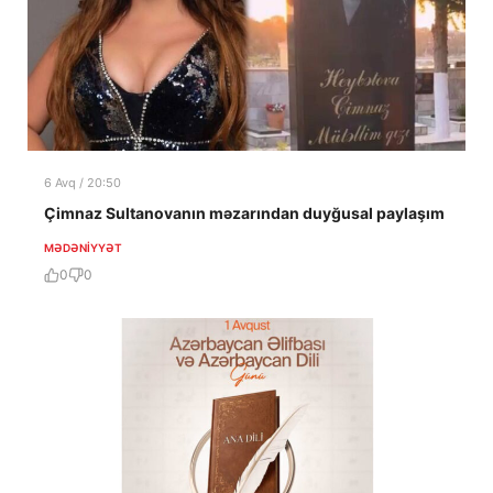
6 Avq / 20:50
Çimnaz Sultanovanın məzarından duyğusal paylaşım
MƏDƏNIYYƏT
0
0