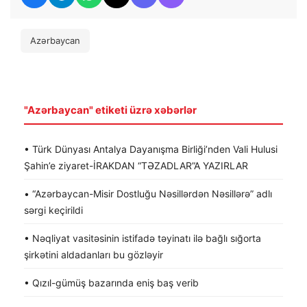
Azərbaycan
"Azərbaycan" etiketi üzrə xəbərlər
• Türk Dünyası Antalya Dayanışma Birliği’nden Vali Hulusi
Şahin’e ziyaret-İRAKDAN “TƏZADLAR”A YAZIRLAR
• “Azərbaycan-Misir Dostluğu Nəsillərdən Nəsillərə” adlı
sərgi keçirildi
• Nəqliyat vasitəsinin istifadə təyinatı ilə bağlı sığorta
şirkətini aldadanları bu gözləyir
• Qızıl-gümüş bazarında eniş baş verib