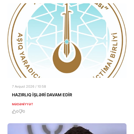
7 Avqust 2026 / 10:58
HAZIRLIQ İŞLƏRİ DAVAM EDİR
MƏDƏNIYYƏT
0
0