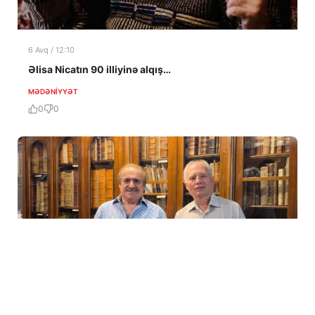
6 Avq / 12:10
Əlisa Nicatın 90 illiyinə alqış…
MƏDƏNIYYƏT
0
0