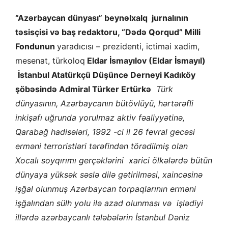
“Azərbaycan dünyası” beynəlxalq jurnalının
təsisçisi və baş redaktoru, “Dədə Qorqud” Milli
Fondunun
yaradıcısı – prezidenti, ictimai xadim,
mesenat, türkoloq
Eldar İsmayılov (Eldar İsmayıl)
İstanbul Atatürkçü Düşünce Derneyi Kadıköy
şöbəsində Admiral Türker Ertürkə
Türk
dünyasının, Azərbaycanın bütövlüyü, hərtərəfli
inkişafı uğrunda yorulmaz aktiv fəaliyyətinə,
Qarabağ hadisələri, 1992 -ci il 26 fevral gecəsi
erməni terroristləri tərəfindən törədilmiş olan
Xocalı soyqırımı gerçəklərini xarici ölkələrdə bütün
dünyaya yüksək səslə dilə gətirilməsi, xaincəsinə
işğal olunmuş Azərbaycan torpaqlarının erməni
işğalından sülh yolu ilə azad olunması və işlədiyi
illərdə azərbaycanlı tələbələrin İstanbul Dəniz