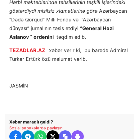
Hərbi məktəblərində təhsillərinin təşkili işlərindəki
göstərdiydi misilsiz xidmətlərinə görə
Azərbaycan
“Dədə Qorqud” Milli Fondu və “Azərbaycan
dünyası” jurnalının təsis etdiyi
“General Həzi
Aslanov “ ordenini
təqdim edib.
TEZADLAR.AZ
xəbər verir ki, bu barədə Admiral
Türker Ertürk özü məlumat verib.
JASMİN
Xəbər maraqlı gəldi?
Sosial şəbəkələrdə paylaşın