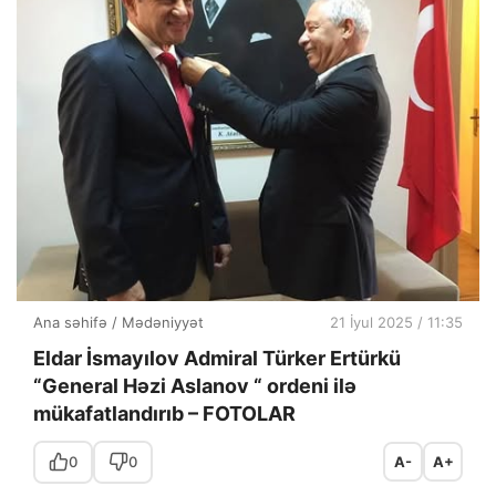
Ana səhifə
/
Mədəniyyət
21 İyul 2025 / 11:35
Eldar İsmayılov Admiral Türker Ertürkü
“General Həzi Aslanov “ ordeni ilə
mükafatlandırıb – FOTOLAR
0
0
A-
A+