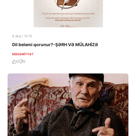
6 Avq / 15:15
Dil beləmi qorunur?-ŞƏRH VƏ MÜLAHİZƏ
MƏDƏNIYYƏT
0
0