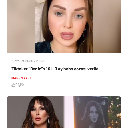
6 Avqust 2026 / 21:08
Tiktoker “Bəniz”ə 10 il 3 ay həbs cəzası verildi
MƏDƏNIYYƏT
0
0