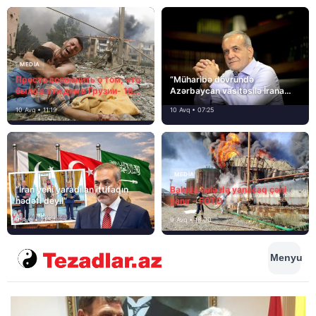
MEDİA
Просто вспомнить о том, что
“Müharibə dövründə
было в эти дни в Грузии- 18
Azərbaycan vasitəsilə İrana
лет назад, 8 августа 2008
yardım və dəstək göstərilib”
10 Avq • 11:19
10 Avq • 07:25
года…
MEDİA
“İran yeni yaradılan ittifaqın
Bakıda hələ də yanacaq çəni
hədəfi deyil”
yanır – FOTO
9 Avq • 21:54
9 Avq • 18:00
Menyu