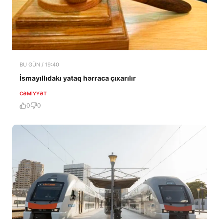
BU GÜN / 19:40
İsmayıllıdakı yataq hərraca çıxarılır
CƏMIYYƏT
0
0