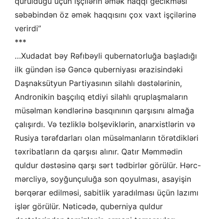
qurulduğu üçün işçilərin əmək haqqı gecikməsi
səbəbindən öz əmək haqqısını çox vaxt işçilərinə
verirdi”
***
…Xudadat bəy Rəfıbəyli qubernatorluğa başladığı
ilk gündən isə Gəncə quberniyası ərazisindəki
Daşnaksütyun Partiyasının silahlı dəstələrinin,
Andronikin başçılıq etdiyi silahlı qruplaşmaların
müsəlman kəndlərinə basqınının qarşısını almağa
çalışırdı. Və tezliklə bolşeviklərin, anarxistlərin və
Rusiya tərəfdarları olan müsəlmanların törətdikləri
təxribatların da qarşısı alınır. Qatır Məmmədin
quldur dəstəsinə qarşı sərt tədbirlər görülür. Hərc-
mərcliyə, soyğunçuluğa son qoyulması, asayişin
bərqərar edilməsi, sabitlik yaradılması üçün lazımı
işlər görülür. Nəticədə, quberniya quldur