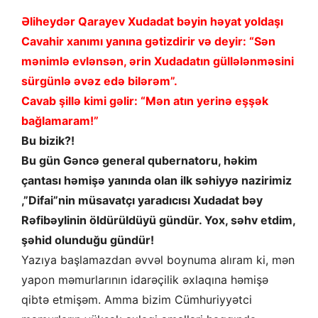
Əliheydər Qarayev Xudadat bəyin həyat yoldaşı
Cavahir xanımı yanına gətizdirir və deyir: “Sən
mənimlə evlənsən, ərin Xudadatın güllələnməsini
sürgünlə əvəz edə bilərəm”.
Cavab şillə kimi gəlir: “Mən atın yerinə eşşək
bağlamaram!”
Bu bizik?!
Bu gün Gəncə general qubernatoru, həkim
çantası həmişə yanında olan ilk səhiyyə nazirimiz
,”Difai”nin müsavatçı yaradıcısı Xudadat bəy
Rəfibəylinin öldürüldüyü gündür. Yox, səhv etdim,
şəhid olunduğu gündür!
Yazıya başlamazdan əvvəl boynuma alıram ki, mən
yapon məmurlarının idarəçilik əxlaqına həmişə
qibtə etmişəm. Amma bizim Cümhuriyyətci