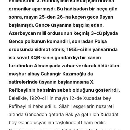
edilməsi idi. X. Rəfibəylinin istintaq işini burada
ermənilər aparmışdı. Bu hadisədən bir neçə gün
sonra, mayın 25-dən 26-na keçən gecə üsyan
başlamışdı. Gəncə üsyanına başçılıq edən,
Azərbaycan milli ordusunun keçmiş 3-cü piyada
Gəncə polkunun komandiri, sonradan Polşa
ordusunda xidmət etmiş, 1955-ci ilin yanvarında
isə sovet KQB-sinin göndərdiyi bir xanım
tərəfindən Almaniyada zəhər verilərək öldürülən
məşhur albay Cahangir Kazımoğlu da
xatirələrində üsyanın başlanmasına X.
Rəfibəylinin həbsinin səbəb olduğunu göstərirdi”.
Beləliklə, 1920-ci ilin mayın 12-də Xudadat bəy
Rəfibəylini həbs edilir.. Silahlı əsgərlərin nəzarəti
altında Gəncədən qatarla Bakıya gətirilən Xudadat
bəy Gəncə üsyanının təşkilində ittiham edilir.