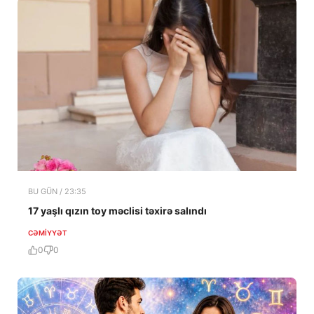
BU GÜN / 23:35
17 yaşlı qızın toy məclisi təxirə salındı
CƏMIYYƏT
0
0