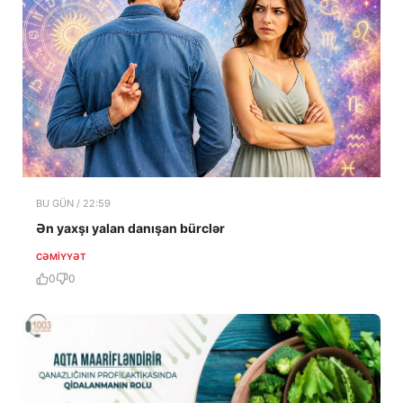
BU GÜN / 22:59
Ən yaxşı yalan danışan bürclər
CƏMIYYƏT
0
0