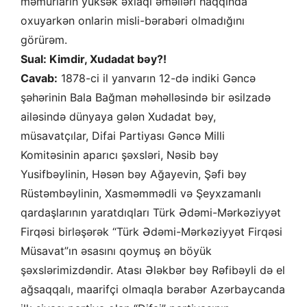
məmurların yüksək əxlaqi əməlləri haqqında
oxuyarkən onlarin misli-bərabəri olmadığını
görürəm.
Sual: Kimdir, Xudadat bəy?!
Cavab:
1878-ci il yanvarın 12-də indiki Gəncə
şəhərinin Bala Bağman məhəlləsində bir əsilzadə
ailəsində dünyaya gələn Xudadat bəy,
müsavatçılar, Difai Partiyası Gəncə Milli
Komitəsinin aparıcı şəxsləri, Nəsib bəy
Yusifbəylinin, Həsən bəy Ağayevin, Şəfi bəy
Rüstəmbəylinin, Xasməmmədli və Şeyxzamanlı
qardaşlarının yaratdıqları Türk Ədəmi-Mərkəziyyət
Firqəsi birləşərək “Türk Ədəmi-Mərkəziyyət Firqəsi
Müsavat”ın əsasını qoymuş ən böyük
şəxslərimizdəndir. Atası Ələkbər bəy Rəfibəyli də el
ağsaqqalı, maarifçi olmaqla bərabər Azərbaycanda