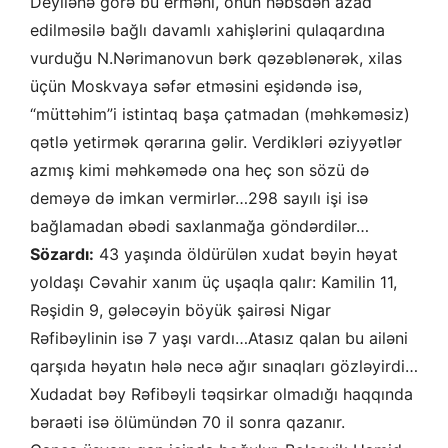
Deyilənə görə bu erməni, onun həbsdən azad
edilməsilə bağlı davamlı xahişlərini qulaqardına
vurduğu N.Nərimanovun bərk qəzəblənərək, xilas
üçün Moskvaya səfər etməsini eşidəndə isə,
“müttəhim”i istintaq başa çatmadan (məhkəməsiz)
qətlə yetirmək qərarına gəlir. Verdikləri əziyyətlər
azmış kimi məhkəmədə ona heç son sözü də
deməyə də imkan vermirlər…298 sayılı işi isə
bağlamadan əbədi saxlanmağa göndərdilər…
Sözardı:
43 yaşında öldürülən xudat bəyin həyat
yoldaşı Cəvahir xanım üç uşaqla qalır: Kamilin 11,
Rəşidin 9, gələcəyin böyük şairəsi Nigar
Rəfibəylinin isə 7 yaşı vardı…Atasız qalan bu ailəni
qarşıda həyatın hələ necə ağır sınaqları gözləyirdi…
Xudadat bəy Rəfibəyli təqsirkar olmadığı haqqında
bəraəti isə ölümündən 70 il sonra qazanır.