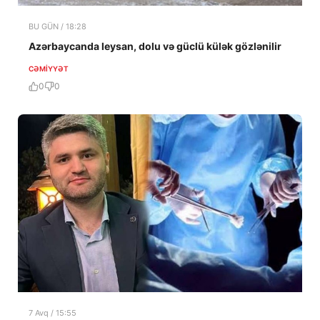
BU GÜN / 18:28
Azərbaycanda leysan, dolu və güclü külək gözlənilir
CƏMIYYƏT
0
0
7 Avq / 15:55