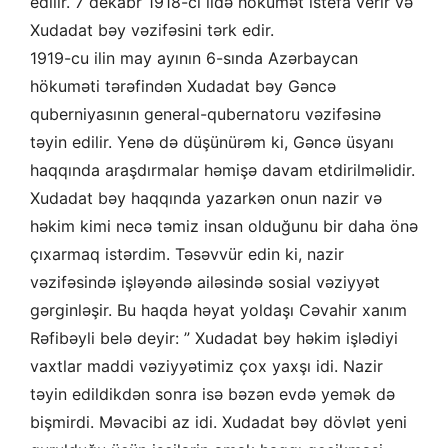
edilir. 7 dekabr 1918-ci ildə hökumət istefa verir və
Xudadat bəy vəzifəsini tərk edir.
1919-cu ilin may ayının 6-sında Azərbaycan
hökuməti tərəfindən Xudadat bəy Gəncə
quberniyasının general-qubernatoru vəzifəsinə
təyin edilir. Yenə də düşünürəm ki, Gəncə üsyanı
haqqında araşdırmalar həmişə davam etdirilməlidir.
Xudadat bəy haqqında yazarkən onun nazir və
həkim kimi necə təmiz insan olduğunu bir daha önə
çıxarmaq istərdim. Təsəvvür edin ki, nazir
vəzifəsində işləyəndə ailəsində sosial vəziyyət
gərginləşir. Bu haqda həyat yoldaşı Cəvahir xanım
Rəfibəyli belə deyir: ” Xudadat bəy həkim işlədiyi
vaxtlar maddi vəziyyətimiz çox yaxşı idi. Nazir
təyin edildikdən sonra isə bəzən evdə yemək də
bişmirdi. Məvacibi az idi. Xudadat bəy dövlət yeni