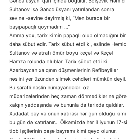
Gəncə üsyanı qan içində boğulur. Bolşevik Həmid
Sultanov isə Gəncə üsyanı yatırılandan sonra
sevinə -sevinə deyirmiş ki, “Mən burada bir
başıpapaqlı qoymadım …”
Amma yox, tarix kimin papaqlı olub olmadığını bir
daha sübut edir. Tarix sübut etdi ki, əslində Həmid
Sultanov və ətrafı ömür boyu keçəl və Keçəl
Həmzə rolunda olublar. Tarix sübut etdi ki,
Azərbaycan xalqının düşmənlərinin Rəfibəylilər
nəslini yer üzündən silmək cəhdləri mümkün deyil.
Bu şərəfli nəslin nümayəndələri öz
mübarizələrindən heç zaman dönmədiklərinə görə
xalqın yaddaşında və bununla da tarixdə qaldılar.
Xudadat bəy və onun xatirəsi hər gün olduğu kimi
bu gün də xatırlanır… Ölkəmizdə hər il iyunun 17-si
tibb işçilərinin peşə bayramı kimi qeyd olunur.