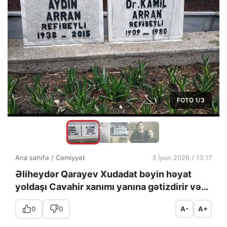
FOTO
1
/3
Ana səhifə
/
Cəmiyyət
3 İyun 2026 / 13:17
Əliheydər Qarayev Xudadat bəyin həyat
yoldaşı Cavahir xanımı yanına gətizdirir və…
0
0
A-
A+