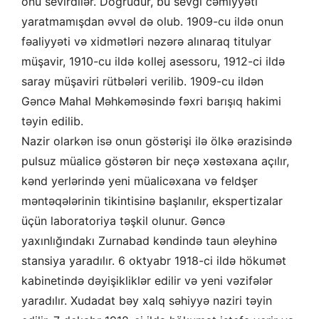
onu sevirdilər. Doğrudur, bu sevgi cəmiyyəti
yaratmamışdan əvvəl də olub. 1909-cu ildə onun
fəaliyyəti və xidmətləri nəzərə alınaraq titulyar
müşavir, 1910-cu ildə kollej asessoru, 1912-ci ildə
saray müşaviri rütbələri verilib. 1909-cu ildən
Gəncə Mahal Məhkəməsində fəxri barışıq hakimi
təyin edilib.
Nazir olarkən isə onun göstərişi ilə ölkə ərazisində
pulsuz müalicə göstərən bir neçə xəstəxana açılır,
kənd yerlərində yeni müalicəxana və feldşer
məntəqələrinin tikintisinə başlanılır, ekspertizalar
üçün laboratoriya təşkil olunur. Gəncə
yaxınlığındakı Zurnabad kəndində taun əleyhinə
stansiya yaradılır. 6 oktyabr 1918-ci ildə hökumət
kabinetində dəyişikliklər edilir və yeni vəzifələr
yaradılır. Xudadat bəy xalq səhiyyə naziri təyin