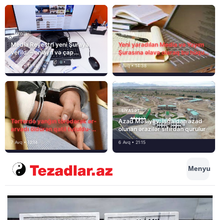
MEDİA
MEDİA
Media Reyestri yeni Şuraya
Yeni yaradılan Media və Yayım
verildi – onlayn və çap
Şurasına əlavə olaraq bu hüquq
mediasını nə gözləyir?
və vəzifələr də verilib
7 Avq • 15:14
7 Avq • 14:38
SIYASƏT
Tərtərdə yanğın törədərək ər-
Azad Məsiyev: İşğaldan azad
arvadı öldürən qatil tutuldu-
olunan ərazilər sıfırdan qurulur
SON DƏQİQƏ
7 Avq • 12:14
6 Avq • 21:15
Menyu