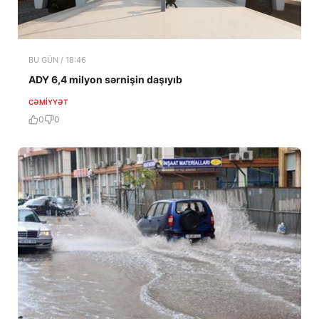
BU GÜN / 18:46
ADY 6,4 milyon sərnişin daşıyıb
CƏMIYYƏT
0
0