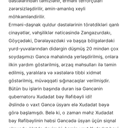
dəstələrindən təmizlənir, erməni terrorçuları
zərərsizləşdirilir, əmin-amanlıq xeyli
möhkəmləndirilir.
Erməni-daşnak quldur dəstələrinin törətdikləri qanlı
cinayətlər, vəhşiliklər nəticəsində Zəngəzurdakı,
Göyçədəki, Dərələyəzdəki və başqa bölgələrdəki
yurd-yuvalarından didərgin düşmüş 20 mindən çox
soydaşımızı Gəncə mahalında yerləşdirilmiş, onlara
ilkin yardım göstərilmiş, ərzaq məhsulları ilə təmin
edilmiş, yaralılara və xəstələrə tibbi xidmət
göstərilmiş, müvəqqəti sığınacaqlar verilmişdir.
Bütün bu işlərin başında duran isə Gəncənin
qubernatoru Xudadat bəy Rəfıbəyli idi!
Əslində o vaxt Gəncə üsyanı elə Xudadat bəyə
görə başlamışdı. Belə ki, o zaman məhz Xudadat
bəy Rəfibəylinin həbsi Gəncədə üsyan üçün siqnal