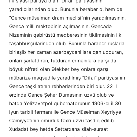
ilk siyası partiya olan “Difai” partiyasının
yaradıcılarından olub. Bununla bərabər o, həm də
“Gəncə müsəlman dram məclisi”nin yaradılmasının,
Gəncə milli məktəbinin açılmasının, Gəncədə
Nizaminin qəbirüstü məqbərəsinin tikilməsinin ilk
təşəbbüsçülərindən olub. Bununla bərabər ruslarla
birləşib hər zaman azərbaycanlılara qan udduran,
onları şərlətdirən, tutduran ermənilərə qarşı da
böyük nifrəti olan Ələkbər bəy onlara qarşı
mübarizə məqsədilə yaradılmış “Difai” partiyasının
Gəncə təşkilatının rəhbərlərindən biri olur. 22 il
ərzində Gəncə Şəhər Dumasının üzvü olub və
hətda Yelizavetpol qubernatorunun 1906-cı il 30
iyun tarixli fərmanı ilə Gəncə Müsəlman Xeyriyyə
Cəmiyyətinin ömürlük fəxri üzvü təsdiq edilib.
Xudadat bəy hətda Səttarxana silah-sursat