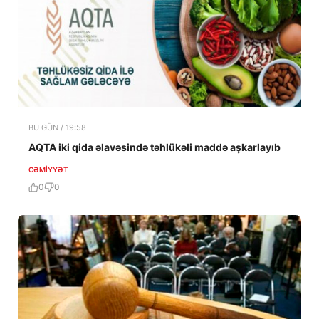
BU GÜN / 19:58
AQTA iki qida əlavəsində təhlükəli maddə aşkarlayıb
CƏMIYYƏT
0
0