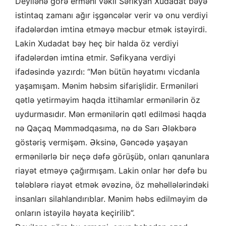
Deyilənə görə erməni vəkil Səfikyan Xudadat bəyə
istintaq zamanı ağır işgəncələr verir və onu verdiyi
ifadələrdən imtina etməyə məcbur etmək istəyirdi.
Lakin Xudadat bəy heç bir halda öz verdiyi
ifadələrdən imtina etmir. Səfikyana verdiyi
ifadəsində yazırdı: “Mən bütün həyatımı vicdanla
yaşamışam. Mənim həbsim sifarişlidir. Erməniləri
qətlə yetirməyim haqda ittihamlar ermənilərin öz
uydurmasıdır. Mən ermənilərin qətl edilməsi haqda
nə Qaçaq Məmmədqasıma, nə də Sarı Ələkbərə
göstəriş vermişəm. Əksinə, Gəncədə yaşayan
ermənilərlə bir neçə dəfə görüşüb, onları qanunlara
riayət etməyə çağırmışam. Lakin onlar hər dəfə bu
tələblərə riayət etmək əvəzinə, öz məhəllələrindəki
insanları silahlandırıblar. Mənim həbs edilməyim də
onların istəyilə həyata keçirilib”.