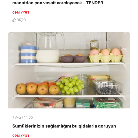
manatdan çox vəsait xərcləyəcək – TENDER
CƏMIYYƏT
0
0
7 Avq / 14:55
Sümüklərinizin sağlamlığını bu qidalarla qoruyun
CƏMIYYƏT