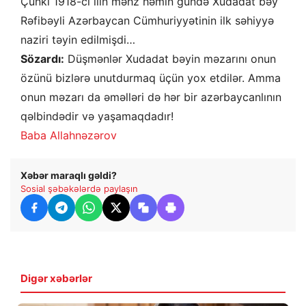
Çünki 1918-ci ilin məhz həmin gündə Xudadat bəy
Rəfibəyli Azərbaycan Cümhuriyyətinin ilk səhiyyə
naziri təyin edilmişdi…
Sözardı:
Düşmənlər Xudadat bəyin məzarını onun
özünü bizlərə unutdurmaq üçün yox etdilər. Amma
onun məzarı da əməlləri də hər bir azərbaycanlının
qəlbindədir və yaşamaqdadır!
Baba Allahnəzərov
Xəbər maraqlı gəldi?
Sosial şəbəkələrdə paylaşın
Digər xəbərlər