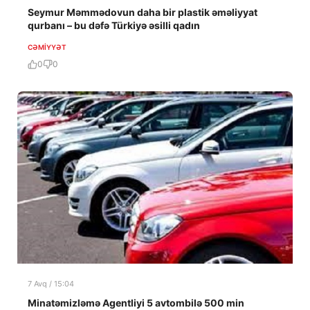
Seymur Məmmədovun daha bir plastik əməliyyat
qurbanı – bu dəfə Türkiyə əsilli qadın
CƏMIYYƏT
0
0
7 Avq / 15:04
Minatəmizləmə Agentliyi 5 avtombilə 500 min