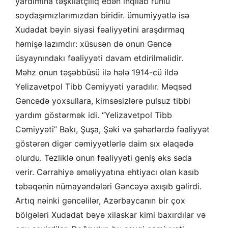
yardımına təşkilatçılıq edən inqilab ruhlu
soydaşımızlarımızdan biridir. ümumiyyətlə isə
Xudadat bəyin siyasi fəaliyyətini araşdırmaq
həmişə lazımdır: xüsusən də onun Gəncə
üsyaynındakı fəaliyyəti davam etdirilməlidir.
Məhz onun təşəbbüsü ilə hələ 1914-cü ildə
Yelizavetpol Tibb Cəmiyyəti yaradılır. Məqsəd
Gəncədə yoxsullara, kimsəsizlərə pulsuz tibbi
yardım göstərmək idi. “Yelizavetpol Tibb
Cəmiyyəti” Bakı, Şuşa, Şəki və şəhərlərdə fəaliyyət
göstərən digər cəmiyyətlərlə daim sıx əlaqədə
olurdu. Tezliklə onun fəaliyyəti geniş əks səda
verir. Cərrahiyə əməliyyatına ehtiyacı olan kasıb
təbəqənin nümayəndələri Gəncəyə axışıb gəlirdi.
Artıq nəinki gəncəlilər, Azərbaycanın bir çox
bölgələri Xudadat bəyə xilaskar kimi baxırdılar və