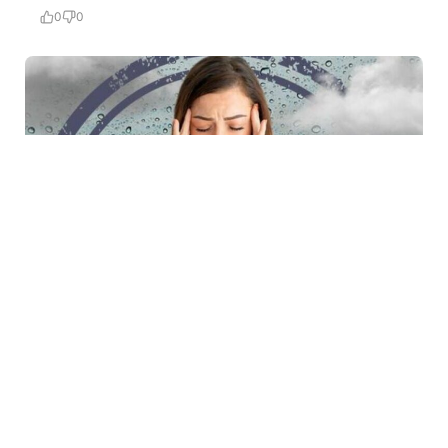
0
0
6 Avq / 23:50
Sinoptiklərdən meteohəssas şəxslərə xəbərdarlıq
CƏMIYYƏT
0
0