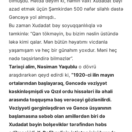
olmuşdu. Hətda deyim ki, həmin vaxt Xudadat bəyi
azad etmək üçün Şəmkirdən 500 nəfər silahlı dəstə
Gəncəyə yol almışdı..
Bu zaman Xudadat bəy soyuqqanlılıqla və
təmkinlə: “Qan tökməyin, bu bizim nəslin üstündə
ləkə kimi qalar. Mən bütün həyatımı vicdanla
yaşamışam və heç bir günahım yoxdur. Məni heç
nədə təqsirləndirə bilməzlər”.
Tarixçi alim, Nəsiman Yaqublu
o dövrü
araşdırarkən qeyd edirdi ki,
“1920-ci ilin mayın
ortalarından başlayaraq, Gəncədə vəziyyət
kəskinləşmişdi və Qızıl ordu hissələri ilə əhali
arasında toqquşma baş verəcəyi gözlənilirdi.
Vəziyyəti gərginləşdirən və Gəncə üsyanının
başlamasına səbəb olan amillərdən biri də
Xudadat bəyin bolşeviklər tərəfindən həbs