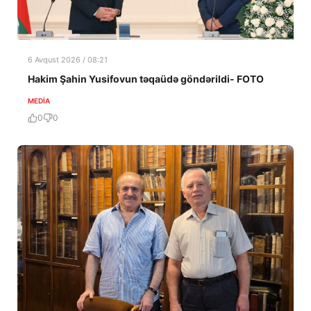
6 Avqust 2026 / 08:21
Hakim Şahin Yusifovun təqaüdə göndərildi- FOTO
MEDİA
0
0