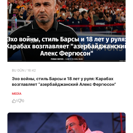
BU GÜN / 16:42
Эхо войны, стиль Барсы и 18 лет у руля: Карабах
возглавляет “азербайджанский Алекс Фергюсон”
MEDİA
1
0