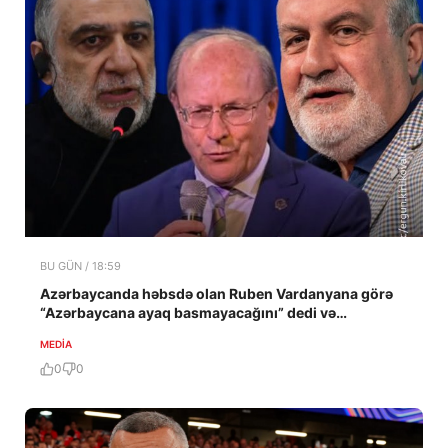
BU GÜN / 18:59
Azərbaycanda həbsdə olan Ruben Vardanyana görə
“Azərbaycana ayaq basmayacağını” dedi və…
MEDİA
0
0