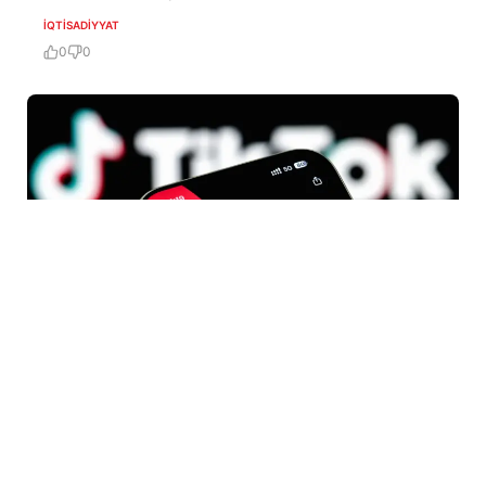
İQTISADIYYAT
0
0
5 Avq / 16:28
Artıq qanun qüvvəyə mindi!-16 yaşadək olan şəxslər
sosial mediada hesab açıb fəaliyyət göstərə
bilməyəcək!
MEDİA