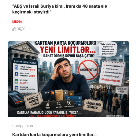
“ABŞ və İsrail Suriya kimi, İranı da 48 saata ələ
keçirmək istəyirdi”
MEDİA
0
0
5 Avq / 18:08
Kartdan karta köçürmələrə yeni limitlər…