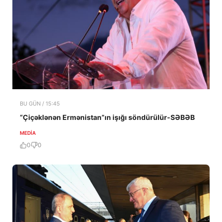
BU GÜN / 15:45
“Çiçəklənən Ermənistan”ın işığı söndürülür-SƏBƏB
MEDİA
0
0