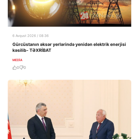
6 Avqust 2026 / 08:36
Gürcüstanın əksər yerlərində yenidən elektrik enerjisi
kəsilib- TƏXRİBAT
MEDİA
0
0