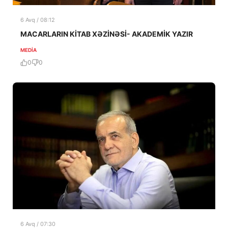
6 Avq / 08:12
MACARLARIN KİTAB XƏZİNƏSİ- AKADEMİK YAZIR
MEDİA
0
0
6 Avq / 07:30