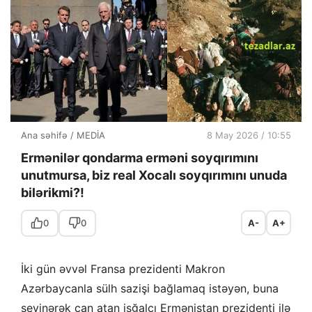
Ana səhifə
/
MEDİA
8 May 2026 / 10:55
Ermənilər qondarma erməni soyqırımını
unutmursa, biz real Xocalı soyqırımını unuda
bilərikmi?!
0
0
A-
A+
İki gün əvvəl Fransa prezidenti Makron
Azərbaycanla sülh sazişi bağlamaq istəyən, buna
sevinərək can atan işğalçı Ermənistan prezidenti ilə