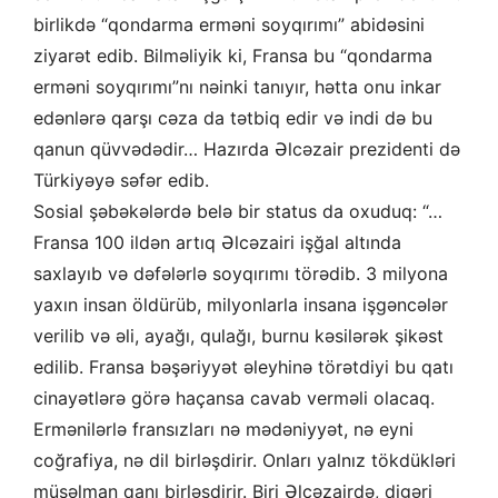
birlikdə “qondarma erməni soyqırımı” abidəsini
ziyarət edib. Bilməliyik ki, Fransa bu “qondarma
erməni soyqırımı”nı nəinki tanıyır, hətta onu inkar
edənlərə qarşı cəza da tətbiq edir və indi də bu
qanun qüvvədədir… Hazırda Əlcəzair prezidenti də
Türkiyəyə səfər edib.
Sosial şəbəkələrdə belə bir status da oxuduq: “…
Fransa 100 ildən artıq Əlcəzairi işğal altında
saxlayıb və dəfələrlə soyqırımı törədib. 3 milyona
yaxın insan öldürüb, milyonlarla insana işgəncələr
verilib və əli, ayağı, qulağı, burnu kəsilərək şikəst
edilib. Fransa bəşəriyyət əleyhinə törətdiyi bu qatı
cinayətlərə görə haçansa cavab verməli olacaq.
Ermənilərlə fransızları nə mədəniyyət, nə eyni
coğrafiya, nə dil birləşdirir. Onları yalnız tökdükləri
müsəlman qanı birləşdirir. Biri Əlcəzairdə, digəri