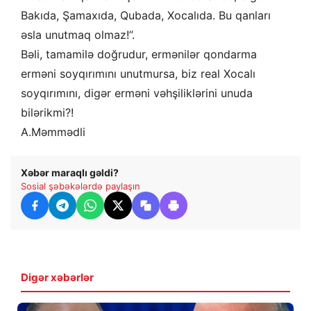
Bakıda, Şamaxıda, Qubada, Xocalıda. Bu qanları
əsla unutmaq olmaz!”.
Bəli, tamamilə doğrudur, ermənilər qondarma
erməni soyqırımını unutmursa, biz real Xocalı
soyqırımını, digər erməni vəhşiliklərini unuda
bilərikmi?!
A.Məmmədli
Xəbər maraqlı gəldi?
Sosial şəbəkələrdə paylaşın
Digər xəbərlər