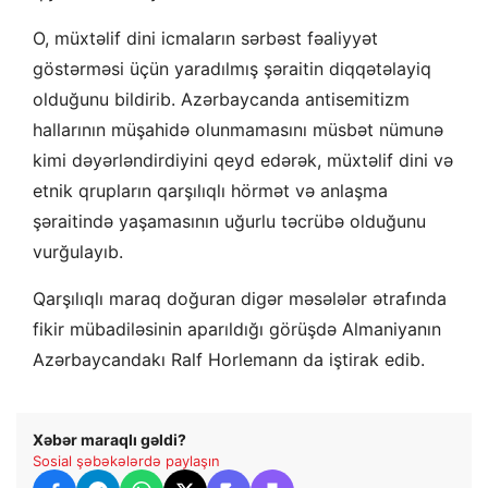
O, müxtəlif dini icmaların sərbəst fəaliyyət
göstərməsi üçün yaradılmış şəraitin diqqətəlayiq
olduğunu bildirib. Azərbaycanda antisemitizm
hallarının müşahidə olunmamasını müsbət nümunə
kimi dəyərləndirdiyini qeyd edərək, müxtəlif dini və
etnik qrupların qarşılıqlı hörmət və anlaşma
şəraitində yaşamasının uğurlu təcrübə olduğunu
vurğulayıb.
Qarşılıqlı maraq doğuran digər məsələlər ətrafında
fikir mübadiləsinin aparıldığı görüşdə Almaniyanın
Azərbaycandakı Ralf Horlemann da iştirak edib.
Xəbər maraqlı gəldi?
Sosial şəbəkələrdə paylaşın