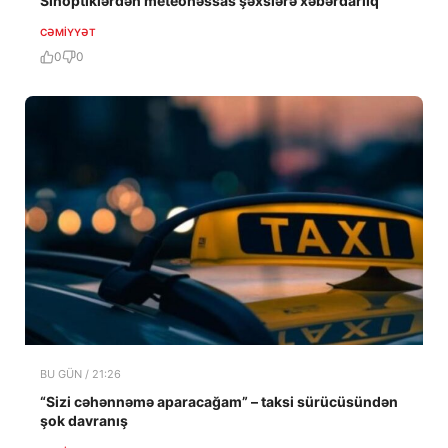
Sinoptiklərdən meteohəssas şəxslərə xəbərdarlıq
CƏMIYYƏT
0
0
BU GÜN / 21:26
“Sizi cəhənnəmə aparacağam” – taksi sürücüsündən
şok davranış