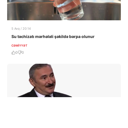
5 Avq / 20:14
Su təchizatı mərhələli şəkildə bərpa olunur
CƏMIYYƏT
0
0