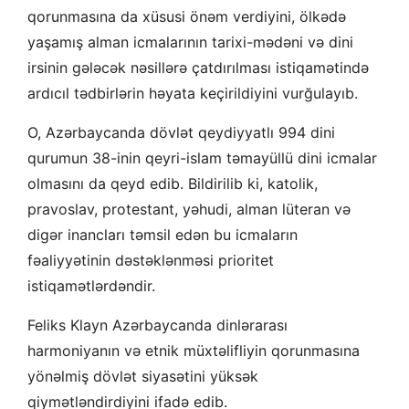
qorunmasına da xüsusi önəm verdiyini, ölkədə
yaşamış alman icmalarının tarixi-mədəni və dini
irsinin gələcək nəsillərə çatdırılması istiqamətində
ardıcıl tədbirlərin həyata keçirildiyini vurğulayıb.
O, Azərbaycanda dövlət qeydiyyatlı 994 dini
qurumun 38-inin qeyri-islam təmayüllü dini icmalar
olmasını da qeyd edib. Bildirilib ki, katolik,
pravoslav, protestant, yəhudi, alman lüteran və
digər inancları təmsil edən bu icmaların
fəaliyyətinin dəstəklənməsi prioritet
istiqamətlərdəndir.
Feliks Klayn Azərbaycanda dinlərarası
harmoniyanın və etnik müxtəlifliyin qorunmasına
yönəlmiş dövlət siyasətini yüksək
qiymətləndirdiyini ifadə edib.