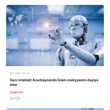
BU GÜN / 20:14
Süni intellekt Azərbaycanda İslam maliyyəsini dəyişə
bilər
CƏMIYYƏT
0
0