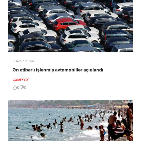
5 Avq / 21:44
Ən etibarlı işlənmiş avtomobillər açıqlandı
CƏMIYYƏT
0
0