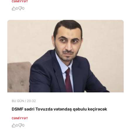
CƏMIYYƏT
0
0
BU GÜN / 20:32
DSMF sədri Tovuzda vətəndaş qəbulu keçirəcək
CƏMIYYƏT
0
0