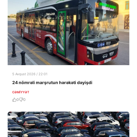
5 Avqust 2026 / 22:01
24 nömrəli marşrutun hərəkəti dəyişdi
CƏMIYYƏT
0
0