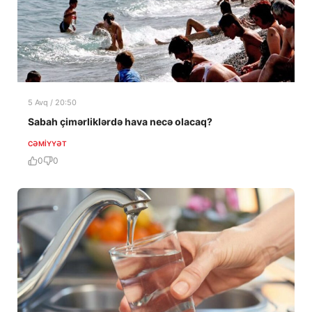
5 Avq / 20:50
Sabah çimərliklərdə hava necə olacaq?
CƏMIYYƏT
0
0