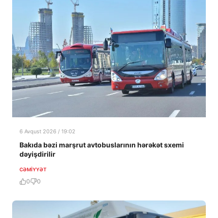
6 Avqust 2026 / 19:02
Bakıda bəzi marşrut avtobuslarının hərəkət sxemi
dəyişdirilir
CƏMIYYƏT
0
0