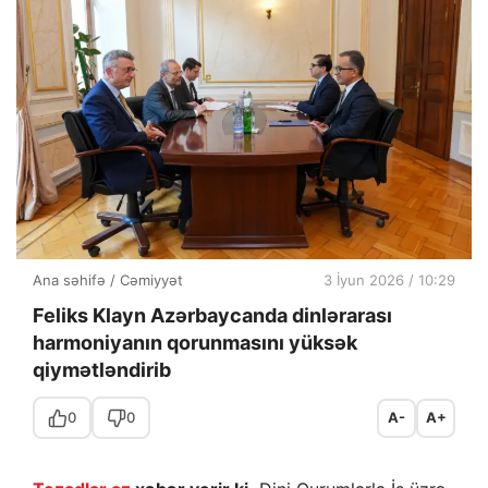
Ana səhifə
/
Cəmiyyət
3 İyun 2026 / 10:29
Feliks Klayn Azərbaycanda dinlərarası
harmoniyanın qorunmasını yüksək
qiymətləndirib
0
0
A-
A+