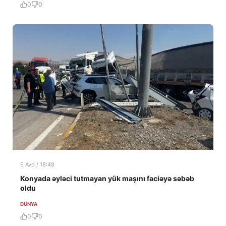
0
0
6 Avq / 18:48
Konyada əyləci tutmayan yük maşını faciəyə səbəb
oldu
DÜNYA
0
0