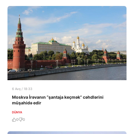
6 Avq / 18:33
Moskva İrəvanın “şantaja keçmək” cəhdlərini
müşahidə edir
DÜNYA
0
0