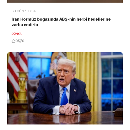
BU GÜN / 08:34
İran Hörmüz boğazında ABŞ-nin hərbi hədəflərinə
zərbə endirib
DÜNYA
0
0