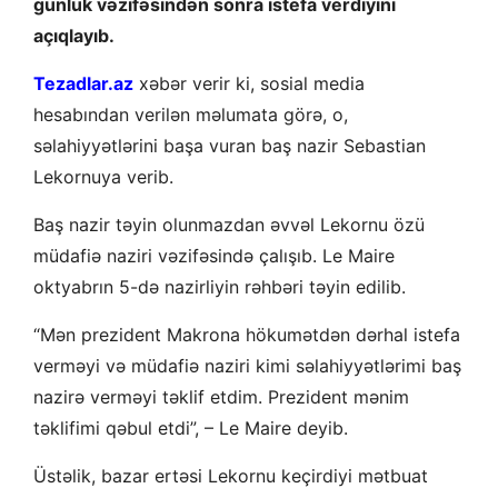
günlük vəzifəsindən sonra istefa verdiyini
açıqlayıb.
Tezadlar.az
xəbər verir ki, sosial media
hesabından verilən məlumata görə, o,
səlahiyyətlərini başa vuran baş nazir Sebastian
Lekornuya verib.
Baş nazir təyin olunmazdan əvvəl Lekornu özü
müdafiə naziri vəzifəsində çalışıb. Le Maire
oktyabrın 5-də nazirliyin rəhbəri təyin edilib.
“Mən prezident Makrona hökumətdən dərhal istefa
verməyi və müdafiə naziri kimi səlahiyyətlərimi baş
nazirə verməyi təklif etdim. Prezident mənim
təklifimi qəbul etdi”, – Le Maire deyib.
Üstəlik, bazar ertəsi Lekornu keçirdiyi mətbuat