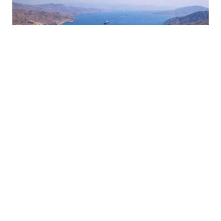
6 Avq / 13:07
İran rəsmisi Hörmüz boğazının İrana qarşı təhdidlər
bitənə qədər bağlı qalacağını deyir
DÜNYA
0
0