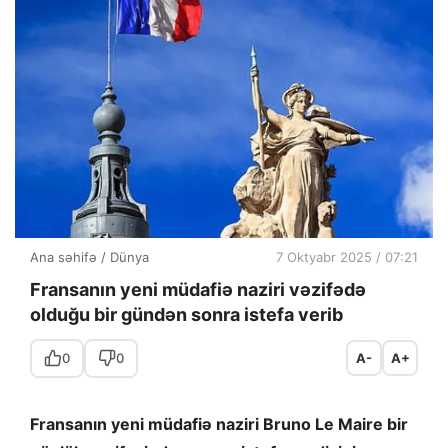
Ana səhifə
/
Dünya
7 Oktyabr 2025 / 07:21
Fransanın yeni müdafiə naziri vəzifədə
olduğu bir gündən sonra istefa verib
0
0
A-
A+
Fransanın yeni müdafiə naziri Bruno Le Maire bir