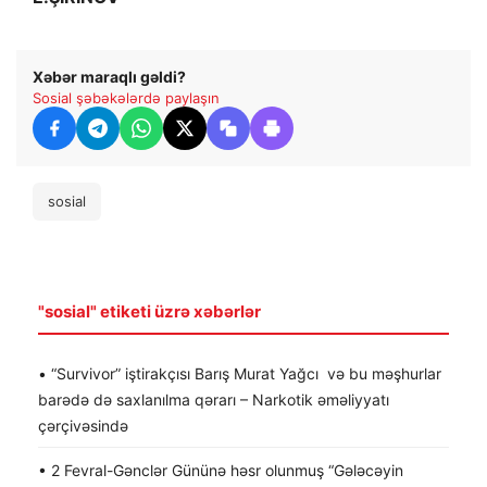
Xəbər maraqlı gəldi?
Sosial şəbəkələrdə paylaşın
sosial
"sosial" etiketi üzrə xəbərlər
• “Survivor” iştirakçısı Barış Murat Yağcı və bu məşhurlar
barədə də saxlanılma qərarı – Narkotik əməliyyatı
çərçivəsində
• 2 Fevral-Gənclər Gününə həsr olunmuş “Gələcəyin