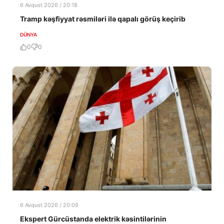
6 Avqust 2026 / 20:18
Tramp kəşfiyyat rəsmiləri ilə qapalı görüş keçirib
DÜNYA
0
0
6 Avqust 2026 / 20:09
Ekspert Gürcüstanda elektrik kəsintilərinin