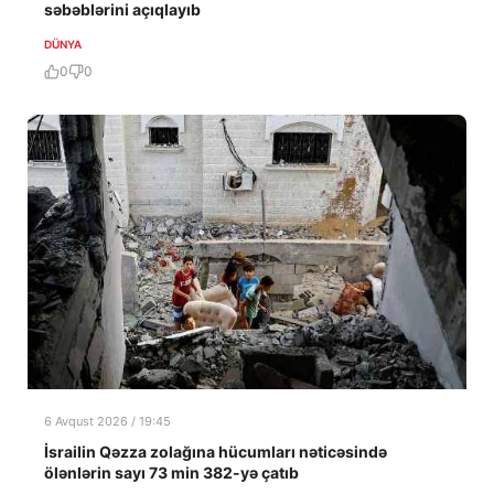
səbəblərini açıqlayıb
DÜNYA
0
0
6 Avqust 2026 / 19:45
İsrailin Qəzza zolağına hücumları nəticəsində
ölənlərin sayı 73 min 382-yə çatıb