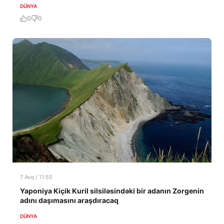
DÜNYA
0
0
7 Avq / 11:55
Yaponiya Kiçik Kuril silsiləsindəki bir adanın Zorgenin
adını daşımasını araşdıracaq
DÜNYA