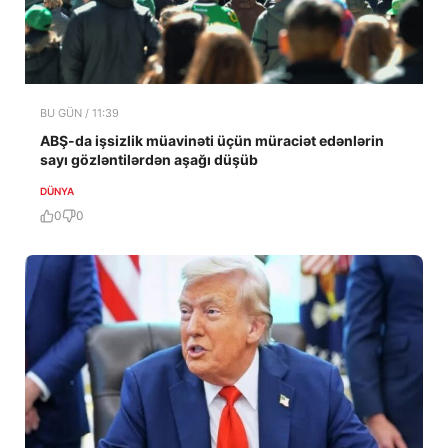
BU GÜN / 11:39
ABŞ-da işsizlik müavinəti üçün müraciət edənlərin
sayı gözləntilərdən aşağı düşüb
DÜNYA
0
0