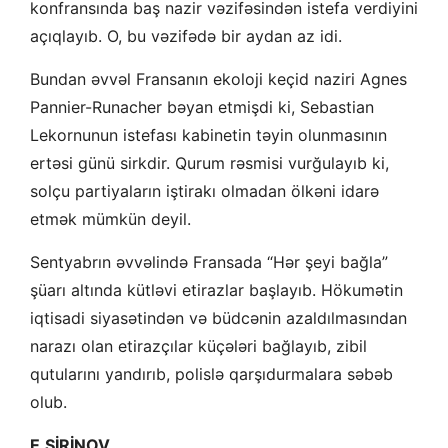
konfransında baş nazir vəzifəsindən istefa verdiyini
açıqlayıb. O, bu vəzifədə bir aydan az idi.
Bundan əvvəl Fransanın ekoloji keçid naziri Agnes
Pannier-Runacher bəyan etmişdi ki, Sebastian
Lekornunun istefası kabinetin təyin olunmasının
ertəsi günü sirkdir. Qurum rəsmisi vurğulayıb ki,
solçu partiyaların iştirakı olmadan ölkəni idarə
etmək mümkün deyil.
Sentyabrın əvvəlində Fransada “Hər şeyi bağla”
şüarı altında kütləvi etirazlar başlayıb. Hökumətin
iqtisadi siyasətindən və büdcənin azaldılmasından
narazı olan etirazçılar küçələri bağlayıb, zibil
qutularını yandırıb, polislə qarşıdurmalara səbəb
olub.
E.ŞİRİNOV