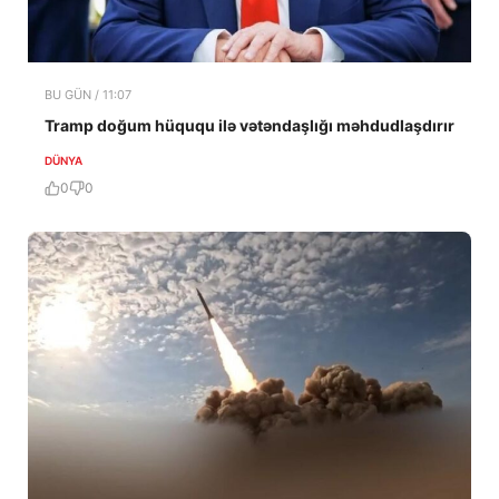
BU GÜN / 11:07
Tramp doğum hüququ ilə vətəndaşlığı məhdudlaşdırır
DÜNYA
0
0