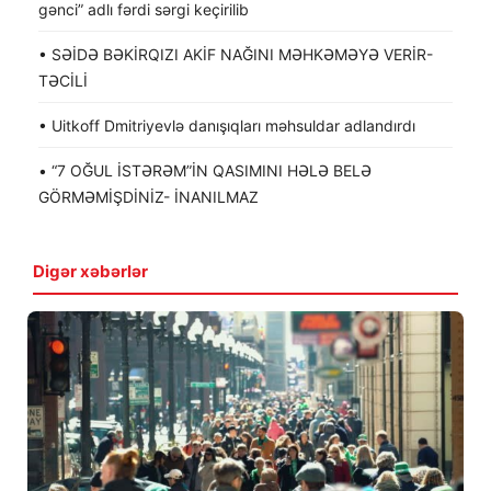
gənci” adlı fərdi sərgi keçirilib
• SƏİDƏ BƏKİRQIZI AKİF NAĞINI MƏHKƏMƏYƏ VERİR-
TƏCİLİ
• Uitkoff Dmitriyevlə danışıqları məhsuldar adlandırdı
• “7 OĞUL İSTƏRƏM”İN QASIMINI HƏLƏ BELƏ
GÖRMƏMİŞDİNİZ- İNANILMAZ
Digər xəbərlər