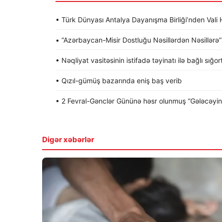
• Türk Dünyası Antalya Dayanışma Birliği’nden Va
• “Azərbaycan-Misir Dostluğu Nəsillərdən Nəsillərə” a
• Nəqliyat vasitəsinin istifadə təyinatı ilə bağlı sığo
• Qızıl-gümüş bazarında eniş baş verib
• 2 Fevral-Gənclər Gününə həsr olunmuş “Gələcəyin gə
Digər xəbərlər