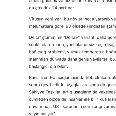
əmələ gələcək və biz onları Yunan əlifbasınd
də çox,düz 24 hərf var…
Virusun yeni-yeni bu növləri necə yaranıb və
məlumatlara görə, 98 ölkədə Hindistan ştam
Delta” ştammının “Delta+” variantı daha aqres
subklinik formada, yəni əlamətsiz keçirdisə
bağırsaq problemi, yüksək temperatur, boğazd
ştammları dünyada daha geniş yayılarsa, bu
başlanğıcı ola bilər”.
Bunu Trend-ə açıqlamasında tibb elmləri do
sonra qeyd edir ki, uşaqlar arasında da ge
Səhiyyə Təşkilatı artıq uşaqların da vaksinasi
cümlədən bizdə də insanlar elə bilir ki, kar
davam edir. ÜST karantinin son zəngi vurana
yayınmalıyıq”.