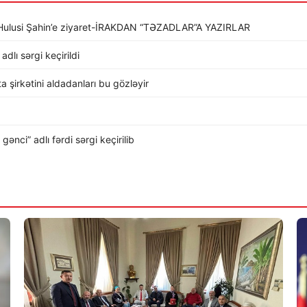
li Hulusi Şahin’e ziyaret-İRAKDAN “TƏZADLAR”A YAZIRLAR
dlı sərgi keçirildi
rta şirkətini aldadanları bu gözləyir
nci” adlı fərdi sərgi keçirilib