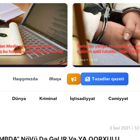
ılan Media və Yayım Şurasına
Tərtərdə yanğın törədərək ər-ar
q bu hüquq və vəzifələr də verilib
öldürən qatil tutuldu- SON DƏQ
7 Avq • 12:14
Haqqımızda
Əlaqə
Təzadlar qazeti
Dünya
Kriminal
İqtisadiyyat
Cəmiyyət
3 İyul 2021 / 12
MBDA” NöVü Də GəLIR Və YA QORXULU