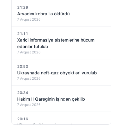
21:29
Arvadını kobra ilə öldürdü
7 Avqust 2026
i
21:11
Xarici informasiya sistemlərinə hücum
edənlər tutulub
7 Avqust 2026
20:53
Ukraynada neft-qaz obyektləri vurulub
7 Avqust 2026
20:34
Hakim II Qareginin işindən çəkilib
7 Avqust 2026
20:16
Kiberpolis iki gənci saxlayıb
7 Avqust 2026