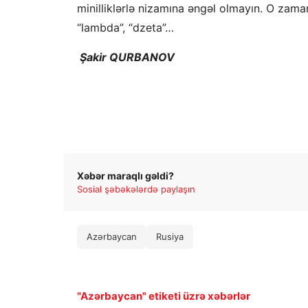
minilliklərlə nizamına əngəl olmayın. O zaman 
“lambda”, “dzeta”…
Şakir QURBANOV
Xəbər maraqlı gəldi?
Sosial şəbəkələrdə paylaşın
Azərbaycan
Rusiya
"Azərbaycan" etiketi üzrə xəbərlər