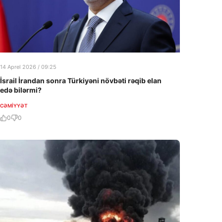
14 Aprel 2026 / 09:25
İsrail İrandan sonra Türkiyəni növbəti rəqib elan
edə bilərmi?
CƏMIYYƏT
0
0