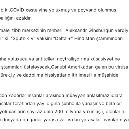
yılıb ki,COVİD xəstəiyinə yoluxmuş və peyvənd olunmuş
llığını azaldır.
malei tibb mərkəzinin rəhbəri Aleksandr Ginsburqun verdiy
r ki, “Sputnik V” vaksini “Delta +” Hindistan ştammından
a yoluxucu və antitelləri neytrallışdırma xüsusiyyətinə
 ştammları üstələyəcək.Cənubi Amerikadan gələn bu virusa
ək,iy və dadbilmə hissiyatların itirilməsi ilə müşahidə
edən xəbərlər insanlar arasında müəyyən anlaşılmazlıqlara
asalar tərəfindən yayıldığına şübhə ilə yanaşır və belə bir
 yoluxanların sayı az qala 200 milyona yaxınlaşır, ölənlərin
 dünyada bu qədər yarasa var və bu yarasalar əvvələr niyə