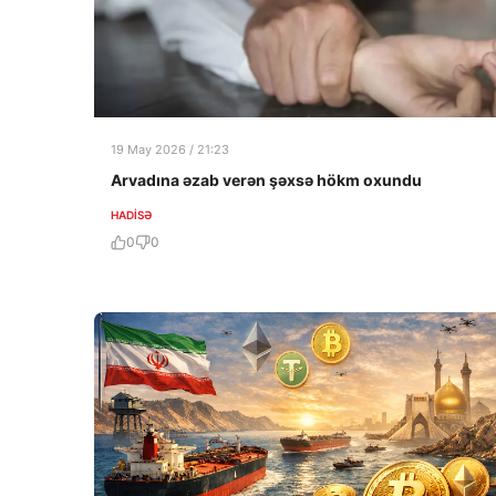
19 May 2026 / 21:23
Arvadına əzab verən şəxsə hökm oxundu
HADISƏ
0
0