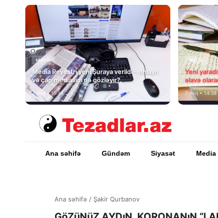
MEDİA
MEDİA
Media Reyestri yeni Şuraya verildi – onlayn
Yeni yarad
və çap mediasını nə gözləyir?
əlavə olara
7 Avq • 15:14
7 Avq • 14:38
Ana səhifə
Gündəm
Siyasət
Media
Ana səhifə
/
Şakir Qurbanov
GöZüNüZ AYDıN, KORONANıN “LA