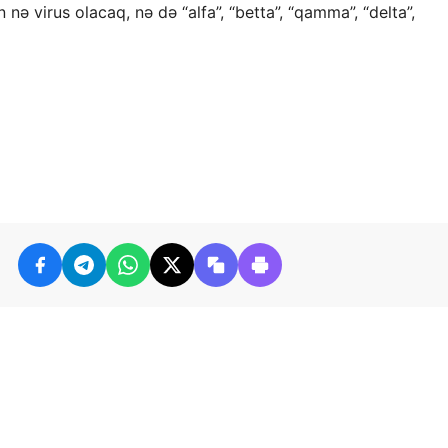
nə virus olacaq, nə də “alfa”, “betta”, “qamma”, “delta”,