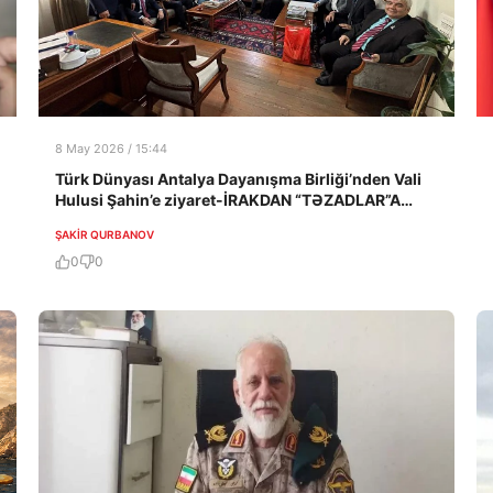
8 May 2026 / 15:44
Türk Dünyası Antalya Dayanışma Birliği’nden Vali
Hulusi Şahin’e ziyaret-İRAKDAN “TƏZADLAR”A
YAZIRLAR
ŞAKIR QURBANOV
0
0