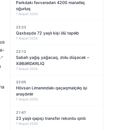
Parkdakı fəvvarədən 4200 manatlıq
oğurluq
7 Avqust 2026
22:23
Qaxbaşda 72 yaşlı kişi ölü tapılıb
7 Avqust 2026
rus
ə-
22:12
Sabah yağış yağacaq, dolu düşəcək –
+”
XƏBƏRDARLIQ
n
7 Avqust 2026
22:05
ha
Hövsan Limanındakı qaçaqmalçılıq işi
araşdırılır
7 Avqust 2026
21:47
23 yaşlı qapıçı transfer rekordu qırdı
7 Avqust 2026