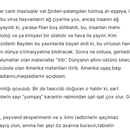
 canlı məxluqlar var.Şirdən-pələngdən tutmuş at-eşşəyə, i
 bu virus heyvanların ağ çiyərinə yox, ancaq insanın ağ
yayılıb ki, yarasa-filan boş söhbətdi, bu, insanları məhv
loji və ya kimyəvi bir silahdır və hava ilə yayılır. Kim
ezidenti Bayden bu yaxınlarda bəyan etdi ki, bu viriusun han
 dünya ictimaiyyətinə bildirəcək. Sonra nə oldusa, gerilədi
umatlar olan materiallar “itib”. Dünyanın altını-üstünü bilən
cündə olan Amerika materilları itirib. Amerika uşaq başı
adlarını,məqsədlərini açıqlasın.
lığı qoyulub. Bir də təəccüb doğuran o haldır ki, sərt
nlərin sayı “yumşaq” karantin rejimindən qat-qat çox olur. G
, peyvənd eksperimenti və s. kimi tədbirlərin qaçılmaz
sayıq olun, amma hər şeyi öz axarına buraxın,təbiətin