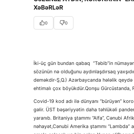
XəBəRLəR
0
0
İki-üç gün bundan qabaq “Təbib”in nümayənd
sözünün nə olduğunu aydınlaşdırsaq yaxşıd
deməkdir-Ş,Q.) Azərbaycanda hələlik qeydə
ehtimalı çox böyükdür.Qonşu Gürcüstanda, R
Covid-19 kod adı ilə dünyanı “bürüyən” koron
gəlir. ÜST bəşəriyyətin daha təhlükəli pandem
yaranıb. Britaniya ştammı “Alfa”, Cənubi Afr
nəhayət,Cənubi Amerika ştammı “Lambda” adla