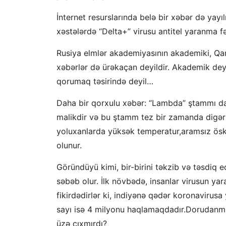
İnternet resurslarında belə bir xəbər də ya
xəstələrdə “Delta+” virusu antitel yaranma fəa
Rusiya elmlər akademiyasının akademiki, Qa
xəbərlər də ürəkaçan deyildir. Akademik deyi
qorumaq təsirində deyil…
Daha bir qorxulu xəbər: “Lambda” ştammı dah
malikdir və bu ştamm tez bir zamanda digər
yoluxanlarda yüksək temperatur,aramsız öskür
olunur.
Göründüyü kimi, bir-birini təkzib və təsdiq 
səbəb olur. İlk növbədə, insanlar virusun yar
fikirdədirlər ki, indiyənə qədər koronavirusa
sayı isə 4 milyonu haqlamaqdadır.Dorudanmı
üzə çıxmırdı?