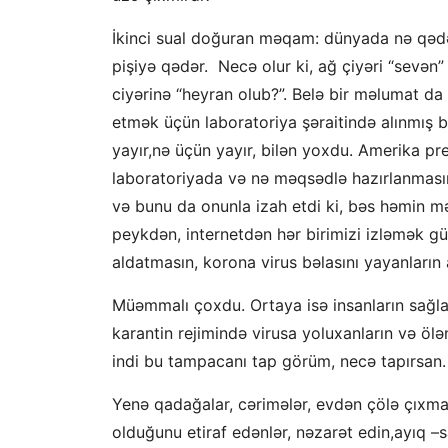
İkinci sual doğuran məqam: dünyada nə qədər
pişiyə qədər. Necə olur ki, ağ çiyəri “sevən”
ciyərinə “heyran olub?”. Belə bir məlumat da 
etmək üçün laboratoriya şəraitində alınmış bio
yayır,nə üçün yayır, bilən yoxdu. Amerika pr
laboratoriyada və nə məqsədlə hazırlanmasını
və bunu da onunla izah etdi ki, bəs həmin məl
peykdən, internetdən hər birimizi izləmək gü
aldatmasın, korona virus bəlasını yayanların 
Müəmmalı çoxdu. Ortaya isə insanların sağlam
karantin rejimində virusa yoluxanların və ölə
indi bu tampacanı tap görüm, necə tapırsan.
Yenə qadağalar, cərimələr, evdən çölə çıxma
olduğunu etiraf edənlər, nəzarət edin,ayıq –