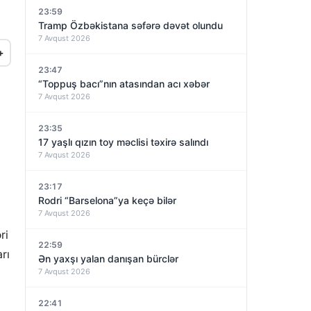
23:59
Tramp Özbəkistana səfərə dəvət olundu
7 Avqust 2026
+
23:47
“Toppuş bacı”nın atasından acı xəbər
7 Avqust 2026
23:35
17 yaşlı qızın toy məclisi təxirə salındı
7 Avqust 2026
23:17
Rodri “Barselona”ya keçə bilər
7 Avqust 2026
ri
22:59
rı
Ən yaxşı yalan danışan bürclər
7 Avqust 2026
22:41