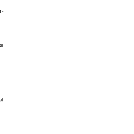
t-
sı
,
əl