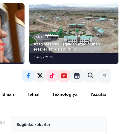
SIYASƏT
vadı
Azad Məsiyev: İşğaldan azad olunan
İQƏ
ərazilər sıfırdan qurulur
6 Avq • 21:15
İdman
Təhsil
Texnologiya
Yazarlar
:30
Bugünkü xəbərlər