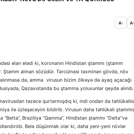
A-
A
əsi elan elədi ki, koronanın Hindistan ştammı (ştamm
ır. Ştamm alman sözüdür. Tərcüməsi təxminən gövdə, növ
 alınmasa da, amma virusun bizim ölkəyə də ayaq açacağı
usiyada, Qazaxıstanda bu ştamma yoluxunlar qeydə alınıb.
avirusdan təzəcə qurtarmışdıq ki, indi ondan da təhlükəlilə
iya ilə üzləşəcəyini bildirib. Virusun daha təhlükəli ştammla
ika “Betta”, Braziliya “Qamma”, Hindistan ştammı “Delta”və
ndırılıb. Belə düşünmək olar ki, daha yeni-yeni növlər