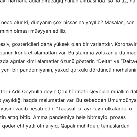
akı hərflərlə adlandıracağıq.Yunan əlifbasında isə nə az, nə
 necə olur ki, dünyanın çox hissəsinə yayılıb? Məsələn, son
mının olması müəyyən edilib.
siv, göstəriciləri daha yüksək olan bir variantdır. Koronavi
, bunun konkret əlamətləri var. Bu ştamma yoluxanlarda məd
a ağrılar kimi əlamətlər özünü göstərir. “Delta” və “Delta
, yeni bir pandemiyanın, yaxud qorxulu dördüncü mərhələni
ktoru Adil Qeybulla deyib.Çox hörmətli Qeybulla müəllim da
niş yayıldığı haqda məlumatlar var. Bu səbəbdən Ümumdünya
yasını vacib hesab edir: “Təəssüf ki, ayrı-ayrı ölkələrdə, o
antin artıq bitib. Amma pandemiya hələ bitməyib, proses
 qədər ehtiyatlı olmalıyıq. Qapalı mühitdən, təmaslardan