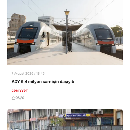
7 Avqust 2026 / 18:46
ADY 6,4 milyon sərnişin daşıyıb
CƏMIYYƏT
0
0