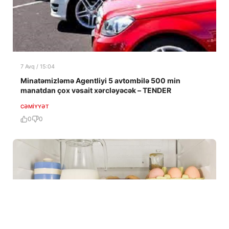
7 Avq / 15:04
Minatəmizləmə Agentliyi 5 avtombilə 500 min
manatdan çox vəsait xərcləyəcək – TENDER
CƏMIYYƏT
0
0