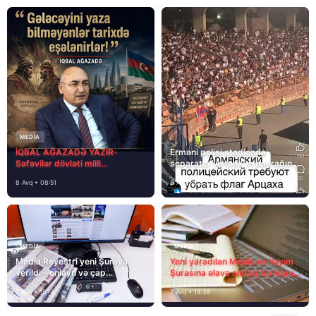
MEDİA
İQBAL AĞAZADƏ YAZIR-
Erməni polisi stadionda
Səfəvilər dövləti milli
separatçı “Artsax”ın bayrağını
dövlətdirmi?
müsadirə etdi və…
8 Avq • 08:51
8 Avq • 08:39
MEDİA
MEDİA
Media Reyestri yeni Şuraya
Yeni yaradılan Media və Yayım
verildi – onlayn və çap
Şurasına əlavə olaraq bu hüquq
mediasını nə gözləyir?
və vəzifələr də verilib
7 Avq • 15:14
7 Avq • 14:38