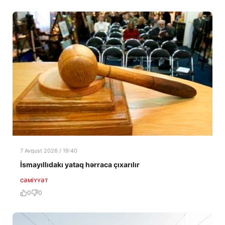
7 Avqust 2026 / 19:40
İsmayıllıdakı yataq hərraca çıxarılır
CƏMIYYƏT
0
0