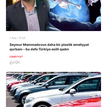
7 Avq / 15:55
Seymur Məmmədovun daha bir plastik əməliyyat
qurbanı – bu dəfə Türkiyə əsilli qadın
CƏMIYYƏT
0
0