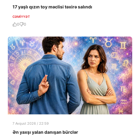
17 yaşlı qızın toy məclisi təxirə salındı
CƏMIYYƏT
0
0
7 Avqust 2026 / 22:59
Ən yaxşı yalan danışan bürclər