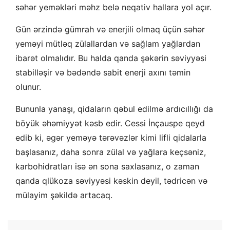
səhər yeməkləri məhz belə neqativ hallara yol açır.
Gün ərzində gümrah və enerjili olmaq üçün səhər
yeməyi mütləq zülallardan və sağlam yağlardan
ibarət olmalıdır. Bu halda qanda şəkərin səviyyəsi
stabilləşir və bədəndə sabit enerji axını təmin
olunur.
Bununla yanaşı, qidaların qəbul edilmə ardıcıllığı da
böyük əhəmiyyət kəsb edir. Cessi İnçauspe qeyd
edib ki, əgər yeməyə tərəvəzlər kimi lifli qidalarla
başlasanız, daha sonra zülal və yağlara keçsəniz,
karbohidratları isə ən sona saxlasanız, o zaman
qanda qlükoza səviyyəsi kəskin deyil, tədricən və
mülayim şəkildə artacaq.