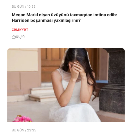
BU GÜN / 10:53
Meqan Markl nişan üzüyünü taxmaqdan imtina edib:
Harridən boşanması yaxınlaşırmı?
CƏMIYYƏT
0
0
BU GÜN / 23:35