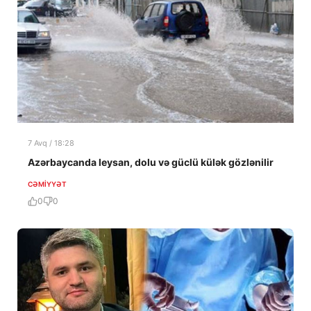
7 Avq / 18:28
Azərbaycanda leysan, dolu və güclü külək gözlənilir
CƏMIYYƏT
0
0