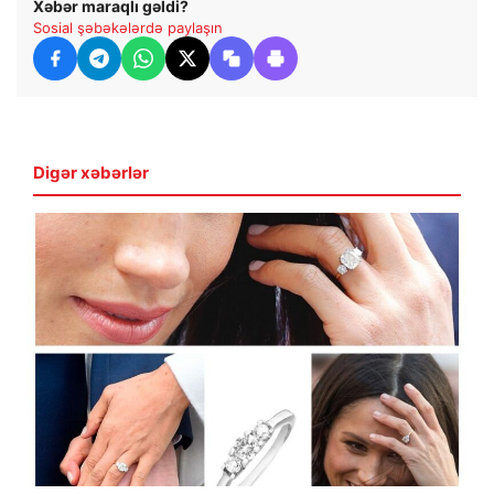
Xəbər maraqlı gəldi?
Sosial şəbəkələrdə paylaşın
Digər xəbərlər