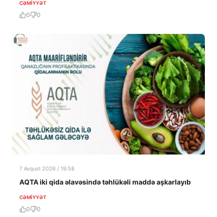
CƏMIYYƏT
0
0
7 Avqust 2026 / 19:58
AQTA iki qida əlavəsində təhlükəli maddə aşkarlayıb
CƏMIYYƏT
0
0