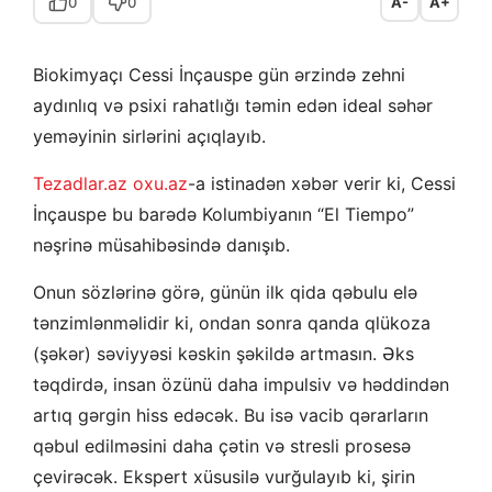
0
0
A-
A+
Biokimyaçı Cessi İnçauspe gün ərzində zehni
aydınlıq və psixi rahatlığı təmin edən ideal səhər
yeməyinin sirlərini açıqlayıb.
Tezadlar.az
oxu.az
-a istinadən xəbər verir ki, Cessi
İnçauspe bu barədə Kolumbiyanın “El Tiempo”
nəşrinə müsahibəsində danışıb.
Onun sözlərinə görə, günün ilk qida qəbulu elə
tənzimlənməlidir ki, ondan sonra qanda qlükoza
(şəkər) səviyyəsi kəskin şəkildə artmasın. Əks
təqdirdə, insan özünü daha impulsiv və həddindən
artıq gərgin hiss edəcək. Bu isə vacib qərarların
qəbul edilməsini daha çətin və stresli prosesə
çevirəcək. Ekspert xüsusilə vurğulayıb ki, şirin