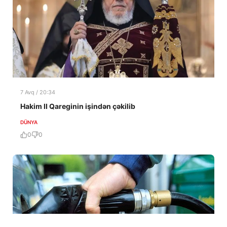
7 Avq / 20:34
Hakim II Qareginin işindən çəkilib
DÜNYA
0
0