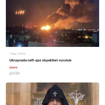
7 Avq / 20:53
Ukraynada neft-qaz obyektləri vurulub
DÜNYA
0
0