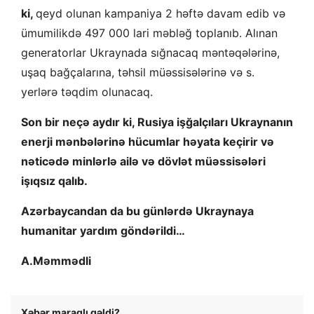
ki,
qeyd olunan kampaniya 2 həftə davam edib və
ümumilikdə 497 000 lari məbləğ toplanıb. Alınan
generatorlar Ukraynada sığnacaq məntəqələrinə,
uşaq bağçalarına, təhsil müəssisələrinə və s.
yerlərə təqdim olunacaq.
Son bir neçə aydır ki, Rusiya işğalçıları Ukraynanın
enerji mənbələrinə hücumlar həyata keçirir və
nəticədə minlərlə ailə və dövlət müəssisələri
işıqsız qalıb.
Azərbaycandan da bu günlərdə Ukraynaya
humanitar yardım göndərildi…
A.Məmmədli
Xəbər maraqlı gəldi?