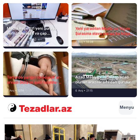
MEDİA
MEDİA
Media Reyestri yeni Şuraya
Yeni yaradılan Media və Yayım
verildi – onlayn və çap
Şurasına əlavə olaraq bu hüquq
mediasını nə gözləyir?
və vəzifələr də verilib
7 Avq • 15:14
7 Avq • 14:38
SIYASƏT
Tərtərdə yanğın törədərək ər-
Azad Məsiyev: İşğaldan azad
arvadı öldürən qatil tutuldu-
olunan ərazilər sıfırdan qurulur
SON DƏQİQƏ
7 Avq • 12:14
6 Avq • 21:15
Menyu