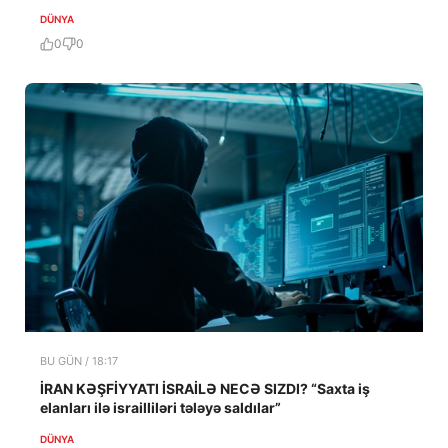
DÜNYA
0
0
BU GÜN / 18:17
İRAN KƏŞFİYYATI İSRAİLƏ NECƏ SIZDI? “Saxta iş
elanları ilə israilliləri tələyə saldılar”
DÜNYA