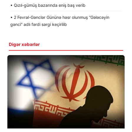
• Qızıl-gümüş bazarında eniş baş verib
• 2 Fevral-Gənclər Gününə həsr olunmuş “Gələcəyin
gənci” adlı fərdi sərgi keçirilib
Digər xəbərlər