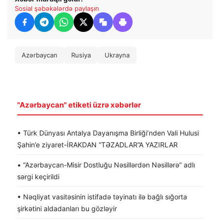
Sosial şəbəkələrdə paylaşın
Azərbaycan
Rusiya
Ukrayna
"Azərbaycan" etiketi üzrə xəbərlər
• Türk Dünyası Antalya Dayanışma Birliği’nden Vali Hulusi
Şahin’e ziyaret-İRAKDAN “TƏZADLAR”A YAZIRLAR
• “Azərbaycan-Misir Dostluğu Nəsillərdən Nəsillərə” adlı
sərgi keçirildi
• Nəqliyat vasitəsinin istifadə təyinatı ilə bağlı sığorta
şirkətini aldadanları bu gözləyir