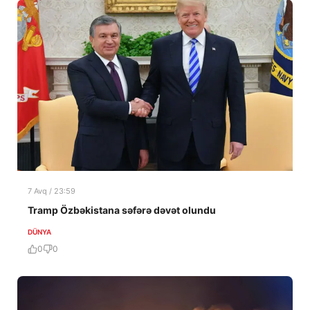
7 Avq / 23:59
Tramp Özbəkistana səfərə dəvət olundu
DÜNYA
0
0