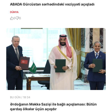
ABADA Gürcüstan sərhədindəki vəziyyəti açıqladı
DÜNYA
0
0
BU GÜN / 18:34
Ərdoğanın Məkkə Sazişi ilə bağlı açıqlaması: Bütün
qardaş ölkələr üçün açıqdır