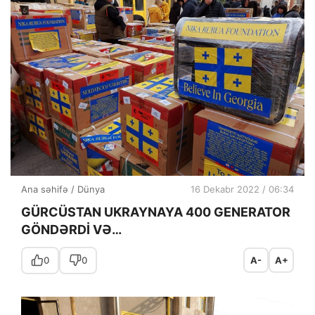
Ana səhifə
/
Dünya
16 Dekabr 2022 / 06:34
GÜRCÜSTAN UKRAYNAYA 400 GENERATOR
GÖNDƏRDİ VƏ…
0
0
A-
A+