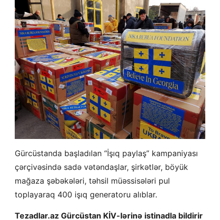
Gürcüstanda başladılan “İşıq paylaş” kampaniyası
çərçivəsində sadə vətəndaşlar, şirkətlər, böyük
mağaza şəbəkələri, təhsil müəssisələri pul
toplayaraq 400 işıq generatoru alıblar.
Tezadlar.az Gürcüstan KİV-lərinə istinadla bildirir