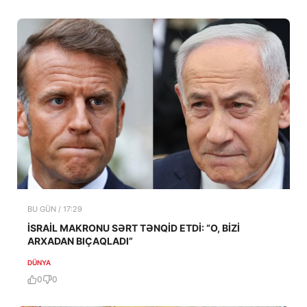
BU GÜN / 17:29
İSRAİL MAKRONU SƏRT TƏNQİD ETDİ: “O, BİZİ
ARXADAN BIÇAQLADI”
DÜNYA
0
0