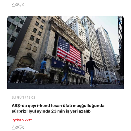
0
0
BU GÜN / 18:02
ABŞ-da qeyri-kənd təsərrüfatı məşğulluğunda
sürpriz! İyul ayında 23 min iş yeri azalıb
İQTISADIYYAT
0
0