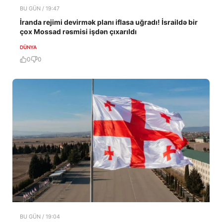
BU GÜN / 19:47
İranda rejimi devirmək planı iflasa uğradı! İsraildə bir
çox Mossad rəsmisi işdən çıxarıldı
DÜNYA
0
0
BU GÜN / 19:04