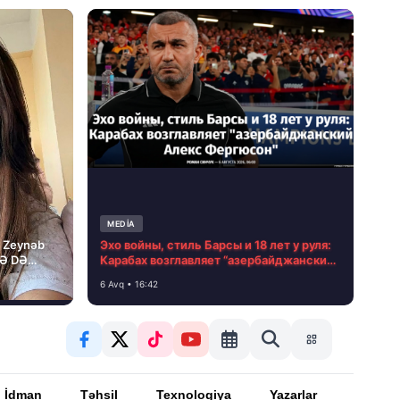
MEDİA
i Zeynəb
Эхо войны, стиль Барсы и 18 лет у руля:
LƏ DƏ
Карабах возглавляет “азербайджанский
Алекс Фергюсон”
6 Avq • 16:42
İdman
Təhsil
Texnologiya
Yazarlar