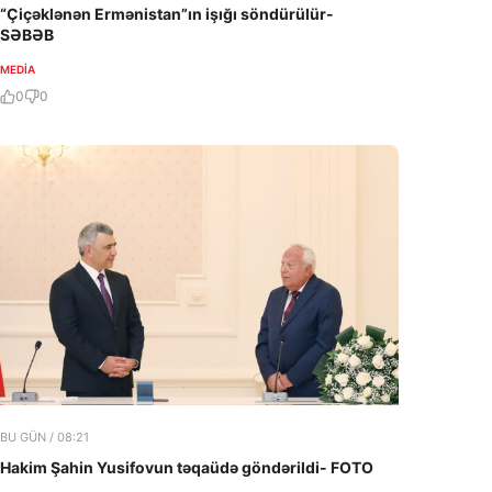
“Çiçəklənən Ermənistan”ın işığı söndürülür-
SƏBƏB
MEDİA
0
0
BU GÜN / 08:21
Hakim Şahin Yusifovun təqaüdə göndərildi- FOTO