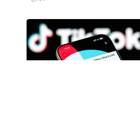
5 Avq / 16:28
Artıq qanun qüvvəyə mindi!-16 yaşadək olan
şəxslər sosial mediada hesab açıb fəaliyyət
göstərə bilməyəcək!
MEDİA
0
0