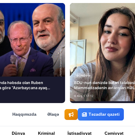
GÜNDƏM
nda həbsdə olan Ruben
BDU-nun dənizdə batan tələbəs
 görə “Azərbaycana ayaq
Məmmədzadənin axtarışları HƏ
ını” dedi və…
NƏTİCƏSİZ QALIB!
6 Avq • 17:12
Haqqımızda
Əlaqə
Təzadlar qazeti
Dünya
Kriminal
İqtisadiyyat
Cəmiyyət