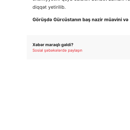
diqqət yetirilib.
Görüşdə Gürcüstanın baş nazir müavini və mü
Xəbər maraqlı gəldi?
Sosial şəbəkələrdə paylaşın