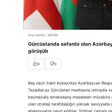
Ana səhifə
/
MEDİA
Gürcüstanda səfərdə olan Azərbayc
görüşüb
0
0
Baş nazir İrakli Kobaxidze Azərbaycan Respub
Tezadlar.az Gürcüstan mediasına istinadla xəb
beynəlxalq əməkdaşlıq məsələləri müzakirə
olan strateji tərəfdaşlığın yüksək səviyyəd
əhəmiyyətini qeyd ediblər. Söhbət zamanı reg