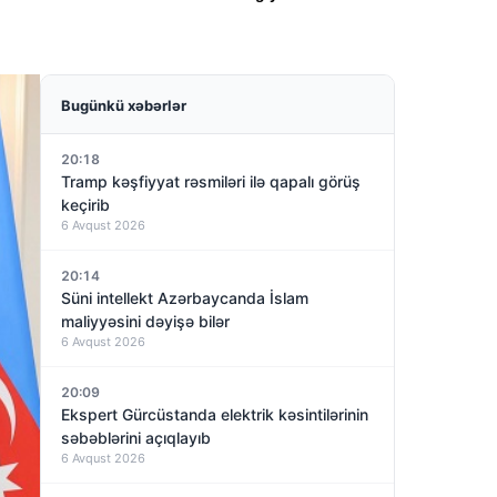
Bugünkü xəbərlər
20:18
Tramp kəşfiyyat rəsmiləri ilə qapalı görüş
keçirib
6 Avqust 2026
20:14
Süni intellekt Azərbaycanda İslam
maliyyəsini dəyişə bilər
6 Avqust 2026
20:09
Ekspert Gürcüstanda elektrik kəsintilərinin
səbəblərini açıqlayıb
6 Avqust 2026