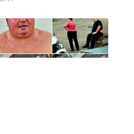
5 Avq / 08:15
Rusiya dronu Xersonda mülki şəxsi öldürmək
istədi, amma…
MEDİA
0
0