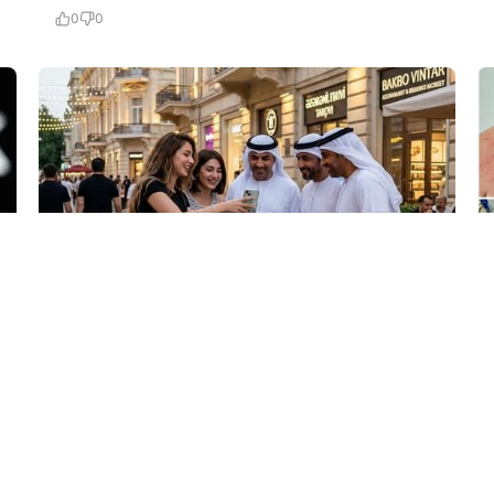
0
0
5 Avq / 10:10
Azərbaycan və ərəb turistləri…
MEDİA
0
0