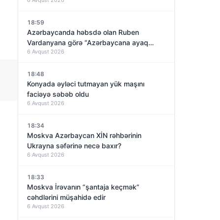
18:59
Azərbaycanda həbsdə olan Ruben
Vardanyana görə “Azərbaycana ayaq
6 Avqust 2026
basmayacağını” dedi və…
18:48
Konyada əyləci tutmayan yük maşını
faciəyə səbəb oldu
6 Avqust 2026
18:34
Moskva Azərbaycan XİN rəhbərinin
Ukrayna səfərinə necə baxır?
6 Avqust 2026
18:33
Moskva İrəvanın “şantaja keçmək”
cəhdlərini müşahidə edir
6 Avqust 2026