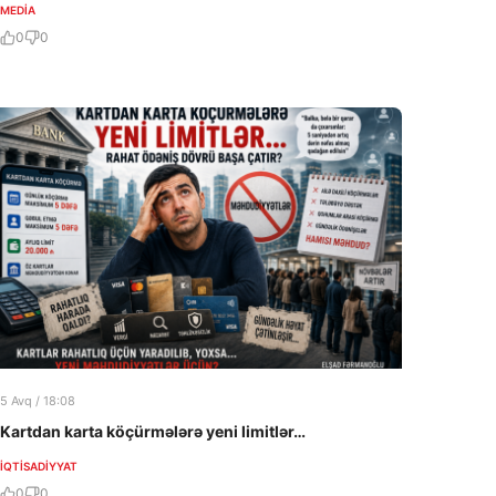
MEDİA
0
0
5 Avq / 18:08
Kartdan karta köçürmələrə yeni limitlər…
İQTISADIYYAT
0
0