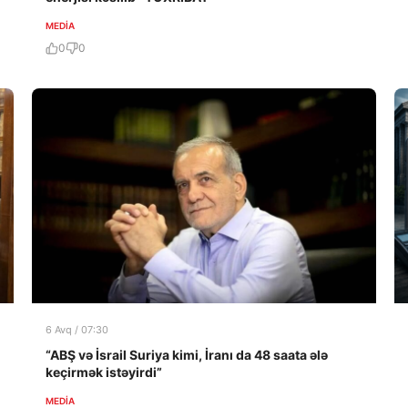
MEDİA
0
0
6 Avq / 07:30
“ABŞ və İsrail Suriya kimi, İranı da 48 saata ələ
keçirmək istəyirdi”
MEDİA