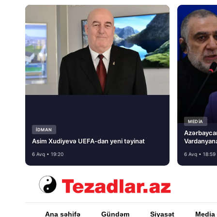
MEDİA
İDMAN
Azərbayca
Asim Xudiyevə UEFA-dan yeni təyinat
Vardanyana
basmayacağ
6 Avq • 19:20
6 Avq • 18:59
Ana səhifə
Gündəm
Siyasət
Media