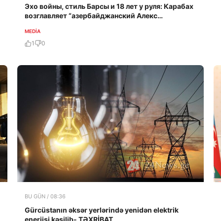
Эхо войны, стиль Барсы и 18 лет у руля: Карабах
возглавляет “азербайджанский Алекс
Фергюсон”
MEDİA
1
0
BU GÜN / 08:36
Gürcüstanın əksər yerlərində yenidən elektrik
enerjisi kəsilib- TƏXRİBAT