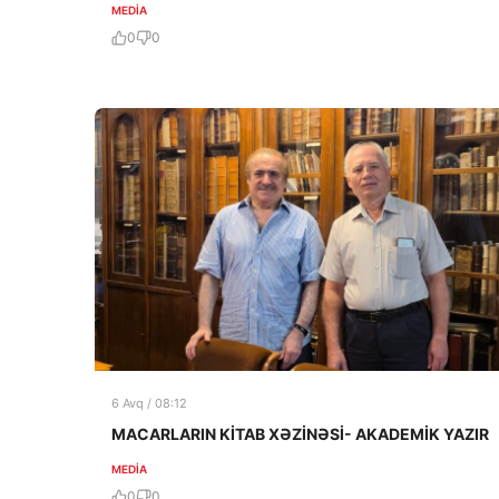
MEDİA
0
0
6 Avq / 08:12
MACARLARIN KİTAB XƏZİNƏSİ- AKADEMİK YAZIR
MEDİA
0
0