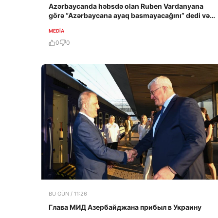
Azərbaycanda həbsdə olan Ruben Vardanyana
görə “Azərbaycana ayaq basmayacağını” dedi və…
MEDİA
0
0
BU GÜN / 11:26
Глава МИД Азербайджана прибыл в Украину