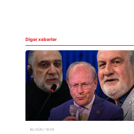
Digər xəbərlər
BU GÜN / 18:59