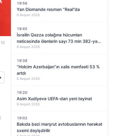
19:56
Yan Diomande rəsmən “Real”da
6 Avqust 2026
19:45
İsrailin Qəzza zolağına hücumları
nəticəsində ölənlərin sayı 73 min 382-yə
:10
6 Avqust 2026
çatıb
19:38
“Holcim Azerbaijan”ın xalis mənfəəti 53 %
artdı
+
6 Avqust 2026
19:20
Asim Xudiyevə UEFA-dan yeni təyinat
6 Avqust 2026
d
19:02
Bakıda bəzi marşrut avtobuslarının hərəkət
sxemi dəyişdirilir
6 Avqust 2026