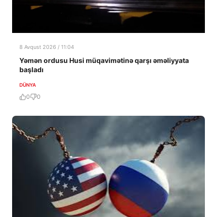
8 Avqust 2026 / 11:04
Yəmən ordusu Husi müqavimətinə qarşı əməliyyata
başladı
DÜNYA
0
0