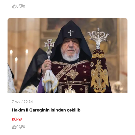
0
0
7 Avq / 20:34
Hakim II Qareginin işindən çəkilib
DÜNYA
0
0