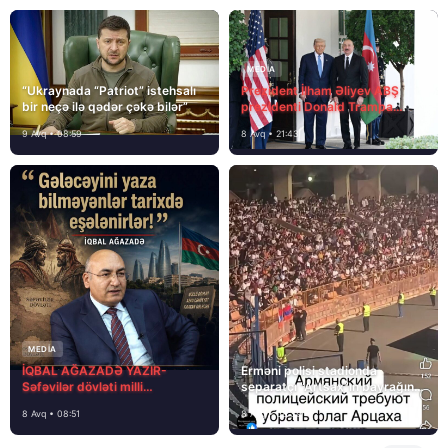
MEDİA
“Ukraynada “Patriot” istehsalı
Prezident İlham Əliyev ABŞ
bir neçə ilə qədər çəkə bilər”
prezidenti Donald Trampa
məktubunda yazıb ki…
9 Avq • 08:59
8 Avq • 21:43
MEDİA
İQBAL AĞAZADƏ YAZIR-
Erməni polisi stadionda
Səfəvilər dövləti milli
separatçı “Artsax”ın bayrağını
dövlətdirmi?
müsadirə etdi və…
8 Avq • 08:51
8 Avq • 08:39