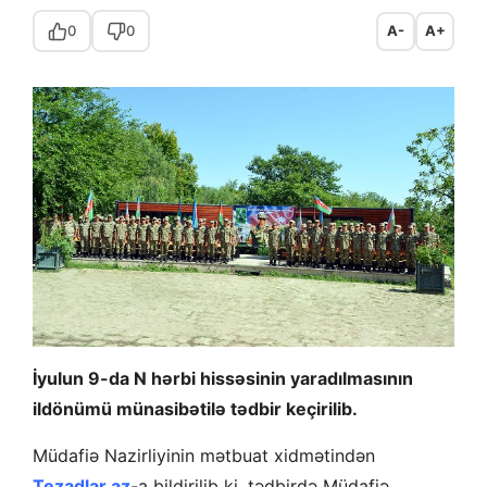
0
0
A-
A+
İyulun 9-da N hərbi hissəsinin yaradılmasının
ildönümü münasibətilə tədbir keçirilib.
Müdafiə Nazirliyinin mətbuat xidmətindən
Tezadlar.az
-a bildirilib ki, tədbirdə Müdafiə