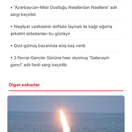
• “Azərbaycan-Misir Dostluğu Nəsillərdən Nəsillərə” adlı
sərgi keçirildi
• Nəqliyat vasitəsinin istifadə təyinatı ilə bağlı sığorta
şirkətini aldadanları bu gözləyir
• Qızıl-gümüş bazarında eniş baş verib
• 2 Fevral-Gənclər Gününə həsr olunmuş “Gələcəyin
gənci” adlı fərdi sərgi keçirilib
Digər xəbərlər