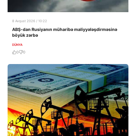
8 Avqust 2026 / 10:22
ABŞ-dan Rusiyanın müharibə maliyyələşdirməsinə
böyük zərbə
DÜNYA
0
0