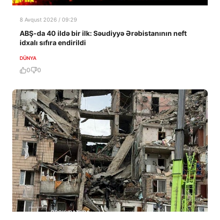
8 Avqust 2026 / 09:29
ABŞ-da 40 ildə bir ilk: Səudiyyə Ərəbistanının neft
idxalı sıfıra endirildi
DÜNYA
0
0