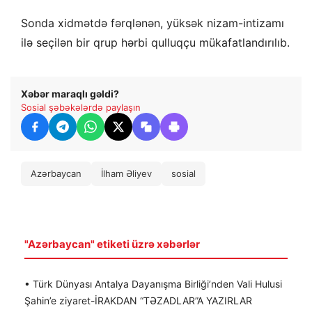
Sonda xidmətdə fərqlənən, yüksək nizam-intizamı
ilə seçilən bir qrup hərbi qulluqçu mükafatlandırılıb.
Xəbər maraqlı gəldi?
Sosial şəbəkələrdə paylaşın
Azərbaycan
İlham Əliyev
sosial
"Azərbaycan" etiketi üzrə xəbərlər
• Türk Dünyası Antalya Dayanışma Birliği’nden Vali Hulusi
Şahin’e ziyaret-İRAKDAN “TƏZADLAR”A YAZIRLAR