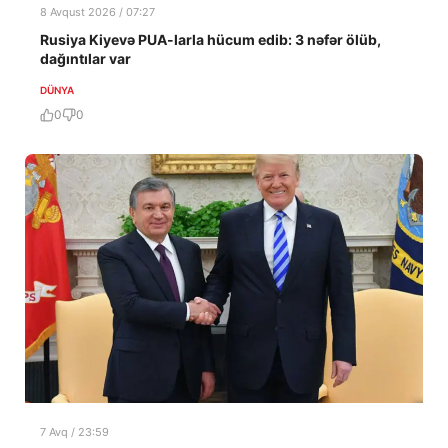
8 Avqust 2026 / 07:27
Rusiya Kiyevə PUA-larla hücum edib: 3 nəfər ölüb,
dağıntılar var
DÜNYA
0
0
7 Avq / 23:59