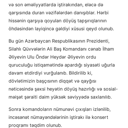
və son əməliyyatlarda iştirakından, eləcə də
qarşısında duran vəzifələrdən danışıblar. Hərbi
hissənin qarşıya qoyulan döyüş tapşırıqlarının
öhdəsindən layiqincə gəldiyi xüsusi qeyd olunub.
Bu gün Azərbaycan Respublikasının Prezidenti,
Silahlı Qüvvələrin Ali Baş Komandanı cənab İlham
Əliyevin Ulu Öndər Heydər Əliyevin ordu
quruculuğu istiqamətində apardığı siyasəti uğurla
davam etdirdiyi vurğulanıb. Bildirilib ki,
dövlətimizin başçısının diqqət və qayğısı
nəticəsində şəxsi heyətin döyüş hazırlığı və sosial-
məişət şəraiti daim yüksək səviyyədə saxlanılıb.
Sonra komandoların nümunəvi çıxışları izlənilib,
incəsənət nümayəndələrinin iştirakı ilə konsert
proqramı təqdim olunub.