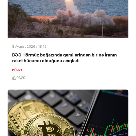
8 Avqust 2026 / 18:15
BƏƏ Hörmüz boğazında gəmilərindən birinə İranın
raket hücumu olduğunu açıqladı
DÜNYA
0
0