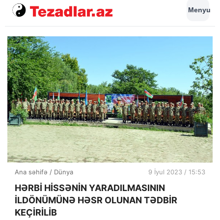
Menyu
Ana səhifə
/
Dünya
9 İyul 2023 / 15:53
HƏRBİ HİSSƏNİN YARADILMASININ
İLDÖNÜMÜNƏ HƏSR OLUNAN TƏDBİR
KEÇİRİLİB