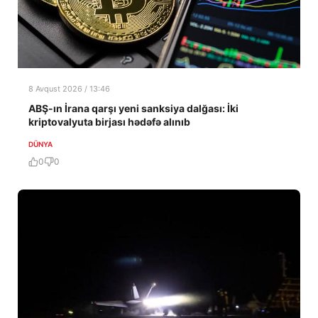
8 Avqust 2026 / 13:46
ABŞ-ın İrana qarşı yeni sanksiya dalğası: İki
kriptovalyuta birjası hədəfə alınıb
DÜNYA
0
0