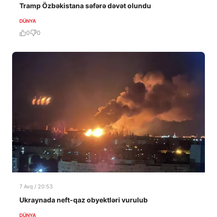
Tramp Özbəkistana səfərə dəvət olundu
DÜNYA
0
0
7 Avq / 20:53
Ukraynada neft-qaz obyektləri vurulub
DÜNYA