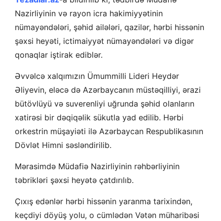
Nazirliyinin və rayon icra hakimiyyətinin
nümayəndələri, şəhid ailələri, qazilər, hərbi hissənin
şəxsi heyəti, ictimaiyyət nümayəndələri və digər
qonaqlar iştirak ediblər.
Əvvəlcə xalqımızın Ümummilli Lideri Heydər
Əliyevin, eləcə də Azərbaycanın müstəqilliyi, ərazi
bütövlüyü və suverenliyi uğrunda şəhid olanların
xatirəsi bir dəqiqəlik sükutla yad edilib. Hərbi
orkestrin müşayiəti ilə Azərbaycan Respublikasının
Dövlət Himni səsləndirilib.
Mərasimdə Müdafiə Nazirliyinin rəhbərliyinin
təbrikləri şəxsi heyətə çatdırılıb.
Çıxış edənlər hərbi hissənin yaranma tarixindən,
keçdiyi döyüş yolu, o cümlədən Vətən müharibəsi