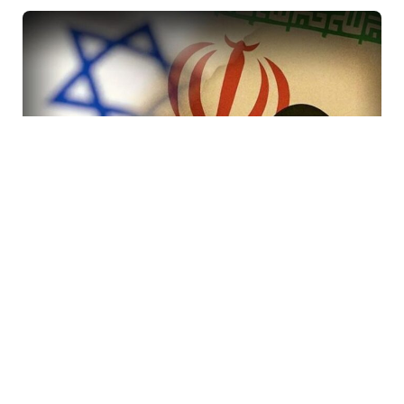
7 Avq / 19:47
İranda rejimi devirmək planı iflasa uğradı! İsraildə bir
çox Mossad rəsmisi işdən çıxarıldı
DÜNYA
0
0