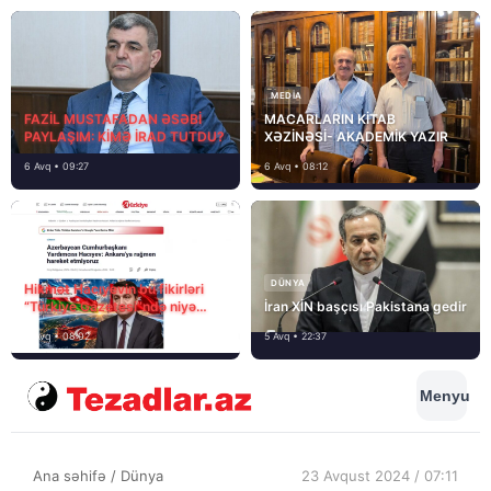
MEDİA
FAZİL MUSTAFADAN ƏSƏBİ
MACARLARIN KİTAB
PAYLAŞIM: KİMƏ İRAD TUTDU?
XƏZİNƏSİ- AKADEMİK YAZIR
6 Avq • 09:27
6 Avq • 08:12
DÜNYA
Hikmət Hacıyevin bu fikirləri
“Türkiye Gazetesi”ndə niyə
İran XİN başçısı Pakistana gedir
təhrif edilib?
6 Avq • 08:02
5 Avq • 22:37
Menyu
Ana səhifə
/
Dünya
23 Avqust 2024 / 07:11