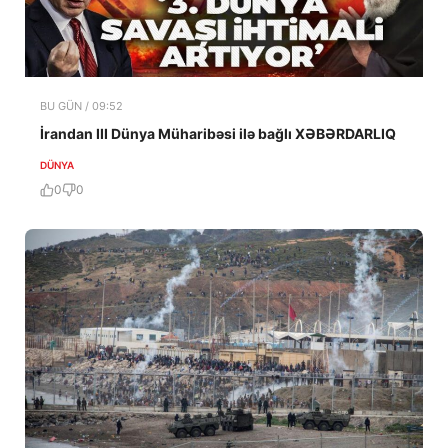
BU GÜN / 09:52
İrandan III Dünya Müharibəsi ilə bağlı XƏBƏRDARLIQ
DÜNYA
0
0