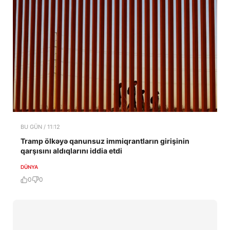
BU GÜN / 11:12
Tramp ölkəyə qanunsuz immiqrantların girişinin
qarşısını aldıqlarını iddia etdi
DÜNYA
0
0