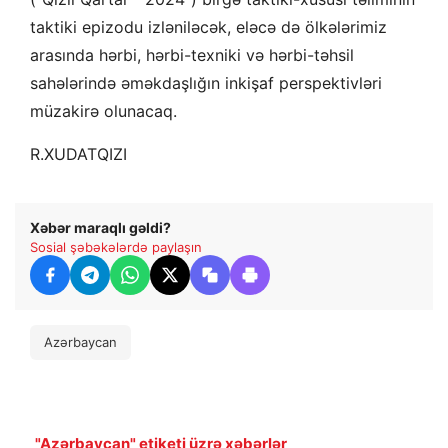
taktiki epizodu izləniləcək, eləcə də ölkələrimiz
arasında hərbi, hərbi-texniki və hərbi-təhsil
sahələrində əməkdaşlığın inkişaf perspektivləri
müzakirə olunacaq.
R.XUDATQIZI
Xəbər maraqlı gəldi?
Sosial şəbəkələrdə paylaşın
Azərbaycan
"Azərbaycan" etiketi üzrə xəbərlər