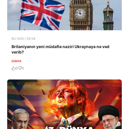
BU GÜN / 09:58
Britaniyanın yeni müdafiə naziri Ukraynaya nə vəd
verib?
DÜNYA
0
0