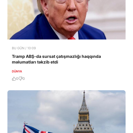
BU GÜN / 10:09
Tramp ABŞ-da sursat çatışmazlığı haqqında
məlumatları təkzib etdi
DÜNYA
0
0