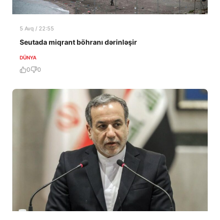
5 Avq / 22:55
Seutada miqrant böhranı dərinləşir
DÜNYA
0
0