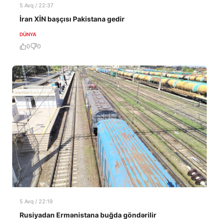
5 Avq / 22:37
İran XİN başçısı Pakistana gedir
DÜNYA
0
0
5 Avq / 22:19
Rusiyadan Ermənistana buğda göndərilir