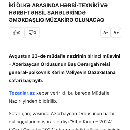
İKİ ÖLKƏ ARASINDA HƏRBİ-TEXNİKİ VƏ
HƏRBİ-TƏHSİL SAHƏLƏRİNDƏ
ƏMƏKDAŞLIQ MÜZAKİRƏ OLUNACAQ
0
0
A-
A+
Avqustun 23-də müdafiə nazirinin birinci müavini
– Azərbaycan Ordusunun Baş Qərargah rəisi
general-polkovnik Kərim Vəliyevin Qazaxıstana
səfəri başlayıb.
Tezadlar.az
xəbər verir ki, bu barədə Müdafiə
Nazirliyindən bildirilib.
Səfər çərçivəsində Azərbaycan Ordusunun hərbi
qulluqçularının iştirak etdiyi “Altın Kıran – 2024”
(“Qızıl Qartal – 2024”) birgə taktiki-xüsusi təliminin