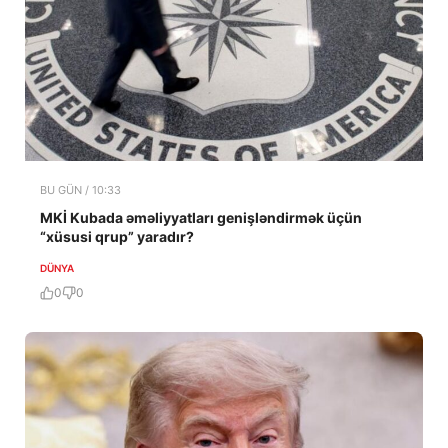
BU GÜN / 10:33
MKİ Kubada əməliyyatları genişləndirmək üçün
“xüsusi qrup” yaradır?
DÜNYA
0
0