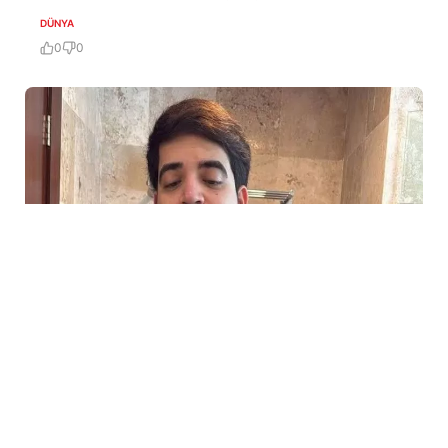
DÜNYA
0
0
5 Avq / 21:26
TikTok canlı yayımında güllələndi
DÜNYA