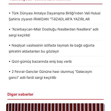
• Türk Dünyası Antalya Dayanışma Birliği’nden Vali Hulusi
Şahin’e ziyaret-İRAKDAN “TƏZADLAR”A YAZIRLAR
• “Azərbaycan-Misir Dostluğu Nəsillərdən Nəsillərə” adlı
sərgi keçirildi
• Nəqliyat vasitəsinin istifadə təyinatı ilə bağlı sığorta
şirkətini aldadanları bu gözləyir
• Qızıl-gümüş bazarında eniş baş verib
• 2 Fevral-Gənclər Gününə həsr olunmuş “Gələcəyin
gənci” adlı fərdi sərgi keçirilib
Digər xəbərlər