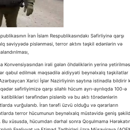
blikasının İran İslam Respublikasındakı Səfirliyinə qarşı
q səviyyədə pislənməsi, terror aktını təşkil edənlərin və
alandırılması,
Konvensiyasından irəli gələn öhdəliklərin yerinə yetirilməs
lər qəbul edilmək məqsədilə aidiyyəti beynəlxalq təşkilatlar
Azərbaycan Xarici İşlər Nazirliyinin saytına istinadla bildirir k
ədər səfirliyimizə qarşı silahlı hücum ayrı-ayrılıqda 100-ə
 katiblikləri tərəfindən pislənib və bu aktı törədənlərin
tlarda vurğulanıb. İran tərəfi üzvü olduğu və qərarların
latlarda terror hücumunun beynəlxalq müstəvidə geniş şəkil
şıb. Bu xüsusda, hücumdan dərhal sonra Qoşulmama Hərəkatı
şılıqlı Fəaliyyət və Etimad Tədbirləri üzrə Müşavirəyə (AQE