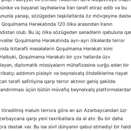
ike və bəyanat layihələrinə İran tərəfi etiraz edib və bu
bununla yanaşı, sözügedən təşkilatlarda öz mövqeyinə dəst
ə, Qoşulmama Hərəkatında 120 ölkə arasından İranın
ndistan olub. Bu üç ölkə sözügedən sənədlərin qəbuluna qar
vvəllər Qoşulmama Hərəkatında ayrı-ayrı ölkələrdə terror
ında ikitərəfli məsələlərin Qoşulmama Hərəkatı kimi
. Halbuki, Qoşulmama Hərəkatı bir çox hallarda üzv
sləyən, diplomatik missiyaların mühafizəsinə vurğu edən bir
xribatçı addımını pisləyir və beynəlxalq öhdəliklərinə riayət
an tərəfi səfirliyinə qarşı terror aktının geniş şəkildə
alandırılması üçün bütün müvafiq beynəlxalq platformalarda
ində törədilmiş məlum terrora görə ən azı Azərbaycandan üzr
zərbaycana qarşı yeni təxribatlara da əl atır. Bu bir daha
ora dəstək var. Bu isə sivil dünyanın qəbul etmədiyi bir haldı