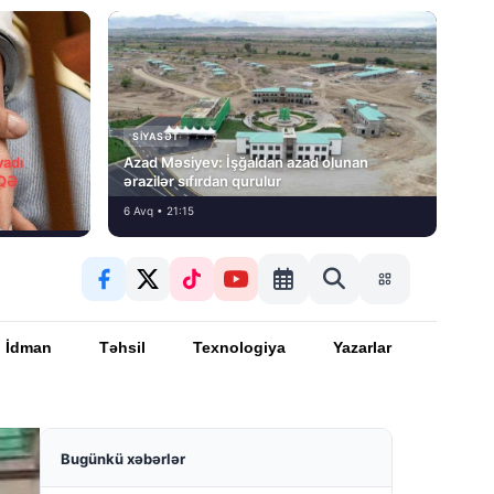
SIYASƏT
vadı
Azad Məsiyev: İşğaldan azad olunan
İQƏ
ərazilər sıfırdan qurulur
6 Avq • 21:15
İdman
Təhsil
Texnologiya
Yazarlar
Bugünkü xəbərlər