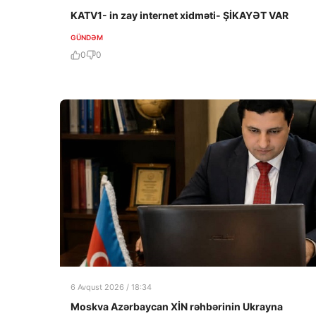
KATV1- in zay internet xidməti- ŞİKAYƏT VAR
GÜNDƏM
0
0
6 Avqust 2026 / 18:34
Moskva Azərbaycan XİN rəhbərinin Ukrayna