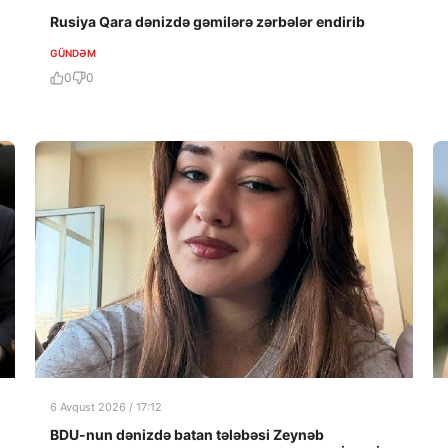
Rusiya Qara dənizdə gəmilərə zərbələr endirib
GÜNDƏM
0
0
6 Avqust 2026 / 17:12
BDU-nun dənizdə batan tələbəsi Zeynəb