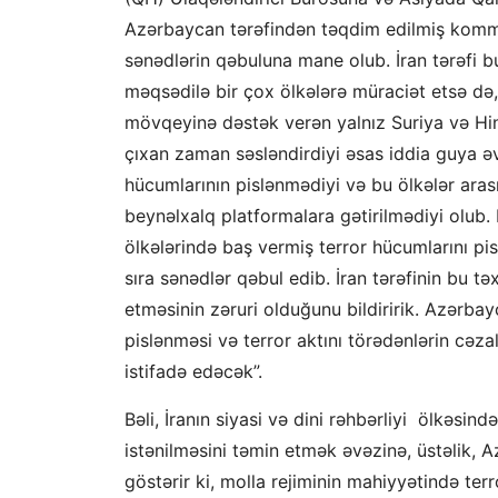
Azərbaycan tərəfindən təqdim edilmiş kommün
sənədlərin qəbuluna mane olub. İran tərəfi 
məqsədilə bir çox ölkələrə müraciət etsə d
mövqeyinə dəstək verən yalnız Suriya və Hi
çıxan zaman səsləndirdiyi əsas iddia guya ə
hücumlarının pislənmədiyi və bu ölkələr aras
beynəlxalq platformalara gətirilmədiyi olub
ölkələrində baş vermiş terror hücumlarını pi
sıra sənədlər qəbul edib. İran tərəfinin bu tə
etməsinin zəruri olduğunu bildiririk. Azərbayc
pislənməsi və terror aktını törədənlərin cəz
istifadə edəcək”.
Bəli, İranın siyasi və dini rəhbərliyi ölkəs
istənilməsini təmin etmək əvəzinə, üstəlik, A
göstərir ki, molla rejiminin mahiyyətində terr