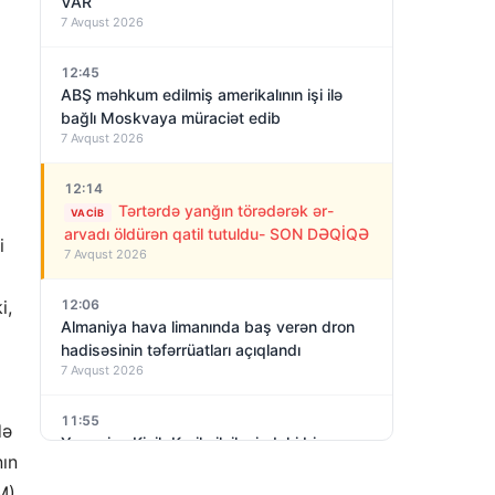
VAR
7 Avqust 2026
12:45
ABŞ məhkum edilmiş amerikalının işi ilə
bağlı Moskvaya müraciət edib
7 Avqust 2026
12:14
Tərtərdə yanğın törədərək ər-
VACIB
arvadı öldürən qatil tutuldu- SON DƏQİQƏ
i
7 Avqust 2026
i,
12:06
Almaniya hava limanında baş verən dron
hadisəsinin təfərrüatları açıqlandı
7 Avqust 2026
11:55
də
Yaponiya Kiçik Kuril silsiləsindəki bir
nın
adanın Zorgenin adını daşımasını
7 Avqust 2026
araşdıracaq
M)