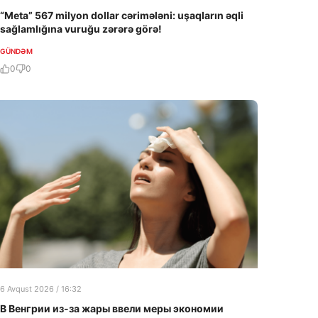
“Meta” 567 milyon dollar cərimələni: uşaqların əqli
sağlamlığına vuruğu zərərə görə!
GÜNDƏM
0
0
6 Avqust 2026 / 16:32
В Венгрии из-за жары ввели меры экономии