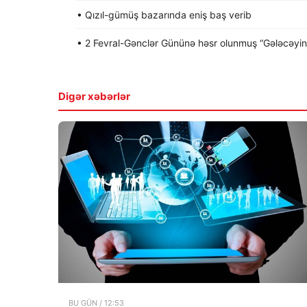
• Qızıl-gümüş bazarında eniş baş verib
• 2 Fevral-Gənclər Gününə həsr olunmuş “Gələcəyin gə
Digər xəbərlər
BU GÜN / 12:53