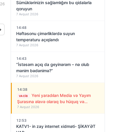
Sümüklərinizin sağlamlığını bu qidalarla
:26
qoruyun
7 Avqust 2026
14:48
+
Həftəsonu çimərliklərdə suyun
temperaturu açıqlandı
7 Avqust 2026
14:43
“İstəsəm açıq da geyinərəm – nə olub
mənim bədənimə?”
7 Avqust 2026
14:38
Yeni yaradılan Media və Yayım
VACIB
Şurasına əlavə olaraq bu hüquq və
7 Avqust 2026
vəzifələr də verilib
12:53
KATV1- in zay internet xidməti- ŞİKAYƏT