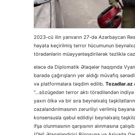
2023-cü ilin yanvarın 27-də Azərbaycan Respu
həyata keçirilmiş terror hücumunun beynəlxal
törədənlərin müəyyənləşdirilərək tezliklə cəz
eləcə də Diplomatik Əlaqələr haqqında Vyana 
barədə çağırışların yer aldığı müvafiq sənəd
və platformalara təqdim edilib.
Tezadlar.az
“…sözügedən terror aktı törədiləndən indiyə q
yaxın ölkə və bir sıra beynəlxalq təşkilatların
cəzalandırılmasının zəruriliyi verilmiş bəyana
konsensusla qəbul edildiyi beynəlxalq təşki
ifşa olunmasının qarşısının alınmasına çalı
(QH) Əlaqələndirici Bürosuna və Asiyada Qar