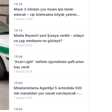
15:25
Mask 3 mindən çox insanı işlə təmin
edəcək – cip istehsalına böyük yatırım
7 Avqust 2026
qoyur
15:14
Media Reyestri yeni Şuraya verildi – onlayn
və çap mediasını nə gözləyir?
7 Avqust 2026
15:06
“Azeri Light” neftinin qiymətində qəfil artım
baş verdi
7 Avqust 2026
15:04
Minatəmizləmə Agentliyi 5 avtombilə 500
min manatdan çox vəsait xərcləyəcək –
7 Avqust 2026
TENDER
14:55