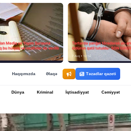
ılan Media və Yayım Şurasına
Tərtərdə yanğın törədərək ər-ar
q bu hüquq və vəzifələr də verilib
öldürən qatil tutuldu- SON DƏQ
7 Avq • 12:14
Haqqımızda
Əlaqə
Təzadlar qazeti
Dünya
Kriminal
İqtisadiyyat
Cəmiyyət