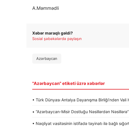
A.Məmmədli
Xəbər maraqlı gəldi?
Sosial şəbəkələrdə paylaşın
Azərbaycan
"Azərbaycan" etiketi üzrə xəbərlər
• Türk Dünyası Antalya Dayanışma Birliği’nden Va
• “Azərbaycan-Misir Dostluğu Nəsillərdən Nəsillərə” a
• Nəqliyat vasitəsinin istifadə təyinatı ilə bağlı sığo