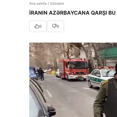
Ana səhifə
/
Gündəm
İRANIN AZƏRBAYCANA QARŞI BU 
0
0