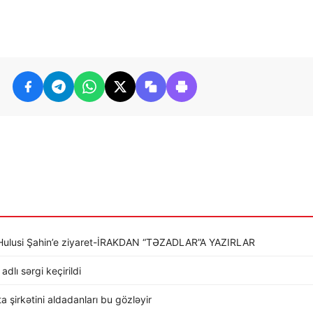
li Hulusi Şahin’e ziyaret-İRAKDAN “TƏZADLAR”A YAZIRLAR
dlı sərgi keçirildi
rta şirkətini aldadanları bu gözləyir