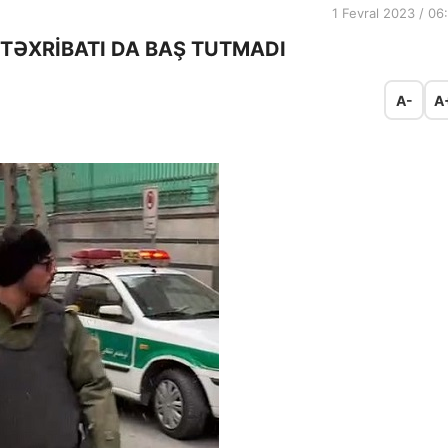
1 Fevral 2023 / 06
TƏXRİBATI DA BAŞ TUTMADI
A-
A