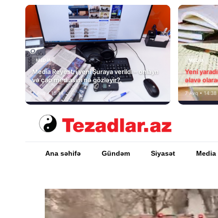
MEDİA
MEDİA
Media Reyestri yeni Şuraya verildi – onlayn
Yeni yarad
və çap mediasını nə gözləyir?
əlavə olara
7 Avq • 15:14
7 Avq • 14:38
Ana səhifə
Gündəm
Siyasət
Media