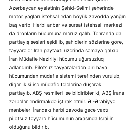
Azərbaycan əyalətinin Şəhid-Səlimi şəhərində
motor yağları istehsal edən böyük zavodda yanğın
baş verib. Hərbi anbar və sursat istehsalı mərkəzi
də dronların hücumuna məruz qalıb. Tehranda da
partlayış səsləri eşidilib, şahidlərin sözlərinə görə,
təyyarələr İran paytaxtı üzərində səmaya qalxıb.
İran Müdafiə Nazirliyi hücumu uğursuzluq
adlandırıb. Pilotsuz təyyarələrdən biri hava
hücumundan müdafiə sistemi tərəfindən vurulub,
digər ikisi isə müdafiə tələlərinə düşərək
partlayıb. ABŞ rəsmiləri isə bildiriblər ki, ABŞ İrana
zərbələr endirməkdə iştirak etmir. Əl-Ərəbiyyə
mənbələri İrandakı hərbi zavoda gecə vaxtı
pilotsuz təyyarə hücumunun arxasında İsrailin
olduğunu bildirib.