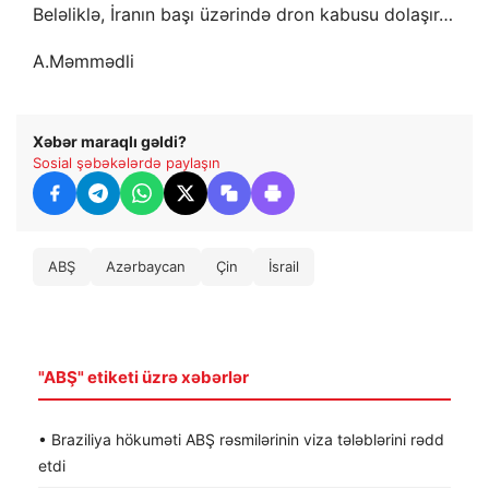
Beləliklə, İranın başı üzərində dron kabusu dolaşır…
A.Məmmədli
Xəbər maraqlı gəldi?
Sosial şəbəkələrdə paylaşın
ABŞ
Azərbaycan
Çin
İsrail
"ABŞ" etiketi üzrə xəbərlər
• Braziliya hökuməti ABŞ rəsmilərinin viza tələblərini rədd
etdi