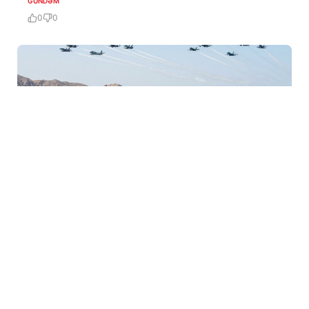
GÜNDƏM
0
0
5 Avq / 06:31
ABŞ Hörmüz boğazından minlərhlə gəminin
keçməsini təmin edib
GÜNDƏM
0
0