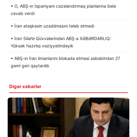
• O, ABŞ-ın İspaniyanı cəzalandırmaq planlarına belə
cavab verdi
• İran atəşkəsin uzadılmasını tələb etmədi
• İran Silahlı Qüvvələrindən ABŞ-a XƏBƏRDARLIQ:
Yüksək hazırlıq vəziyyətindəyik
• ABŞ-ın İran limanlarını blokada etməsi səbəbindən 27
gəmi geri qaytarılıb
Digər xəbərlər