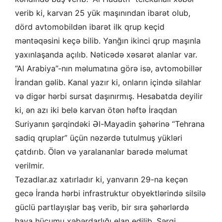
verib ki, karvan 25 yük maşınından ibarət olub,
dörd avtomobildən ibarət ilk qrup keçid
məntəqəsini keçə bilib. Yanğın ikinci qrup maşınla
yaxınlaşanda açılıb. Nəticədə xəsarət alanlar var.
“Al Arabiya”-nın məlumatına görə isə, avtomobillər
İrandan gəlib. Kanal yazır ki, onların içində silahlar
və digər hərbi sursat daşınırmış. Hesabatda deyilir
ki, ən azı iki belə karvan ötən həftə İraqdan
Suriyanın şərqindəki Əl-Mayadin şəhərinə “Tehrana
sadiq qruplar” üçün nəzərdə tutulmuş yükləri
çatdırıb. Ölən və yaralananlar barədə məlumat
verilmir.
Tezadlar.az xatırladır ki, yanvarın 29-na keçən
gecə İranda hərbi infrastruktur obyektlərində silsilə
güclü partlayışlar baş verib, bir sıra şəhərlərdə
hava hücumu xəbərdarlığı elan edilib. Şərqi