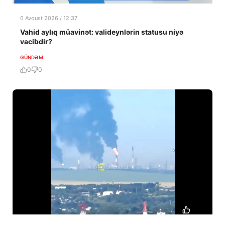
6 Avqust 2026 / 12:37
Vahid aylıq müavinət: valideynlərin statusu niyə
vacibdir?
GÜNDƏM
0
0