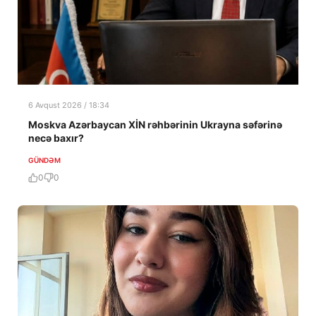
6 Avqust 2026 / 18:34
Moskva Azərbaycan XİN rəhbərinin Ukrayna səfərinə
necə baxır?
GÜNDƏM
0
0