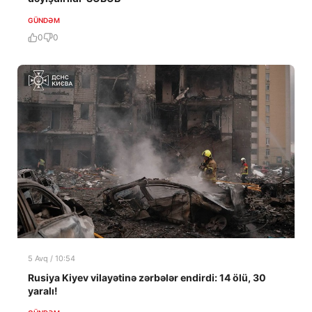
GÜNDƏM
0
0
5 Avq / 10:54
Rusiya Kiyev vilayətinə zərbələr endirdi: 14 ölü, 30
yaralı!