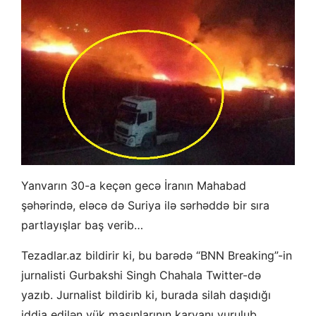
Yanvarın 30-a keçən gecə İranın Mahabad
şəhərində, eləcə də Suriya ilə sərhəddə bir sıra
partlayışlar baş verib…
Tezadlar.az bildirir ki, bu barədə “BNN Breaking”-in
jurnalisti Gurbakshi Singh Chahala Twitter-də
yazıb. Jurnalist bildirib ki, burada silah daşıdığı
iddia edilən yük maşınlarının karvanı vurulub.