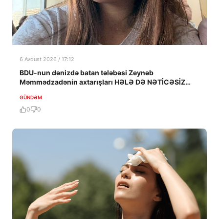
6 Avqust 2026 / 17:12
BDU-nun dənizdə batan tələbəsi Zeynəb
Məmmədzadənin axtarışları HƏLƏ DƏ NƏTİCƏSİZ
QALIB!
GÜNDƏM
0
0