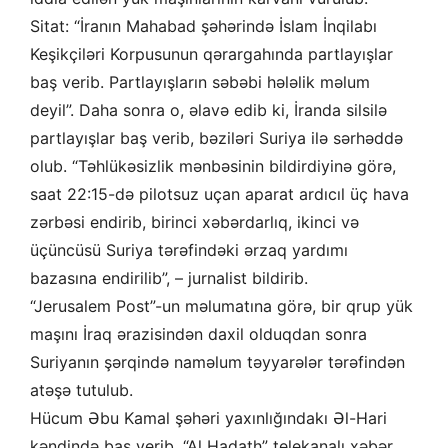
Sitat: “İranın Mahabad şəhərində İslam İnqilabı
Keşikçiləri Korpusunun qərargahında partlayışlar
baş verib. Partlayışların səbəbi hələlik məlum
deyil”. Daha sonra o, əlavə edib ki, İranda silsilə
partlayışlar baş verib, bəziləri Suriya ilə sərhəddə
olub. “Təhlükəsizlik mənbəsinin bildirdiyinə görə,
saat 22:15-də pilotsuz uçan aparat ardıcıl üç hava
zərbəsi endirib, birinci xəbərdarlıq, ikinci və
üçüncüsü Suriya tərəfindəki ərzaq yardımı
bazasına endirilib”, – jurnalist bildirib.
“Jerusalem Post”-un məlumatına görə, bir qrup yük
maşını İraq ərazisindən daxil olduqdan sonra
Suriyanın şərqində naməlum təyyarələr tərəfindən
atəşə tutulub.
Hücum Əbu Kamal şəhəri yaxınlığındakı Əl-Hari
kəndində baş verib. “Al Hadath” telekanalı xəbər