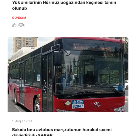
Yük əmilərinin Hörmüz boğazından keçməsi təmin
olunub
GÜNDƏM
0
0
5 Avq / 17:24
Bakıda bnu avtobus marşrutunun hərəkət sxemi
dəyişdirildi-SƏBƏB