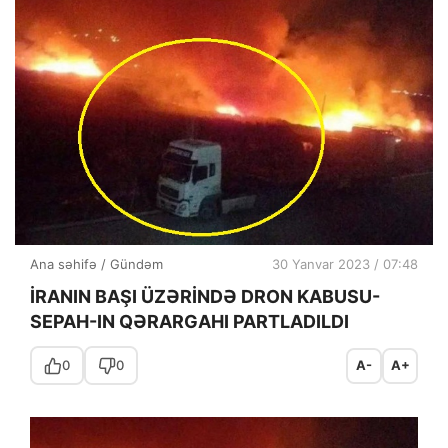
Ana səhifə
/
Gündəm
30 Yanvar 2023 / 07:48
İRANIN BAŞI ÜZƏRİNDƏ DRON KABUSU-
SEPAH-IN QƏRARGAHI PARTLADILDI
0
0
A-
A+