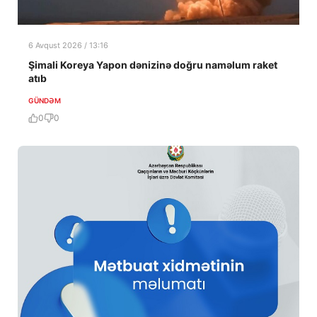
6 Avqust 2026 / 13:16
Şimali Koreya Yapon dənizinə doğru naməlum raket
atıb
GÜNDƏM
0
0