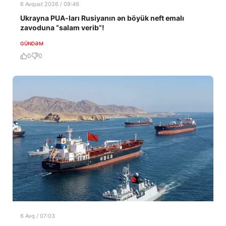
6 Avqust 2026 / 09:46
Ukrayna PUA-ları Rusiyanın ən böyük neft emalı
zavoduna “salam verib”!
GÜNDƏM
0
0
6 Avq / 07:03