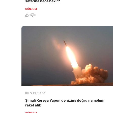
səfərinə necə baxır?
GÜNDƏM
0
0
BU GÜN / 13:16
Şimali Koreya Yapon dənizinə doğru naməlum
raket atıb
GÜNDƏM