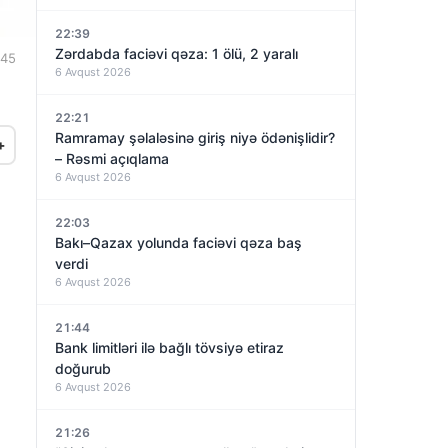
22:39
Zərdabda faciəvi qəza: 1 ölü, 2 yaralı
:45
6 Avqust 2026
22:21
Ramramay şəlaləsinə giriş niyə ödənişlidir?
+
– Rəsmi açıqlama
6 Avqust 2026
22:03
Bakı–Qazax yolunda faciəvi qəza baş
verdi
6 Avqust 2026
21:44
Bank limitləri ilə bağlı tövsiyə etiraz
doğurub
6 Avqust 2026
21:26