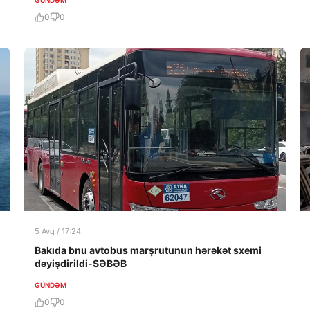
0
0
5 Avq / 17:24
Bakıda bnu avtobus marşrutunun hərəkət sxemi
dəyişdirildi-SƏBƏB
GÜNDƏM
0
0