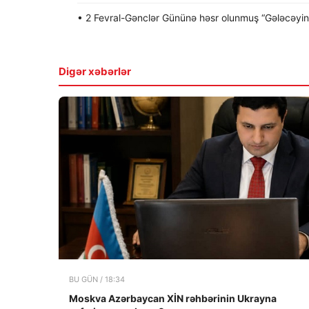
• 2 Fevral-Gənclər Gününə həsr olunmuş “Gələcəyin gə
Digər xəbərlər
BU GÜN / 18:34
Moskva Azərbaycan XİN rəhbərinin Ukrayna