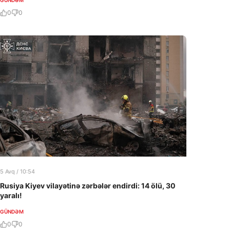
0
0
5 Avq / 10:54
Rusiya Kiyev vilayətinə zərbələr endirdi: 14 ölü, 30
yaralı!
GÜNDƏM
0
0