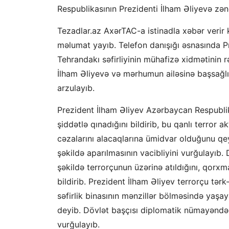
Respublikasının Prezidenti İlham Əliyevə z
Tezadlar.az AxərTAC-a istinadla xəbər verir
məlumat yayıb. Telefon danışığı əsnasında P
Tehrandakı səfirliyinin mühafizə xidmətinin 
İlham Əliyevə və mərhumun ailəsinə başsağlığ
arzulayıb.
Prezident İlham Əliyev Azərbaycan Respublikas
şiddətlə qınadığını bildirib, bu qanlı terror ak
cəzalarını alacaqlarına ümidvar olduğunu qey
şəkildə aparılmasının vacibliyini vurğulayıb. 
şəkildə terrorçunun üzərinə atıldığını, qorxma
bildirib. Prezident İlham Əliyev terrorçu tərk
səfirlik binasının mənzillər bölməsində yaşay
deyib. Dövlət başçısı diplomatik nümayəndəlik
vurğulayıb.