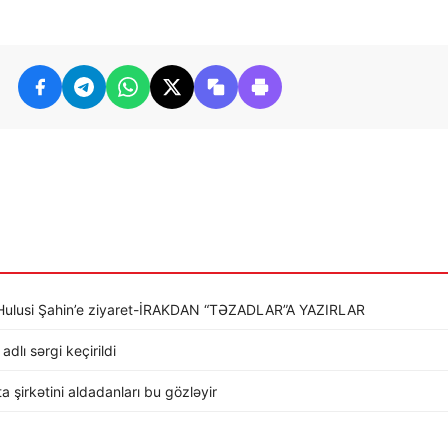
li Hulusi Şahin’e ziyaret-İRAKDAN “TƏZADLAR”A YAZIRLAR
dlı sərgi keçirildi
rta şirkətini aldadanları bu gözləyir