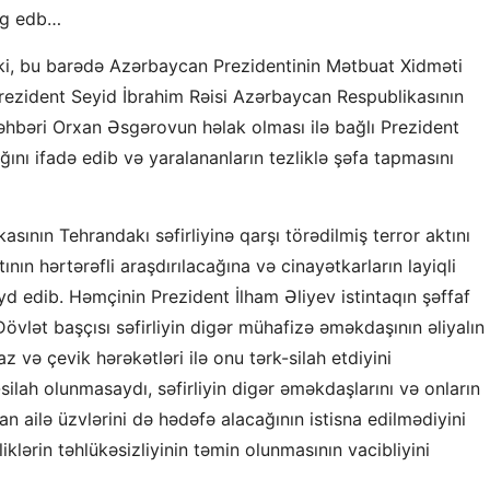
əng edb…
 ki, bu barədə Azərbaycan Prezidentinin Mətbuat Xidməti
rezident Seyid İbrahim Rəisi Azərbaycan Respublikasının
rəhbəri Orxan Əsgərovun həlak olması ilə bağlı Prezident
ını ifadə edib və yaralananların tezliklə şəfa tapmasını
ının Tehrandakı səfirliyinə qarşı törədilmiş terror aktını
tının hərtərəfli araşdırılacağına və cinayətkarların layiqli
d edib. Həmçinin Prezident İlham Əliyev istintaqın şəffaf
Dövlət başçısı səfirliyin digər mühafizə əməkdaşının əliyalın
z və çevik hərəkətləri ilə onu tərk-silah etdiyini
-silah olunmasaydı, səfirliyin digər əməkdaşlarını və onların
an ailə üzvlərini də hədəfə alacağının istisna edilmədiyini
lərin təhlükəsizliyinin təmin olunmasının vacibliyini