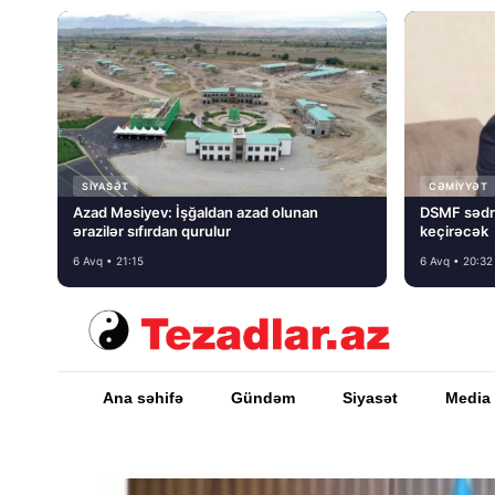
SIYASƏT
CƏMIYYƏT
Azad Məsiyev: İşğaldan azad olunan
DSMF sədr
ərazilər sıfırdan qurulur
keçirəcək
6 Avq • 21:15
6 Avq • 20:32
Ana səhifə
Gündəm
Siyasət
Media