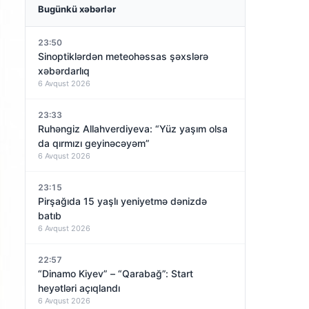
Bugünkü xəbərlər
23:50
Sinoptiklərdən meteohəssas şəxslərə
xəbərdarlıq
6 Avqust 2026
23:33
Ruhəngiz Allahverdiyeva: “Yüz yaşım olsa
da qırmızı geyinəcəyəm”
6 Avqust 2026
23:15
Pirşağıda 15 yaşlı yeniyetmə dənizdə
batıb
6 Avqust 2026
22:57
“Dinamo Kiyev” – “Qarabağ”: Start
heyətləri açıqlandı
6 Avqust 2026