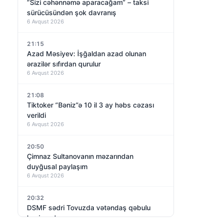
“Sizi cəhənnəmə aparacağam” – taksi
sürücüsündən şok davranış
6 Avqust 2026
21:15
Azad Məsiyev: İşğaldan azad olunan
ərazilər sıfırdan qurulur
6 Avqust 2026
21:08
Tiktoker “Bəniz”ə 10 il 3 ay həbs cəzası
verildi
6 Avqust 2026
20:50
Çimnaz Sultanovanın məzarından
duyğusal paylaşım
6 Avqust 2026
20:32
DSMF sədri Tovuzda vətəndaş qəbulu
keçirəcək