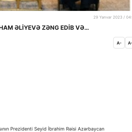
29 Yanvar 2023 / 04
İLHAM ƏLİYEVƏ ZƏNG EDİB VƏ…
A-
A
ının Prezidenti Seyid İbrahim Rəisi Azərbaycan