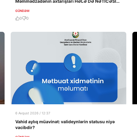
Məmmədzadənin axtarışları HƏLƏ DƏ NƏTİCƏSİZ
QALIB!
GÜNDƏM
0
0
6 Avqust 2026 / 12:37
Vahid aylıq müavinət: valideynlərin statusu niyə
vacibdir?
GÜNDƏM