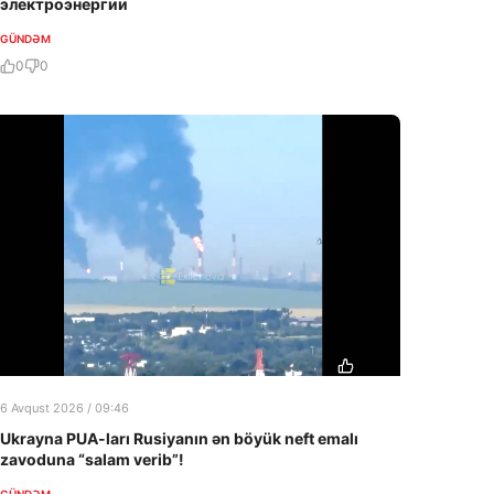
электроэнергии
GÜNDƏM
0
0
6 Avqust 2026 / 09:46
Ukrayna PUA-ları Rusiyanın ən böyük neft emalı
zavoduna “salam verib”!
GÜNDƏM