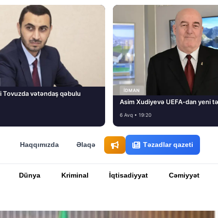
İDMAN
i Tovuzda vətəndaş qəbulu
Asim Xudiyevə UEFA-dan yeni tə
6 Avq • 19:20
Haqqımızda
Əlaqə
Təzadlar qazeti
Dünya
Kriminal
İqtisadiyyat
Cəmiyyət