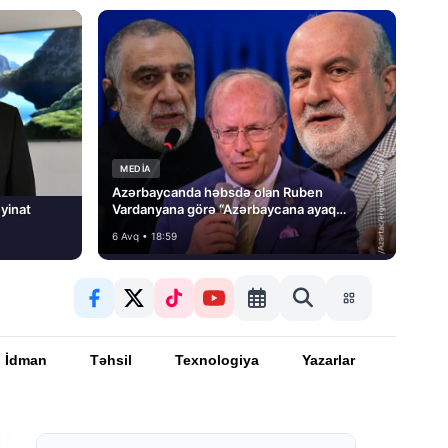
MEDİA
Azərbaycanda həbsdə olan Ruben
yinat
Vardanyana görə “Azərbaycana ayaq
basmayacağını” dedi və…
6 Avq • 18:59
İdman
Təhsil
Texnologiya
Yazarlar