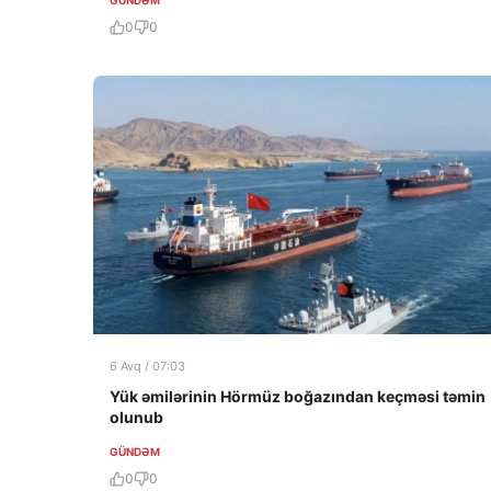
0
0
6 Avq / 07:03
Yük əmilərinin Hörmüz boğazından keçməsi təmin
olunub
GÜNDƏM
0
0