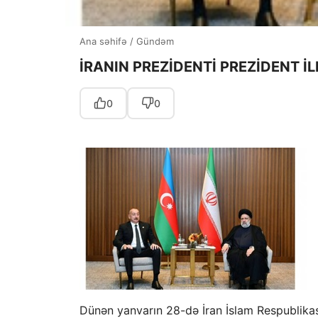
Ana səhifə
/
Gündəm
İRANIN PREZİDENTİ PREZİDENT 
0
0
Dünən yanvarın 28-də İran İslam Respublikas