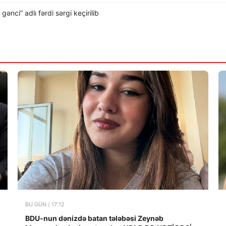
nci” adlı fərdi sərgi keçirilib
BU GÜN / 17:12
BDU-nun dənizdə batan tələbəsi Zeynəb