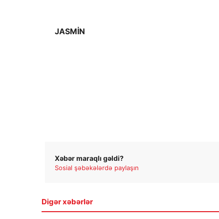
JASMİN
Xəbər maraqlı gəldi?
Sosial şəbəkələrdə paylaşın
Digər xəbərlər