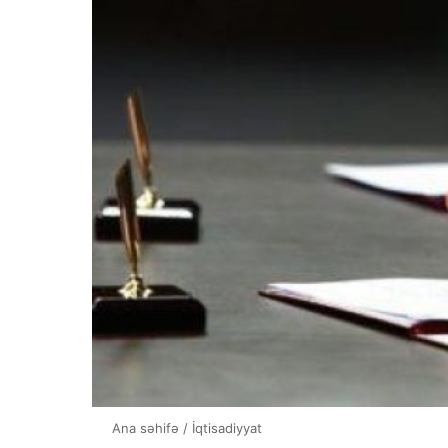
Ana səhifə
/
İqtisadiyyat