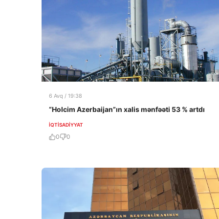
6 Avq / 19:38
“Holcim Azerbaijan”ın xalis mənfəəti 53 % artdı
İQTISADIYYAT
0
0