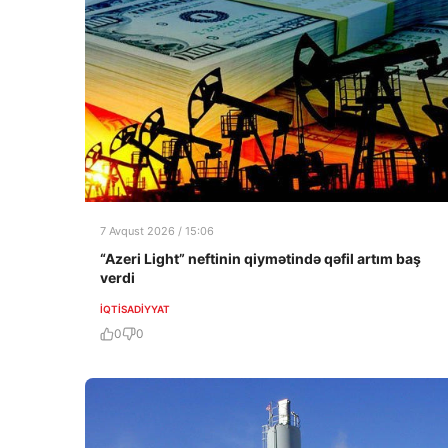
7 Avqust 2026 / 15:06
“Azeri Light” neftinin qiymətində qəfil artım baş
verdi
İQTISADIYYAT
0
0