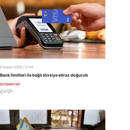
6 Avqust 2026 / 21:44
Bank limitləri ilə bağlı tövsiyə etiraz doğurub
İQTISADIYYAT
0
0