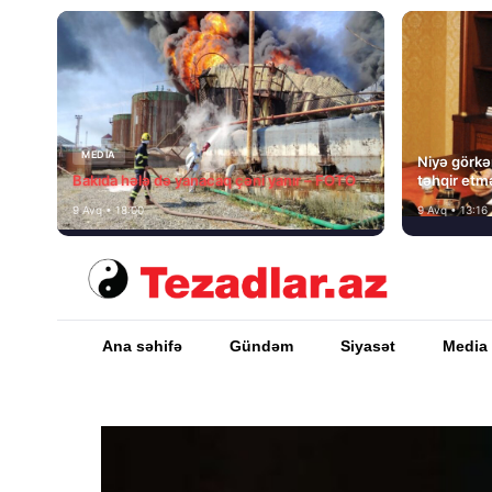
MEDİA
Niyə görkəm
Bakıda hələ də yanacaq çəni yanır – FOTO
təhqir etm
9 Avq • 18:00
9 Avq • 13:16
Ana səhifə
Gündəm
Siyasət
Media