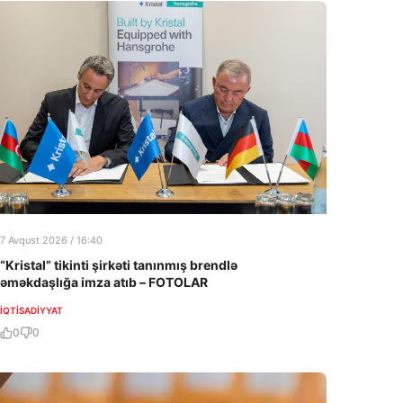
7 Avqust 2026 / 16:40
“Kristal” tikinti şirkəti tanınmış brendlə
əməkdaşlığa imza atıb – FOTOLAR
İQTISADIYYAT
0
0