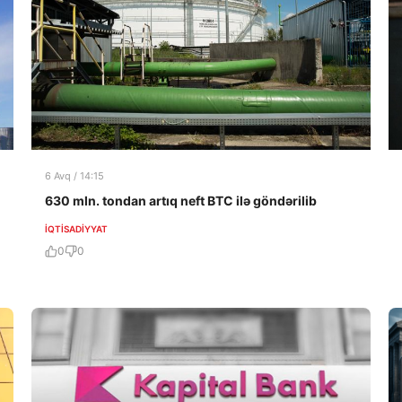
6 Avq / 14:15
630 mln. tondan artıq neft BTC ilə göndərilib
İQTISADIYYAT
0
0