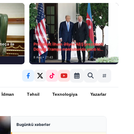
MEDİA
 neçə ilə
Prezident İlham Əliyev ABŞ prezidenti
Donald Trampa məktubunda yazıb ki…
8 Avq • 21:43
İdman
Təhsil
Texnologiya
Yazarlar
Bugünkü xəbərlər