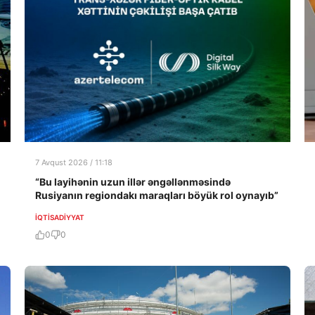
7 Avqust 2026 / 11:18
“Bu layihənin uzun illər əngəllənməsində
Rusiyanın regiondakı maraqları böyük rol oynayıb”
İQTISADIYYAT
0
0