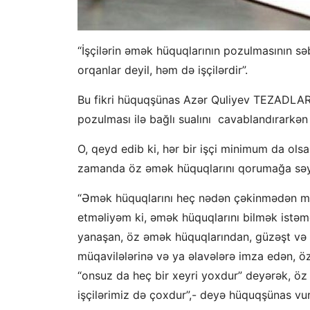
“İşçilərin əmək hüquqlarının pozulmasının sə
orqanlar deyil, həm də işçilərdir”.
Bu fikri hüquqşünas Azər Quliyev TEZADLAR.A
pozulması ilə bağlı sualını cavablandırarkən
O, qeyd edib ki, hər bir işçi minimum da ols
zamanda öz əmək hüquqlarını qorumağa səy 
“Əmək hüquqlarını heç nədən çəkinmədən mü
etməliyəm ki, əmək hüquqlarını bilmək istəm
yanaşan, öz əmək hüquqlarından, güzəşt və t
müqavilələrinə və ya əlavələrə imza edən, öz
“onsuz da heç bir xeyri yoxdur” deyərək, öz
işçilərimiz də çoxdur”,- deyə hüquqşünas vur