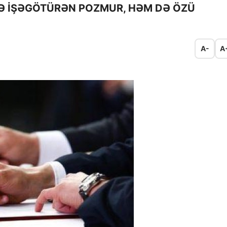
Ə İŞƏGÖTÜRƏN POZMUR, HƏM DƏ ÖZÜ
A-
A