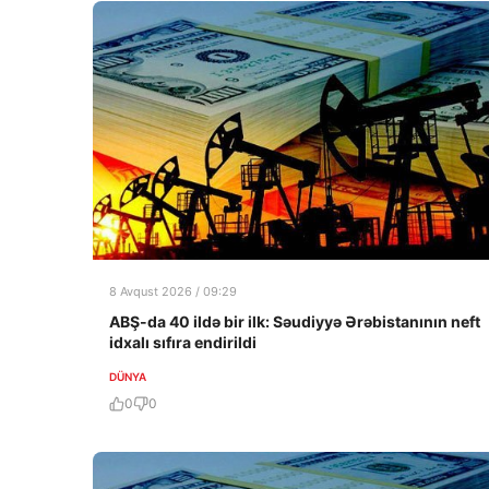
8 Avqust 2026 / 09:29
ABŞ-da 40 ildə bir ilk: Səudiyyə Ərəbistanının neft
idxalı sıfıra endirildi
DÜNYA
0
0