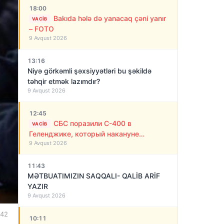
18:00
Bakıda hələ də yanacaq çəni yanır
VACIB
– FOTO
9 Avqust 2026
13:16
Niyə görkəmli şəxsiyyətləri bu şəkildə
təhqir etmək lazımdır?
9 Avqust 2026
12:45
СБС поразили С-400 в
VACIB
Геленджике, который накануне
9 Avqust 2026
обстреливал Украину ракетами
11:43
MƏTBUATIMIZIN SAQQALI- QALİB ARİF
YAZIR
9 Avqust 2026
:42
10:11