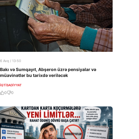
6 Avq / 13:50
Bakı və Sumqayıt, Abşeron üzrə pensiyalar və
müavinətlər bu tarixdə veriləcək
İQTISADIYYAT
0
0