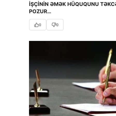
İŞÇİNİN ƏMƏK HÜQUQUNU TƏKC
POZUR…
0
0