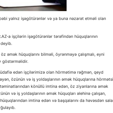
bəbi yalnız işəgötürənlər və ya buna nəzarət etməli olan
Z-a işçilərin işəgötürənlər tərəfindən hüquqlarının
 deyib.
a öz əmək hüquqlarını bilməli, öyrənməyə çalışmalı, eyni
göstərməlidir.
dafiə edən işçilərimizə olan hörmətimə rəğmən, qeyd
əyən, özünün və iş yoldaşlarının əmək hüquqlarına hörməts
əminatlarından könüllü imtina edən, öz ziyanlarına əmək
ünün və iş yoldaşlarının əmək hüquqları əlehinə çalışan,
 hüquqlarından imtina edən və başqalarını da həvəsdən sal
ğulayıb.