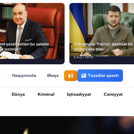
li şəxsiyyətləri bu şəkildə
“Ukraynada “Patriot” istehsalı bir
ək lazımdır?
qədər çəkə bilər”
9 Avq • 08:59
Haqqımızda
Əlaqə
Təzadlar qazeti
Dünya
Kriminal
İqtisadiyyat
Cəmiyyət