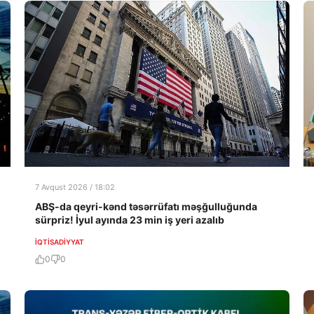
7 Avqust 2026 / 18:02
ABŞ-da qeyri-kənd təsərrüfatı məşğulluğunda
sürpriz! İyul ayında 23 min iş yeri azalıb
İQTISADIYYAT
0
0