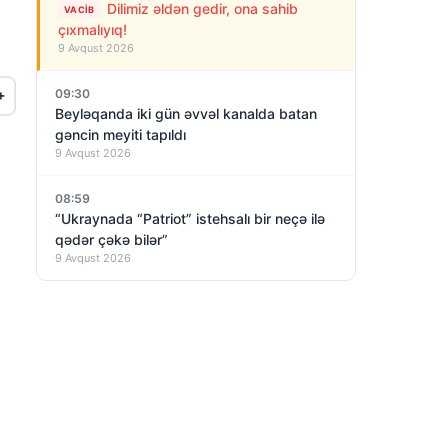
Dilimiz əldən gedir, ona sahib
VACIB
çıxmalıyıq!
9 Avqust 2026
09:30
+
Beyləqanda iki gün əvvəl kanalda batan
gəncin meyiti tapıldı
9 Avqust 2026
08:59
“Ukraynada “Patriot” istehsalı bir neçə ilə
qədər çəkə bilər”
9 Avqust 2026