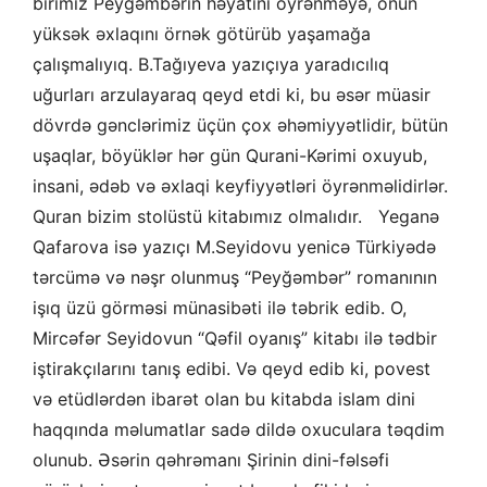
birimiz Peyğəmbərin həyatını öyrənməyə, onun
yüksək əxlaqını örnək götürüb yaşamağa
çalışmalıyıq. B.Tağıyeva yazıçıya yaradıcılıq
uğurları arzulayaraq qeyd etdi ki, bu əsər müasir
dövrdə gənclərimiz üçün çox əhəmiyyətlidir, bütün
uşaqlar, böyüklər hər gün Qurani-Kərimi oxuyub,
insani, ədəb və əxlaqi keyfiyyətləri öyrənməlidirlər.
Quran bizim stolüstü kitabımız olmalıdır. Yeganə
Qafarova isə yazıçı M.Seyidovu yenicə Türkiyədə
tərcümə və nəşr olunmuş “Peyğəmbər” romanının
işıq üzü görməsi münasibəti ilə təbrik edib. O,
Mircəfər Seyidovun “Qəfil oyanış” kitabı ilə tədbir
iştirakçılarını tanış edibi. Və qeyd edib ki, povest
və etüdlərdən ibarət olan bu kitabda islam dini
haqqında məlumatlar sadə dildə oxuculara təqdim
olunub. Əsərin qəhrəmanı Şirinin dini-fəlsəfi