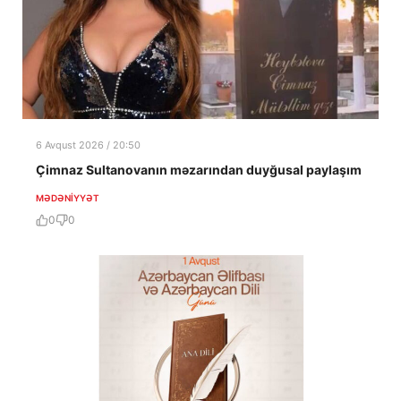
6 Avqust 2026 / 20:50
Çimnaz Sultanovanın məzarından duyğusal paylaşım
MƏDƏNIYYƏT
0
0