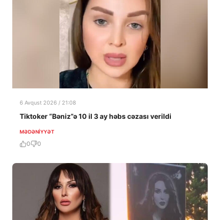
6 Avqust 2026 / 21:08
Tiktoker “Bəniz”ə 10 il 3 ay həbs cəzası verildi
MƏDƏNIYYƏT
0
0