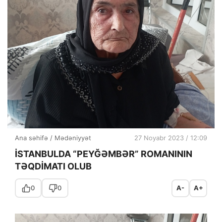
Ana səhifə
/
Mədəniyyət
27 Noyabr 2023 / 12:09
İSTANBULDA “PEYĞƏMBƏR” ROMANININ
TƏQDİMATI OLUB
0
0
A-
A+