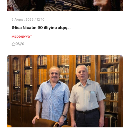
6 Avqust 2026 / 12:10
Əlisa Nicatın 90 illiyinə alqış…
MƏDƏNIYYƏT
0
0