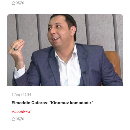
0
0
3 Avq / 19:56
Elməddin Cəfərov: “Kinomuz komadadır”
MƏDƏNIYYƏT
0
0