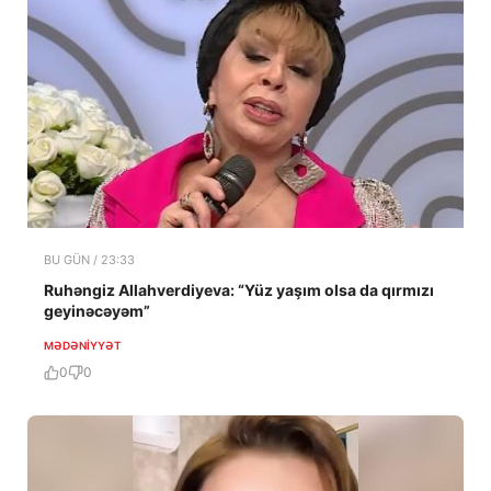
BU GÜN / 23:33
Ruhəngiz Allahverdiyeva: “Yüz yaşım olsa da qırmızı
geyinəcəyəm”
MƏDƏNIYYƏT
0
0