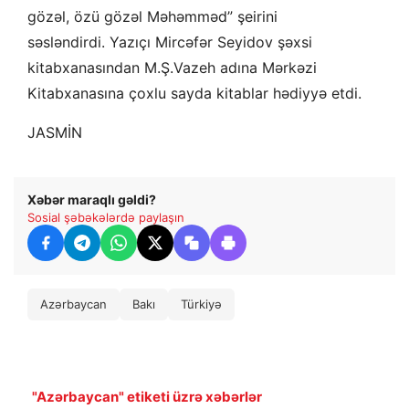
gözəl, özü gözəl Məhəmməd” şeirini
səsləndirdi. Yazıçı Mircəfər Seyidov şəxsi
kitabxanasından M.Ş.Vazeh adına Mərkəzi
Kitabxanasına çoxlu sayda kitablar hədiyyə etdi.
JASMİN
Xəbər maraqlı gəldi?
Sosial şəbəkələrdə paylaşın
Azərbaycan
Bakı
Türkiyə
"Azərbaycan" etiketi üzrə xəbərlər