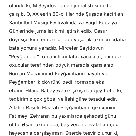
olundu ki, M.Seyidov idman jurnalisti kimi də
çalışıb. O, XX əsrin 80-ci illərində Şuşada keçirilən
Xarıbülbül Musiqi Festivalında və Vaqif Poeziya
Günlərində jurnalist kimi iştirak edib. Cəsur
döyüşçü kimi ermənilərlə döyüşərək özünümüdafiə
batalyonunu yaradıb. Mircəfər Seyidovun
“Peyğəmbər” romanı həm kitabxanaçılar, həm də
oxucular tərəfindən böyük maraqla qarşılanıb.
Roman Məhəmməd Peyğəmbərin həyatı və
Peyğəmbərlik dövrünü bədii formada əks
etdirir. Hilanə Babayeva öz çıxışında qeyd etdi ki,
tədbirimiz çox gözəl və İlahi günə təsadüf edir.
Allahın Rəsulu Həzrəti Peyğəmbərin qızı xanım
Fatimeyi Zəhranın bu yaxınlarda şəhadəti günü
oldu. Əsəri oxuduqca, baş verən əhvalatları çox
həyəcanla qarşılayırsan. Əsərdə təsvir olunur ki,