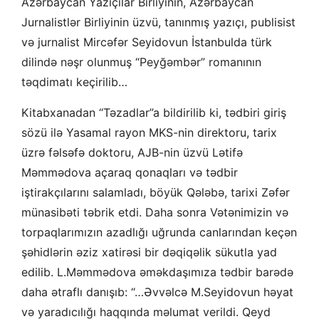
Azərbaycan Yazıçılar Birliyinin, Azərbaycan
Jurnalistlər Birliyinin üzvü, tanınmış yazıçı, publisist
və jurnalist Mircəfər Seyidovun İstanbulda türk
dilində nəşr olunmuş “Peyğəmbər” romanının
təqdimatı keçirilib…
Kitabxanadan “Təzadlar”a bildirilib ki, tədbiri giriş
sözü ilə Yasamal rayon MKS-nin direktoru, tarix
üzrə fəlsəfə doktoru, AJB-nin üzvü Lətifə
Məmmədova açaraq qonaqları və tədbir
iştirakçılarını salamladı, böyük Qələbə, tarixi Zəfər
münasibəti təbrik etdi. Daha sonra Vətənimizin və
torpaqlarımızın azadlığı uğrunda canlarından keçən
şəhidlərin əziz xatirəsi bir dəqiqəlik sükutla yad
edilib. L.Məmmədova əməkdaşımıza tədbir barədə
daha ətraflı danışıb: “…Əvvəlcə M.Seyidovun həyat
və yaradıcılığı haqqında məlumat verildi. Qeyd