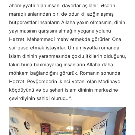
əhəmiyyətli olan insanı dəyərlər aşılanır. Əsərin
maraqlı anlarından biri də odur ki, azğınlaşmış
bütpərəstlər insanların Allaha yaxın olmasının, dinin
yayılmasının qarşısını almağın yeganə yolunu
Həzrəti Məhəmmədi məhv etməkdə görürlər. Ona
sui-qəsd etmək istəyirlər. Ümumiyyətlə romanda
islam dininin yaranmasında çoxlu itkilərin olduğunu,
lakin buna baxmayaraq insanların Allaha daha
möhkəm bağlandığını görürük. Romanın sonunda
Həzrəti Peyğəmbərin ikinci vətəni olan Mədinəyə
köçdüyünü və bu şəhəri islam dininin mərkəzinə
çevirdiyinin şahidi oluruq…”.