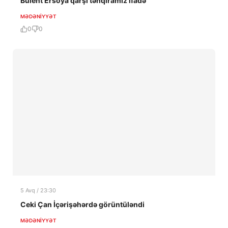
Bülent Ersoya qarşı təhqiramiz ifadə
MƏDƏNIYYƏT
0
0
5 Avq / 23:30
Ceki Çan İçərişəhərdə görüntüləndi
MƏDƏNIYYƏT