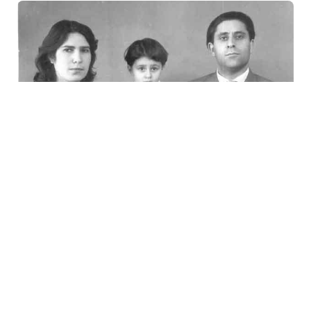
3 Avq / 17:15
Məmməd Arazlı xatirələr: GÜLXANIM FƏTƏLİQIZININ
“Ömürdən yarpaqlar” kitabı-35-ci HİSSƏ
MƏDƏNIYYƏT
0
0