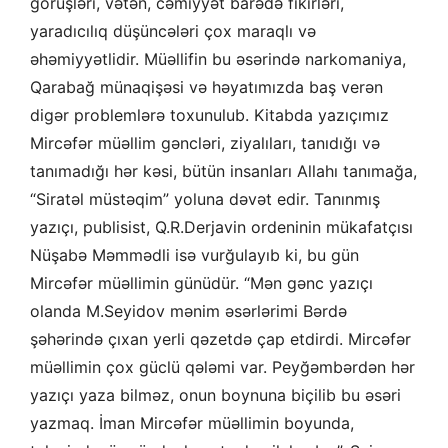
görüşləri, vətən, cəmiyyət barədə fikirləri,
yaradıcılıq düşüncələri çox maraqlı və
əhəmiyyətlidir. Müəllifin bu əsərində narkomaniya,
Qarabağ münaqişəsi və həyatımızda baş verən
digər problemlərə toxunulub. Kitabda yazıçımız
Mircəfər müəllim gəncləri, ziyalıları, tanıdığı və
tanımadığı hər kəsi, bütün insanları Allahı tanımağa,
“Siratəl müstəqim” yoluna dəvət edir. Tanınmış
yazıçı, publisist, Q.R.Derjavin ordeninin mükafatçısı
Nüşabə Məmmədli isə vurğulayıb ki, bu gün
Mircəfər müəllimin günüdür. “Mən gənc yazıçı
olanda M.Seyidov mənim əsərlərimi Bərdə
şəhərində çıxan yerli qəzetdə çap etdirdi. Mircəfər
müəllimin çox güclü qələmi var. Peyğəmbərdən hər
yazıçı yaza bilməz, onun boynuna biçilib bu əsəri
yazmaq. İman Mircəfər müəllimin boyunda,