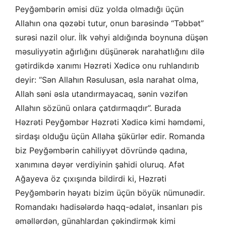
Peyğəmbərin əmisi düz yolda olmadığı üçün
Allahın ona qəzəbi tutur, onun barəsində “Təbbət”
surəsi nazil olur. İlk vəhyi aldığında boynuna düşən
məsuliyyətin ağırlığını düşünərək narahatlığını dilə
gətirdikdə xanımı Həzrəti Xədicə onu ruhlandırıb
deyir: “Sən Allahın Rəsulusan, əsla narahat olma,
Allah səni əsla utandırmayacaq, sənin vəzifən
Allahın sözünü onlara çatdırmaqdır”. Burada
Həzrəti Peyğəmbər Həzrəti Xədicə kimi həmdəmi,
sirdaşı olduğu üçün Allaha şükürlər edir. Romanda
biz Peyğəmbərin cahiliyyət dövründə qadına,
xanımına dəyər verdiyinin şahidi oluruq. Afət
Ağayeva öz çıxışında bildirdi ki, Həzrəti
Peyğəmbərin həyatı bizim üçün böyük nümunədir.
Romandakı hadisələrdə haqq-ədalət, insanları pis
əməllərdən, günahlardan çəkindirmək kimi