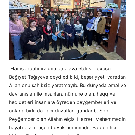
Həmsöhbətimiz onu da əlavə etdi ki, oxucu
Bağıyət Tağıyeva qeyd edib ki, bəşəriyyəti yaradan
Allah onu sahibsiz yaratmayıb. Bu dünyada əməl və
davranışları ilə insanlara nümunə olan, haqq və
həqiqətləri insanlara öyrədən peyğəmbərləri və
onlarla birlikdə İlahi dəvətləri göndərib. Son
Peyğəmbər olan Allahın elçisi Həzrəti Məhəmmədin
həyatı bizim üçün böyük nümunədir. Bu gün hər