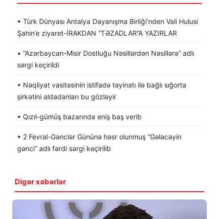
• Türk Dünyası Antalya Dayanışma Birliği’nden Vali Hulusi
Şahin’e ziyaret-İRAKDAN “TƏZADLAR”A YAZIRLAR
• “Azərbaycan-Misir Dostluğu Nəsillərdən Nəsillərə” adlı
sərgi keçirildi
• Nəqliyat vasitəsinin istifadə təyinatı ilə bağlı sığorta
şirkətini aldadanları bu gözləyir
• Qızıl-gümüş bazarında eniş baş verib
• 2 Fevral-Gənclər Gününə həsr olunmuş “Gələcəyin
gənci” adlı fərdi sərgi keçirilib
Digər xəbərlər