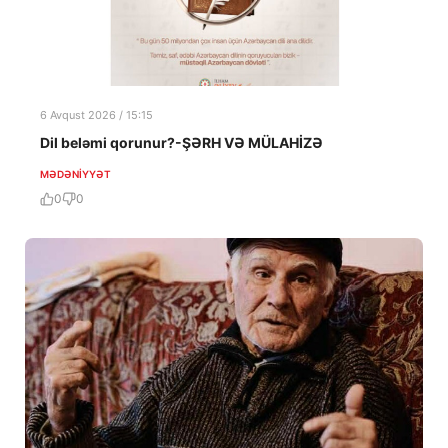
6 Avqust 2026 / 15:15
Dil beləmi qorunur?-ŞƏRH VƏ MÜLAHİZƏ
MƏDƏNIYYƏT
0
0