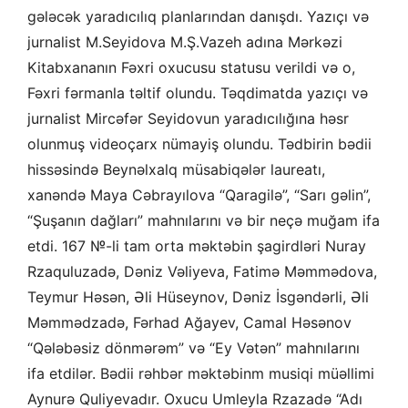
gələcək yaradıcılıq planlarından danışdı. Yazıçı və
jurnalist M.Seyidova M.Ş.Vazeh adına Mərkəzi
Kitabxananın Fəxri oxucusu statusu verildi və o,
Fəxri fərmanla təltif olundu. Təqdimatda yazıçı və
jurnalist Mircəfər Seyidovun yaradıcılığına həsr
olunmuş videoçarx nümayiş olundu. Tədbirin bədii
hissəsində Beynəlxalq müsabiqələr laureatı,
xanəndə Maya Cəbrayılova “Qaragilə”, “Sarı gəlin”,
“Şuşanın dağları” mahnılarını və bir neçə muğam ifa
etdi. 167 №-li tam orta məktəbin şagirdləri Nuray
Rzaquluzadə, Dəniz Vəliyeva, Fatimə Məmmədova,
Teymur Həsən, Əli Hüseynov, Dəniz İsgəndərli, Əli
Məmmədzadə, Fərhad Ağayev, Camal Həsənov
“Qələbəsiz dönmərəm” və “Ey Vətən” mahnılarını
ifa etdilər. Bədii rəhbər məktəbinm musiqi müəllimi
Aynurə Quliyevadır. Oxucu Umleyla Rzazadə “Adı