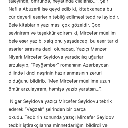
taleyində, ömründə, həyatında cilalanıb…”. Şair
Nafilə Abuzərli isə qeyd edib ki, kitabxanada bu
cür dəyərli əsərlərin təbliğ edilməsi təqdirə layiqdir.
Belə kitabların yazılması çox gözəldir. Çox
sevinirəm və təşəkkür edirəm ki, Mircəfər müəllim
belə əsər yazıb, xalq onu yaşadacaq, bu əsər tarixi
əsərlər sırasına daxil olunacaq. Yazıçı Mənzər
Niyarlı Mircəfər Seyidova yaradıcılıq uğurları
arzulayıb, “Peyğəmbər” romanının Azərbaycan
dilində ikinci nəşrinin hazırlanmasının zəruri
olduğunu bildirib. “Mən Mircəfər müəllimə uzun
ömür arzulayıram, həmişə yazıb yaratsın…”.
Nigar Seyidova yazıçı Mircəfər Seyidovu təbrik
edərək “Vağzalı” şeirindən bir parça
oxudu. Tədbirin sonunda yazıçı Mircəfər Seyidov
tədbir iştirakçılarına minnətdarlığını bildirdi və