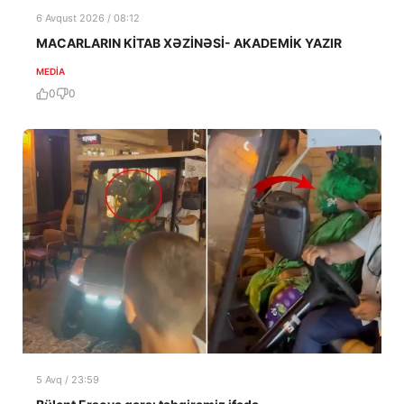
6 Avqust 2026 / 08:12
MACARLARIN KİTAB XƏZİNƏSİ- AKADEMİK YAZIR
MEDİA
0
0
5 Avq / 23:59