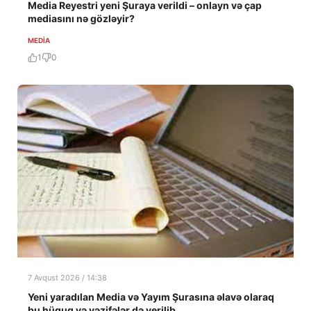
Media Reyestri yeni Şuraya verildi – onlayn və çap
mediasını nə gözləyir?
MEDİA
1
0
7 Avqust 2026 / 14:38
Yeni yaradılan Media və Yayım Şurasına əlavə olaraq
bu hüquq və vəzifələr də verilib