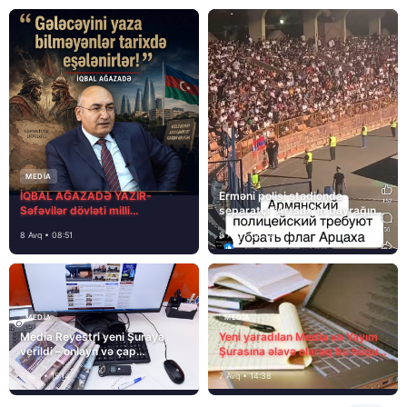
MEDİA
İQBAL AĞAZADƏ YAZIR-
Erməni polisi stadionda
Səfəvilər dövləti milli
separatçı “Artsax”ın bayrağını
dövlətdirmi?
müsadirə etdi və…
8 Avq • 08:51
8 Avq • 08:39
MEDİA
MEDİA
Media Reyestri yeni Şuraya
Yeni yaradılan Media və Yayım
verildi – onlayn və çap
Şurasına əlavə olaraq bu hüquq
mediasını nə gözləyir?
və vəzifələr də verilib
7 Avq • 15:14
7 Avq • 14:38