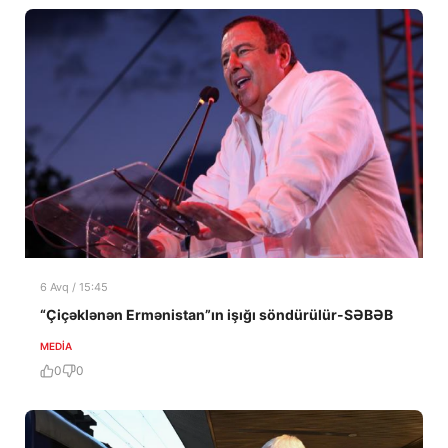
6 Avq / 15:45
“Çiçəklənən Ermənistan”ın işığı söndürülür-SƏBƏB
MEDİA
0
0