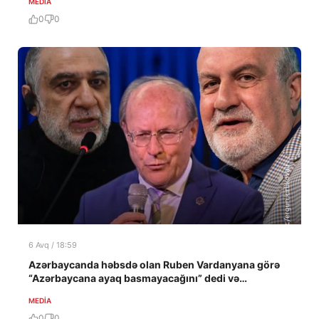
MEDİA
0
0
6 Avq / 18:59
Azərbaycanda həbsdə olan Ruben Vardanyana görə
“Azərbaycana ayaq basmayacağını” dedi və…
MEDİA
0
0