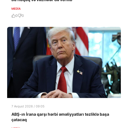
MEDİA
0
0
7 Avqust 2026 / 09:05
ABŞ-ın İrana qarşı hərbi əməliyyatları tezliklə başa
çatacaq