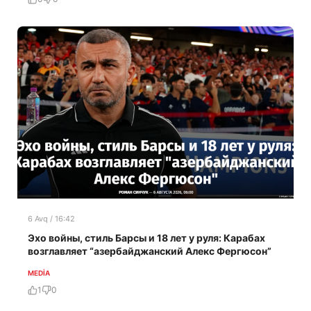
6 Avq / 16:42
Эхо войны, стиль Барсы и 18 лет у руля: Карабах
возглавляет “азербайджанский Алекс Фергюсон”
MEDİA
1
0