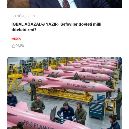
BU GÜN / 08:51
İQBAL AĞAZADƏ YAZIR- Səfəvilər dövləti milli
dövlətdirmi?
MEDİA
0
0