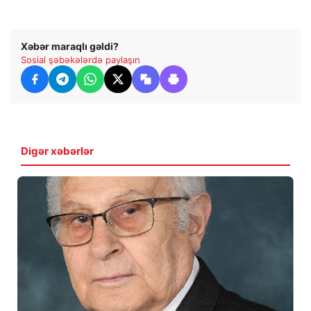
Xəbər maraqlı gəldi?
Sosial şəbəkələrdə paylaşın
Digər xəbərlər