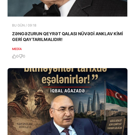
BU GÜN / 09:18
ZƏNGƏZURUN QEYRƏT QALASI NÜVƏDİ ANKLAV KİMİ
GERİ QAYTARILMALIDIR!
MEDİA
0
0