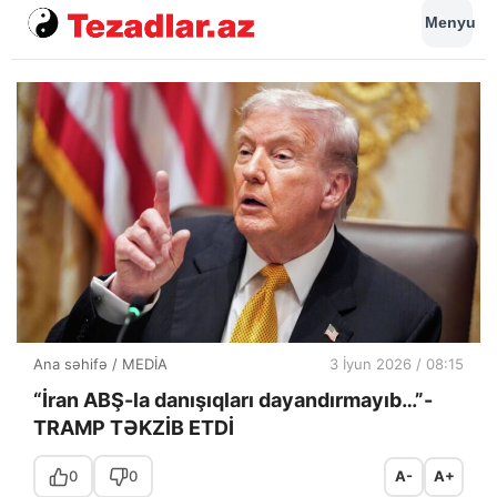
Menyu
Ana səhifə
/
MEDİA
3 İyun 2026 / 08:15
“İran ABŞ-la danışıqları dayandırmayıb…”-
TRAMP TƏKZİB ETDİ
0
0
A-
A+