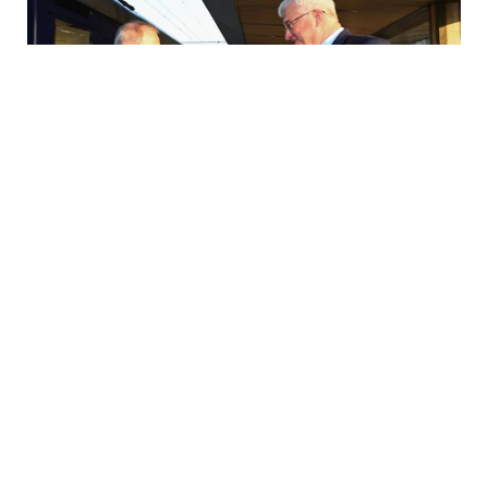
6 Avq / 11:26
Глава МИД Азербайджана прибыл в Украину
MEDİA
0
0