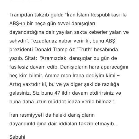
Trampdan təkzib gəldi: “İran İslam Respublikası ilə
ABŞ-ın bir neçə gün əvvəl danışıqları
dayandırdığına dair yayılan saxta xəbərlər yalan və
səhvdir”. Tezadlar.az xəbər verir ki, bunu ABŞ
prezidenti Donald Tramp öz “Truth” hesabında
yazıb. Sitat: “Aramızdakı danışıqlar bu gün də
fasiləsiz davam edib. Danışıqların hara aparacağını
heç kim bilmir. Amma mən İrana dediyim kimi –
Artıq vaxtıdır ki, bu və ya digər şəkildə razılığa
gələsiniz. Siz bunu 47 ildir davam etdirirsiniz və
buna daha uzun müddət icazə verilə bilməz!”.
İran rəsmiyyəti də hələki danışıqların
dayandırıldığına dair iddiaları təkzib etməyib…
Səbuhi