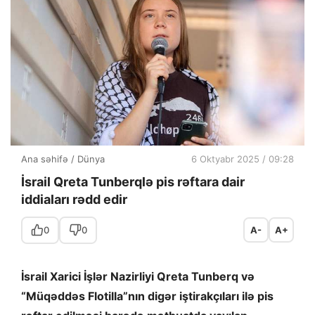
Ana səhifə
/
Dünya
6 Oktyabr 2025 / 09:28
İsrail Qreta Tunberqlə pis rəftara dair
iddiaları rədd edir
0
0
A-
A+
İsrail Xarici İşlər Nazirliyi Qreta Tunberq və
“Müqəddəs Flotilla”nın digər iştirakçıları ilə pis