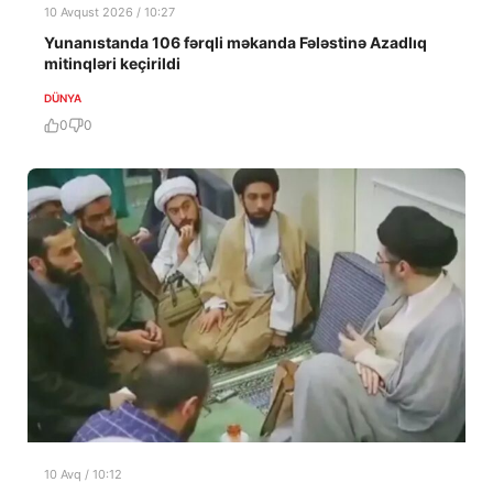
10 Avqust 2026 / 10:27
Yunanıstanda 106 fərqli məkanda Fələstinə Azadlıq
mitinqləri keçirildi
DÜNYA
0
0
10 Avq / 10:12