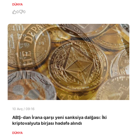
DÜNYA
0
0
10 Avq / 09:16
ABŞ-dan İrana qarşı yeni sanksiya dalğası: İki
kriptovalyuta birjası hədəfə alındı
DÜNYA