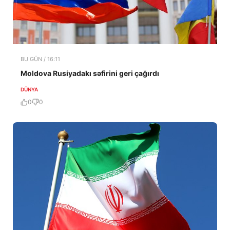
BU GÜN / 16:11
Moldova Rusiyadakı səfirini geri çağırdı
DÜNYA
0
0