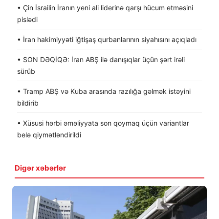
• Çin İsrailin İranın yeni ali liderinə qarşı hücum etməsini
pislədi
• İran hakimiyyəti iğtişaş qurbanlarının siyahısını açıqladı
• SON DƏQİQƏ: İran ABŞ ilə danışıqlar üçün şərt irəli
sürüb
• Tramp ABŞ və Kuba arasında razılığa gəlmək istəyini
bildirib
• Xüsusi hərbi əməliyyata son qoymaq üçün variantlar
belə qiymətləndirildi
Digər xəbərlər