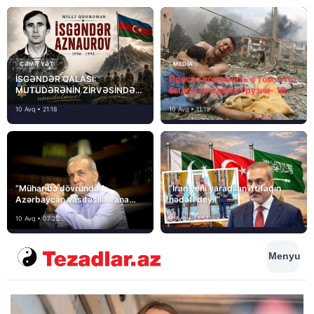
CƏMIYYƏT
MEDİA
İSGƏNDƏR QALASI:
Просто вспомнить о том, что
MUTUDƏRƏNİN ZİRVƏSİNDƏ
было в эти дни в Грузии- 18
YAZILAN QƏHRƏMANLIQ
лет назад, 8 августа 2008
10 Avq • 21:18
10 Avq • 11:19
года…
“Müharibə dövründə
“İran yeni yaradılan ittifaqın
Azərbaycan vasitəsilə İrana
hədəfi deyil”
yardım və dəstək göstərilib”
10 Avq • 07:25
9 Avq • 21:54
Menyu