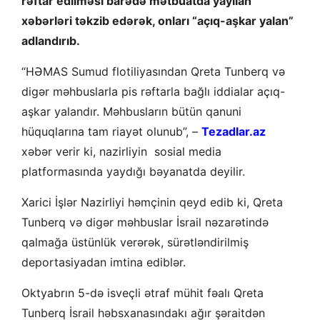
rəftar edilməsi barədə mətbuatda yayılan
xəbərləri təkzib edərək, onları “açıq-aşkar yalan”
adlandırıb.
“HƏMAS Sumud flotiliyasından Qreta Tunberq və
digər məhbuslarla pis rəftarla bağlı iddialar açıq-
aşkar yalandır. Məhbusların bütün qanuni
hüquqlarına tam riayət olunub”, –
Tezadlar.az
xəbər verir ki, nazirliyin sosial media
platformasında yaydığı bəyanatda deyilir.
Xarici İşlər Nazirliyi həmçinin qeyd edib ki, Qreta
Tunberq və digər məhbuslar İsrail nəzarətində
qalmağa üstünlük verərək, sürətləndirilmiş
deportasiyadan imtina ediblər.
Oktyabrın 5-də isveçli ətraf mühit fəalı Qreta
Tunberq İsrail həbsxanasındakı ağır şəraitdən