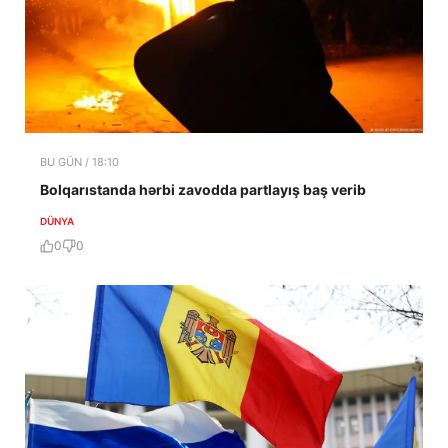
BU GÜN / 18:10
Bolqarıstanda hərbi zavodda partlayış baş verib
DÜNYA
0
0