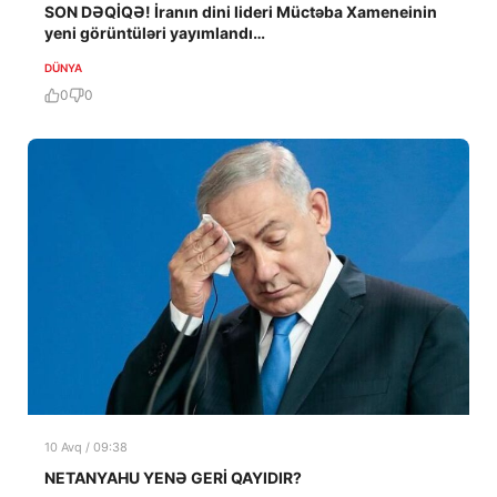
SON DƏQİQƏ! İranın dini lideri Müctəba Xameneinin
yeni görüntüləri yayımlandı…
DÜNYA
0
0
10 Avq / 09:38
NETANYAHU YENƏ GERİ QAYIDIR?