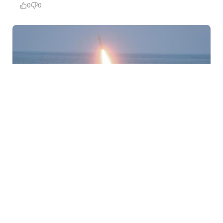
0
0
8 Avq / 18:15
BƏƏ Hörmüz boğazında gəmilərindən birinə İranın
raket hücumu olduğunu açıqladı
DÜNYA
0
0