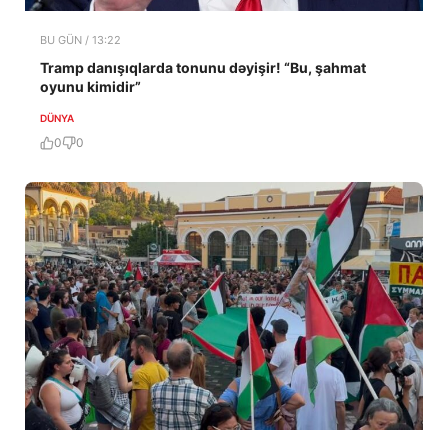
BU GÜN / 13:22
Tramp danışıqlarda tonunu dəyişir! “Bu, şahmat
oyunu kimidir”
DÜNYA
0
0