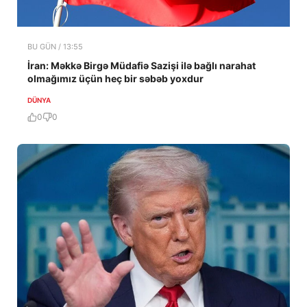
BU GÜN / 13:55
İran: Məkkə Birgə Müdafiə Sazişi ilə bağlı narahat
olmağımız üçün heç bir səbəb yoxdur
DÜNYA
0
0