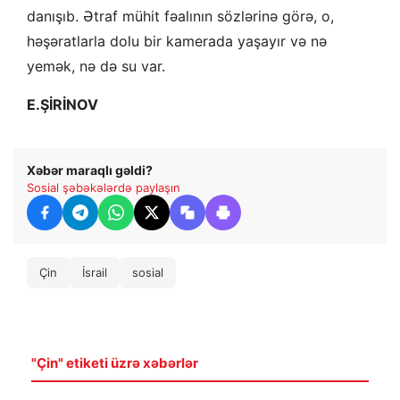
danışıb. Ətraf mühit fəalının sözlərinə görə, o,
həşəratlarla dolu bir kamerada yaşayır və nə
yemək, nə də su var.
E.ŞİRİNOV
Xəbər maraqlı gəldi?
Sosial şəbəkələrdə paylaşın
Çin
İsrail
sosial
"Çin" etiketi üzrə xəbərlər