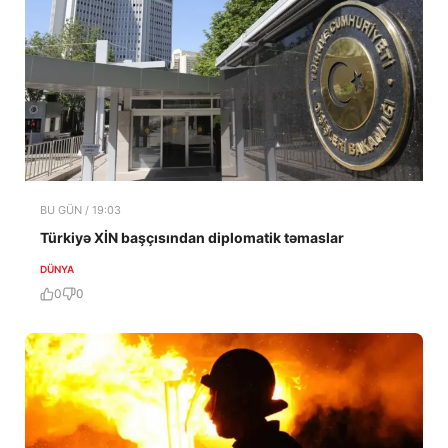
BU GÜN / 19:03
Türkiyə XİN başçısından diplomatik təmaslar
DÜNYA
0
0