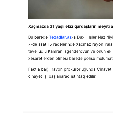
Xaçmazda 31 yaşlı əkiz qardaşların meyiti a
Bu barədə
Tezadlar.az
-a Daxili İşlər Nazirli
7-də saat 15 radələrində Xaçmaz rayon Yalam
təvəllüdlü Kamran İsgəndərovun və onun eki
xəsarətlərdən ölməsi barədə polisə məlumat 
Faktla bağlı rayon prokurorluğunda Cinayət
cinayət işi başlanaraq istintaq edilir.