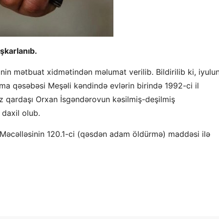
şkarlanıb.
yinin mətbuat xidmətindən məlumat verilib. Bildirilib ki, iyulu
a qəsəbəsi Meşəli kəndində evlərin birində 1992-ci il
z qardaşı Orxan İsgəndərovun kəsilmiş-deşilmiş
daxil olub.
 Məcəlləsinin 120.1-ci (qəsdən adam öldürmə) maddəsi ilə