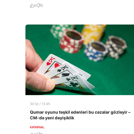
0
0
30 İyl / 13:45
Qumar oyunu təşkil edənləri bu cəzalar gözləyir –
CM-də yeni dəyişiklik
KRIMINAL