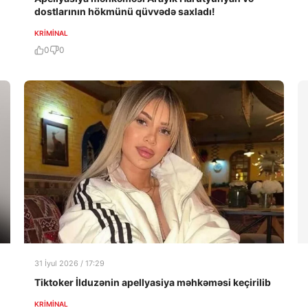
dostlarının hökmünü qüvvədə saxladı!
KRIMINAL
0
0
31 İyul 2026 / 17:29
Tiktoker İlduzənin apellyasiya məhkəməsi keçirilib
KRIMINAL