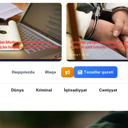
ılan Media və Yayım Şurasına
Tərtərdə yanğın törədərək ər-ar
q bu hüquq və vəzifələr də verilib
öldürən qatil tutuldu- SON DƏQ
7 Avq • 12:14
Haqqımızda
Əlaqə
Təzadlar qazeti
Dünya
Kriminal
İqtisadiyyat
Cəmiyyət