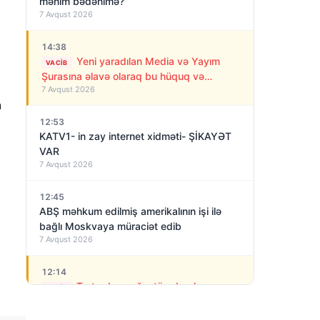
mənim bədənimə?”
7 Avqust 2026
14:38
Yeni yaradılan Media və Yayım
VACIB
Şurasına əlavə olaraq bu hüquq və
7 Avqust 2026
vəzifələr də verilib
n
12:53
KATV1- in zay internet xidməti- ŞİKAYƏT
VAR
7 Avqust 2026
12:45
ABŞ məhkum edilmiş amerikalının işi ilə
bağlı Moskvaya müraciət edib
7 Avqust 2026
12:14
Tərtərdə yanğın törədərək ər-
VACIB
arvadı öldürən qatil tutuldu- SON DƏQİQƏ
7 Avqust 2026