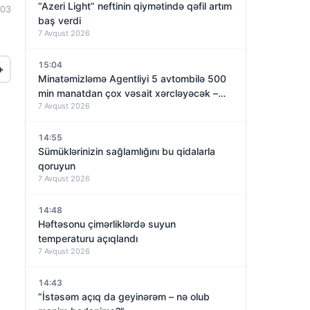
“Azeri Light” neftinin qiymətində qəfil artım
:03
baş verdi
7 Avqust 2026
15:04
+
Minatəmizləmə Agentliyi 5 avtombilə 500
min manatdan çox vəsait xərcləyəcək –
7 Avqust 2026
TENDER
14:55
Sümüklərinizin sağlamlığını bu qidalarla
qoruyun
7 Avqust 2026
14:48
Həftəsonu çimərliklərdə suyun
temperaturu açıqlandı
7 Avqust 2026
14:43
“İstəsəm açıq da geyinərəm – nə olub