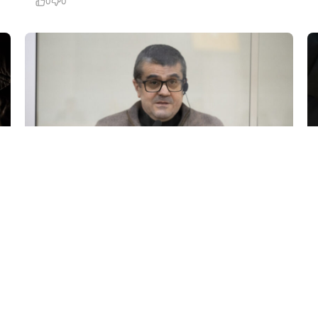
0
0
24 İyl / 23:06
Arayik Harutyunyan və terrorçu dostlarının
apellyasiya şikayətinə baxılır…
KRIMINAL
0
0