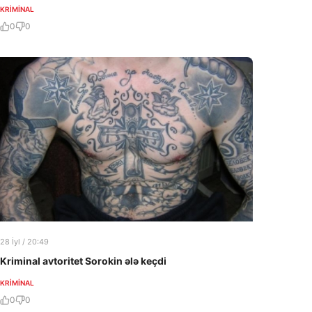
KRIMINAL
0
0
28 İyl / 20:49
Kriminal avtoritet Sorokin ələ keçdi
KRIMINAL
0
0