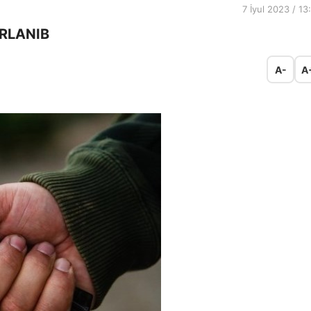
7 İyul 2023 / 13
RLANIB
A-
A