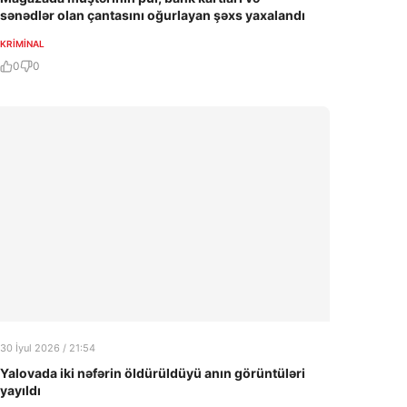
sənədlər olan çantasını oğurlayan şəxs yaxalandı
KRIMINAL
0
0
30 İyul 2026 / 21:54
Yalovada iki nəfərin öldürüldüyü anın görüntüləri
yayıldı