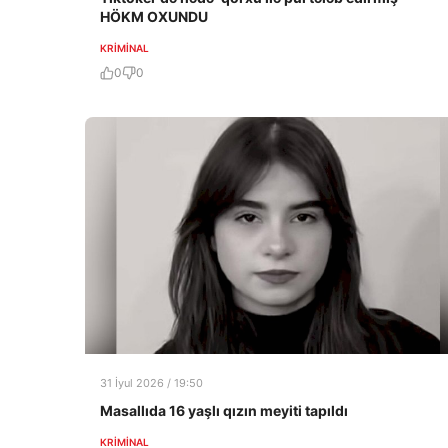
HÖKM OXUNDU
KRIMINAL
0
0
31 İyul 2026 / 19:50
Masallıda 16 yaşlı qızın meyiti tapıldı
KRIMINAL