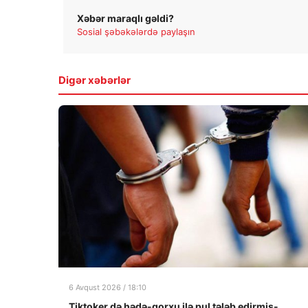
Xəbər maraqlı gəldi?
Sosial şəbəkələrdə paylaşın
Digər xəbərlər
6 Avqust 2026 / 18:10
Tiktoker də hədə-qorxu ilə pul tələb edirmiş-