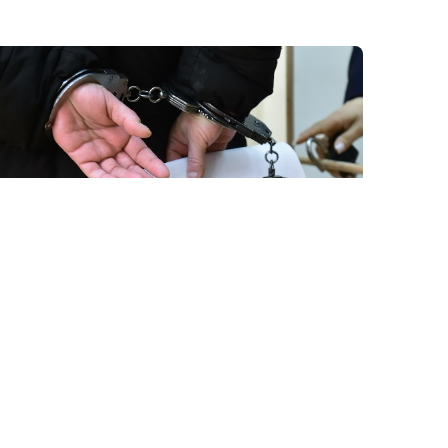
24 İyl / 04:38
Erməni müstəntiq axtarış zamanı evdən tapılan
pula tamah saldı və…
KRIMINAL
0
0