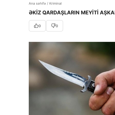
Ana səhifə
/
Kriminal
ƏKİZ QARDAŞLARIN MEYİTİ AŞKA
0
0