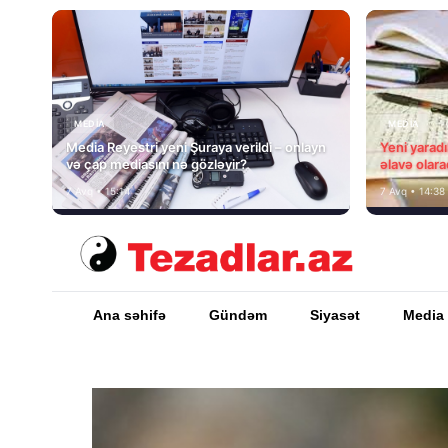
MEDİA
MEDİA
Media Reyestri yeni Şuraya verildi – onlayn
Yeni yarad
və çap mediasını nə gözləyir?
əlavə olara
7 Avq • 15:14
7 Avq • 14:38
Ana səhifə
Gündəm
Siyasət
Media