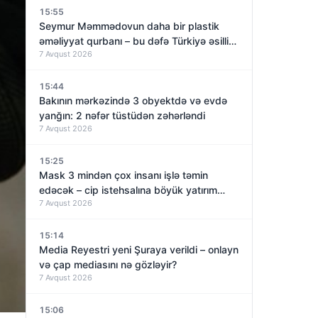
15:55
Seymur Məmmədovun daha bir plastik
əməliyyat qurbanı – bu dəfə Türkiyə əsilli
7 Avqust 2026
qadın
15:44
Bakının mərkəzində 3 obyektdə və evdə
yanğın: 2 nəfər tüstüdən zəhərləndi
7 Avqust 2026
15:25
Mask 3 mindən çox insanı işlə təmin
edəcək – cip istehsalına böyük yatırım
7 Avqust 2026
qoyur
15:14
Media Reyestri yeni Şuraya verildi – onlayn
və çap mediasını nə gözləyir?
7 Avqust 2026
15:06