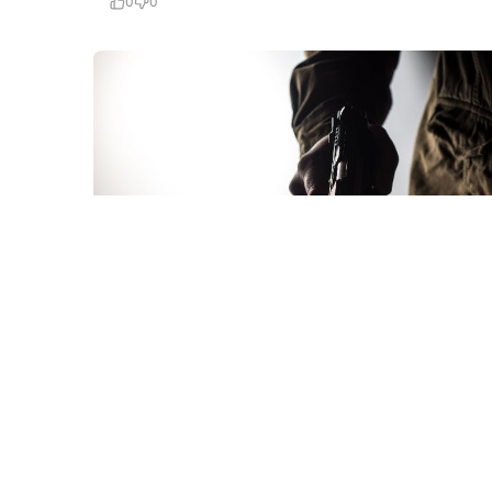
0
0
28 İyl / 12:55
Məhkumun tapançası tapıldı: hardan və kimdən,
necə alıb?
KRIMINAL
0
0