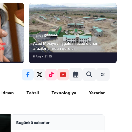
SIYASƏT
vadı
Azad Məsiyev: İşğaldan azad olunan
İQƏ
ərazilər sıfırdan qurulur
6 Avq • 21:15
İdman
Təhsil
Texnologiya
Yazarlar
Bugünkü xəbərlər