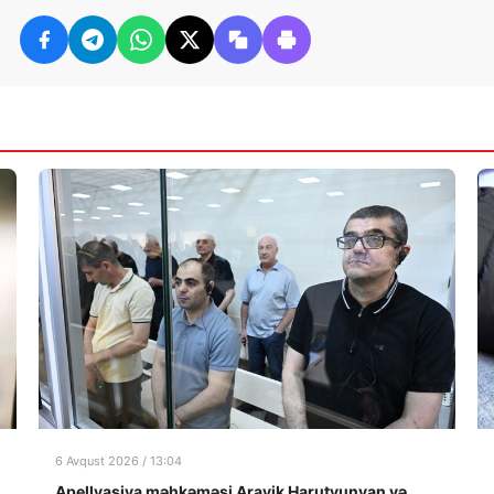
6 Avqust 2026 / 13:04
Apellyasiya məhkəməsi Arayik Harutyunyan və