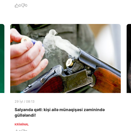
0
0
29 İyl / 08:13
Salyanda qətl: kişi ailə münaqişəsi zəminində
güllələndi!
KRIMINAL