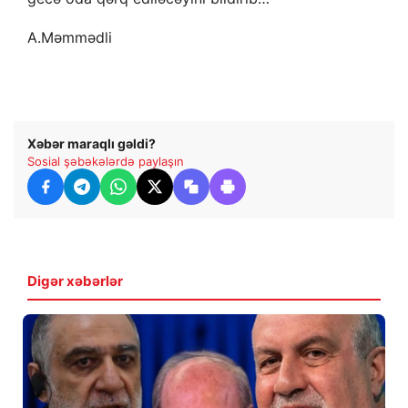
A.Məmmədli
Xəbər maraqlı gəldi?
Sosial şəbəkələrdə paylaşın
Digər xəbərlər