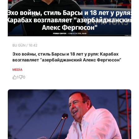
BU GÜN / 16:42
Эхо войны, стиль Барсы и 18 лет у руля: Карабах
возглавляет “азербайджанский Алекс Фергюсон”
MEDİA
1
0