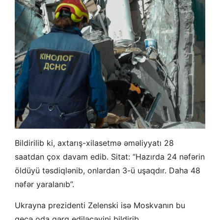
Bildirilib ki, axtarış-xilasetmə əməliyyatı 28
saatdan çox davam edib. Sitat: “Hazırda 24 nəfərin
öldüyü təsdiqlənib, onlardan 3-ü uşaqdır. Daha 48
nəfər yaralanıb”.
Ukrayna prezidenti Zelenski isə Moskvanın bu
gecə oda qərq ediləcəyini bildirib…