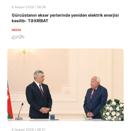
6 Avqust 2026 / 08:36
Gürcüstanın əksər yerlərində yenidən elektrik enerjisi
kəsilib- TƏXRİBAT
MEDİA
0
0
6 Avqust 2026 / 08:21