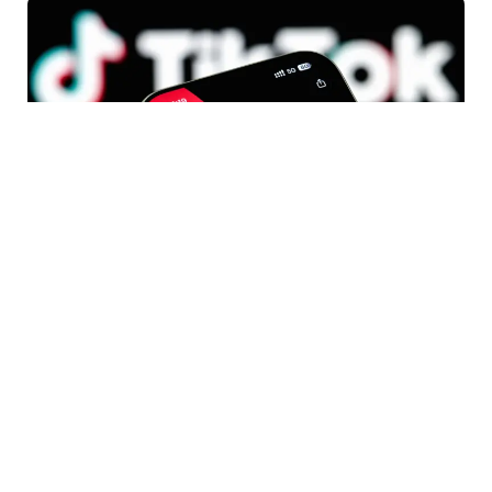
5 Avq / 16:28
Artıq qanun qüvvəyə mindi!-16 yaşadək olan şəxslər
sosial mediada hesab açıb fəaliyyət göstərə
bilməyəcək!
MEDİA
0
0