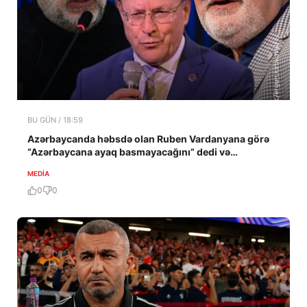
BU GÜN / 18:59
Azərbaycanda həbsdə olan Ruben Vardanyana görə
“Azərbaycana ayaq basmayacağını” dedi və…
MEDİA
0
0