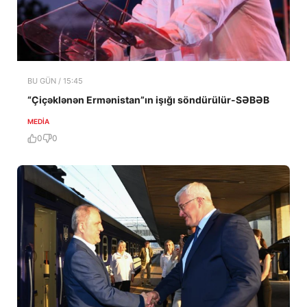
BU GÜN / 15:45
“Çiçəklənən Ermənistan”ın işığı söndürülür-SƏBƏB
MEDİA
0
0