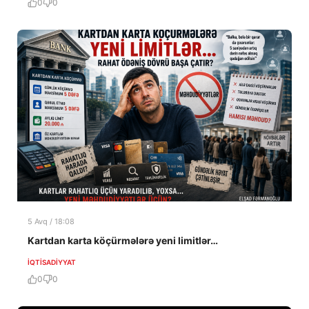
0
0
5 Avq / 18:08
Kartdan karta köçürmələrə yeni limitlər…
İQTISADIYYAT
0
0