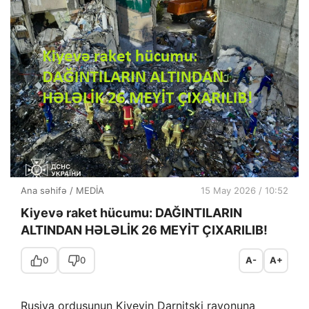
Ana səhifə
/
MEDİA
15 May 2026 / 10:52
Kiyevə raket hücumu: DAĞINTILARIN
ALTINDAN HƏLƏLİK 26 MEYİT ÇIXARILIB!
0
0
A-
A+
Rusiya ordusunun Kiyevin Darnitski rayonuna