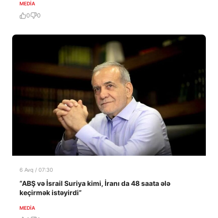
MEDİA
0
0
6 Avq / 07:30
“ABŞ və İsrail Suriya kimi, İranı da 48 saata ələ
keçirmək istəyirdi”
MEDİA