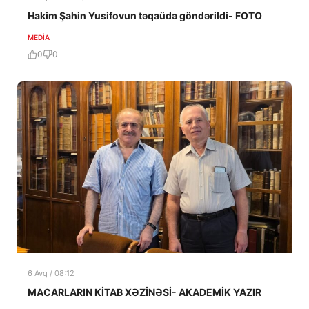
Hakim Şahin Yusifovun təqaüdə göndərildi- FOTO
MEDİA
0
0
6 Avq / 08:12
MACARLARIN KİTAB XƏZİNƏSİ- AKADEMİK YAZIR