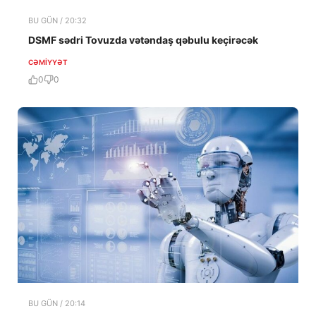
BU GÜN / 20:32
DSMF sədri Tovuzda vətəndaş qəbulu keçirəcək
CƏMIYYƏT
0
0
BU GÜN / 20:14