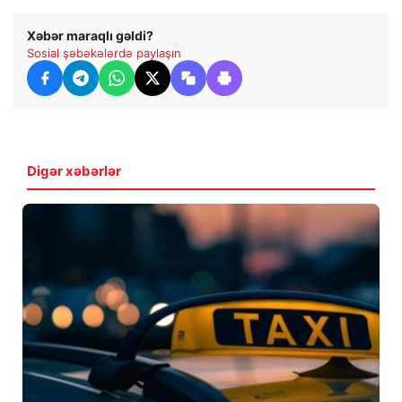
Xəbər maraqlı gəldi?
Sosial şəbəkələrdə paylaşın
Digər xəbərlər