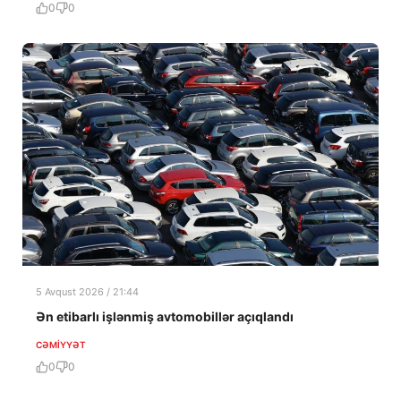
0
0
5 Avqust 2026 / 21:44
Ən etibarlı işlənmiş avtomobillər açıqlandı
CƏMIYYƏT
0
0