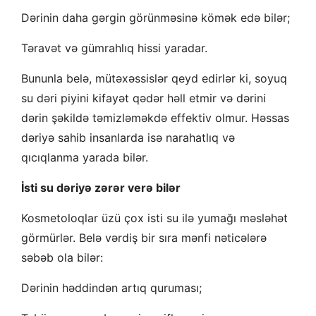
Dərinin daha gərgin görünməsinə kömək edə bilər;
Təravət və gümrahlıq hissi yaradar.
Bununla belə, mütəxəssislər qeyd edirlər ki, soyuq
su dəri piyini kifayət qədər həll etmir və dərini
dərin şəkildə təmizləməkdə effektiv olmur. Həssas
dəriyə sahib insanlarda isə narahatlıq və
qıcıqlanma yarada bilər.
İsti su dəriyə zərər verə bilər
Kosmetoloqlar üzü çox isti su ilə yumağı məsləhət
görmürlər. Belə vərdiş bir sıra mənfi nəticələrə
səbəb ola bilər:
Dərinin həddindən artıq quruması;