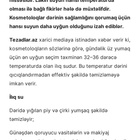
hissəsidir. Lakin suyun hansı temperaturda
olması ilə bağlı fikirlər hələ də müxtəlifdir.
Kosmetoloqlar dərinin sağlamlığını qorumaq üçün
hansı suyun daha uyğun olduğunu izah ediblər.
Tezadlar.az
xarici mediaya istinadən xəbər verir ki,
kosmetoloqların sözlərinə görə, gündəlik üz yumaq
üçün ən uyğun seçim təxminən 32–36 dərəcə
temperaturda olan ilıq sudur. Bu temperatur dərini
qıcıqlandırmadan effektiv şəkildə təmizləməyə
imkan verir.
İlıq su
Dəridə yığılan piy və çirki yumşaq şəkildə
təmizləyir;
Günəşdən qoruyucu vasitələrin və makiyaj