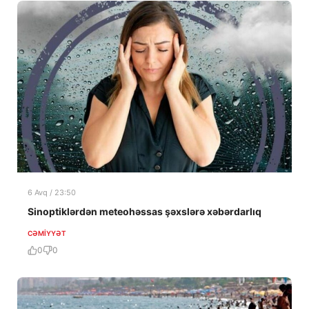
6 Avq / 23:50
Sinoptiklərdən meteohəssas şəxslərə xəbərdarlıq
CƏMIYYƏT
0
0