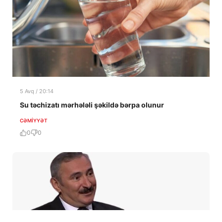
5 Avq / 20:14
Su təchizatı mərhələli şəkildə bərpa olunur
CƏMIYYƏT
0
0