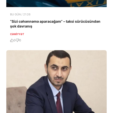
BU GÜN / 21:26
“Sizi cəhənnəmə aparacağam” – taksi sürücüsündən
şok davranış
CƏMIYYƏT
0
0