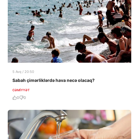
5 Avq / 20:50
Sabah çimərliklərdə hava necə olacaq?
CƏMIYYƏT
0
0