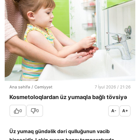
Ana səhifə
/
Cəmiyyət
7 İyul 2026 / 21:26
Kosmetoloqlardan üz yumaqla bağlı tövsiyə
0
0
A-
A+
Üz yumaq gündəlik dəri qulluğunun vacib