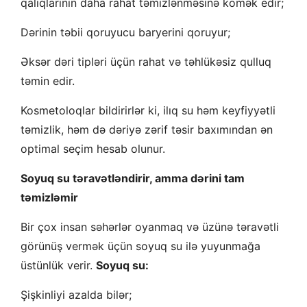
qalıqlarının daha rahat təmizlənməsinə kömək edir;
Dərinin təbii qoruyucu baryerini qoruyur;
Əksər dəri tipləri üçün rahat və təhlükəsiz qulluq
təmin edir.
Kosmetoloqlar bildirirlər ki, ilıq su həm keyfiyyətli
təmizlik, həm də dəriyə zərif təsir baxımından ən
optimal seçim hesab olunur.
Soyuq su təravətləndirir, amma dərini tam
təmizləmir
Bir çox insan səhərlər oyanmaq və üzünə təravətli
görünüş vermək üçün soyuq su ilə yuyunmağa
üstünlük verir.
Soyuq su:
Şişkinliyi azalda bilər;