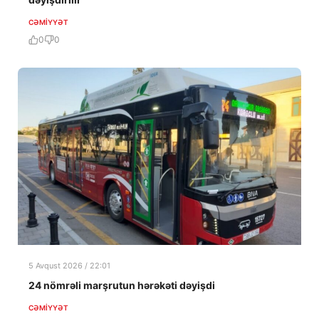
CƏMIYYƏT
0
0
5 Avqust 2026 / 22:01
24 nömrəli marşrutun hərəkəti dəyişdi
CƏMIYYƏT