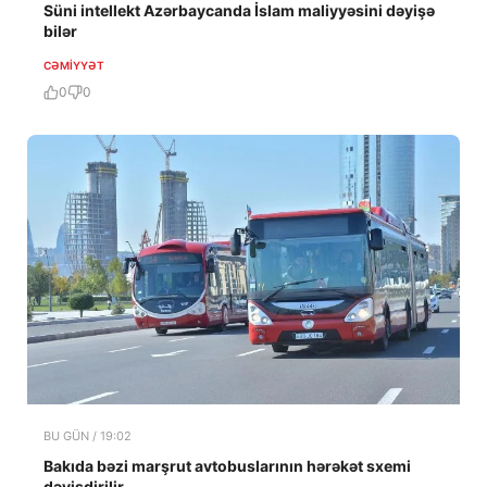
Süni intellekt Azərbaycanda İslam maliyyəsini dəyişə
bilər
CƏMIYYƏT
0
0
BU GÜN / 19:02
Bakıda bəzi marşrut avtobuslarının hərəkət sxemi
dəyişdirilir