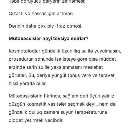
Təbii qoruyucu baryerin zəifləməsi;
Qızartı və həssaslığın artması;
Dərinin daha çox piy ifraz etməsi.
Mütəxəssislər nəyi tövsiyə edirlər?
Kosmetoloqlar gündəlik üzün ilıq su ilə yuyulmasını,
prosedurun sonunda isə istəyə görə qısa müddət
ərzində sərin su ilə yaxalanmasını məsləhət
görürlər. Bu, dəriyə yüngül tonus verə və təravət
hissi yarada bilər.
Mütəxəssislərin fikrincə, sağlam dəri üçün yalnız
düzgün kosmetik vasitələr seçmək deyil, həm də
gündəlik qulluq zamanı suyun temperaturuna
diqqət yetirmək vacibdir.