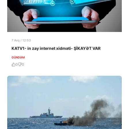
7 Avq / 12:53
KATV1- in zay internet xidməti- ŞİKAYƏT VAR
GÜNDƏM
0
0