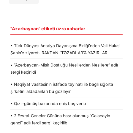
"Azərbaycan" etiketi üzrə xəbərlər
• Türk Dünyası Antalya Dayanışma Birliği’nden Vali Hulusi
Şahin’e ziyaret-İRAKDAN “TƏZADLAR”A YAZIRLAR
• “Azərbaycan-Misir Dostluğu Nəsillərdən Nəsillərə” adlı
sərgi keçirildi
• Nəqliyat vasitəsinin istifadə təyinatı ilə bağlı sığorta
şirkətini aldadanları bu gözləyir
• Qızıl-gümüş bazarında eniş baş verib
• 2 Fevral-Gənclər Gününə həsr olunmuş “Gələcəyin
gənci” adlı fərdi sərgi keçirilib