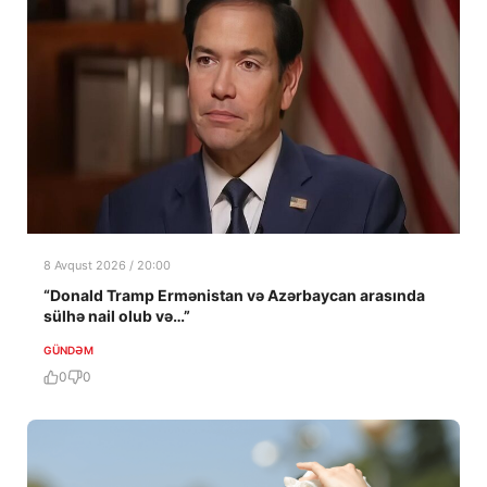
8 Avqust 2026 / 20:00
“Donald Tramp Ermənistan və Azərbaycan arasında
sülhə nail olub və…”
GÜNDƏM
0
0