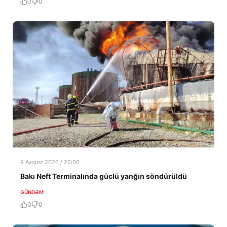
0
0
9 Avqust 2026 / 20:00
Bakı Neft Terminalında güclü yanğın söndürüldü
GÜNDƏM
0
0