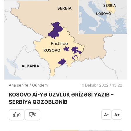
Ana səhifə
/
Gündəm
14 Dekabr 2022 / 13:22
KOSOVO Aİ-YƏ ÜZVLÜK ƏRİZƏSİ YAZIB –
SERBİYA QƏZƏBLƏNİB
0
0
A-
A+