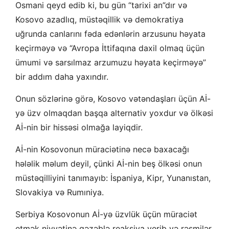
Osmani qeyd edib ki, bu gün “tarixi an”dır və
Kosovo azadlıq, müstəqillik və demokratiya
uğrunda canlarını fəda edənlərin arzusunu həyata
keçirməyə və “Avropa İttifaqına daxil olmaq üçün
ümumi və sarsılmaz arzumuzu həyata keçirməyə”
bir addım daha yaxındır.
Onun sözlərinə görə, Kosovo vətəndaşları üçün Aİ-
yə üzv olmaqdan başqa alternativ yoxdur və ölkəsi
Aİ-nin bir hissəsi olmağa layiqdir.
Aİ-nin Kosovonun müraciətinə necə baxacağı
hələlik məlum deyil, çünki Aİ-nin beş ölkəsi onun
müstəqilliyini tanımayıb: İspaniya, Kipr, Yunanıstan,
Slovakiya və Rumıniya.
Serbiya Kosovonun Aİ-yə üzvlük üçün müraciət
etmək niyyətinə qəzəblə reaksiya verib və rəsmilər