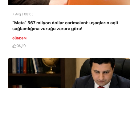
7 Avq / 08:05
“Meta” 567 milyon dollar cərimələni: uşaqların əqli
sağlamlığına vuruğu zərərə görə!
GÜNDƏM
0
0