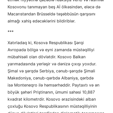
Kosovonu tanımayan beş Aİ ölkəsindən, eləcə də
Macarıstandan Brüsseldə təşəbbüsün qarşısını
almağı xahiş edəcəklərini bildiriblər.
***
Xatırladaq ki, Kosova Respublikası Şərqi
Avropada bölgə və eyni zamanda müstəqilliyi
mübahisəli olan dövlətdir. Kosovo Balkan
yarımadasında yerləşir və dənizə çıxışı yoxdur.
Şimal və şərqdə Serbiya, cənub-şərqdə Şimali
Makedoniya, cənub-qərbdə Albaniya, qərbdə
isə Monteneqro ilə həmsərhəddir. Paytaxtı və ən
böyük şəhəri Priştinanın, ümumi sahəsi 10,887
kvadrat kilometrdir. Kosovo ərazisindəki alban
çoxluğu Kosovo Respublikasının müstəqilliyinin