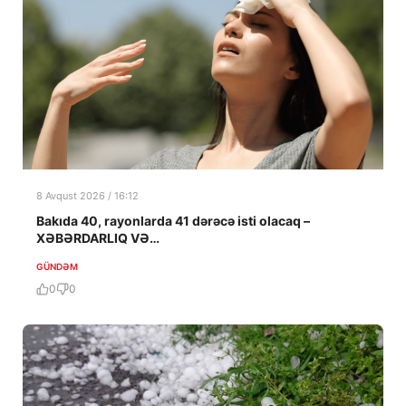
8 Avqust 2026 / 16:12
Bakıda 40, rayonlarda 41 dərəcə isti olacaq –
XƏBƏRDARLIQ VƏ…
GÜNDƏM
0
0