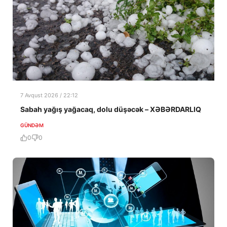
7 Avqust 2026 / 22:12
Sabah yağış yağacaq, dolu düşəcək – XƏBƏRDARLIQ
GÜNDƏM
0
0