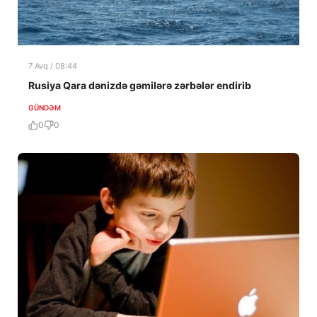
7 Avq / 08:44
Rusiya Qara dənizdə gəmilərə zərbələr endirib
GÜNDƏM
0
0