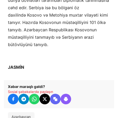
dünya dövlətləri tərəfindən diplomatik tanınmasına
cəhd edir. Serbiya isə bu bölgəni öz
daxilində Kosovo və Metohiya muxtar vilayəti kimi
tanıyır. Hazırda Kosovonun müstəqilliyini 101 ölkə
tanıyıb. Azərbaycan Respublikası Kosovonun
müstəqilliyini tanımayıb və Serbiyanın ərazi
bütövlüyünü tanıyıb.
JASMİN
Xəbər maraqlı gəldi?
Sosial şəbəkələrdə paylaşın
Azərbaycan