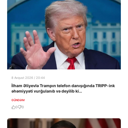
8 Avqust 2026 / 20:44
İlham Əliyevlə Trampın telefon danışığında TRIPP-ink
əhəmiyyəti vurğulanıb və deyilib ki…
GÜNDƏM
0
0