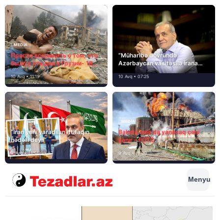
MEDİA
Просто вспомнить о том, что
“Müharibə dövründə
было в эти дни в Грузии- 18
Azərbaycan vasitəsilə İrana
лет назад, 8 августа 2008
yardım və dəstək göstərilib”
10 Avq • 11:19
10 Avq • 07:25
года…
MEDİA
“İran yeni yaradılan ittifaqın
Bakıda hələ də yanacaq çəni
hədəfi deyil”
yanır – FOTO
9 Avq • 21:54
9 Avq • 18:00
Menyu