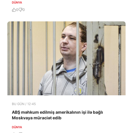
DÜNYA
0
0
BU GÜN / 12:45
ABŞ məhkum edilmiş amerikalının işi ilə bağlı
Moskvaya müraciət edib
DÜNYA