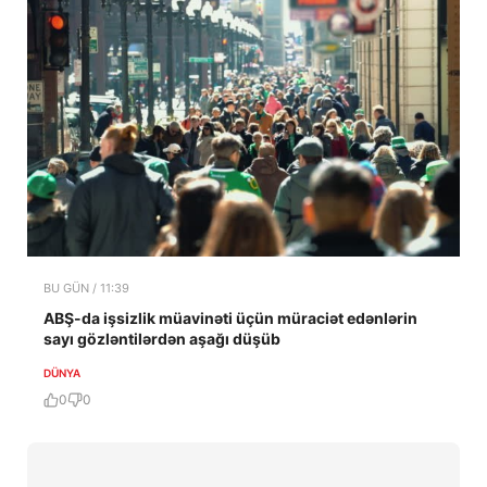
BU GÜN / 11:39
ABŞ-da işsizlik müavinəti üçün müraciət edənlərin
sayı gözləntilərdən aşağı düşüb
DÜNYA
0
0