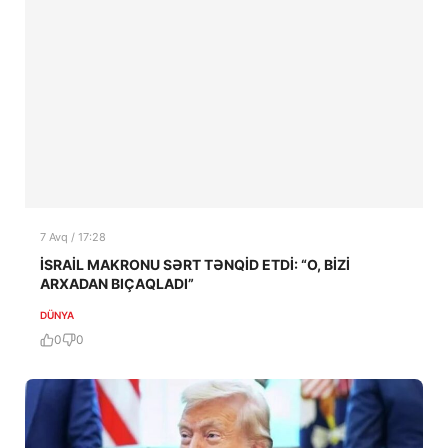
7 Avq / 17:28
İSRAİL MAKRONU SƏRT TƏNQİD ETDİ: “O, BİZİ
ARXADAN BIÇAQLADI”
DÜNYA
0
0