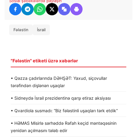
Sosial şəbəkələrdə paylaşın
Fələstin
İsrail
"Fələstin" etiketi üzrə xəbərlər
• Qəzza çadırlarında DƏHŞƏT: Yaxud, siçovullar
tərəfindən dişlənən uşaqlar
• Sidneydə İsrail prezidentinə qarşı etiraz aksiyası
• Qvardiola susmadı: “Biz fələstinli uşaqları tərk etdik”
• HƏMAS Misirlə sərhəddə Rəfah keçid məntəqəsinin
yenidən açılmasını tələb edir