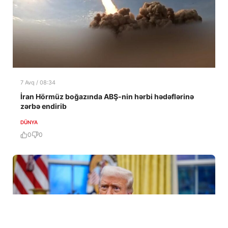
7 Avq / 08:34
İran Hörmüz boğazında ABŞ-nin hərbi hədəflərinə
zərbə endirib
DÜNYA
0
0