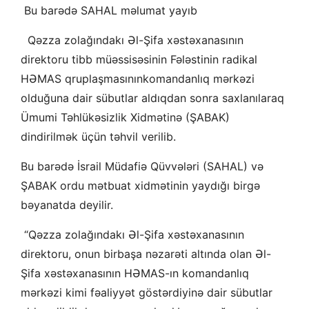
Bu barədə SAHAL məlumat yayıb
Qəzza zolağındakı Əl-Şifa xəstəxanasının
direktoru tibb müəssisəsinin Fələstinin radikal
HƏMAS qruplaşmasınınkomandanlıq mərkəzi
olduğuna dair sübutlar aldıqdan sonra saxlanılaraq
Ümumi Təhlükəsizlik Xidmətinə (ŞABAK)
dindirilmək üçün təhvil verilib.
Bu barədə İsrail Müdafiə Qüvvələri (SAHAL) və
ŞABAK ordu mətbuat xidmətinin yaydığı birgə
bəyanatda deyilir.
“Qəzza zolağındakı Əl-Şifa xəstəxanasının
direktoru, onun birbaşa nəzarəti altında olan Əl-
Şifa xəstəxanasının HƏMAS-ın komandanlıq
mərkəzi kimi fəaliyyət göstərdiyinə dair sübutlar