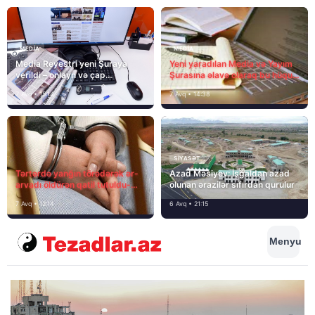
MEDİA
MEDİA
Media Reyestri yeni Şuraya
Yeni yaradılan Media və Yayım
verildi – onlayn və çap
Şurasına əlavə olaraq bu hüquq
mediasını nə gözləyir?
və vəzifələr də verilib
7 Avq • 15:14
7 Avq • 14:38
SIYASƏT
Tərtərdə yanğın törədərək ər-
Azad Məsiyev: İşğaldan azad
arvadı öldürən qatil tutuldu-
olunan ərazilər sıfırdan qurulur
SON DƏQİQƏ
7 Avq • 12:14
6 Avq • 21:15
Menyu