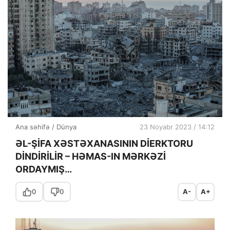
Ana səhifə
/
Dünya
23 Noyabr 2023 / 14:12
ƏL-ŞİFA XƏSTƏXANASININ DİERKTORU
DİNDİRİLİR – HƏMAS-IN MƏRKƏZİ
ORDAYMIŞ…
0
0
A-
A+