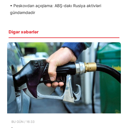
• Peskovdan açıqlama: ABŞ-dakı Rusiya aktivləri
gündəmdədir
Digər xəbərlər
BU GÜN / 16:33