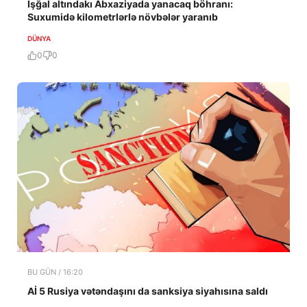
İşğal altındakı Abxaziyada yanacaq böhranı:
Suxumidə kilometrlərlə növbələr yaranıb
DÜNYA
0
0
BU GÜN / 16:20
Aİ 5 Rusiya vətəndaşını da sanksiya siyahısına saldı