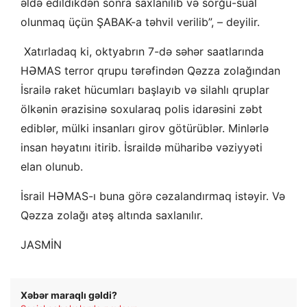
əldə edildikdən sonra saxlanılıb və sorğu-sual
olunmaq üçün ŞABAK-a təhvil verilib”, – deyilir.
Xatırladaq ki,
oktyabrın 7-də səhər saatlarında
HƏMAS terror qrupu tərəfindən Qəzza zolağından
İsrailə raket hücumları başlayıb və silahlı qruplar
ölkənin ərazisinə soxularaq polis idarəsini zəbt
ediblər, mülki insanları girov götürüblər. Minlərlə
insan həyatını itirib. İsraildə müharibə vəziyyəti
elan olunub.
İsrail HƏMAS-ı buna görə cəzalandırmaq istəyir. Və
Qəzza zolağı atəş altında saxlanılır.
JASMİN
Xəbər maraqlı gəldi?