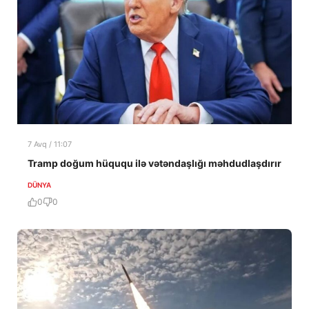
7 Avq / 11:07
Tramp doğum hüququ ilə vətəndaşlığı məhdudlaşdırır
DÜNYA
0
0