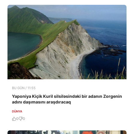
BU GÜN / 11:55
Yaponiya Kiçik Kuril silsiləsindəki bir adanın Zorgenin
adını daşımasını araşdıracaq
DÜNYA
0
0