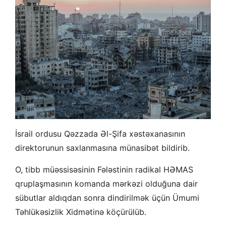
İsrail ordusu Qəzzada Əl-Şifa xəstəxanasının
direktorunun saxlanmasına münasibət bildirib.
O, tibb müəssisəsinin Fələstinin radikal HƏMAS
qruplaşmasının komanda mərkəzi olduğuna dair
sübutlar aldıqdan sonra dindirilmək üçün Ümumi
Təhlükəsizlik Xidmətinə köçürülüb.