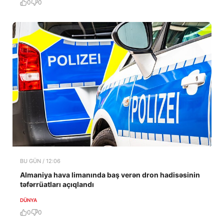
0
0
BU GÜN / 12:06
Almaniya hava limanında baş verən dron hadisəsinin
təfərrüatları açıqlandı
DÜNYA
0
0