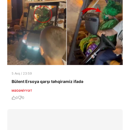
5 Avq / 23:59
Bülent Ersoya qarşı təhqiramiz ifadə
MƏDƏNIYYƏT
0
0