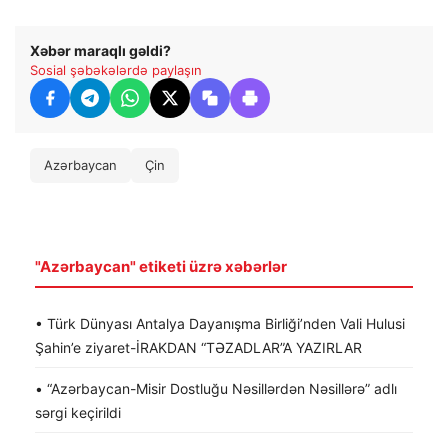
Xəbər maraqlı gəldi?
Sosial şəbəkələrdə paylaşın
Azərbaycan
Çin
"Azərbaycan" etiketi üzrə xəbərlər
• Türk Dünyası Antalya Dayanışma Birliği’nden Vali Hulusi
Şahin’e ziyaret-İRAKDAN “TƏZADLAR”A YAZIRLAR
• “Azərbaycan-Misir Dostluğu Nəsillərdən Nəsillərə” adlı
sərgi keçirildi