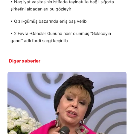
• Nəqliyat vasitəsinin istifadə təyinatı ilə bağlı sığorta
şirkətini aldadanları bu gözləyir
• Qızıl-gümüş bazarında eniş baş verib
• 2 Fevral-Gənclər Gününə həsr olunmuş “Gələcəyin
gənci” adlı fərdi sərgi keçirilib
Digər xəbərlər