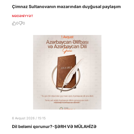
Çimnaz Sultanovanın məzarından duyğusal paylaşım
MƏDƏNIYYƏT
0
0
6 Avqust 2026 / 15:15
Dil beləmi qorunur?-ŞƏRH VƏ MÜLAHİZƏ