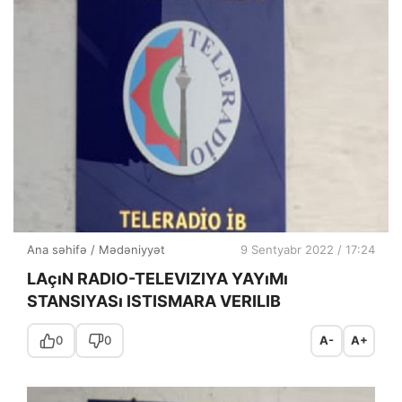
Ana səhifə
/
Mədəniyyət
9 Sentyabr 2022 / 17:24
LAçıN RADIO-TELEVIZIYA YAYıMı
STANSIYASı ISTISMARA VERILIB
0
0
A-
A+