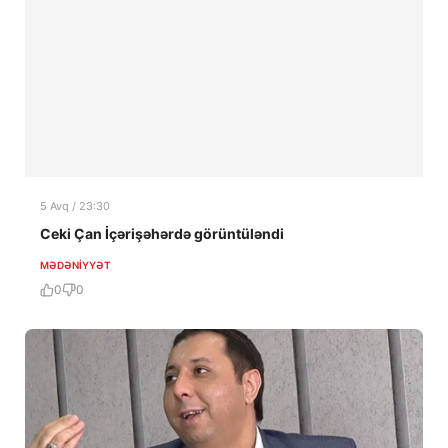
5 Avq / 23:30
Ceki Çan İçərişəhərdə görüntüləndi
MƏDƏNIYYƏT
0
0