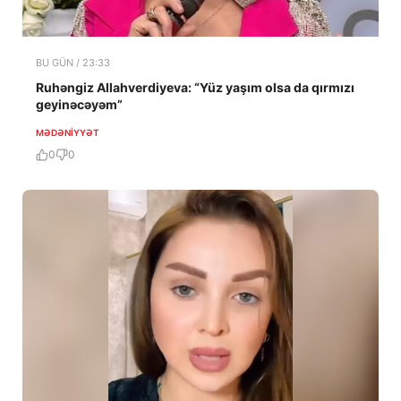
BU GÜN / 23:33
Ruhəngiz Allahverdiyeva: “Yüz yaşım olsa da qırmızı
geyinəcəyəm”
MƏDƏNIYYƏT
0
0