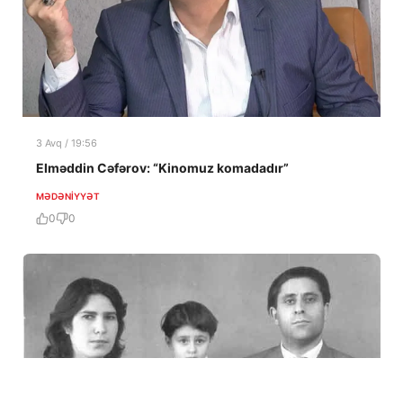
3 Avq / 19:56
Elməddin Cəfərov: “Kinomuz komadadır”
MƏDƏNIYYƏT
0
0