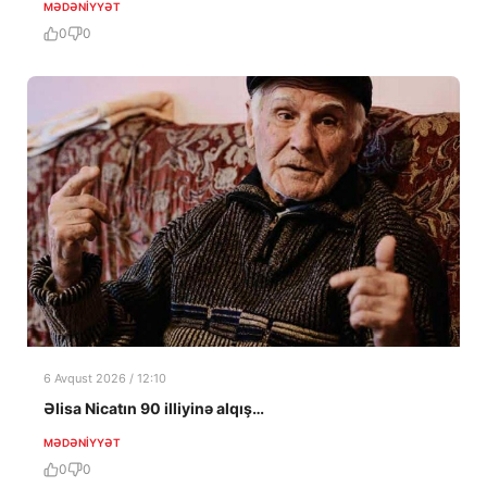
MƏDƏNIYYƏT
0
0
6 Avqust 2026 / 12:10
Əlisa Nicatın 90 illiyinə alqış…
MƏDƏNIYYƏT
0
0