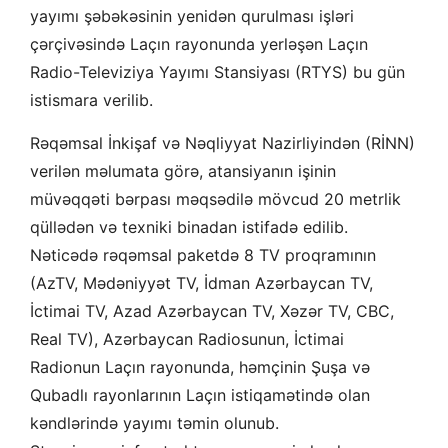
yayımı şəbəkəsinin yenidən qurulması işləri
çərçivəsində Laçın rayonunda yerləşən Laçın
Radio-Televiziya Yayımı Stansiyası (RTYS) bu gün
istismara verilib.
Rəqəmsal İnkişaf və Nəqliyyat Nazirliyindən (RİNN)
verilən məlumata görə, atansiyanın işinin
müvəqqəti bərpası məqsədilə mövcud 20 metrlik
qüllədən və texniki binadan istifadə edilib.
Nəticədə rəqəmsal paketdə 8 TV proqramının
(AzTV, Mədəniyyət TV, İdman Azərbaycan TV,
İctimai TV, Azad Azərbaycan TV, Xəzər TV, CBC,
Real TV), Azərbaycan Radiosunun, İctimai
Radionun Laçın rayonunda, həmçinin Şuşa və
Qubadlı rayonlarının Laçın istiqamətində olan
kəndlərində yayımı təmin olunub.