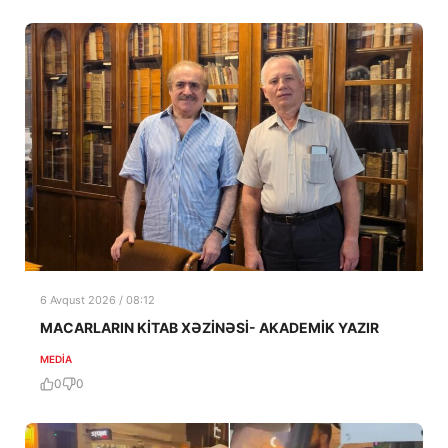
6 Avqust 2026 / 08:12
MACARLARIN KİTAB XƏZİNƏSİ- AKADEMİK YAZIR
MEDİA
0
0