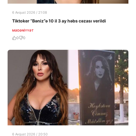
6 Avqust 2026 / 21:08
Tiktoker “Bəniz”ə 10 il 3 ay həbs cəzası verildi
MƏDƏNIYYƏT
0
0
6 Avqust 2026 / 20:50