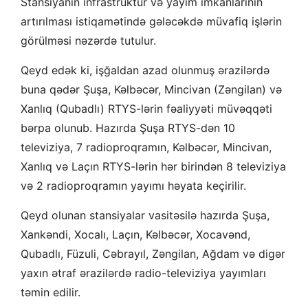
Stansiyanın infrastruktur və yayım imkanlarının
artırılması istiqamətində gələcəkdə müvafiq işlərin
görülməsi nəzərdə tutulur.
Qeyd edək ki, işğaldan azad olunmuş ərazilərdə
buna qədər Şuşa, Kəlbəcər, Mincivan (Zəngilan) və
Xanlıq (Qubadlı) RTYS-lərin fəaliyyəti müvəqqəti
bərpa olunub. Hazırda Şuşa RTYS-dən 10
televiziya, 7 radioproqramın, Kəlbəcər, Mincivan,
Xanlıq və Laçın RTYS-lərin hər birindən 8 televiziya
və 2 radioproqramın yayımı həyata keçirilir.
Qeyd olunan stansiyalar vasitəsilə hazırda Şuşa,
Xankəndi, Xocalı, Laçın, Kəlbəcər, Xocavənd,
Qubadlı, Füzuli, Cəbrayıl, Zəngilan, Ağdam və digər
yaxın ətraf ərazilərdə radio-televiziya yayımları
təmin edilir.