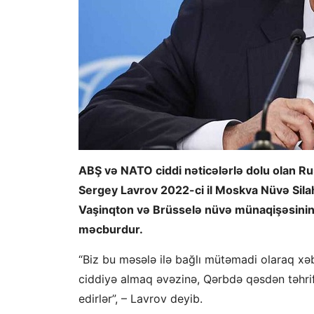
ABŞ və NATO ciddi nəticələrlə dolu olan Rusi
Sergey Lavrov 2022-ci il Moskva Nüvə Sila
Vaşinqton və Brüsselə nüvə münaqişəsinin 
məcburdur.
“Biz bu məsələ ilə bağlı mütəmadi olaraq xə
ciddiyə almaq əvəzinə, Qərbdə qəsdən təhrif e
edirlər”, – Lavrov deyib.