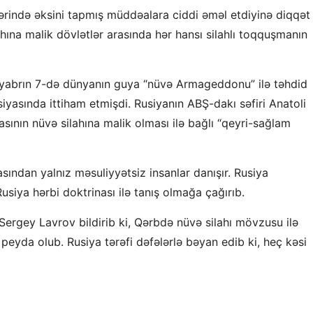
dlərində əksini tapmış müddəalara ciddi əməl etdiyinə diqqət
hına malik dövlətlər arasında hər hansı silahlı toqquşmanın
tyabrın 7-də dünyanın guya “nüvə Armageddonu” ilə təhdid
iyasında ittiham etmişdi. Rusiyanın ABŞ-dakı səfiri Anatoli
ının nüvə silahına malik olması ilə bağlı “qeyri-sağlam
ından yalnız məsuliyyətsiz insanlar danışır. Rusiya
siya hərbi doktrinası ilə tanış olmağa çağırıb.
 Sergey Lavrov bildirib ki, Qərbdə nüvə silahı mövzusu ilə
peyda olub. Rusiya tərəfi dəfələrlə bəyan edib ki, heç kəsi