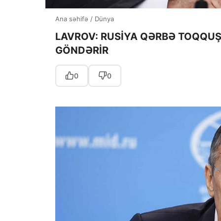
Ana səhifə
/
Dünya
LAVROV: RUSİYA QƏRBƏ TOQQUŞ
GÖNDƏRİR
0
0