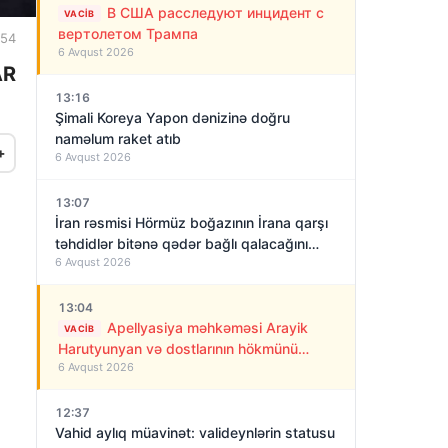
В США расследуют инцидент с
VACIB
вертолетом Трампа
:54
6 Avqust 2026
AR
13:16
Şimali Koreya Yapon dənizinə doğru
naməlum raket atıb
+
6 Avqust 2026
13:07
İran rəsmisi Hörmüz boğazının İrana qarşı
təhdidlər bitənə qədər bağlı qalacağını
6 Avqust 2026
deyir
13:04
Apellyasiya məhkəməsi Arayik
VACIB
Harutyunyan və dostlarının hökmünü
6 Avqust 2026
qüvvədə saxladı!
12:37
Vahid aylıq müavinət: valideynlərin statusu