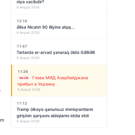
niyə vacibdir?
6 Avqust 2026
12:10
Əlisa Nicatın 90 illiyinə alqış…
6 Avqust 2026
11:47
Tərtərdə ər-arvad yanaraq öldü-SƏBƏB
6 Avqust 2026
11:26
Глава МИД Азербайджана
VACIB
прибыл в Украину
ə
6 Avqust 2026
11:12
Tramp ölkəyə qanunsuz immiqrantların
girişinin qarşısını aldıqlarını iddia etdi
am
6 Avqust 2026
11:09