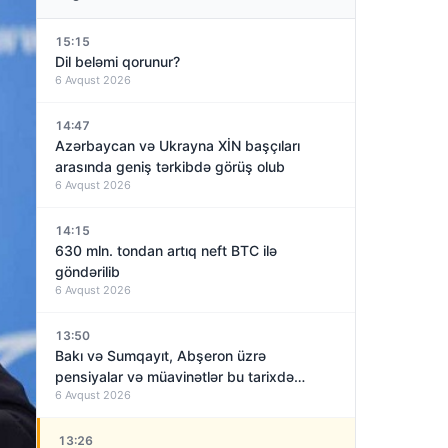
15:15
Dil beləmi qorunur?
6 Avqust 2026
14:47
Azərbaycan və Ukrayna XİN başçıları
arasında geniş tərkibdə görüş olub
6 Avqust 2026
14:15
630 mln. tondan artıq neft BTC ilə
göndərilib
6 Avqust 2026
13:50
Bakı və Sumqayıt, Abşeron üzrə
pensiyalar və müavinətlər bu tarixdə
6 Avqust 2026
veriləcək
13:26