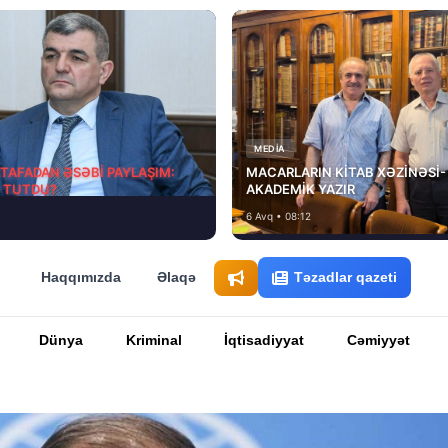
MEDİA
STAFADAN ƏSƏBİ PAYLAŞIM:
MACARLARIN KİTAB XƏZİNƏSİ-
D TUTDU?
AKADEMİK YAZIR
6 Avq • 08:12
Haqqımızda
Əlaqə
Təzadlar qazeti
Dünya
Kriminal
İqtisadiyyat
Cəmiyyət