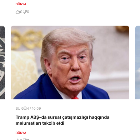
DÜNYA
0
0
BU GÜN / 10:09
Tramp ABŞ-da sursat çatışmazlığı haqqında
məlumatları təkzib etdi
DÜNYA