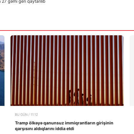
 27 gəmi geri qaytarılıb
BU GÜN / 11:12
Tramp ölkəyə qanunsuz immiqrantların girişinin
qarşısını aldıqlarını iddia etdi