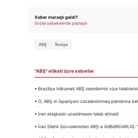
Xəbər maraqlı gəldi?
Sosial şəbəkələrdə paylaşın
ABŞ
Rusiya
"ABŞ" etiketi üzrə xəbərlər
• Braziliya hökuməti ABŞ rəsmilərinin viza tələblərin
• O, ABŞ-ın İspaniyanı cəzalandırmaq planlarına be
• İran atəşkəsin uzadılmasını tələb etmədi
• İran Silahlı Qüvvələrindən ABŞ-a XƏBƏRDARLIQ: Y