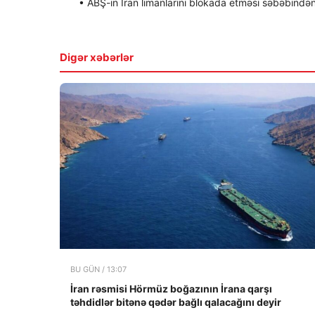
• ABŞ-ın İran limanlarını blokada etməsi səbəbindən
Digər xəbərlər
BU GÜN / 13:07
İran rəsmisi Hörmüz boğazının İrana qarşı
təhdidlər bitənə qədər bağlı qalacağını deyir