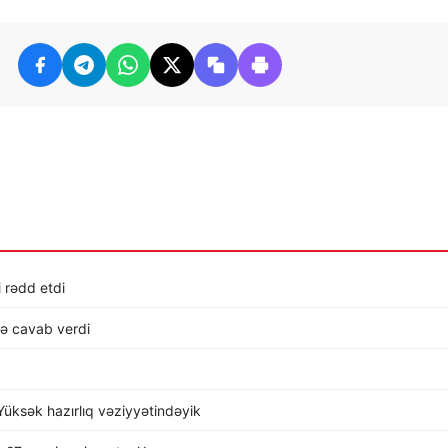
i rədd etdi
lə cavab verdi
üksək hazırlıq vəziyyətindəyik