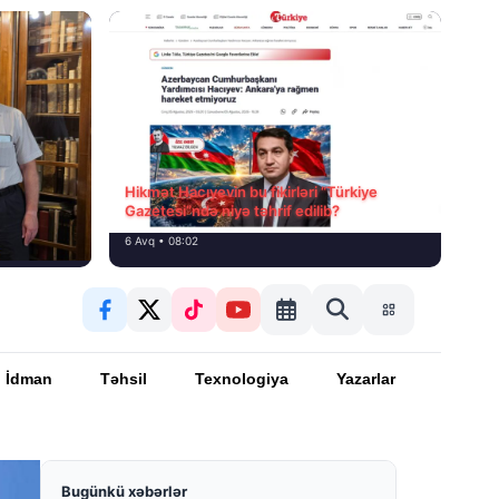
Hikmət Hacıyevin bu fikirləri “Türkiye
Gazetesi”ndə niyə təhrif edilib?
6 Avq • 08:02
İdman
Təhsil
Texnologiya
Yazarlar
Bugünkü xəbərlər