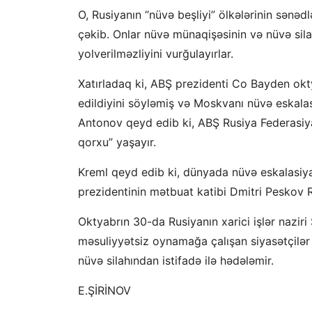
O, Rusiyanın “nüvə beşliyi” ölkələrinin sənə
çəkib. Onlar nüvə münaqişəsinin və nüvə sila
yolverilməzliyini vurğulayırlar.
Xatırladaq ki, ABŞ prezidenti Co Bayden ok
edildiyini söyləmiş və Moskvanı nüvə eskalas
Antonov qeyd edib ki, ABŞ Rusiya Federasiyas
qorxu” yaşayır.
Kreml qeyd edib ki, dünyada nüvə eskalasiyas
prezidentinin mətbuat katibi Dmitri Peskov Ru
Oktyabrın 30-da Rusiyanın xarici işlər naziri
məsuliyyətsiz oynamağa çalışan siyasətçilər 
nüvə silahından istifadə ilə hədələmir.
E.ŞİRİNOV