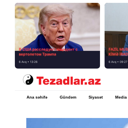
В США расследуют инцидент с
FAZİL MU
вертолетом Трампа
KİMƏ İRA
6 Avq • 13:26
6 Avq • 09:27
Ana səhifə
Gündəm
Siyasət
Media