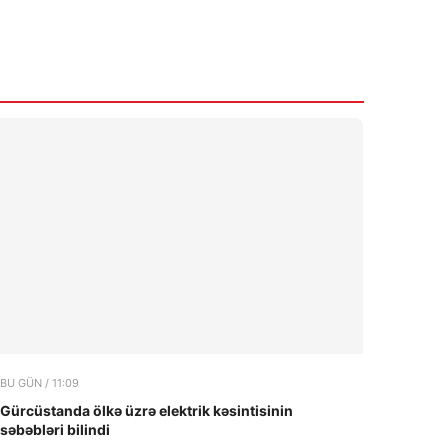
BU GÜN / 11:09
Gürcüstanda ölkə üzrə elektrik kəsintisinin
səbəbləri bilindi