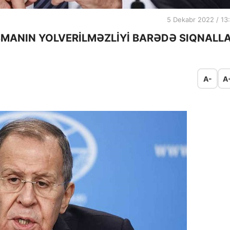
5 Dekabr 2022 / 13
MANIN YOLVERİLMƏZLİYİ BARƏDƏ SIQNALL
A-
A