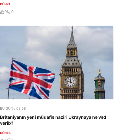
DÜNYA
0
0
BU GÜN / 09:58
Britaniyanın yeni müdafiə naziri Ukraynaya nə vəd
verib?
DÜNYA