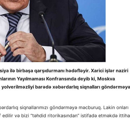
ya ilə birbaşa qarşıdurmanı hədəfləyir. Xarici işlər naziri
hlarının Yayılmaması Konfransında deyib ki, Moskva
yolverilməzliyi barədə xəbərdarlıq siqnalları göndərməy
bərdarlıq siqnallarımızı göndərməyə məcburuq. Lakin onları
dilir və bizi “təhdid ritorikasından” istifadə etməkdə ittih