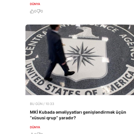
DÜNYA
0
0
BU GÜN / 10:33
MKİ Kubada əməliyyatları genişləndirmək üçün
“xüsusi qrup” yaradır?
DÜNYA