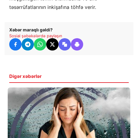
təsərrüfatlarının inkişafına töhfə verir.
Xəbər maraqlı gəldi?
Sosial şəbəkələrdə paylaşın
Digər xəbərlər