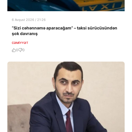
6 Avqust 2026 / 21:26
“Sizi cəhənnəmə aparacağam” – taksi sürücüsündən
şok davranış
CƏMIYYƏT
0
0