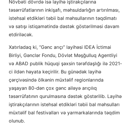
Növbəti dövrdə isə layihə iştirakçılarına
təsərrüfatlarının inkişafı, məhsuldarlığın artırılması,
istehsal etdikləri təbii bal məhsullarının təqdimatı
və satışı istiqamətində dəstək göstərilməsi davam
etdiriləcək.
Xatırladaq ki, “Gənc arıçı” layihəsi IDEA İctimai
Birliyi, Gənclər Fondu, Dövlət Məşğulluq Agentliyi
və ABAD publik hüquqi şəxsin tərəfdaşlığı ilə 2021-
ci ildən həyata keçirilir. Bu günədək layihə
çərçivəsində ölkənin müxtəlif regionlarında
yaşayan 80-dən çox gənc ailəyə arıçılıq
təsərrüfatının qurulmasına dəstək göstərilib. Layihə
iştirakçılarının istehsal etdikləri təbii bal məhsulları
müxtəlif bal festivalları və yarmarkalarında təqdim
olunub.