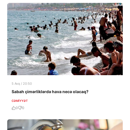
5 Avq / 20:50
Sabah çimərliklərdə hava necə olacaq?
CƏMIYYƏT
0
0