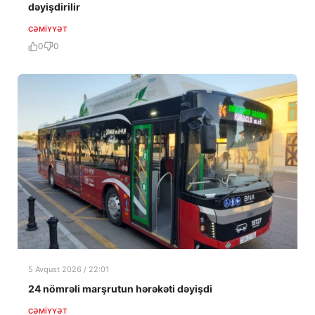
dəyişdirilir
CƏMIYYƏT
0
0
5 Avqust 2026 / 22:01
24 nömrəli marşrutun hərəkəti dəyişdi
CƏMIYYƏT