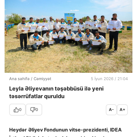
Ana səhifə
/
Cəmiyyət
5 İyun 2026 / 21:04
Leyla Əliyevanın təşəbbüsü ilə yeni
təsərrüfatlar quruldu
0
0
A-
A+
Heydər Əliyev Fondunun vitse-prezidenti, IDEA