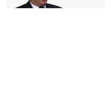
5 Avq / 20:08
Azad Məsiyev: Gürcüstan NATO-da real perspektiv
görmür
CƏMIYYƏT
0
0