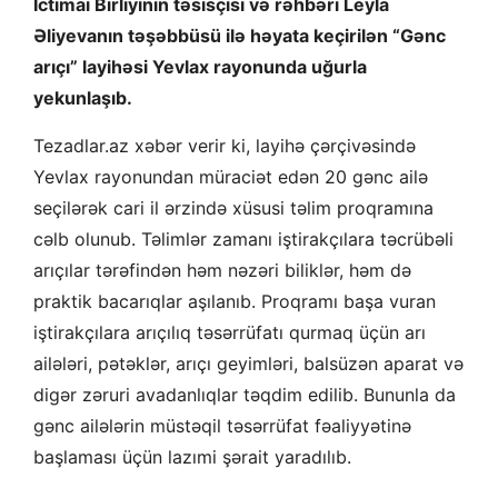
İctimai Birliyinin təsisçisi və rəhbəri Leyla
Əliyevanın təşəbbüsü ilə həyata keçirilən “Gənc
arıçı” layihəsi Yevlax rayonunda uğurla
yekunlaşıb.
Tezadlar.az xəbər verir ki, layihə çərçivəsində
Yevlax rayonundan müraciət edən 20 gənc ailə
seçilərək cari il ərzində xüsusi təlim proqramına
cəlb olunub. Təlimlər zamanı iştirakçılara təcrübəli
arıçılar tərəfindən həm nəzəri biliklər, həm də
praktik bacarıqlar aşılanıb. Proqramı başa vuran
iştirakçılara arıçılıq təsərrüfatı qurmaq üçün arı
ailələri, pətəklər, arıçı geyimləri, balsüzən aparat və
digər zəruri avadanlıqlar təqdim edilib. Bununla da
gənc ailələrin müstəqil təsərrüfat fəaliyyətinə
başlaması üçün lazımi şərait yaradılıb.