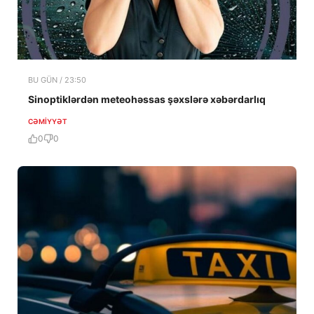
BU GÜN / 23:50
Sinoptiklərdən meteohəssas şəxslərə xəbərdarlıq
CƏMIYYƏT
0
0