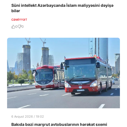
Süni intellekt Azərbaycanda İslam maliyyəsini dəyişə
bilər
CƏMIYYƏT
0
0
6 Avqust 2026 / 19:02
Bakıda bəzi marşrut avtobuslarının hərəkət sxemi