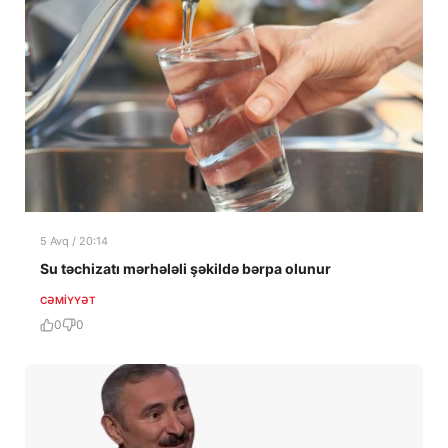
5 Avq / 20:14
Su təchizatı mərhələli şəkildə bərpa olunur
CƏMIYYƏT
0
0