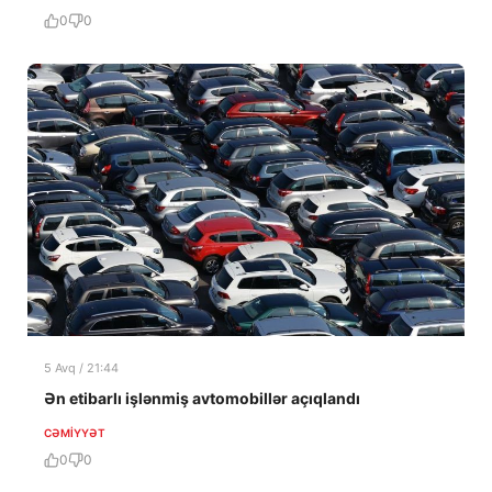
0
0
5 Avq / 21:44
Ən etibarlı işlənmiş avtomobillər açıqlandı
CƏMIYYƏT
0
0