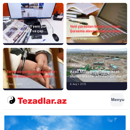
MEDİA
MEDİA
Media Reyestri yeni Şuraya
Yeni yaradılan Media və Yayım
verildi – onlayn və çap
Şurasına əlavə olaraq bu hüquq
mediasını nə gözləyir?
və vəzifələr də verilib
7 Avq • 15:14
7 Avq • 14:38
SIYASƏT
Tərtərdə yanğın törədərək ər-
Azad Məsiyev: İşğaldan azad
arvadı öldürən qatil tutuldu-
olunan ərazilər sıfırdan qurulur
SON DƏQİQƏ
7 Avq • 12:14
6 Avq • 21:15
Menyu