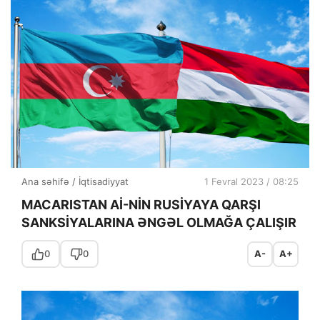
Ana səhifə
/
İqtisadiyyat
1 Fevral 2023 / 08:25
MACARISTAN Aİ-NİN RUSİYAYA QARŞI
SANKSİYALARINA ƏNGƏL OLMAĞA ÇALIŞIR
0
0
A-
A+