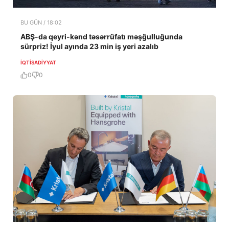
BU GÜN / 18:02
ABŞ-da qeyri-kənd təsərrüfatı məşğulluğunda
sürpriz! İyul ayında 23 min iş yeri azalıb
İQTISADIYYAT
0
0