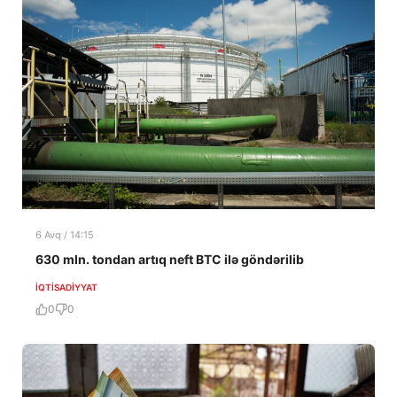
6 Avq / 14:15
630 mln. tondan artıq neft BTC ilə göndərilib
İQTISADIYYAT
0
0