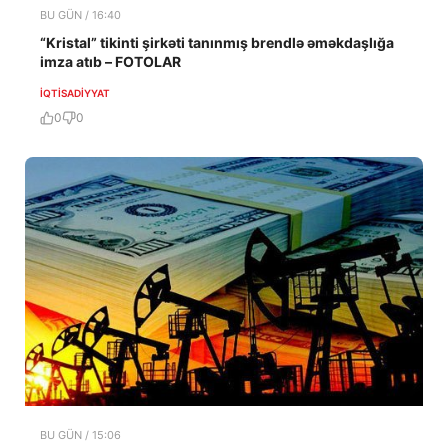
BU GÜN / 16:40
“Kristal” tikinti şirkəti tanınmış brendlə əməkdaşlığa
imza atıb – FOTOLAR
İQTISADIYYAT
0
0
BU GÜN / 15:06