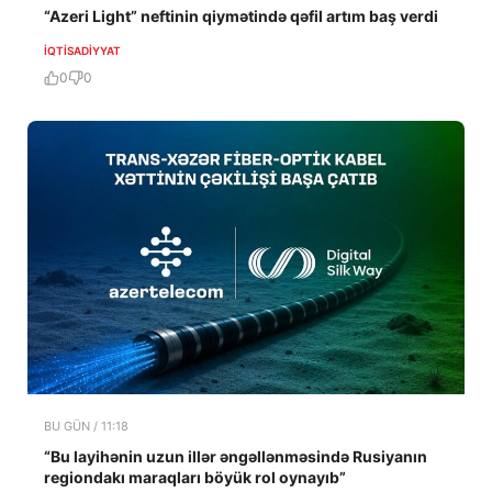
“Azeri Light” neftinin qiymətində qəfil artım baş verdi
İQTISADIYYAT
0
0
BU GÜN / 11:18
“Bu layihənin uzun illər əngəllənməsində Rusiyanın
regiondakı maraqları böyük rol oynayıb”