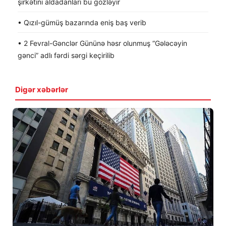
şirkətini aldadanları bu gözləyir
• Qızıl-gümüş bazarında eniş baş verib
• 2 Fevral-Gənclər Gününə həsr olunmuş “Gələcəyin
gənci” adlı fərdi sərgi keçirilib
Digər xəbərlər