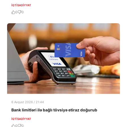
İQTISADIYYAT
0
0
6 Avqust 2026 / 21:44
Bank limitləri ilə bağlı tövsiyə etiraz doğurub
İQTISADIYYAT
0
0