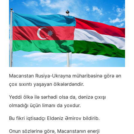
Macarıstan Rusiya-Ukrayna müharibəsinə görə ən
çox sıxıntı yaşayan ölkələrdəndir.
Yeddi ölkə ilə sərhədi olsa da, dənizə çıxışı
olmadığı üçün limanı da yoxdur.
Bu fikri iqtisadçı Eldəniz Əmirov bildirib.
Onun sözlərinə görə, Macarıstanın enerji