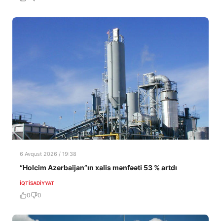
6 Avqust 2026 / 19:38
“Holcim Azerbaijan”ın xalis mənfəəti 53 % artdı
İQTISADIYYAT
0
0