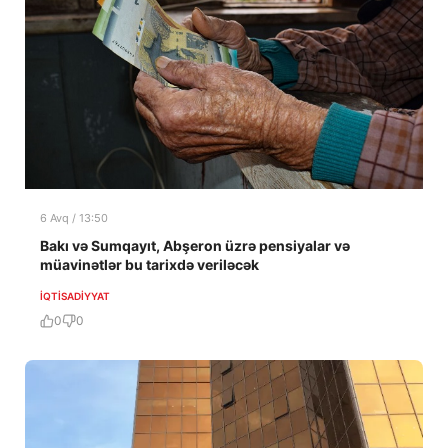
6 Avq / 13:50
Bakı və Sumqayıt, Abşeron üzrə pensiyalar və
müavinətlər bu tarixdə veriləcək
İQTISADIYYAT
0
0