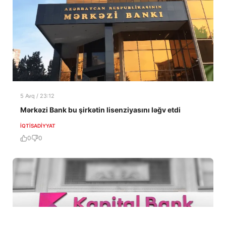
5 Avq / 23:12
Mərkəzi Bank bu şirkətin lisenziyasını ləğv etdi
İQTISADIYYAT
0
0