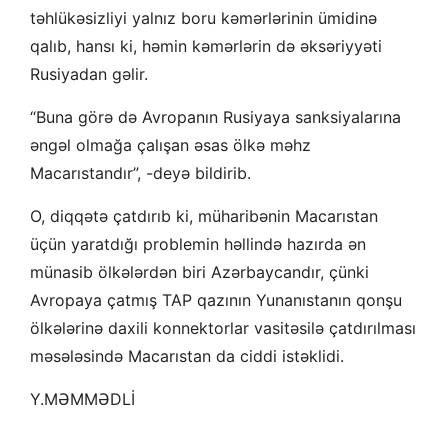
təhlükəsizliyi yalnız boru kəmərlərinin ümidinə
qalıb, hansı ki, həmin kəmərlərin də əksəriyyəti
Rusiyadan gəlir.
“Buna görə də Avropanın Rusiyaya sanksiyalarına
əngəl olmağa çalışan əsas ölkə məhz
Macarıstandır”, -deyə bildirib.
O, diqqətə çatdırıb ki, müharibənin Macarıstan
üçün yaratdığı problemin həllində hazırda ən
münasib ölkələrdən biri Azərbaycandır, çünki
Avropaya çatmış TAP qazının Yunanıstanın qonşu
ölkələrinə daxili konnektorlar vasitəsilə çatdırılması
məsələsində Macarıstan da ciddi istəklidi.
Y.MƏMMƏDLİ