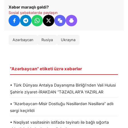
Xəbər maraqlı gəldi?
Sosial şəbəkələrdə paylaşın
Azərbaycan
Rusiya
Ukrayna
"Azərbaycan" etiketi üzrə xəbərlər
• Türk Dünyası Antalya Dayanışma Birliği’nden Vali Hulusi
Şahin’e ziyaret-İRAKDAN “TƏZADLAR”A YAZIRLAR
• “Azərbaycan-Misir Dostluğu Nəsillərdən Nəsillərə” adlı
sərgi keçirildi
• Nəqliyat vasitəsinin istifadə təyinatı ilə bağlı sığorta