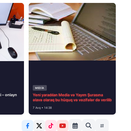
MEDİA
i – onlayn
Yeni yaradılan Media və Yayım Şurasına
əlavə olaraq bu hüquq və vəzifələr də verilib
7 Avq • 14:38