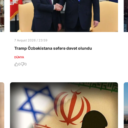
7 Avqust 2026 / 23:59
Tramp Özbəkistana səfərə dəvət olundu
DÜNYA
0
0