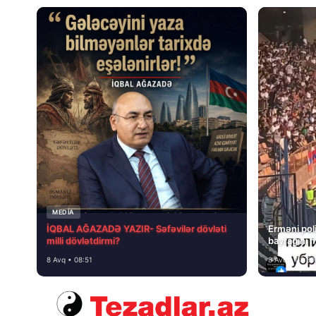
MEDİA
İQBAL AĞAZADƏ YAZIR- Səfəvilər dövləti
Erməni poli
milli dövlətdirmi?
bayrağını 
8 Avq • 08:51
8 Avq • 08:39