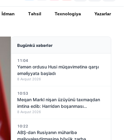
İdman
Təhsil
Texnologiya
Yazarlar
Bugünkü xəbərlər
11:04
Yəmən ordusu Husi müqavimətinə qarşı
əməliyyata başladı
8 Avqust 2026
10:53
Meqan Markl nişan üzüyünü taxmaqdan
imtina edib: Harridən boşanması
8 Avqust 2026
yaxınlaşırmı?
10:22
ABŞ-dan Rusiyanın müharibə
maliyyələşdirməsinə böyük zərbə