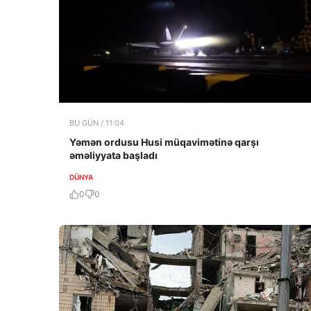
BU GÜN / 11:04
Yəmən ordusu Husi müqavimətinə qarşı
əməliyyata başladı
DÜNYA
0
0