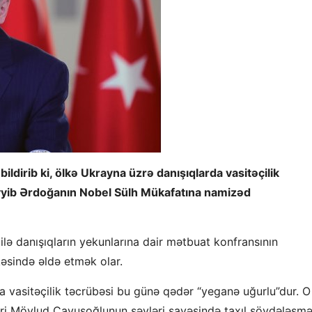
 bildirib ki, ölkə Ukrayna üzrə danışıqlarda vasitəçilik
yyib Ərdoğanın Nobel Sülh Mükafatına namizəd
 ilə danışıqların yekunlarına dair mətbuat konfransının
əsində əldə etmək olar.
da vasitəçilik təcrübəsi bu günə qədər “yeganə uğurlu”dur. O
 naziri Mövlud Çavuşoğlunun səyləri sayəsində taxıl sövdələşmə