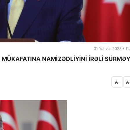
31 Yanvar 2023 / 11
MÜKAFATINA NAMİZƏDLİYİNİ İRƏLİ SÜRMƏY
A-
A