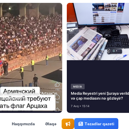
MEDİA
si stadionda separatçı “Artsax”ın
Media Reyestri yeni Şuraya verild
müsadirə etdi və…
və çap mediasını nə gözləyir?
7 Avq • 15:14
Haqqımızda
Əlaqə
Təzadlar qazeti