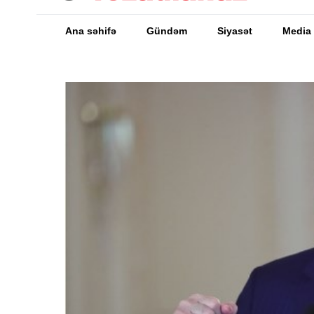
Ana səhifə
Gündəm
Siyasət
Media