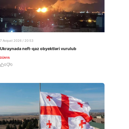
7 Avqust 2026 / 20:53
Ukraynada neft-qaz obyektləri vurulub
DÜNYA
0
0