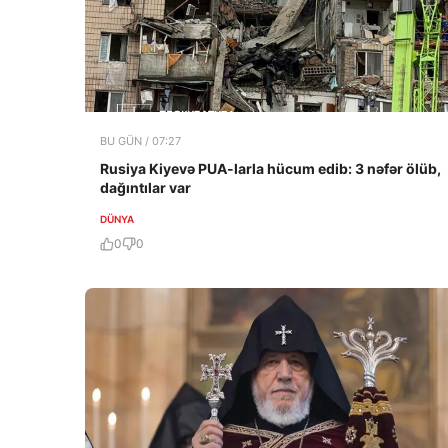
BU GÜN / 07:27
Rusiya Kiyevə PUA-larla hücum edib: 3 nəfər ölüb,
dağıntılar var
DÜNYA
0
0