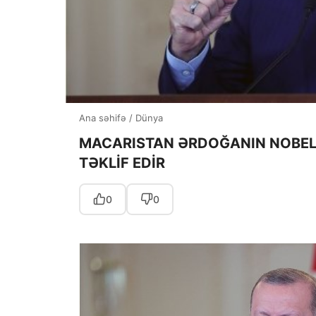
Ana səhifə
/
Dünya
MACARISTAN ƏRDOĞANIN NOBEL 
TƏKLİF EDİR
0
0