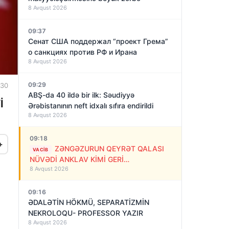
8 Avqust 2026
09:37
Сенат США поддержал “проект Грема”
о санкциях против РФ и Ирана
8 Avqust 2026
09:29
:30
ABŞ-da 40 ildə bir ilk: Səudiyyə
İ
Ərəbistanının neft idxalı sıfıra endirildi
8 Avqust 2026
09:18
+
ZƏNGƏZURUN QEYRƏT QALASI
VACIB
NÜVƏDİ ANKLAV KİMİ GERİ
8 Avqust 2026
QAYTARILMALIDIR!
09:16
ƏDALƏTİN HÖKMÜ, SEPARATİZMİN
NEKROLOQU- PROFESSOR YAZIR
8 Avqust 2026