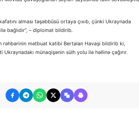
afatını alması təşəbbüsü ortaya çıxıb, çünki Ukraynada
ə bağlıdır”, – diplomat bildirib.
rəhbərinin mətbuat katibi Bertalan Havaşi bildirib ki,
i Ukraynadakı münaqişənin sülh yolu ilə həllinə çağırır.