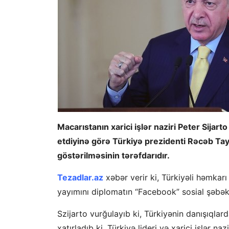
Macarıstanın xarici işlər naziri Peter Sijarto
etdiyinə görə Türkiyə prezidenti Rəcəb Ta
göstərilməsinin tərəfdarıdır.
Tezadlar.az
xəbər verir ki, Türkiyəli həmkarı
yayımını diplomatın “Facebook” sosial şəbək
Szijarto vurğulayıb ki, Türkiyənin danışıqlar
xatırladıb ki, Türkiyə lideri və xarici işlər