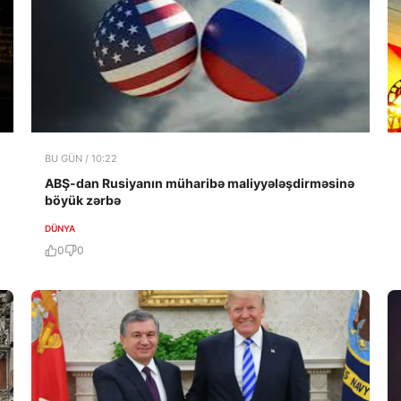
BU GÜN / 10:22
ABŞ-dan Rusiyanın müharibə maliyyələşdirməsinə
böyük zərbə
DÜNYA
0
0