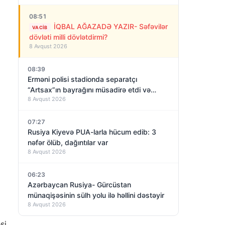
08:51
İQBAL AĞAZADƏ YAZIR- Səfəvilər
VACIB
dövləti milli dövlətdirmi?
8 Avqust 2026
08:39
Erməni polisi stadionda separatçı
“Artsax”ın bayrağını müsadirə etdi və…
8 Avqust 2026
07:27
Rusiya Kiyevə PUA-larla hücum edib: 3
nəfər ölüb, dağıntılar var
8 Avqust 2026
06:23
Azərbaycan Rusiya- Gürcüstan
münaqişəsinin sülh yolu ilə həllini dəstəyir
8 Avqust 2026
si