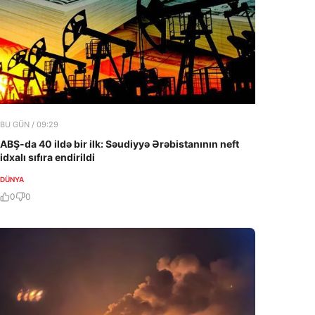
BU GÜN / 09:29
ABŞ-da 40 ildə bir ilk: Səudiyyə Ərəbistanının neft
idxalı sıfıra endirildi
DÜNYA
0
0