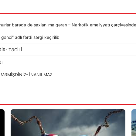
şhurlar barədə də saxlanılma qərarı – Narkotik əməliyyatı çərçivəsind
nci” adlı fərdi sərgi keçirilib
İR- TƏCİLİ
dı
RMƏMİŞDİNİZ- İNANILMAZ