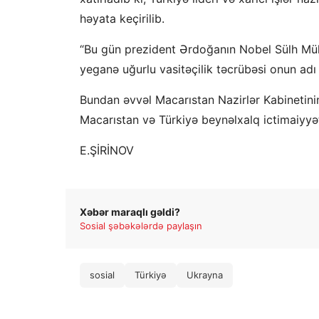
həyata keçirilib.
“Bu gün prezident Ərdoğanın Nobel Sülh Mük
yeganə uğurlu vasitəçilik təcrübəsi onun adı il
Bundan əvvəl Macarıstan Nazirlər Kabinetinin 
Macarıstan və Türkiyə beynəlxalq ictimaiyyət
E.ŞİRİNOV
Xəbər maraqlı gəldi?
Sosial şəbəkələrdə paylaşın
sosial
Türkiyə
Ukrayna