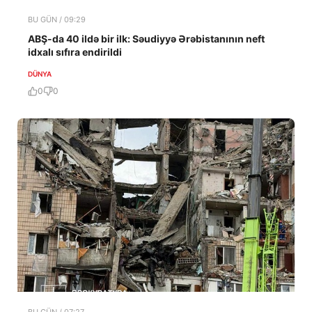
BU GÜN / 09:29
ABŞ-da 40 ildə bir ilk: Səudiyyə Ərəbistanının neft
idxalı sıfıra endirildi
DÜNYA
0
0
BU GÜN / 07:27