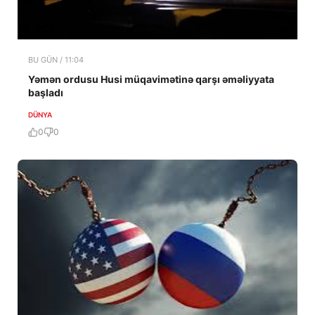
BU GÜN / 11:04
Yəmən ordusu Husi müqavimətinə qarşı əməliyyata
başladı
DÜNYA
0
0