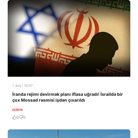
7 Avq / 19:47
İranda rejimi devirmək planı iflasa uğradı! İsraildə bir
çox Mossad rəsmisi işdən çıxarıldı
DÜNYA
0
0