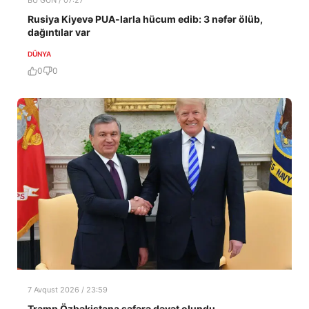
Rusiya Kiyevə PUA-larla hücum edib: 3 nəfər ölüb,
dağıntılar var
DÜNYA
0
0
7 Avqust 2026 / 23:59
Tramp Özbəkistana səfərə dəvət olundu