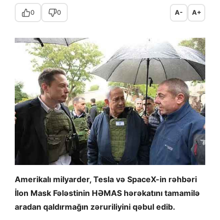
0
0
A-
A+
Amerikalı milyarder, Tesla və SpaceX-in rəhbəri
İlon Mask Fələstinin HƏMAS hərəkatını tamamilə
aradan qaldırmağın zəruriliyini qəbul edib.