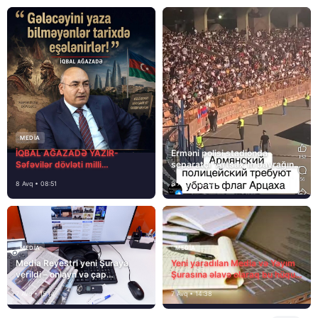
MEDİA
İQBAL AĞAZADƏ YAZIR-
Erməni polisi stadionda
Səfəvilər dövləti milli
separatçı “Artsax”ın bayrağını
dövlətdirmi?
müsadirə etdi və…
8 Avq • 08:51
8 Avq • 08:39
MEDİA
MEDİA
Media Reyestri yeni Şuraya
Yeni yaradılan Media və Yayım
verildi – onlayn və çap
Şurasına əlavə olaraq bu hüquq
mediasını nə gözləyir?
və vəzifələr də verilib
7 Avq • 15:14
7 Avq • 14:38