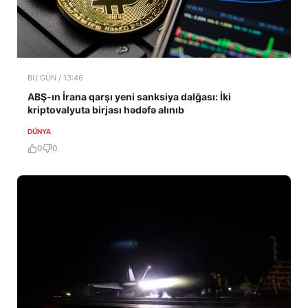
BU GÜN / 13:46
ABŞ-ın İrana qarşı yeni sanksiya dalğası: İki
kriptovalyuta birjası hədəfə alınıb
DÜNYA
0
0