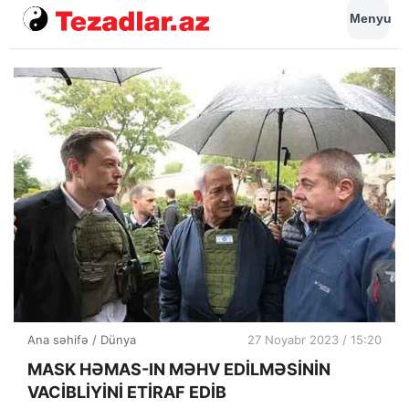
Menyu
Ana səhifə
/
Dünya
27 Noyabr 2023 / 15:20
MASK HƏMAS-IN MƏHV EDİLMƏSİNİN
VACİBLİYİNİ ETİRAF EDİB