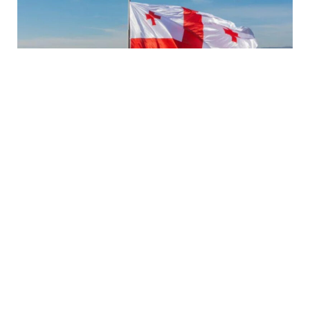
7 Avq / 19:04
ABADA Gürcüstan sərhədindəki vəziyyəti açıqladı
DÜNYA
0
0