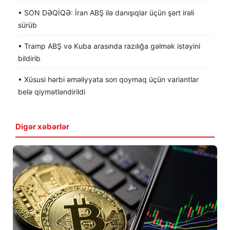
• SON DƏQİQƏ: İran ABŞ ilə danışıqlar üçün şərt irəli
sürüb
• Tramp ABŞ və Kuba arasında razılığa gəlmək istəyini
bildirib
• Xüsusi hərbi əməliyyata son qoymaq üçün variantlar
belə qiymətləndirildi
Digər xəbərlər