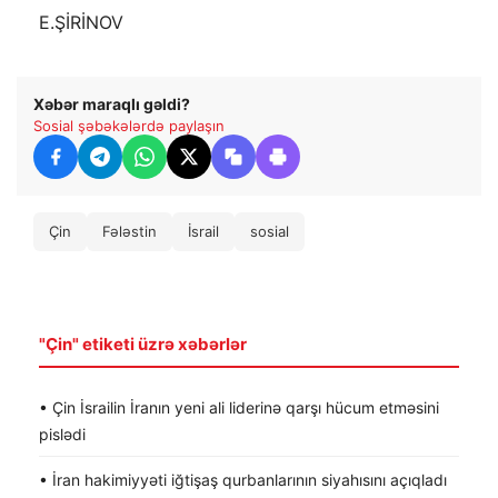
​​ E.ŞİRİNOV
Xəbər maraqlı gəldi?
Sosial şəbəkələrdə paylaşın
Çin
Fələstin
İsrail
sosial
"Çin" etiketi üzrə xəbərlər
• Çin İsrailin İranın yeni ali liderinə qarşı hücum etməsini
pislədi
• İran hakimiyyəti iğtişaş qurbanlarının siyahısını açıqladı