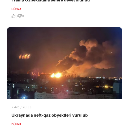
DÜNYA
0
0
7 Avq / 20:53
Ukraynada neft-qaz obyektləri vurulub
DÜNYA