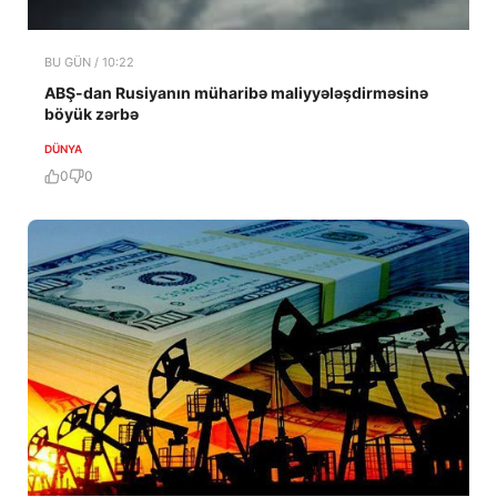
BU GÜN / 10:22
ABŞ-dan Rusiyanın müharibə maliyyələşdirməsinə
böyük zərbə
DÜNYA
0
0