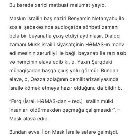
Bu barədə xarici mətbuat məlumat yayıb.
Maskın İsrailin baş naziri Benyamin Netanyahu ilə
sosial şəbəkəsində audioçatda söhbəti zamanı
belə bir bəyanatla çıxış etdiyi aydınlaşır. Dialoq
zamanı Musk israilli siyasətçinin HƏMAS-ın məhv
edilməsinin zəruriliyi ilə bağlı bəyanatı ilə razılaşıb
və həmçinin əlavə edib ki, o, Yaxın Şərqdəki
münaqişədən başqa çıxış yolu görmür. Bundan
əlavə, o, Qəzza zolağının demilitarizasiyasında
İsrailə kömək etməyə hazır olduğunu da bildirib.
“Fərq (İsrail HƏMAS-dan – red.) İsrailin mülki
insanları öldürməkdən qaçmağa çalışmasıdır”, –
Mask əlavə edib.
Bundan əvvəl İlon Mask İsrailə səfərə gəlmişdi.