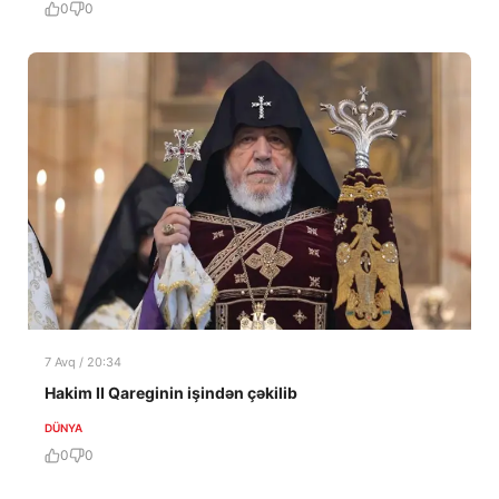
0
0
7 Avq / 20:34
Hakim II Qareginin işindən çəkilib
DÜNYA
0
0