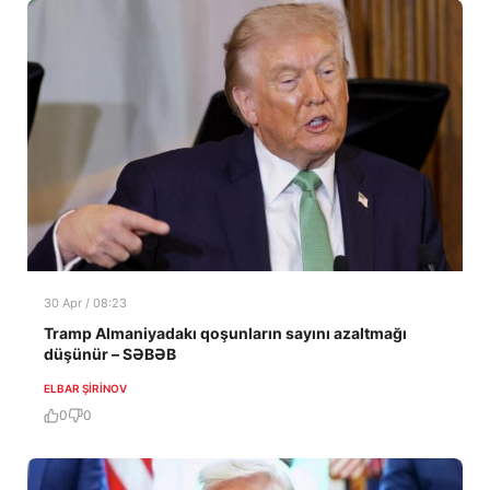
30 Apr / 08:23
Tramp Almaniyadakı qoşunların sayını azaltmağı
düşünür – SƏBƏB
ELBAR ŞIRINOV
0
0