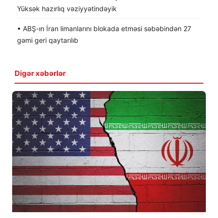
Yüksək hazırlıq vəziyyətindəyik
• ABŞ-ın İran limanlarını blokada etməsi səbəbindən 27
gəmi geri qaytarılıb
Digər xəbərlər