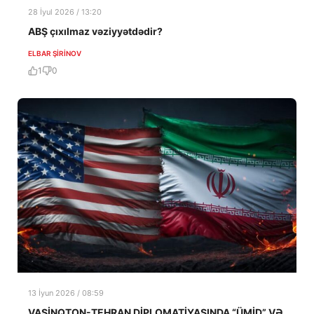
28 İyul 2026 / 13:20
ABŞ çıxılmaz vəziyyətdədir?
ELBAR ŞIRINOV
1
0
13 İyun 2026 / 08:59
VAŞİNQTON-TEHRAN DİPLOMATİYASINDA “ÜMİD” VƏ