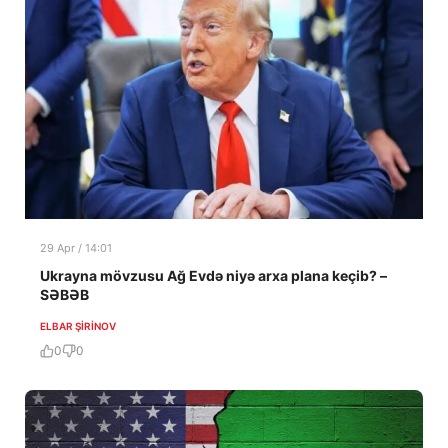
29 Apr / 14:01
Ukrayna mövzusu Ağ Evdə niyə arxa plana keçib? –
SƏBƏB
ELBAR ŞIRINOV
0
0