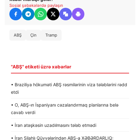
Sosial şəbəkələrdə paylaşın
ABŞ
Çin
Tramp
"ABŞ" etiketi üzrə xəbərlər
• Braziliya hökuməti ABŞ rəsmilərinin viza tələblərini rədd
etdi
• O, ABŞ-ın İspaniyanı cəzalandırmaq planlarına belə
cavab verdi
• İran atəşkəsin uzadılmasını tələb etmədi
• İran Silahlı Qüvvələrindən ABŞ-a XƏBƏRDARLIQ: