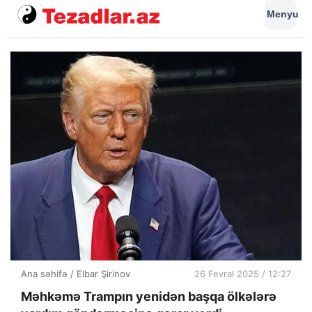
Menyu
Ana səhifə
/
Elbar Şirinov
26 Fevral 2025 / 12:27
Məhkəmə Trampın yenidən başqa ölkələrə