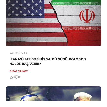
22 Apr / 10:58
İRAN MÜHARİBƏSİNİN 54-CÜ GÜNÜ: BÖLGƏDƏ
NƏLƏR BAŞ VERİR?
ELBAR ŞIRINOV
0
0