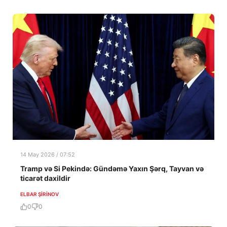
14 May 2026 / 07:52
Tramp və Si Pekində: Gündəmə Yaxın Şərq, Tayvan və
ticarət daxildir
ELBAR ŞIRINOV
0
0