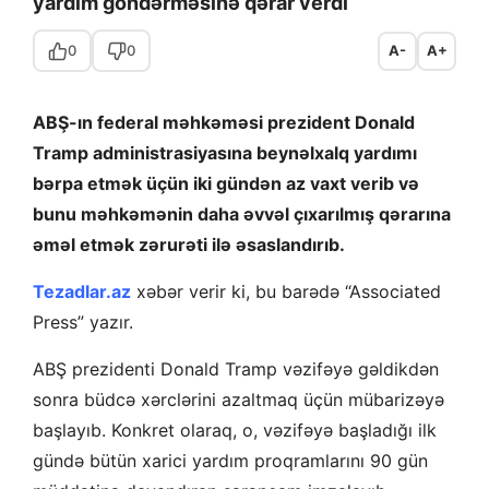
yardım göndərməsinə qərar verdi
0
0
A-
A+
ABŞ-ın federal məhkəməsi prezident Donald
Tramp administrasiyasına beynəlxalq yardımı
bərpa etmək üçün iki gündən az vaxt verib və
bunu məhkəmənin daha əvvəl çıxarılmış qərarına
əməl etmək zərurəti ilə əsaslandırıb.
Tezadlar.az
xəbər verir ki, bu barədə “Associated
Press” yazır.
ABŞ prezidenti Donald Tramp vəzifəyə gəldikdən
sonra büdcə xərclərini azaltmaq üçün mübarizəyə
başlayıb. Konkret olaraq, o, vəzifəyə başladığı ilk
gündə bütün xarici yardım proqramlarını 90 gün