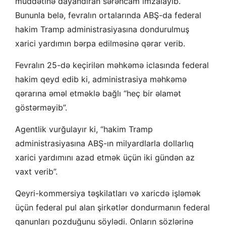
müddətinə dayandıran sərəncam imzalayıb.
Bununla belə, fevralın ortalarında ABŞ-da federal
hakim Tramp administrasiyasına dondurulmuş
xarici yardımın bərpa edilməsinə qərar verib.
Fevralın 25-də keçirilən məhkəmə iclasında federal
hakim qeyd edib ki, administrasiya məhkəmə
qərarına əməl etməklə bağlı “heç bir əlamət
göstərməyib”.
Agentlik vurğulayır ki, “hakim Tramp
administrasiyasına ABŞ-ın milyardlarla dollarlıq
xarici yardımını azad etmək üçün iki gündən az
vaxt verib”.
Qeyri-kommersiya təşkilatları və xaricdə işləmək
üçün federal pul alan şirkətlər dondurmanın federal
qanunları pozduğunu söylədi. Onların sözlərinə