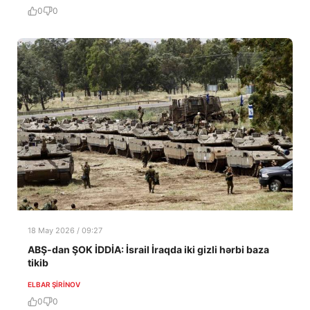
0
0
18 May 2026 / 09:27
ABŞ-dan ŞOK İDDİA: İsrail İraqda iki gizli hərbi baza
tikib
ELBAR ŞIRINOV
0
0