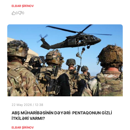
ELBAR ŞIRINOV
0
0
22 May 2026 / 12:38
ABŞ MÜHARİBƏSİNİN DƏYƏRİ: PENTAQONUN GİZLİ
İTKİLƏRİ VARMI?
ELBAR ŞIRINOV