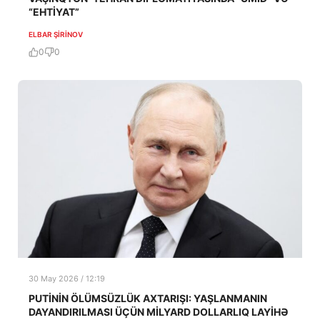
“EHTİYAT”
ELBAR ŞIRINOV
0
0
30 May 2026 / 12:19
PUTİNİN ÖLÜMSÜZLÜK AXTARIŞI: YAŞLANMANIN
DAYANDIRILMASI ÜÇÜN MİLYARD DOLLARLIQ LAYİHƏ