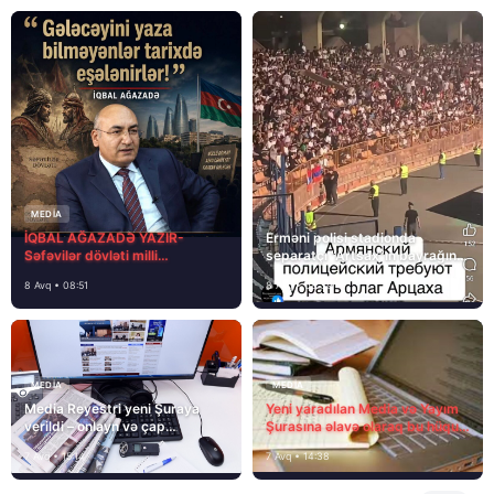
MEDİA
İQBAL AĞAZADƏ YAZIR-
Erməni polisi stadionda
Səfəvilər dövləti milli
separatçı “Artsax”ın bayrağını
dövlətdirmi?
müsadirə etdi və…
8 Avq • 08:51
8 Avq • 08:39
MEDİA
MEDİA
Media Reyestri yeni Şuraya
Yeni yaradılan Media və Yayım
verildi – onlayn və çap
Şurasına əlavə olaraq bu hüquq
mediasını nə gözləyir?
və vəzifələr də verilib
7 Avq • 15:14
7 Avq • 14:38