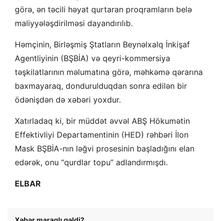
görə, ən təcili həyat qurtaran proqramların belə
maliyyələşdirilməsi dayandırılıb.
Həmçinin, Birləşmiş Ştatların Beynəlxalq İnkişaf
Agentliyinin (BŞBİA) və qeyri-kommersiya
təşkilatlarının məlumatına görə, məhkəmə qərarına
baxmayaraq, dondurulduqdan sonra edilən bir
ödənişdən də xəbəri yoxdur.
Xatırladaq ki, bir müddət əvvəl ABŞ Hökumətin
Effektivliyi Departamentinin (HED) rəhbəri İlon
Mask BŞBİA-nın ləğvi prosesinin başladığını elan
edərək, onu “qurdlar topu” adlandırmışdı.
ELBAR
Xəbər maraqlı gəldi?