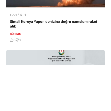
6 Avq / 13:16
Şimali Koreya Yapon dənizinə doğru naməlum raket
atıb
GÜNDƏM
0
0