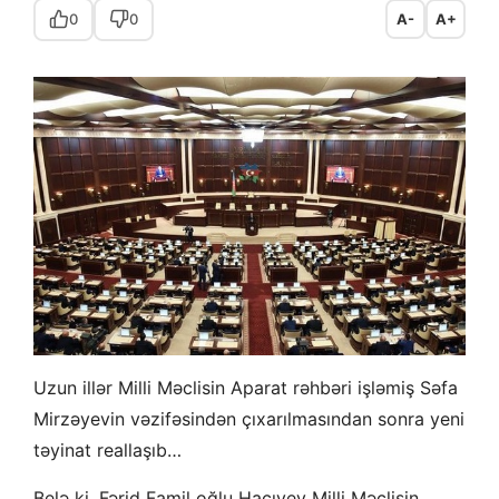
0
0
A-
A+
Uzun illər Milli Məclisin Aparat rəhbəri işləmiş Səfa
Mirzəyevin vəzifəsindən çıxarılmasından sonra yeni
təyinat reallaşıb…
Belə ki, Fərid Famil oğlu Hacıyev Milli Məclisin