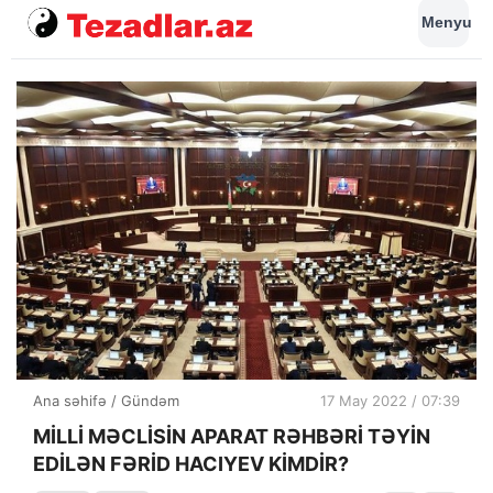
Menyu
Ana səhifə
/
Gündəm
17 May 2022 / 07:39
MİLLİ MƏCLİSİN APARAT RƏHBƏRİ TƏYİN
EDİLƏN FƏRİD HACIYEV KİMDİR?