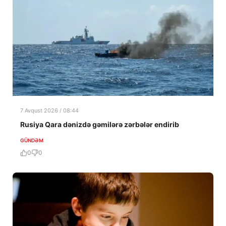
7 Avqust 2026 / 08:44
Rusiya Qara dənizdə gəmilərə zərbələr endirib
GÜNDƏM
0
0