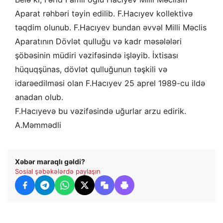
Aparat rəhbəri təyin edilib. F.Hacıyev kollektivə
təqdim olunub. F.Hacıyev bundan əvvəl Milli Məclis
Aparatının Dövlət qulluğu və kadr məsələləri
şöbəsinin müdiri vəzifəsində işləyib. İxtisası
hüquqşünas, dövlət qulluğunun təşkili və
idarəedilməsi olan F.Hacıyev 25 aprel 1989-cu ildə
anadan olub.
F.Hacıyevə bu vəzifəsində uğurlar arzu edirik.
A.Məmmədli
Xəbər maraqlı gəldi?
Sosial şəbəkələrdə paylaşın