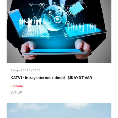
7 Avqust 2026 / 12:53
KATV1- in zay internet xidməti- ŞİKAYƏT VAR
GÜNDƏM
0
0