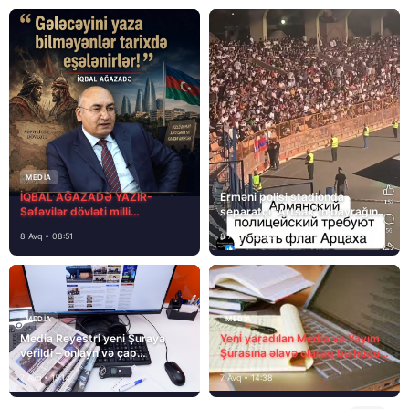
MEDİA
İQBAL AĞAZADƏ YAZIR-
Erməni polisi stadionda
Səfəvilər dövləti milli
separatçı “Artsax”ın bayrağını
dövlətdirmi?
müsadirə etdi və…
8 Avq • 08:51
8 Avq • 08:39
MEDİA
MEDİA
Media Reyestri yeni Şuraya
Yeni yaradılan Media və Yayım
verildi – onlayn və çap
Şurasına əlavə olaraq bu hüquq
mediasını nə gözləyir?
və vəzifələr də verilib
7 Avq • 15:14
7 Avq • 14:38