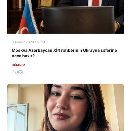
6 Avqust 2026 / 18:34
Moskva Azərbaycan XİN rəhbərinin Ukrayna səfərinə
necə baxır?
GÜNDƏM
0
0