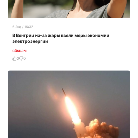
6 Avq / 16:32
В Венгрии из-за жары ввели меры экономии
электроэнергии
GÜNDƏM
0
0