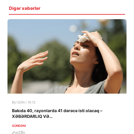
Digər xəbərlər
BU GÜN / 16:12
Bakıda 40, rayonlarda 41 dərəcə isti olacaq –
XƏBƏRDARLIQ VƏ…
GÜNDƏM
0
0