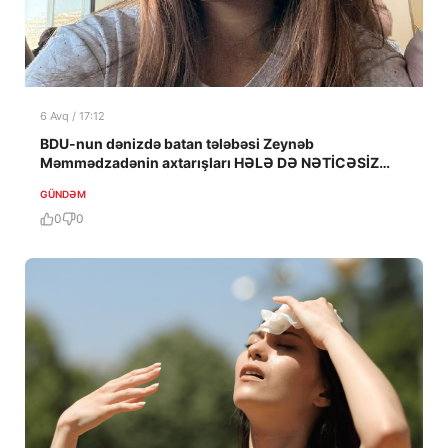
6 Avq / 17:12
BDU-nun dənizdə batan tələbəsi Zeynəb
Məmmədzadənin axtarışları HƏLƏ DƏ NƏTİCƏSİZ
QALIB!
GÜNDƏM
0
0