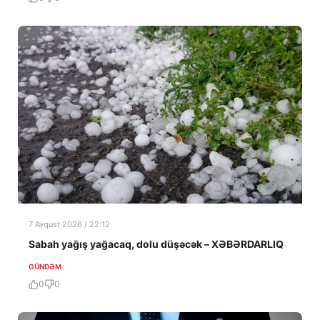
7 Avqust 2026 / 22:12
Sabah yağış yağacaq, dolu düşəcək – XƏBƏRDARLIQ
GÜNDƏM
0
0