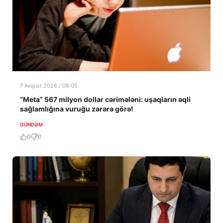
7 Avqust 2026 / 08:05
“Meta” 567 milyon dollar cərimələni: uşaqların əqli
sağlamlığına vuruğu zərərə görə!
GÜNDƏM
0
0