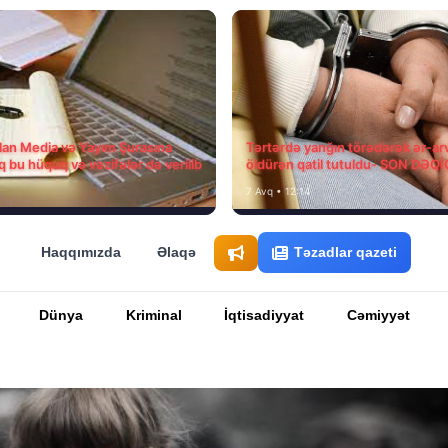
ılan Media və Yayım Şurasına
Tərtərdə yanğın törədərək ər-ar
q bu hüquq və vəzifələr də verilib
öldürən qatil tutuldu- SON DƏQ
7 Avq • 12:14
Haqqımızda
Əlaqə
Təzadlar qazeti
Dünya
Kriminal
İqtisadiyyat
Cəmiyyət