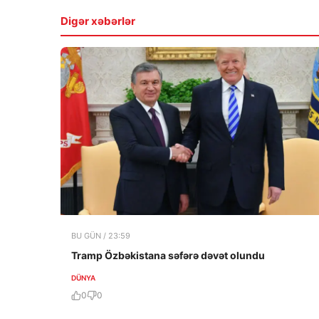
Digər xəbərlər
BU GÜN / 23:59
Tramp Özbəkistana səfərə dəvət olundu
DÜNYA
0
0