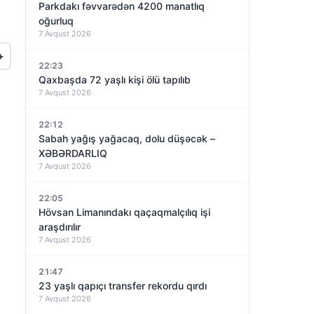
Parkdakı fəvvarədən 4200 manatlıq
oğurluq
7 Avqust 2026
+
22:23
Qaxbaşda 72 yaşlı kişi ölü tapılıb
7 Avqust 2026
22:12
Sabah yağış yağacaq, dolu düşəcək –
XƏBƏRDARLIQ
7 Avqust 2026
22:05
Hövsan Limanındakı qaçaqmalçılıq işi
araşdırılır
7 Avqust 2026
21:47
23 yaşlı qapıçı transfer rekordu qırdı
7 Avqust 2026