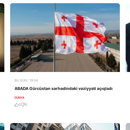
BU GÜN / 19:04
ABADA Gürcüstan sərhədindəki vəziyyəti açıqladı
DÜNYA
0
0