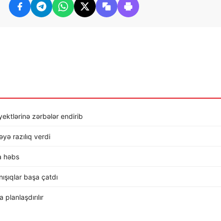
ktlərinə zərbələr endirib
ə razılıq verdi
a həbs
ışıqlar başa çatdı
planlaşdırılır