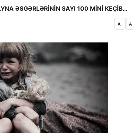
NA ƏSGƏRLƏRİNİN SAYI 100 MİNİ KEÇİB…
A-
A