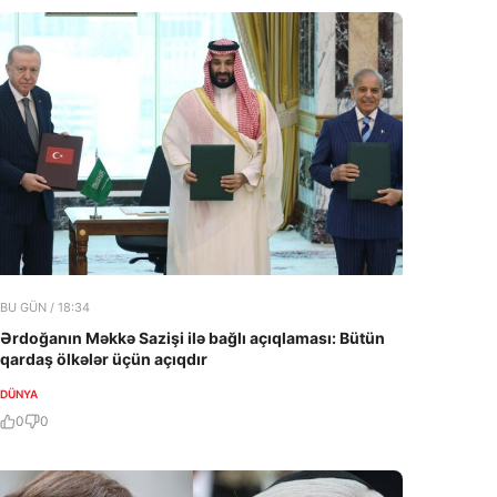
BU GÜN / 18:34
Ərdoğanın Məkkə Sazişi ilə bağlı açıqlaması: Bütün
qardaş ölkələr üçün açıqdır
DÜNYA
0
0