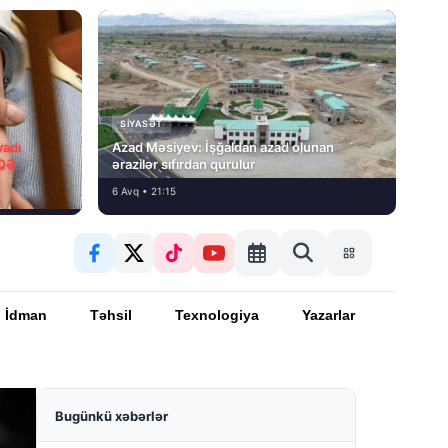
SIYASƏT
vadı
Azad Məsiyev: İşğaldan azad olunan
İQƏ
ərazilər sıfırdan qurulur
6 Avq • 21:15
İdman
Təhsil
Texnologiya
Yazarlar
Bugünkü xəbərlər