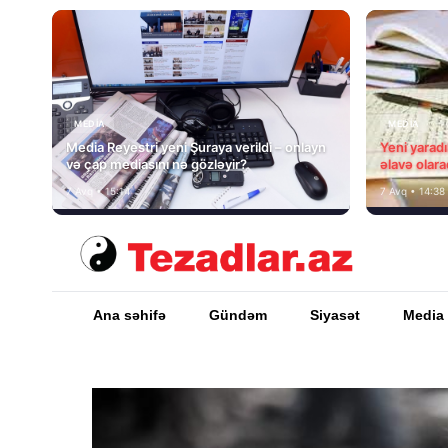
MEDİA
MEDİA
Media Reyestri yeni Şuraya verildi – onlayn
Yeni yarad
və çap mediasını nə gözləyir?
əlavə olara
7 Avq • 15:14
7 Avq • 14:38
Ana səhifə
Gündəm
Siyasət
Media