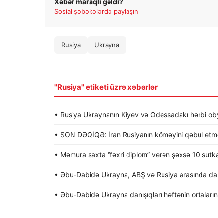
Xəbər maraqlı gəldi?
Sosial şəbəkələrdə paylaşın
Rusiya
Ukrayna
"Rusiya" etiketi üzrə xəbərlər
• Rusiya Ukraynanın Kiyev və Odessadakı hərbi obye
• SON DƏQİQƏ: İran Rusiyanın köməyini qəbul etməy
• Məmura saxta “fəxri diplom” verən şəxsə 10 sutk
• Əbu-Dabidə Ukrayna, ABŞ və Rusiya arasında dan
• Əbu-Dabidə Ukrayna danışıqları həftənin ortalarına 