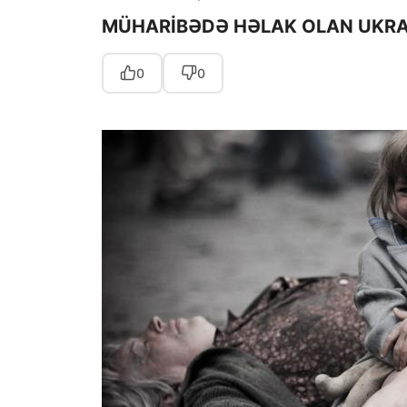
MÜHARİBƏDƏ HƏLAK OLAN UKRAY
0
0