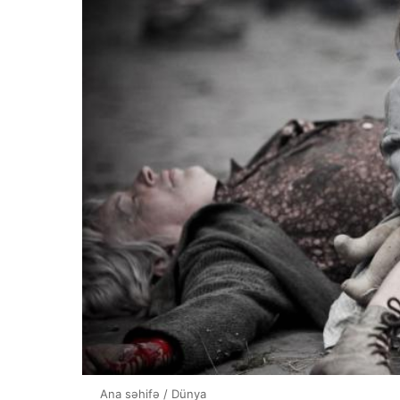
Ana səhifə
/
Dünya