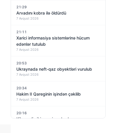
21:29
Arvadını kobra ilə öldürdü
7 Avqust 2026
21:11
Xarici informasiya sistemlərinə hücum
edənlər tutulub
7 Avqust 2026
20:53
Ukraynada neft-qaz obyektləri vurulub
7 Avqust 2026
20:34
Hakim II Qareginin işindən çəkilib
7 Avqust 2026
20:16
Kiberpolis iki gənci saxlayıb
7 Avqust 2026