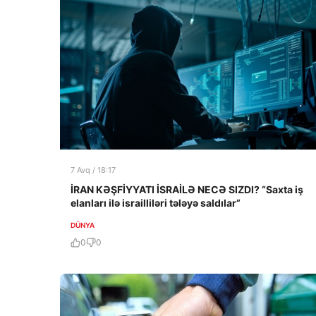
7 Avq / 18:17
İRAN KƏŞFİYYATI İSRAİLƏ NECƏ SIZDI? “Saxta iş
elanları ilə israilliləri tələyə saldılar”
DÜNYA
0
0