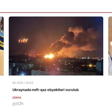
BU GÜN / 20:53
Ukraynada neft-qaz obyektləri vurulub
DÜNYA
0
0