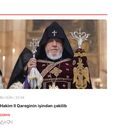
BU GÜN / 20:34
Hakim II Qareginin işindən çəkilib
DÜNYA
0
0