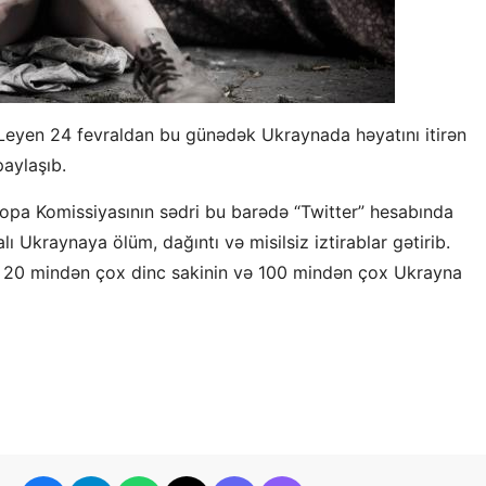
 Leyen 24 fevraldan bu günədək Ukraynada həyatını itirən
paylaşıb.
pa Komissiyasının sədri bu barədə “Twitter” hesabında
ı Ukraynaya ölüm, dağıntı və misilsiz iztirablar gətirib.
ək 20 mindən çox dinc sakinin və 100 mindən çox Ukrayna