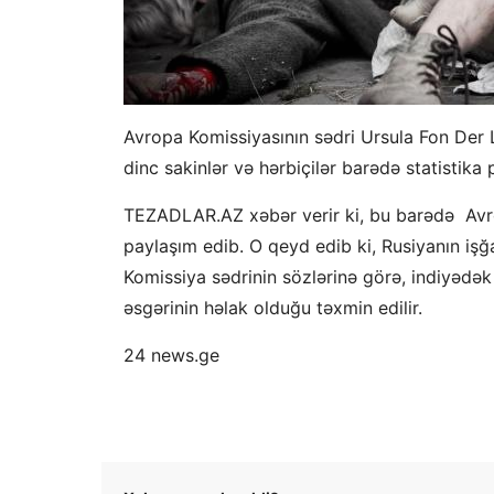
Avropa Komissiyasının sədri Ursula Fon Der
dinc sakinlər və hərbiçilər barədə statistika 
TEZADLAR.AZ xəbər verir ki, bu barədə Avro
paylaşım edib. O qeyd edib ki, Rusiyanın işğal
Komissiya sədrinin sözlərinə görə, indiyəd
əsgərinin həlak olduğu təxmin edilir.
24 news.ge