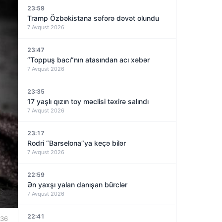
23:59
Tramp Özbəkistana səfərə dəvət olundu
7 Avqust 2026
23:47
“Toppuş bacı”nın atasından acı xəbər
7 Avqust 2026
23:35
17 yaşlı qızın toy məclisi təxirə salındı
7 Avqust 2026
23:17
Rodri “Barselona”ya keçə bilər
7 Avqust 2026
22:59
Ən yaxşı yalan danışan bürclər
7 Avqust 2026
22:41
:36