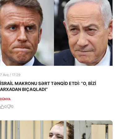
7 Avq / 17:29
İSRAİL MAKRONU SƏRT TƏNQİD ETDİ: “O, BİZİ
ARXADAN BIÇAQLADI”
DÜNYA
0
0