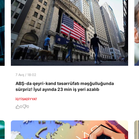
7 Avq / 18:02
ABŞ-da qeyri-kənd təsərrüfatı məşğulluğunda
sürpriz! İyul ayında 23 min iş yeri azalıb
İQTISADIYYAT
0
0