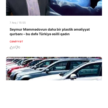
7 Avq / 15:55
Seymur Məmmədovun daha bir plastik əməliyyat
qurbanı – bu dəfə Türkiyə əsilli qadın
CƏMIYYƏT
0
0