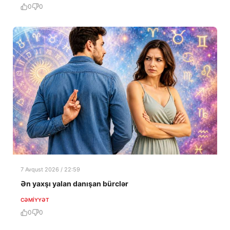
0
0
7 Avqust 2026 / 22:59
Ən yaxşı yalan danışan bürclər
CƏMIYYƏT
0
0