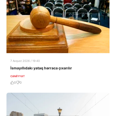
7 Avqust 2026 / 19:40
İsmayıllıdakı yataq hərraca çıxarılır
CƏMIYYƏT
0
0