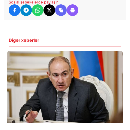
Sosial şəbəkələrdə paylaşın
Digər xəbərlər