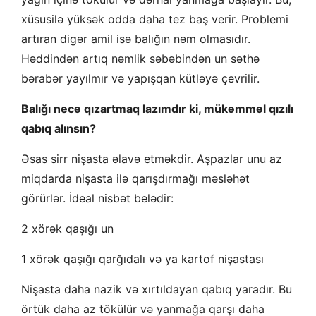
xüsusilə yüksək odda daha tez baş verir. Problemi
artıran digər amil isə balığın nəm olmasıdır.
Həddindən artıq nəmlik səbəbindən un səthə
bərabər yayılmır və yapışqan kütləyə çevrilir.
Balığı necə qızartmaq lazımdır ki, mükəmməl qızılı
qabıq alınsın?
Əsas sirr nişasta əlavə etməkdir. Aşpazlar unu az
miqdarda nişasta ilə qarışdırmağı məsləhət
görürlər. İdeal nisbət belədir:
2 xörək qaşığı un
1 xörək qaşığı qarğıdalı və ya kartof nişastası
Nişasta daha nazik və xırtıldayan qabıq yaradır. Bu
örtük daha az tökülür və yanmağa qarşı daha