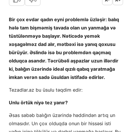
Bir çox evdar qadın eyni problemlə üzləşir: balıq
hələ tam bişməmiş tavada olan un yanmağa və
tüstülənməyə başlayır. Nəticədə yemək
xoşagəlməz dad alır, mətbəxi isə yanıq qoxusu
bürüyür. Əslində isə bu problemdən qaçmaq
olduqca asandır. Təcrübəli aşpazlar uzun illərdir
ki, balığın üzərində ideal qızılı qabıq yaratmağa
imkan verən sadə üsuldan istifadə edirlər.
Tezadlar.az bu üsulu təqdim edir:
Unlu örtük niyə tez yanır?
Əsas səbəb balığın üzərində həddindən artıq un
olmasıdır. Un çox olduqda onun bir hissəsi isti
yağın içinə tökülür və dərhal yanmağa başlayır. Bu,