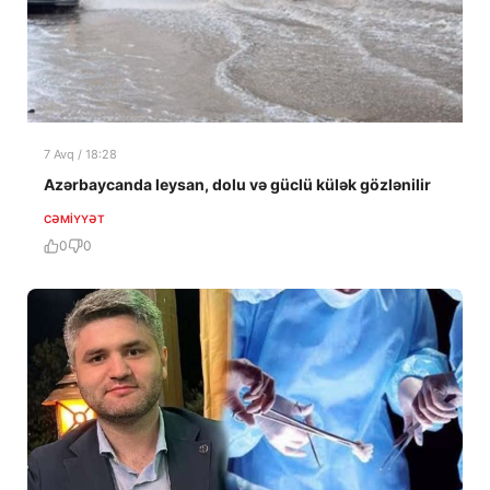
7 Avq / 18:28
Azərbaycanda leysan, dolu və güclü külək gözlənilir
CƏMIYYƏT
0
0