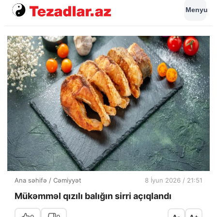
Menyu
Ana səhifə
/
Cəmiyyət
8 İyun 2026 / 21:51
Mükəmməl qızılı balığın sirri açıqlandı
0
0
A-
A+