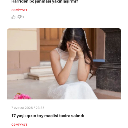
Harridən boşanması yaxınlaşırmı?
CƏMIYYƏT
0
0
7 Avqust 2026 / 23:35
17 yaşlı qızın toy məclisi təxirə salındı
CƏMIYYƏT