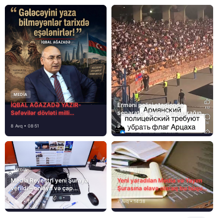
MEDİA
İQBAL AĞAZADƏ YAZIR-
Erməni polisi stadionda
Səfəvilər dövləti milli
separatçı “Artsax”ın bayrağını
dövlətdirmi?
müsadirə etdi və…
8 Avq • 08:51
8 Avq • 08:39
MEDİA
MEDİA
Media Reyestri yeni Şuraya
Yeni yaradılan Media və Yayım
verildi – onlayn və çap
Şurasına əlavə olaraq bu hüquq
mediasını nə gözləyir?
və vəzifələr də verilib
7 Avq • 15:14
7 Avq • 14:38