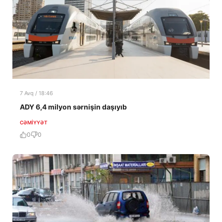
7 Avq / 18:46
ADY 6,4 milyon sərnişin daşıyıb
CƏMIYYƏT
0
0