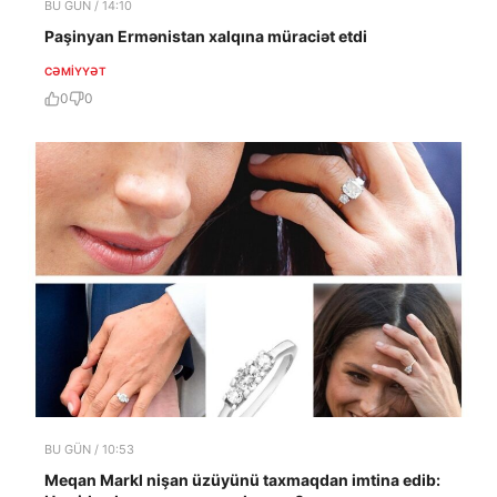
BU GÜN / 14:10
Paşinyan Ermənistan xalqına müraciət etdi
CƏMIYYƏT
0
0
BU GÜN / 10:53
Meqan Markl nişan üzüyünü taxmaqdan imtina edib: