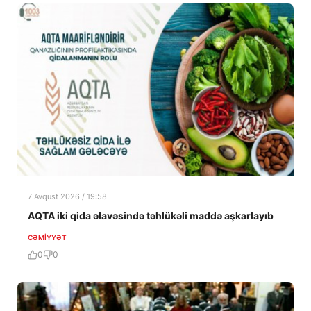
7 Avqust 2026 / 19:58
AQTA iki qida əlavəsində təhlükəli maddə aşkarlayıb
CƏMIYYƏT
0
0