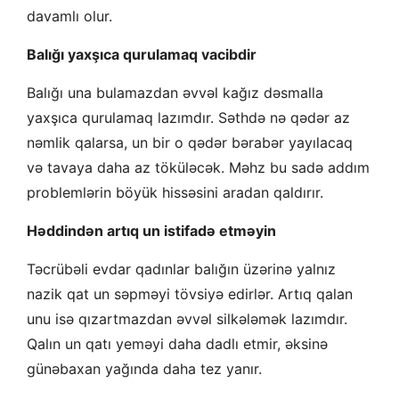
davamlı olur.
Balığı yaxşıca qurulamaq vacibdir
Balığı una bulamazdan əvvəl kağız dəsmalla
yaxşıca qurulamaq lazımdır. Səthdə nə qədər az
nəmlik qalarsa, un bir o qədər bərabər yayılacaq
və tavaya daha az töküləcək. Məhz bu sadə addım
problemlərin böyük hissəsini aradan qaldırır.
Həddindən artıq un istifadə etməyin
Təcrübəli evdar qadınlar balığın üzərinə yalnız
nazik qat un səpməyi tövsiyə edirlər. Artıq qalan
unu isə qızartmazdan əvvəl silkələmək lazımdır.
Qalın un qatı yeməyi daha dadlı etmir, əksinə
günəbaxan yağında daha tez yanır.