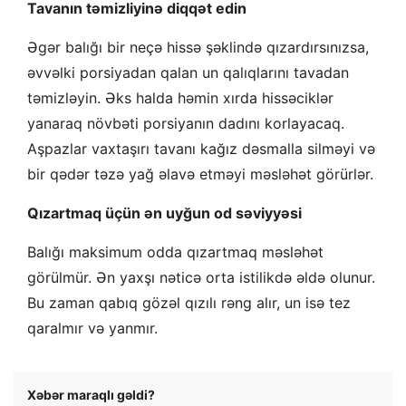
Tavanın təmizliyinə diqqət edin
Əgər balığı bir neçə hissə şəklində qızardırsınızsa,
əvvəlki porsiyadan qalan un qalıqlarını tavadan
təmizləyin. Əks halda həmin xırda hissəciklər
yanaraq növbəti porsiyanın dadını korlayacaq.
Aşpazlar vaxtaşırı tavanı kağız dəsmalla silməyi və
bir qədər təzə yağ əlavə etməyi məsləhət görürlər.
Qızartmaq üçün ən uyğun od səviyyəsi
Balığı maksimum odda qızartmaq məsləhət
görülmür. Ən yaxşı nəticə orta istilikdə əldə olunur.
Bu zaman qabıq gözəl qızılı rəng alır, un isə tez
qaralmır və yanmır.
Xəbər maraqlı gəldi?