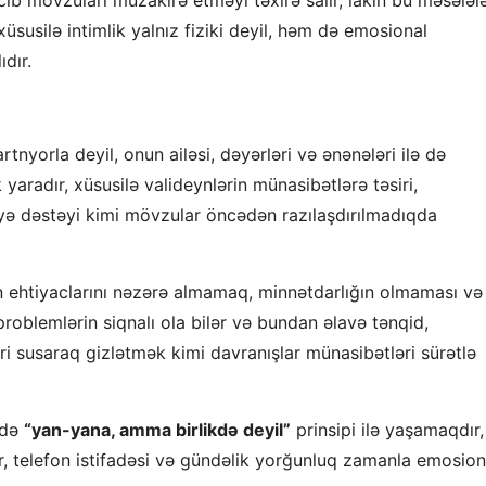
üsusilə intimlik yalnız fiziki deyil, həm də emosional
ıdır.
tnyorla deyil, onun ailəsi, dəyərləri və ənənələri ilə də
 yaradır, xüsusilə valideynlərin münasibətlərə təsiri,
yyə dəstəyi kimi mövzular öncədən razılaşdırılmadıqda
un ehtiyaclarını nəzərə almamaq, minnətdarlığın olmaması və
oblemlərin siqnalı ola bilər və bundan əlavə tənqid,
i susaraq gizlətmək kimi davranışlar münasibətləri sürətlə
 də
“yan-yana, amma birlikdə deyil”
prinsipi ilə yaşamaqdır,
ar, telefon istifadəsi və gündəlik yorğunluq zamanla emosion