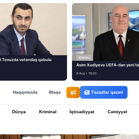
İDMAN
i Tovuzda vətəndaş qəbulu
Asim Xudiyevə UEFA-dan yeni tə
6 Avq • 19:20
Haqqımızda
Əlaqə
Təzadlar qazeti
Dünya
Kriminal
İqtisadiyyat
Cəmiyyət