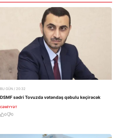
BU GÜN / 20:32
DSMF sədri Tovuzda vətəndaş qəbulu keçirəcək
CƏMIYYƏT
0
0