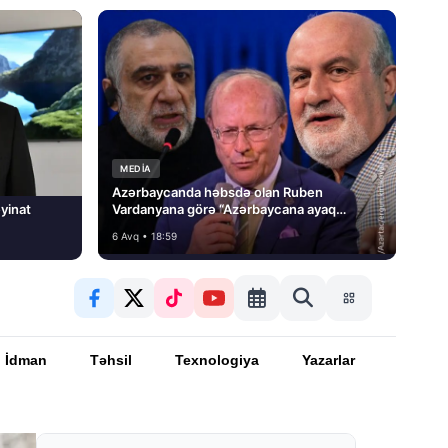
MEDİA
Azərbaycanda həbsdə olan Ruben
yinat
Vardanyana görə “Azərbaycana ayaq
basmayacağını” dedi və…
6 Avq • 18:59
İdman
Təhsil
Texnologiya
Yazarlar