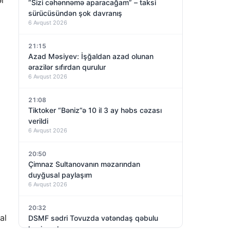
“Sizi cəhənnəmə aparacağam” – taksi
sürücüsündən şok davranış
6 Avqust 2026
21:15
Azad Məsiyev: İşğaldan azad olunan
ərazilər sıfırdan qurulur
6 Avqust 2026
21:08
Tiktoker “Bəniz”ə 10 il 3 ay həbs cəzası
verildi
6 Avqust 2026
20:50
Çimnaz Sultanovanın məzarından
duyğusal paylaşım
6 Avqust 2026
20:32
al
DSMF sədri Tovuzda vətəndaş qəbulu
keçirəcək