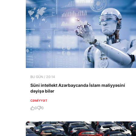
BU GÜN / 20:14
Süni intellekt Azərbaycanda İslam maliyyəsini
dəyişə bilər
CƏMIYYƏT
0
0