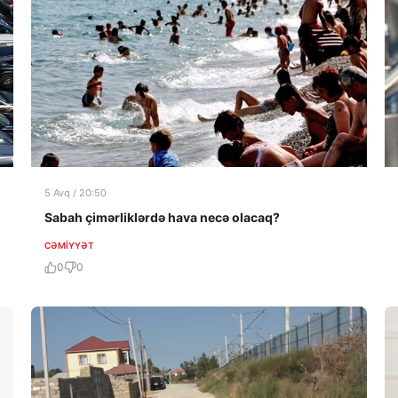
5 Avq / 20:50
Sabah çimərliklərdə hava necə olacaq?
CƏMIYYƏT
0
0