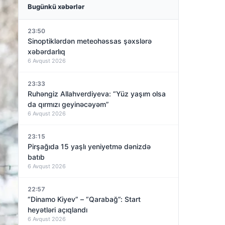
Bugünkü xəbərlər
23:50
Sinoptiklərdən meteohəssas şəxslərə
xəbərdarlıq
6 Avqust 2026
23:33
Ruhəngiz Allahverdiyeva: “Yüz yaşım olsa
da qırmızı geyinəcəyəm”
6 Avqust 2026
23:15
Pirşağıda 15 yaşlı yeniyetmə dənizdə
batıb
6 Avqust 2026
22:57
“Dinamo Kiyev” – “Qarabağ”: Start
heyətləri açıqlandı
6 Avqust 2026