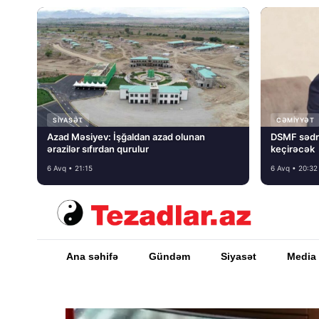
SIYASƏT
CƏMIYYƏT
Azad Məsiyev: İşğaldan azad olunan
DSMF sədr
ərazilər sıfırdan qurulur
keçirəcək
6 Avq • 21:15
6 Avq • 20:32
Ana səhifə
Gündəm
Siyasət
Media