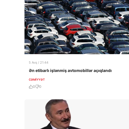
5 Avq / 21:44
Ən etibarlı işlənmiş avtomobillər açıqlandı
CƏMIYYƏT
0
0