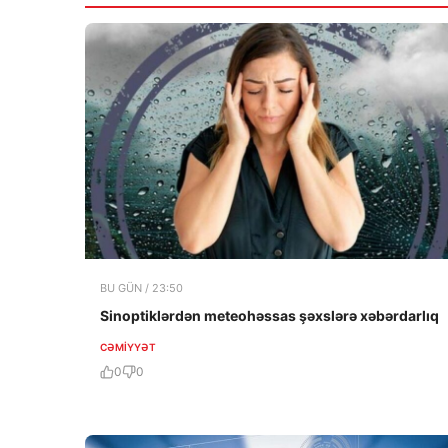
BU GÜN / 23:50
Sinoptiklərdən meteohəssas şəxslərə xəbərdarlıq
CƏMIYYƏT
0
0