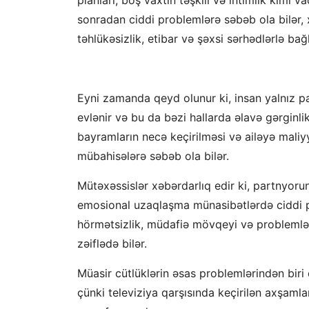
sonradan ciddi problemlərə səbəb ola bilər, x
təhlükəsizlik, etibar və şəxsi sərhədlərlə bağl
Eyni zamanda qeyd olunur ki, insan yalnız par
evlənir və bu da bəzi hallarda əlavə gərginlik
bayramların necə keçirilməsi və ailəyə mali
mübahisələrə səbəb ola bilər.
Mütəxəssislər xəbərdarlıq edir ki, partnyor
emosional uzaqlaşma münasibətlərdə ciddi pr
hörmətsizlik, müdafiə mövqeyi və problemlər
zəiflədə bilər.
Müasir cütlüklərin əsas problemlərindən biri
çünki televiziya qarşısında keçirilən axşaml