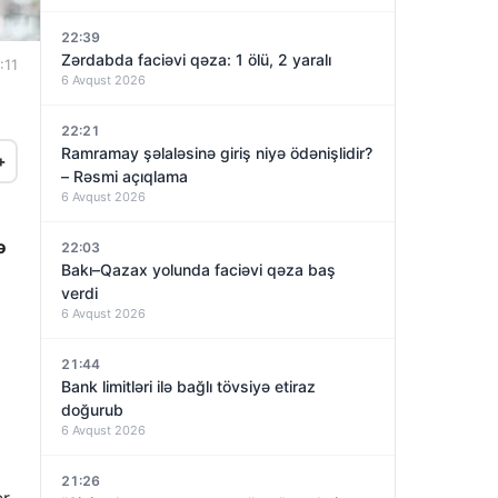
22:39
Zərdabda faciəvi qəza: 1 ölü, 2 yaralı
:11
6 Avqust 2026
22:21
Ramramay şəlaləsinə giriş niyə ödənişlidir?
+
– Rəsmi açıqlama
6 Avqust 2026
ə
22:03
Bakı–Qazax yolunda faciəvi qəza baş
verdi
6 Avqust 2026
21:44
Bank limitləri ilə bağlı tövsiyə etiraz
doğurub
6 Avqust 2026
21:26
ər