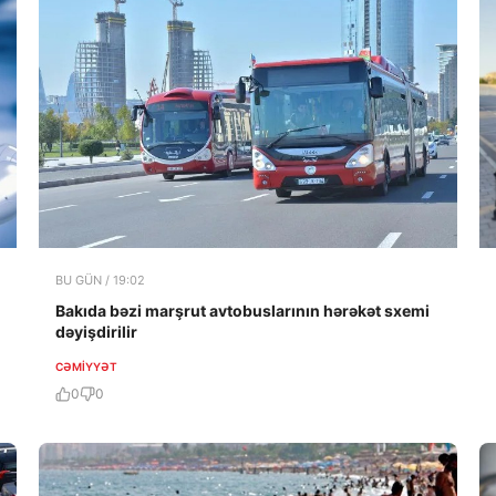
BU GÜN / 19:02
Bakıda bəzi marşrut avtobuslarının hərəkət sxemi
dəyişdirilir
CƏMIYYƏT
0
0