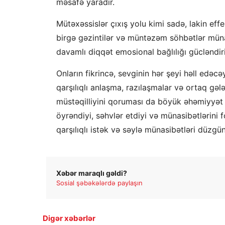
məsafə yaradır.
Mütəxəssislər çıxış yolu kimi sadə, lakin eff
birgə gəzintilər və müntəzəm söhbətlər mün
davamlı diqqət emosional bağlılığı gücləndiri
Onların fikrincə, sevginin hər şeyi həll edəcə
qarşılıqlı anlaşma, razılaşmalar və ortaq gəl
müstəqilliyini qoruması da böyük əhəmiyyət da
öyrəndiyi, səhvlər etdiyi və münasibətlərini 
qarşılıqlı istək və səylə münasibətləri düzg
Xəbər maraqlı gəldi?
Sosial şəbəkələrdə paylaşın
Digər xəbərlər