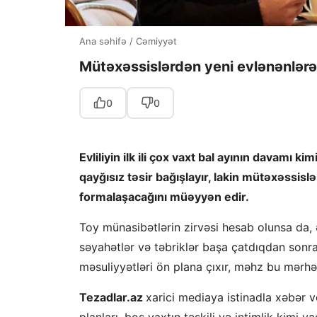
Ana səhifə
/
Cəmiyyət
Mütəxəssislərdən yeni evlənənlərə
0
0
Evliliyin ilk ili çox vaxt bal ayının davamı
qayğısız təsir bağışlayır, lakin mütəxəssislə
formalaşacağını müəyyən edir.
Toy münasibətlərin zirvəsi hesab olunsa da, ə
səyahətlər və təbriklər başa çatdıqdan sonra
məsuliyyətləri ön plana çıxır, məhz bu mərhələ
Tezadlar.az
xarici mediaya istinadla xəbər v
planları, boş vaxtın təşkili və intimlik kimi 