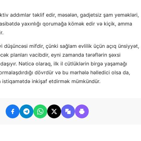
ektiv addımlar təklif edir, məsələn, gadjetsiz şam yeməkləri,
asibətdə yaxınlığı qorumağa kömək edir və kiçik, amma
r.
yi düşüncəsi mifdir, çünki sağlam evlilik üçün açıq ünsiyyət,
əcək planları vacibdir, eyni zamanda tərəflərin şəxsi
şıyır. Nəticə olaraq, ilk il cütlüklərin birgə yaşamağı
formalaşdırdığı dövrdür və bu mərhələ həlledici olsa da,
ün istiqamətdə inkişaf etdirmək mümkündür.