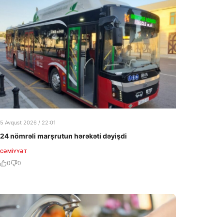
5 Avqust 2026 / 22:01
24 nömrəli marşrutun hərəkəti dəyişdi
CƏMIYYƏT
0
0