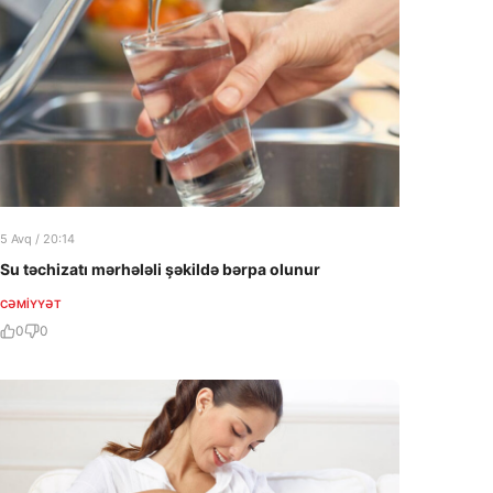
5 Avq / 20:14
Su təchizatı mərhələli şəkildə bərpa olunur
CƏMIYYƏT
0
0