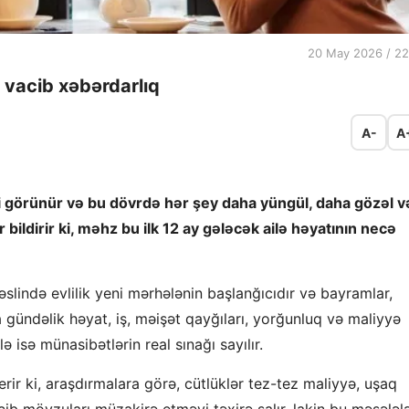
20 May 2026 / 22
 vacib xəbərdarlıq
A-
A
 kimi görünür və bu dövrdə hər şey daha yüngül, daha gözəl v
r bildirir ki, məhz bu ilk 12 ay gələcək ailə həyatının necə
slində evlilik yeni mərhələnin başlanğıcıdır və bayramlar,
 gündəlik həyat, iş, məişət qayğıları, yorğunluq və maliyyə
 isə münasibətlərin real sınağı sayılır.
erir ki, araşdırmalara görə, cütlüklər tez-tez maliyyə, uşaq
vacib mövzuları müzakirə etməyi təxirə salır, lakin bu məsələl