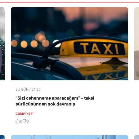
BU GÜN / 21:26
“Sizi cəhənnəmə aparacağam” – taksi
sürücüsündən şok davranış
CƏMIYYƏT
0
0